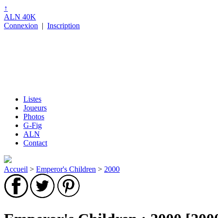
↑
ALN 40K
Connexion
|
Inscription
Listes
Joueurs
Photos
G-Fig
ALN
Contact
Accueil
>
Emperor's Children
>
2000