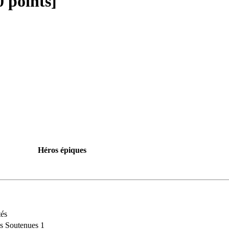
 points]
Héros épiques
tés
s Soutenues 1