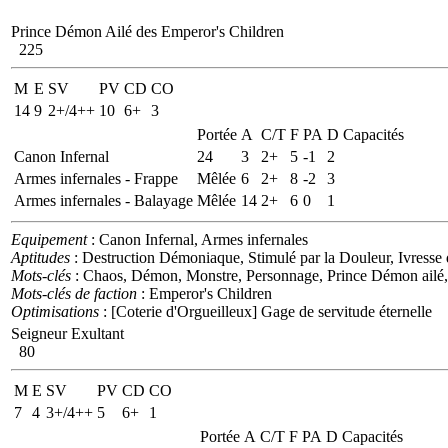
Prince Démon Ailé des Emperor's Children
225
M
E
SV
PV
CD
CO
14
9
2+/4++
10
6+
3
Portée
A
C/T
F
PA
D
Capacités
Canon Infernal
24
3
2+
5
-1
2
Armes infernales - Frappe
Mêlée
6
2+
8
-2
3
Armes infernales - Balayage
Mêlée
14
2+
6
0
1
Equipement
: Canon Infernal, Armes infernales
Aptitudes
: Destruction Démoniaque, Stimulé par la Douleur, Ivresse
Mots-clés
: Chaos, Démon, Monstre, Personnage, Prince Démon ailé,
Mots-clés de faction
: Emperor's Children
Optimisations
: [Coterie d'Orgueilleux] Gage de servitude éternelle
Seigneur Exultant
80
M
E
SV
PV
CD
CO
7
4
3+/4++
5
6+
1
Portée
A
C/T
F
PA
D
Capacités