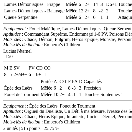
Lames Démoniaques - Frappe
Mêlée
6
2+
14
-3
D6+1
Touche
Lames Démoniaques - Balayage
Mêlée
12
2+
8
-2
2
Touche
Queue Serpentine
Mêlée
6
2+
6
-1
1
Attaqu
Equipement
: Fouet Maléfique, Lames Démoniaques, Queue Serpent
Aptitudes
: Commandant Suprême, Endommagé 1-6 PV, Poisons Démoni
Mots-clés
: Chaos, Démon, Fulgrim, Héros Epique, Monstre, Personn
Mots-clés de faction
: Emperor's Children
Lucius l'éternel
150
M
E
SV
PV
CD
CO
8
5
2+/4++
6
6+
1
Portée
A
C/T
F
PA
D
Capacités
Épée des Laërs
Mêlée
6
2+
8
-3
3
Précision
Fouet de Tourment
Mêlée
10
2+
4
-1
1
Touches Soutenues 1
Equipement
: Épée des Laërs, Fouet de Tourment
Aptitudes
: Orgueil du Duelliste, Un Défi à ma Mesure, Ivresse des Se
Mots-clés
: Chaos, Héros Epique, Infanterie, Lucius l'éternel, Person
Mots-clés de faction
: Emperor's Children
2 unités | 515 points | 25.75 %