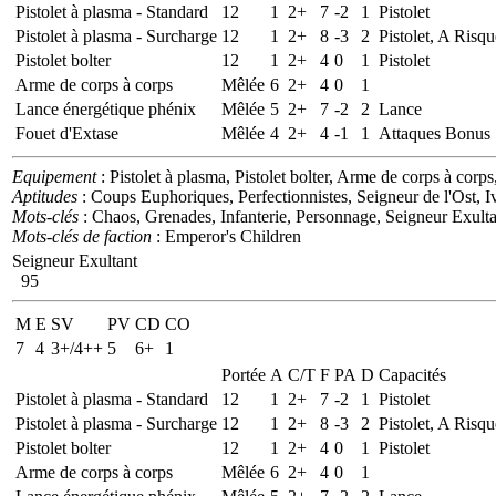
Pistolet à plasma - Standard
12
1
2+
7
-2
1
Pistolet
Pistolet à plasma - Surcharge
12
1
2+
8
-3
2
Pistolet, A Risqu
Pistolet bolter
12
1
2+
4
0
1
Pistolet
Arme de corps à corps
Mêlée
6
2+
4
0
1
Lance énergétique phénix
Mêlée
5
2+
7
-2
2
Lance
Fouet d'Extase
Mêlée
4
2+
4
-1
1
Attaques Bonus
Equipement
: Pistolet à plasma, Pistolet bolter, Arme de corps à cor
Aptitudes
: Coups Euphoriques, Perfectionnistes, Seigneur de l'Ost, 
Mots-clés
: Chaos, Grenades, Infanterie, Personnage, Seigneur Exulta
Mots-clés de faction
: Emperor's Children
Seigneur Exultant
95
M
E
SV
PV
CD
CO
7
4
3+/4++
5
6+
1
Portée
A
C/T
F
PA
D
Capacités
Pistolet à plasma - Standard
12
1
2+
7
-2
1
Pistolet
Pistolet à plasma - Surcharge
12
1
2+
8
-3
2
Pistolet, A Risqu
Pistolet bolter
12
1
2+
4
0
1
Pistolet
Arme de corps à corps
Mêlée
6
2+
4
0
1