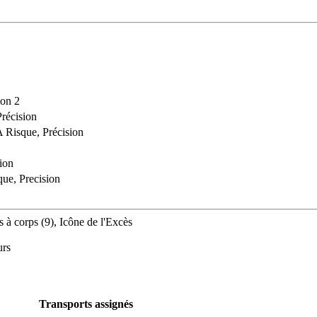
ion 2
Précision
A Risque, Précision
sion
que, Precision
s à corps (9), Icône de l'Excès
urs
Transports assignés