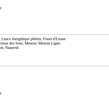
e
ps, Lance énergétique phénix, Fouet d'Extase
Ivresse des Sens, Meneur, Meneur Ligne
nt, Slaanesh
e