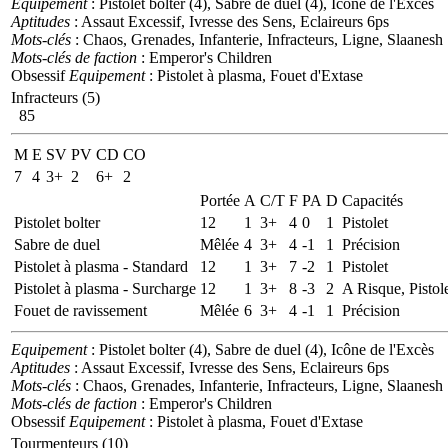
Equipement
: Pistolet bolter (4), Sabre de duel (4), Icône de l'Excès
Aptitudes
: Assaut Excessif, Ivresse des Sens, Eclaireurs 6ps
Mots-clés
: Chaos, Grenades, Infanterie, Infracteurs, Ligne, Slaanesh
Mots-clés de faction
: Emperor's Children
Obsessif
Equipement
: Pistolet à plasma, Fouet d'Extase
Infracteurs (5)
85
M
E
SV
PV
CD
CO
7
4
3+
2
6+
2
Portée
A
C/T
F
PA
D
Capacités
Pistolet bolter
12
1
3+
4
0
1
Pistolet
Sabre de duel
Mêlée
4
3+
4
-1
1
Précision
Pistolet à plasma - Standard
12
1
3+
7
-2
1
Pistolet
Pistolet à plasma - Surcharge
12
1
3+
8
-3
2
A Risque, Pistol
Fouet de ravissement
Mêlée
6
3+
4
-1
1
Précision
Equipement
: Pistolet bolter (4), Sabre de duel (4), Icône de l'Excès
Aptitudes
: Assaut Excessif, Ivresse des Sens, Eclaireurs 6ps
Mots-clés
: Chaos, Grenades, Infanterie, Infracteurs, Ligne, Slaanesh
Mots-clés de faction
: Emperor's Children
Obsessif
Equipement
: Pistolet à plasma, Fouet d'Extase
Tourmenteurs (10)