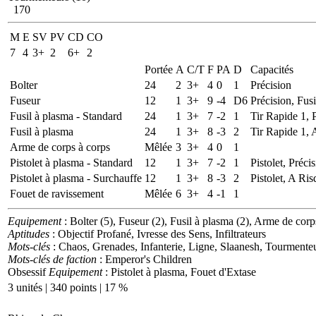
170
M
E
SV
PV
CD
CO
7
4
3+
2
6+
2
Portée
A
C/T
F
PA
D
Capacités
Bolter
24
2
3+
4
0
1
Précision
Fuseur
12
1
3+
9
-4
D6
Précision, Fus
Fusil à plasma - Standard
24
1
3+
7
-2
1
Tir Rapide 1, 
Fusil à plasma
24
1
3+
8
-3
2
Tir Rapide 1, 
Arme de corps à corps
Mêlée
3
3+
4
0
1
Pistolet à plasma - Standard
12
1
3+
7
-2
1
Pistolet, Préci
Pistolet à plasma - Surchauffe
12
1
3+
8
-3
2
Pistolet, A Ris
Fouet de ravissement
Mêlée
6
3+
4
-1
1
Equipement
: Bolter (5), Fuseur (2), Fusil à plasma (2), Arme de corp
Aptitudes
: Objectif Profané, Ivresse des Sens, Infiltrateurs
Mots-clés
: Chaos, Grenades, Infanterie, Ligne, Slaanesh, Tourmente
Mots-clés de faction
: Emperor's Children
Obsessif
Equipement
: Pistolet à plasma, Fouet d'Extase
3 unités | 340 points | 17 %