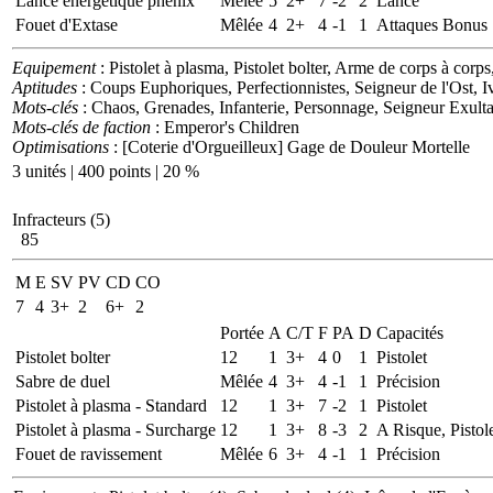
Lance énergétique phénix
Mêlée
5
2+
7
-2
2
Lance
Fouet d'Extase
Mêlée
4
2+
4
-1
1
Attaques Bonus
Equipement
: Pistolet à plasma, Pistolet bolter, Arme de corps à cor
Aptitudes
: Coups Euphoriques, Perfectionnistes, Seigneur de l'Ost, 
Mots-clés
: Chaos, Grenades, Infanterie, Personnage, Seigneur Exulta
Mots-clés de faction
: Emperor's Children
Optimisations
: [Coterie d'Orgueilleux] Gage de Douleur Mortelle
3 unités | 400 points | 20 %
Infracteurs (5)
85
M
E
SV
PV
CD
CO
7
4
3+
2
6+
2
Portée
A
C/T
F
PA
D
Capacités
Pistolet bolter
12
1
3+
4
0
1
Pistolet
Sabre de duel
Mêlée
4
3+
4
-1
1
Précision
Pistolet à plasma - Standard
12
1
3+
7
-2
1
Pistolet
Pistolet à plasma - Surcharge
12
1
3+
8
-3
2
A Risque, Pistol
Fouet de ravissement
Mêlée
6
3+
4
-1
1
Précision