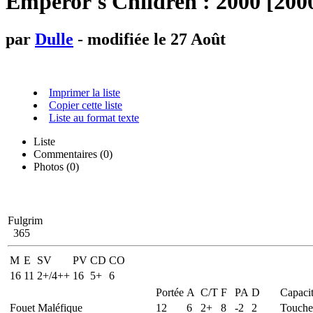
Emperor's Children : 2000 [2000
par
Dulle
- modifiée le 27 Août
Imprimer la liste
Copier cette liste
Liste au format texte
Liste
Commentaires (
0
)
Photos (0)
Fulgrim
365
M
E
SV
PV
CD
CO
16
11
2+/4++
16
5+
6
Portée
A
C/T
F
PA
D
Capaci
Fouet Maléfique
12
6
2+
8
-2
2
Touche