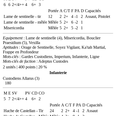
6
6
2+/4++
4
6+
3
Portée
A
C/T
F
PA
D
Capacités
Lame de sentinelle - tir
12
2
2+
4
-1
2
Assaut, Pistolet
Lame de sentinelle - mêlée
Mêlée
5
2+
6
-2
1
Misericordia
Mêlée
5
2+
5
-2
1
Equipement
: Lame de sentinelle (4), Misericordia, Bouclier
Praesidium (5), Vexilla
Aptitudes
: Orage de Sentinelle, Soyez Vigilant, Ka'tah Martial,
Frappe en Profondeur
Mots-clés
: Gardes Custodiens, Imperium, Infanterie, Ligne
Mots-clés de faction
: Adeptus Custodes
2 unités | 400 points | 20 %
Infanterie
Custodiens Allarus (3)
180
M
E
SV
PV
CD
CO
5
7
2+/4++
4
6+
2
Portée
A
C/T
F
PA
D
Capacités
Hache de Castellan - Tir
24
2
2+
4
-1
2
Assaut