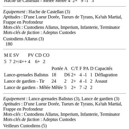
Hache de Castellan - Mêlée
Mêlée
4
2+
9
-1
3
Equipement
: Hache de Castellan (3)
Aptitudes
: D'une Lueur Dorée, Tueurs de Tyrans, Ka'tah Martial,
Frappe en Profondeur
Mots-clés
: Custodiens Allarus, Imperium, Infanterie, Terminator
Mots-clés de faction
: Adeptus Custodes
Custodiens Allarus (3)
180
M
E
SV
PV
CD
CO
5
7
2+/4++
4
6+
2
Portée
A
C/T
F
PA
D
Capacités
Lance-grenades Balistus
18
D6
2+
4
-1
1
Déflagration
Lance de gardien - Tir
24
2
2+
4
-1
2
Assaut
Lance de gardien - Mêlée
Mêlée
5
2+
7
-2
2
Equipement
: Lance-grenades Balistus (3), Lance de gardien (3)
Aptitudes
: D'une Lueur Dorée, Tueurs de Tyrans, Ka'tah Martial,
Frappe en Profondeur
Mots-clés
: Custodiens Allarus, Imperium, Infanterie, Terminator
Mots-clés de faction
: Adeptus Custodes
Veilleurs Custodiens (5)