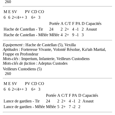
260
M
E
SV
PV
CD
CO
6
6
2+/4++
3
6+
3
Portée
A
C/T
F
PA
D
Capacités
Hache de Castellan - Tir
24
2
2+
4
-1
2
Assaut
Hache de Castellan - Mêlée
Mêlée
4
2+
9
-1
3
Equipement
: Hache de Castellan (5), Vexilla
Aptitudes
: Forteresse Vivante, Volonté Résolue, Ka'tah Martial,
Frappe en Profondeur
Mots-clés
: Imperium, Infanterie, Veilleurs Custodiens
Mots-clés de faction
: Adeptus Custodes
Veilleurs Custodiens (5)
260
M
E
SV
PV
CD
CO
6
6
2+/4++
3
6+
3
Portée
A
C/T
F
PA
D
Capacités
Lance de gardien - Tir
24
2
2+
4
-1
2
Assaut
Lance de gardien - Mêlée
Mêlée
5
2+
7
-2
2