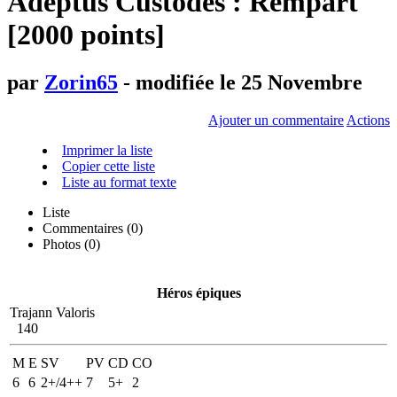
Adeptus Custodes : Rempart
[2000 points]
par
Zorin65
- modifiée le 25 Novembre
Ajouter un commentaire
Actions
Imprimer la liste
Copier cette liste
Liste au format texte
Liste
Commentaires (
0
)
Photos (0)
Héros épiques
Trajann Valoris
140
M
E
SV
PV
CD
CO
6
6
2+/4++
7
5+
2