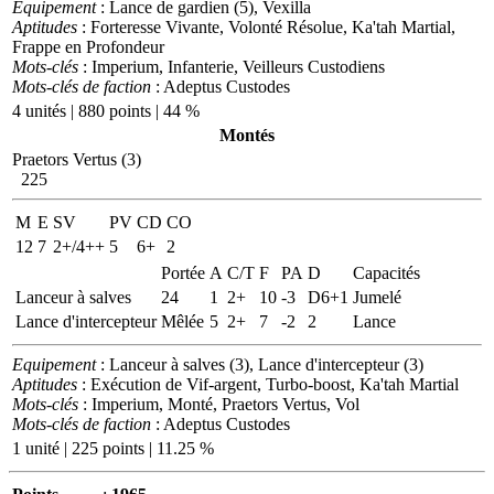
Equipement
: Lance de gardien (5), Vexilla
Aptitudes
: Forteresse Vivante, Volonté Résolue, Ka'tah Martial,
Frappe en Profondeur
Mots-clés
: Imperium, Infanterie, Veilleurs Custodiens
Mots-clés de faction
: Adeptus Custodes
4 unités | 880 points | 44 %
Montés
Praetors Vertus (3)
225
M
E
SV
PV
CD
CO
12
7
2+/4++
5
6+
2
Portée
A
C/T
F
PA
D
Capacités
Lanceur à salves
24
1
2+
10
-3
D6+1
Jumelé
Lance d'intercepteur
Mêlée
5
2+
7
-2
2
Lance
Equipement
: Lanceur à salves (3), Lance d'intercepteur (3)
Aptitudes
: Exécution de Vif-argent, Turbo-boost, Ka'tah Martial
Mots-clés
: Imperium, Monté, Praetors Vertus, Vol
Mots-clés de faction
: Adeptus Custodes
1 unité | 225 points | 11.25 %