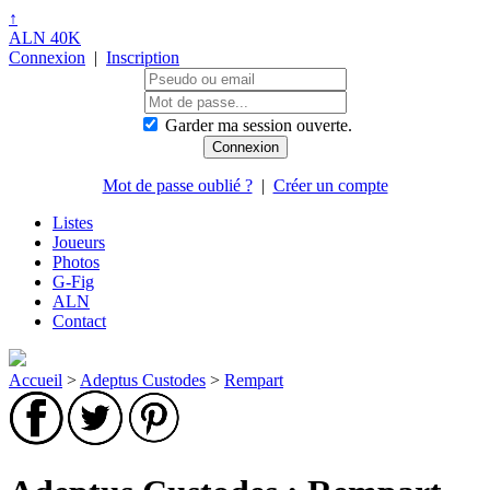
↑
ALN 40K
Connexion
|
Inscription
Garder ma session ouverte.
Mot de passe oublié ?
|
Créer un compte
Listes
Joueurs
Photos
G-Fig
ALN
Contact
Accueil
>
Adeptus Custodes
>
Rempart