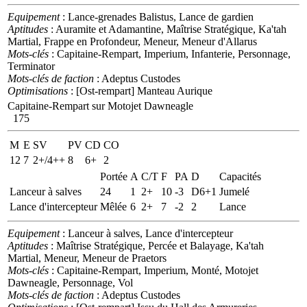
Equipement
: Lance-grenades Balistus, Lance de gardien
Aptitudes
: Auramite et Adamantine, Maîtrise Stratégique, Ka'tah
Martial, Frappe en Profondeur, Meneur, Meneur d'Allarus
Mots-clés
: Capitaine-Rempart, Imperium, Infanterie, Personnage,
Terminator
Mots-clés de faction
: Adeptus Custodes
Optimisations
: [Ost-rempart] Manteau Aurique
Capitaine-Rempart sur Motojet Dawneagle
175
M
E
SV
PV
CD
CO
12
7
2+/4++
8
6+
2
Portée
A
C/T
F
PA
D
Capacités
Lanceur à salves
24
1
2+
10
-3
D6+1
Jumelé
Lance d'intercepteur
Mêlée
6
2+
7
-2
2
Lance
Equipement
: Lanceur à salves, Lance d'intercepteur
Aptitudes
: Maîtrise Stratégique, Percée et Balayage, Ka'tah
Martial, Meneur, Meneur de Praetors
Mots-clés
: Capitaine-Rempart, Imperium, Monté, Motojet
Dawneagle, Personnage, Vol
Mots-clés de faction
: Adeptus Custodes