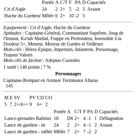
Portée
A
C/T
F
PA
D
Capacités
Cri d'Aigle
24
2
2+
5
-2
3
Assaut
Hache du Guetteur
Mêlée
6
2+
10
-2
3
Equipement
: Cri d'Aigle, Hache du Guetteur
Aptitudes
: Capitaine-Général, Commandant Suprême, Joug de
l'Instant, Ka'tah Martial, Frappe en Profondeur, Insensible à la
Douleur 5+, Meneur, Meneur de Gardes et Veilleurs
Mots-clés
: Héros Epique, Imperium, Infanterie, Personnage,
Trajann Valoris
Mots-clés de faction
: Adeptus Custodes
1 unité | 140 points | 7 %
Personnages
Capitaine-Rempart en Armure Terminator Allarus
145
M
E
SV
PV
CD
CO
5
7
2+/4++
9
6+
2
Portée
A
C/T
F
PA
D
Capacités
Lance-grenades Balistus
18
D6
2+
4
-1
1
Déflagration
Lance de gardien - tir
24
2
2+
4
-1
2
Assaut
Lance de gardien - mêlée
Mêlée
7
2+
7
-2
2