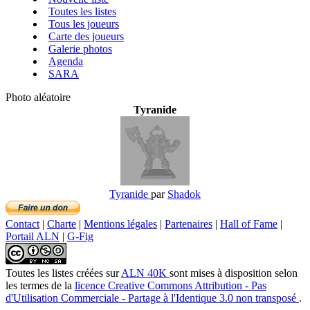
Toutes les listes
Tous les joueurs
Carte des joueurs
Galerie photos
Agenda
SARA
Photo aléatoire
Tyranide
Tyranide
par
Shadok
Contact
|
Charte
|
Mentions légales
|
Partenaires
|
Hall of Fame
|
Portail ALN
|
G-Fig
Toutes les listes créées
sur
ALN 40K
sont mises à disposition selon
les termes de la
licence Creative Commons Attribution - Pas
d'Utilisation Commerciale - Partage à l'Identique 3.0 non transposé
.