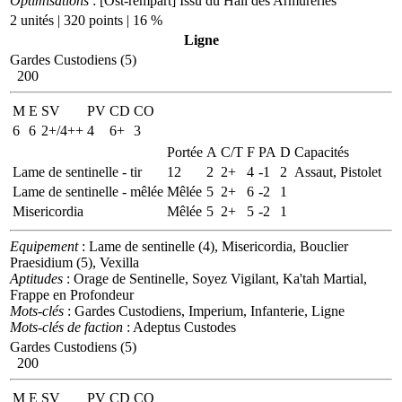
Optimisations
: [Ost-rempart] Issu du Hall des Armureries
2 unités | 320 points | 16 %
Ligne
Gardes Custodiens (5)
200
M
E
SV
PV
CD
CO
6
6
2+/4++
4
6+
3
Portée
A
C/T
F
PA
D
Capacités
Lame de sentinelle - tir
12
2
2+
4
-1
2
Assaut, Pistolet
Lame de sentinelle - mêlée
Mêlée
5
2+
6
-2
1
Misericordia
Mêlée
5
2+
5
-2
1
Equipement
: Lame de sentinelle (4), Misericordia, Bouclier
Praesidium (5), Vexilla
Aptitudes
: Orage de Sentinelle, Soyez Vigilant, Ka'tah Martial,
Frappe en Profondeur
Mots-clés
: Gardes Custodiens, Imperium, Infanterie, Ligne
Mots-clés de faction
: Adeptus Custodes
Gardes Custodiens (5)
200
M
E
SV
PV
CD
CO