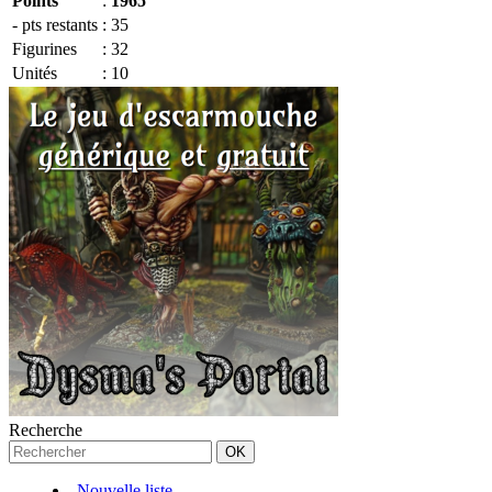
Points
:
1965
- pts restants
:
35
Figurines
:
32
Unités
:
10
Recherche
Nouvelle liste