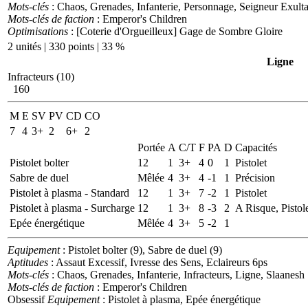
Mots-clés
: Chaos, Grenades, Infanterie, Personnage, Seigneur Exulta
Mots-clés de faction
: Emperor's Children
Optimisations
: [Coterie d'Orgueilleux] Gage de Sombre Gloire
2 unités | 330 points | 33 %
Ligne
Infracteurs (10)
160
M
E
SV
PV
CD
CO
7
4
3+
2
6+
2
Portée
A
C/T
F
PA
D
Capacités
Pistolet bolter
12
1
3+
4
0
1
Pistolet
Sabre de duel
Mêlée
4
3+
4
-1
1
Précision
Pistolet à plasma - Standard
12
1
3+
7
-2
1
Pistolet
Pistolet à plasma - Surcharge
12
1
3+
8
-3
2
A Risque, Pistol
Epée énergétique
Mêlée
4
3+
5
-2
1
Equipement
: Pistolet bolter (9), Sabre de duel (9)
Aptitudes
: Assaut Excessif, Ivresse des Sens, Eclaireurs 6ps
Mots-clés
: Chaos, Grenades, Infanterie, Infracteurs, Ligne, Slaanesh
Mots-clés de faction
: Emperor's Children
Obsessif
Equipement
: Pistolet à plasma, Epée énergétique