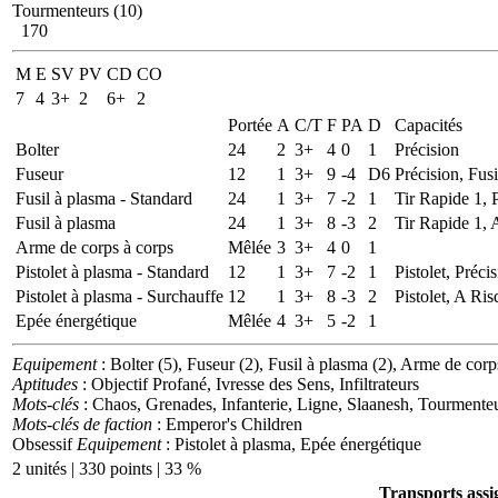
Tourmenteurs (10)
170
M
E
SV
PV
CD
CO
7
4
3+
2
6+
2
Portée
A
C/T
F
PA
D
Capacités
Bolter
24
2
3+
4
0
1
Précision
Fuseur
12
1
3+
9
-4
D6
Précision, Fus
Fusil à plasma - Standard
24
1
3+
7
-2
1
Tir Rapide 1, 
Fusil à plasma
24
1
3+
8
-3
2
Tir Rapide 1, 
Arme de corps à corps
Mêlée
3
3+
4
0
1
Pistolet à plasma - Standard
12
1
3+
7
-2
1
Pistolet, Préci
Pistolet à plasma - Surchauffe
12
1
3+
8
-3
2
Pistolet, A Ris
Epée énergétique
Mêlée
4
3+
5
-2
1
Equipement
: Bolter (5), Fuseur (2), Fusil à plasma (2), Arme de corp
Aptitudes
: Objectif Profané, Ivresse des Sens, Infiltrateurs
Mots-clés
: Chaos, Grenades, Infanterie, Ligne, Slaanesh, Tourmente
Mots-clés de faction
: Emperor's Children
Obsessif
Equipement
: Pistolet à plasma, Epée énergétique
2 unités | 330 points | 33 %
Transports assi