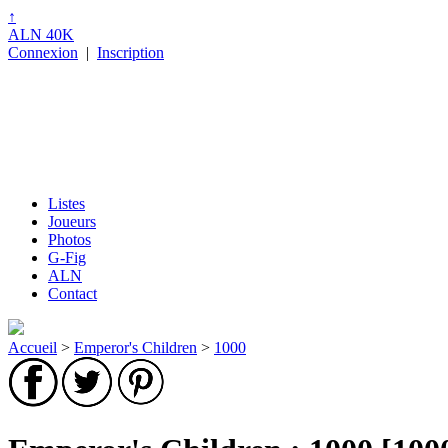
↑
ALN 40K
Connexion
|
Inscription
Listes
Joueurs
Photos
G-Fig
ALN
Contact
Accueil
>
Emperor's Children
>
1000