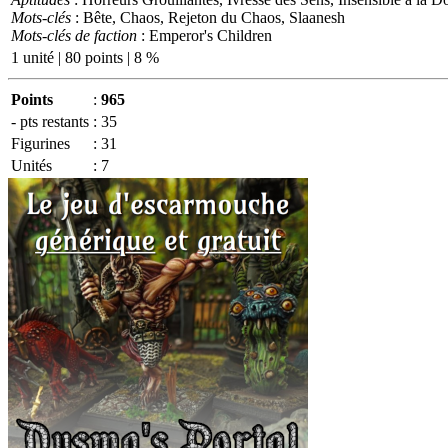
Mots-clés
: Bête, Chaos, Rejeton du Chaos, Slaanesh
Mots-clés de faction
: Emperor's Children
1 unité | 80 points | 8 %
Points
:
965
- pts restants
:
35
Figurines
:
31
Unités
:
7