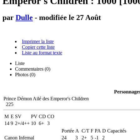
Emperor's Children : 1000 [1000
par
Dulle
- modifiée le 27 Août
Imprimer la liste
Copier cette liste
Liste au format texte
Liste
Commentaires (
0
)
Photos (0)
Personnage
Prince Démon Ailé des Emperor's Children
225
M
E
SV
PV
CD
CO
14
9
2+/4++
10
6+
3
Portée
A
C/T
F
PA
D
Capacités
Canon Infernal
24
3
2+
5
-1
2