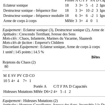
Portée
A
C/T
F
PA
D
Cap
Eclateur sonique
18
3
3+
5
-1
2
Ign
Destructeur sonique - fréquence fixe
18
3
3+
10
-2
3
Ign
Destructeur sonique - fréquence modulée
18
6
3+
6
-2
1
Ign
Arme de corps à corps
Mêlée
3
3+
4
0
1
Equipement
: Eclateur sonique (3), Destructeur sonique (2), Arme de 
Aptitudes
: Crescendo Terrifiant, Ivresse des Sens
Mots-clés
: Chaos, Infanterie, Marines du Vacarme, Slaanesh
Mots-clés de faction
: Emperor's Children
Discordant
Equipement
: Eclateur sonique, Arme de corps à corps
1 unité | 145 points | 14.5 %
Bêtes
Rejetons du Chaos (2)
80
M
E
SV
PV
CD
CO
10
5
4+
4
7+
1
Portée
A
C/T
F
PA
D
Capacités
Hideuses Mutations
Mêlée
D6+2
4+
5
-1
2
Equipement
: Hideuses Mutations (2)
Aptitudes
: Horreurs Grouillantes, Ivresse des Sens, Insensible à la D