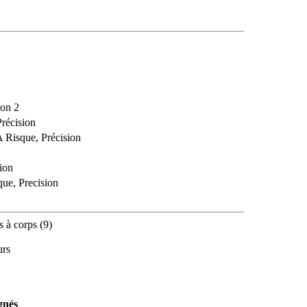
ion 2
Précision
A Risque, Précision
sion
que, Precision
s à corps (9)
urs
gnés