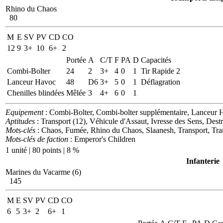
Rhino du Chaos
80
M
E
SV
PV
CD
CO
12
9
3+
10
6+
2
Portée
A
C/T
F
PA
D
Capacités
Combi-Bolter
24
2
3+
4
0
1
Tir Rapide 2
Lanceur Havoc
48
D6
3+
5
0
1
Déflagration
Chenilles blindées
Mêlée
3
4+
6
0
1
Equipement
: Combi-Bolter, Combi-bolter supplémentaire, Lanceur H
Aptitudes
: Transport (12), Véhicule d'Assaut, Ivresse des Sens, Dest
Mots-clés
: Chaos, Fumée, Rhino du Chaos, Slaanesh, Transport, Tra
Mots-clés de faction
: Emperor's Children
1 unité | 80 points | 8 %
Infanterie
Marines du Vacarme (6)
145
M
E
SV
PV
CD
CO
6
5
3+
2
6+
1