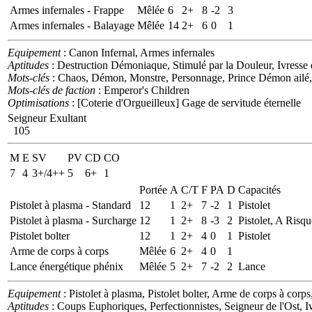
Armes infernales - Frappe
Mêlée
6
2+
8
-2
3
Armes infernales - Balayage
Mêlée
14
2+
6
0
1
Equipement
: Canon Infernal, Armes infernales
Aptitudes
: Destruction Démoniaque, Stimulé par la Douleur, Ivresse
Mots-clés
: Chaos, Démon, Monstre, Personnage, Prince Démon ailé,
Mots-clés de faction
: Emperor's Children
Optimisations
: [Coterie d'Orgueilleux] Gage de servitude éternelle
Seigneur Exultant
105
M
E
SV
PV
CD
CO
7
4
3+/4++
5
6+
1
Portée
A
C/T
F
PA
D
Capacités
Pistolet à plasma - Standard
12
1
2+
7
-2
1
Pistolet
Pistolet à plasma - Surcharge
12
1
2+
8
-3
2
Pistolet, A Risqu
Pistolet bolter
12
1
2+
4
0
1
Pistolet
Arme de corps à corps
Mêlée
6
2+
4
0
1
Lance énergétique phénix
Mêlée
5
2+
7
-2
2
Lance
Equipement
: Pistolet à plasma, Pistolet bolter, Arme de corps à cor
Aptitudes
: Coups Euphoriques, Perfectionnistes, Seigneur de l'Ost, 