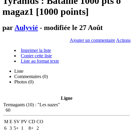
Tyranids : Bataille 1000 pts o
magaz1 [1000 points]
par
Aulyvié
- modifiée le 27 Août
Ajouter un commentaire
Actions
Imprimer la liste
Copier cette liste
Liste au format texte
Liste
Commentaires (
0
)
Photos (0)
Ligne
Termagants (10)
:
"Les nazes"
60
M
E
SV
PV
CD
CO
6
3
5+
1
8+
2