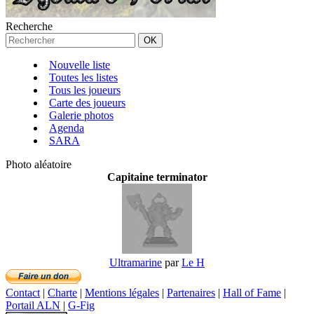
Recherche
Nouvelle liste
Toutes les listes
Tous les joueurs
Carte des joueurs
Galerie photos
Agenda
SARA
Photo aléatoire
Capitaine terminator
Ultramarine
par
Le H
Contact
|
Charte
|
Mentions légales
|
Partenaires
|
Hall of Fame
|
Portail ALN
|
G-Fig