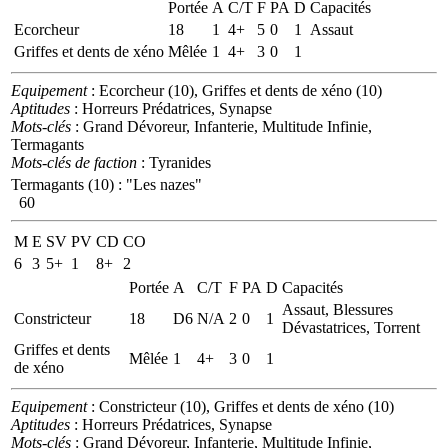
Portée
A
C/T
F
PA
D
Capacités
Ecorcheur
18
1
4+
5
0
1
Assaut
Griffes et dents de xéno
Mêlée
1
4+
3
0
1
Equipement
: Ecorcheur (10), Griffes et dents de xéno (10)
Aptitudes
: Horreurs Prédatrices, Synapse
Mots-clés
: Grand Dévoreur, Infanterie, Multitude Infinie,
Termagants
Mots-clés de faction
: Tyranides
Termagants (10)
:
"Les nazes"
60
M
E
SV
PV
CD
CO
6
3
5+
1
8+
2
Portée
A
C/T
F
PA
D
Capacités
Assaut, Blessures
Constricteur
18
D6
N/A
2
0
1
Dévastatrices, Torrent
Griffes et dents
Mêlée
1
4+
3
0
1
de xéno
Equipement
: Constricteur (10), Griffes et dents de xéno (10)
Aptitudes
: Horreurs Prédatrices, Synapse
Mots-clés
: Grand Dévoreur, Infanterie, Multitude Infinie,