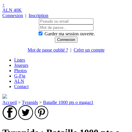
↑
ALN 40K
Connexion
|
Inscription
Garder ma session ouverte.
Mot de passe oublié ?
|
Créer un compte
Listes
Joueurs
Photos
G-Fig
ALN
Contact
Accueil
>
Tyranids
>
Bataille 1000 pts o magaz1