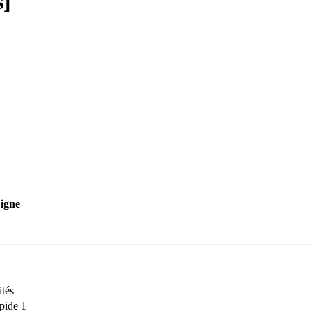
s]
igne
tés
pide 1