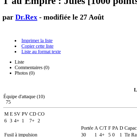
T'au Empire : Jules [1000 point
par
Dr.Rex
- modifiée le 27 Août
Imprimer la liste
Copier cette liste
Liste au format texte
Liste
Commentaires (
0
)
Photos (0)
L
Équipe d'attaque (10)
75
M
E
SV
PV
CD
CO
6
3
4+
1
7+
2
Portée
A
C/T
F
PA
D
Capaci
Fusil à impulsion
30
1
4+
5
0
1
Tir Ra