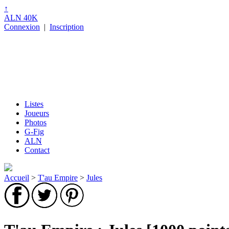
↑
ALN 40K
Connexion
|
Inscription
Listes
Joueurs
Photos
G-Fig
ALN
Contact
Accueil
>
T'au Empire
>
Jules