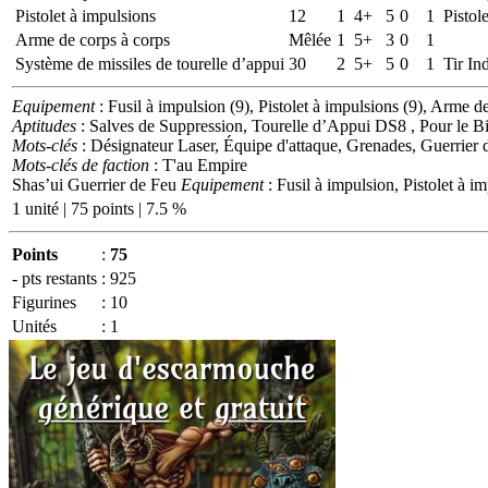
Pistolet à impulsions
12
1
4+
5
0
1
Pistole
Arme de corps à corps
Mêlée
1
5+
3
0
1
Système de missiles de tourelle d’appui
30
2
5+
5
0
1
Tir In
Equipement
: Fusil à impulsion (9), Pistolet à impulsions (9), Arme d
Aptitudes
: Salves de Suppression, Tourelle d’Appui DS8 , Pour le 
Mots-clés
: Désignateur Laser, Équipe d'attaque, Grenades, Guerrier d
Mots-clés de faction
: T'au Empire
Shas’ui Guerrier de Feu
Equipement
: Fusil à impulsion, Pistolet à i
1 unité | 75 points | 7.5 %
Points
:
75
- pts restants
:
925
Figurines
:
10
Unités
:
1