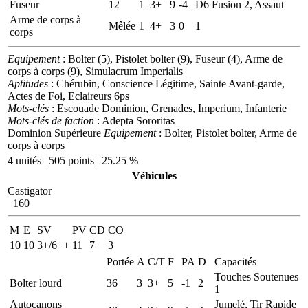
Fuseur
12
1
3+
9
-4
D6
Fusion 2, Assaut
Arme de corps à
Mêlée
1
4+
3
0
1
corps
Equipement
: Bolter (5), Pistolet bolter (9), Fuseur (4), Arme de
corps à corps (9), Simulacrum Imperialis
Aptitudes
: Chérubin, Conscience Légitime, Sainte Avant-garde,
Actes de Foi, Eclaireurs 6ps
Mots-clés
: Escouade Dominion, Grenades, Imperium, Infanterie
Mots-clés de faction
: Adepta Sororitas
Dominion Supérieure
Equipement
: Bolter, Pistolet bolter, Arme de
corps à corps
4 unités | 505 points | 25.25 %
Véhicules
Castigator
160
M
E
SV
PV
CD
CO
10
10
3+/6++
11
7+
3
Portée
A
C/T
F
PA
D
Capacités
Touches Soutenues
Bolter lourd
36
3
3+
5
-1
2
1
Autocanons
Jumelé, Tir Rapide