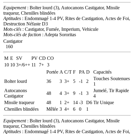
Equipement
: Bolter lourd (3), Autocanons Castigator, Missile
traqueur, Chenilles blindées
Aptitudes
: Endommagé 1-4 PV, Rites de Castigation, Actes de Foi,
Destruction Néfaste D3
Mots-clés
: Castigator, Fumée, Imperium, Vehicule
Mots-clés de faction
: Adepta Sororitas
Castigator
160
M
E
SV
PV
CD
CO
10
10
3+/6++
11
7+
3
Portée
A
C/T
F
PA
D
Capacités
Touches Soutenues
Bolter lourd
36
3
3+
5
-1
2
1
Autocanons
Jumelé, Tir Rapide
48
4
3+
9
-1
3
Castigator
4
Missile traqueur
48
1
2+
14
-3
D6
Tir Unique
Chenilles blindées
Mêlée
3
4+
6
0
1
Equipement
: Bolter lourd (3), Autocanons Castigator, Missile
traqueur, Chenilles blindées
Aptitudes
: Endommagé 1-4 PV, Rites de Castigation, Actes de Foi,