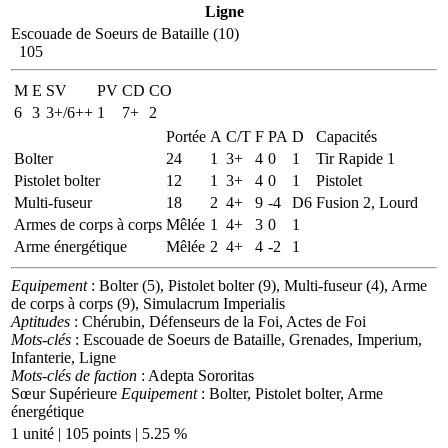
Ligne
Escouade de Soeurs de Bataille (10)
105
M
E
SV
PV
CD
CO
6
3
3+/6++
1
7+
2
Portée
A
C/T
F
PA
D
Capacités
Bolter
24
1
3+
4
0
1
Tir Rapide 1
Pistolet bolter
12
1
3+
4
0
1
Pistolet
Multi-fuseur
18
2
4+
9
-4
D6
Fusion 2, Lourd
Armes de corps à corps
Mêlée
1
4+
3
0
1
Arme énergétique
Mêlée
2
4+
4
-2
1
Equipement
: Bolter (5), Pistolet bolter (9), Multi-fuseur (4), Arme
de corps à corps (9), Simulacrum Imperialis
Aptitudes
: Chérubin, Défenseurs de la Foi, Actes de Foi
Mots-clés
: Escouade de Soeurs de Bataille, Grenades, Imperium,
Infanterie, Ligne
Mots-clés de faction
: Adepta Sororitas
Sœur Supérieure
Equipement
: Bolter, Pistolet bolter, Arme
énergétique
1 unité | 105 points | 5.25 %