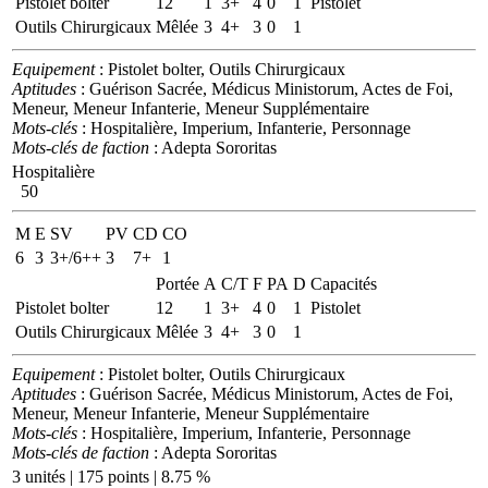
Pistolet bolter
12
1
3+
4
0
1
Pistolet
Outils Chirurgicaux
Mêlée
3
4+
3
0
1
Equipement
: Pistolet bolter, Outils Chirurgicaux
Aptitudes
: Guérison Sacrée, Médicus Ministorum, Actes de Foi,
Meneur, Meneur Infanterie, Meneur Supplémentaire
Mots-clés
: Hospitalière, Imperium, Infanterie, Personnage
Mots-clés de faction
: Adepta Sororitas
Hospitalière
50
M
E
SV
PV
CD
CO
6
3
3+/6++
3
7+
1
Portée
A
C/T
F
PA
D
Capacités
Pistolet bolter
12
1
3+
4
0
1
Pistolet
Outils Chirurgicaux
Mêlée
3
4+
3
0
1
Equipement
: Pistolet bolter, Outils Chirurgicaux
Aptitudes
: Guérison Sacrée, Médicus Ministorum, Actes de Foi,
Meneur, Meneur Infanterie, Meneur Supplémentaire
Mots-clés
: Hospitalière, Imperium, Infanterie, Personnage
Mots-clés de faction
: Adepta Sororitas
3 unités | 175 points | 8.75 %