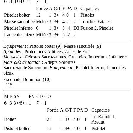
6
3
3+/4++
1
7+
1
Portée
A
C/T
F
PA
D
Capacités
Pistolet bolter
12
1
3+
4
0
1
Pistolet
Masse sanctifiée
Mêlée
3
3+
4
-1
2
Touches Fatales
Pistolet Inferno
6
1
3+
8
-4
D3
Fusion 2, Pistolet
Lance des pieux
Mêlée
3
3+
5
-2
2
Equipement
: Pistolet bolter (9), Masse sanctifiée (9)
Aptitudes
: Protectrices Attitrées, Actes de Foi
Mots-clés
: Célestes Sacro-saintes, Grenades, Imperium, Infanterie
Mots-clés de faction
: Adepta Sororitas
Sacro-Sainte Supérieure
Equipement
: Pistolet Inferno, Lance des
pieux
Escouade Dominion (10)
115
M
E
SV
PV
CD
CO
6
3
3+/6++
1
7+
1
Portée
A
C/T
F
PA
D
Capacités
Tir Rapide 1,
Bolter
24
1
3+
4
0
1
Assaut
Pistolet bolter
12
1
3+
4
0
1
Pistolet