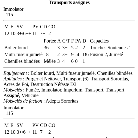
Transports assignés
Immolator
115
M
E
SV
PV
CD
CO
12
10
3+/6++
11
7+
2
Portée
A
C/T
F
PA
D
Capacités
Bolter lourd
36
3
3+
5
-1
2
Touches Soutenues 1
Multi-fuseur jumelé
18
2
3+
9
-4
D6
Fusion 2, Jumelé
Chenilles blindées
Mêlée
3
4+
6
0
1
Equipement
: Bolter lourd, Multi-fuseur jumelé, Chenilles blindées
Aptitudes
: Purger et Nettoyer, Transport (6), Transport Sororitas,
Actes de Foi, Destruction Néfaste D3
Mots-clés
: Fumée, Immolator, Imperium, Transport, Transport
Assigné, Vehicule
Mots-clés de faction
: Adepta Sororitas
Immolator
115
M
E
SV
PV
CD
CO
12
10
3+/6++
11
7+
2