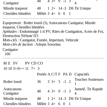
48
4
3+
9
-1
3
Castigator
4
Missile traqueur
48
1
2+
14
-3
D6
Tir Unique
Chenilles blindées
Mêlée
3
4+
6
0
1
Equipement
: Bolter lourd (3), Autocanons Castigator, Missile
traqueur, Chenilles blindées
Aptitudes
: Endommagé 1-4 PV, Rites de Castigation, Actes de Foi,
Destruction Néfaste D3
Mots-clés
: Castigator, Fumée, Imperium, Vehicule
Mots-clés de faction
: Adepta Sororitas
Castigator
160
M
E
SV
PV
CD
CO
10
10
3+/6++
11
7+
3
Portée
A
C/T
F
PA
D
Capacités
Touches Soutenues
Bolter lourd
36
3
3+
5
-1
2
1
Autocanons
Jumelé, Tir Rapide
48
4
3+
9
-1
3
Castigator
4
Missile traqueur
48
1
2+
14
-3
D6
Tir Unique
Chenilles blindées
Mêlée
3
4+
6
0
1