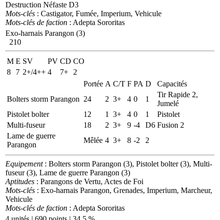
Destruction Néfaste D3
Mots-clés
: Castigator, Fumée, Imperium, Vehicule
Mots-clés de faction
: Adepta Sororitas
Exo-harnais Parangon (3)
210
M
E
SV
PV
CD
CO
8
7
2+/4++
4
7+
2
Portée
A
C/T
F
PA
D
Capacités
Tir Rapide 2,
Bolters storm Parangon
24
2
3+
4
0
1
Jumelé
Pistolet bolter
12
1
3+
4
0
1
Pistolet
Multi-fuseur
18
2
3+
9
-4
D6
Fusion 2
Lame de guerre
Mêlée
4
3+
8
-2
2
Parangon
Equipement
: Bolters storm Parangon (3), Pistolet bolter (3), Multi-
fuseur (3), Lame de guerre Parangon (3)
Aptitudes
: Parangons de Vertu, Actes de Foi
Mots-clés
: Exo-harnais Parangon, Grenades, Imperium, Marcheur,
Vehicule
Mots-clés de faction
: Adepta Sororitas
4 unités | 690 points | 34.5 %