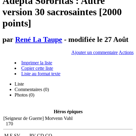
Adepta Sororitas : Autre
version 30 sacrosaintes [2000
points]
par
René La Taupe
- modifiée le 27 Août
Ajouter un commentaire
Actions
Imprimer la liste
Copier cette liste
Liste au format texte
Liste
Commentaires (
0
)
Photos (0)
Héros épiques
[Seigneur de Guerre]
Morvenn Vahl
170
M
E
SV
PV
CD
CO