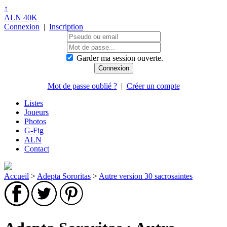
↑
ALN 40K
Connexion
|
Inscription
Garder ma session ouverte.
Mot de passe oublié ?
|
Créer un compte
Listes
Joueurs
Photos
G-Fig
ALN
Contact
Accueil
>
Adepta Sororitas
>
Autre version 30 sacrosaintes