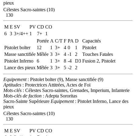
pieux
Célestes Sacro-saintes (10)
130
M
E
SV
PV
CD
CO
6
3
3+/4++
1
7+
1
Portée
A
C/T
F
PA
D
Capacités
Pistolet bolter
12
1
3+
4
0
1
Pistolet
Masse sanctifiée
Mêlée
3
3+
4
-1
2
Touches Fatales
Pistolet Inferno
6
1
3+
8
-4
D3
Fusion 2, Pistolet
Lance des pieux
Mêlée
3
3+
5
-2
2
Equipement
: Pistolet bolter (9), Masse sanctifiée (9)
Aptitudes
: Protectrices Attitrées, Actes de Foi
Mots-clés
: Célestes Sacro-saintes, Grenades, Imperium, Infanterie
Mots-clés de faction
: Adepta Sororitas
Sacro-Sainte Supérieure
Equipement
: Pistolet Inferno, Lance des
pieux
Célestes Sacro-saintes (10)
130
M
E
SV
PV
CD
CO