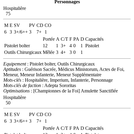
Personnages
Hospitalière
75
M
E
SV
PV
CD
CO
6
3
3+/6++
3
7+
1
Portée
A
C/T
F
PA
D
Capacités
Pistolet bolter
12
1
3+
4
0
1
Pistolet
Outils Chirurgicaux
Mêlée
3
4+
3
0
1
Equipement
: Pistolet bolter, Outils Chirurgicaux
Aptitudes
: Guérison Sacrée, Médicus Ministorum, Actes de Foi,
Meneur, Meneur Infanterie, Meneur Supplémentaire
Mots-clés
: Hospitalière, Imperium, Infanterie, Personnage
Mots-clés de faction
: Adepta Sororitas
Optimisations
: [Championnes de la Foi] Amulette Sanctifiée
Hospitalière
50
M
E
SV
PV
CD
CO
6
3
3+/6++
3
7+
1
Portée
A
C/T
F
PA
D
Capacités