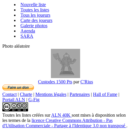
Nouvelle liste
Toutes les listes
Tous les joueurs
Carte des joueurs
Galerie photos
Agenda
SARA
Photo aléatoire
Custodes 1500 Pts
par
C'Rius
Contact
|
Charte
|
Mentions légales
|
Partenaires
|
Hall of Fame
|
Portail ALN
|
G-Fig
Toutes les listes créées
sur
ALN 40K
sont mises à disposition selon
les termes de la
licence Creative Commons Attribution - Pas
d'Utilisation Commerciale - Partage à l'Identique 3.0 non transposé
.