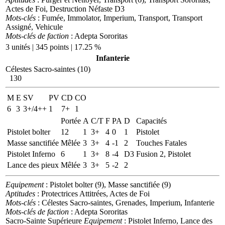
Actes de Foi, Destruction Néfaste D3
Mots-clés
: Fumée, Immolator, Imperium, Transport, Transport
Assigné, Vehicule
Mots-clés de faction
: Adepta Sororitas
3 unités | 345 points | 17.25 %
Infanterie
Célestes Sacro-saintes (10)
130
M
E
SV
PV
CD
CO
6
3
3+/4++
1
7+
1
Portée
A
C/T
F
PA
D
Capacités
Pistolet bolter
12
1
3+
4
0
1
Pistolet
Masse sanctifiée
Mêlée
3
3+
4
-1
2
Touches Fatales
Pistolet Inferno
6
1
3+
8
-4
D3
Fusion 2, Pistolet
Lance des pieux
Mêlée
3
3+
5
-2
2
Equipement
: Pistolet bolter (9), Masse sanctifiée (9)
Aptitudes
: Protectrices Attitrées, Actes de Foi
Mots-clés
: Célestes Sacro-saintes, Grenades, Imperium, Infanterie
Mots-clés de faction
: Adepta Sororitas
Sacro-Sainte Supérieure
Equipement
: Pistolet Inferno, Lance des