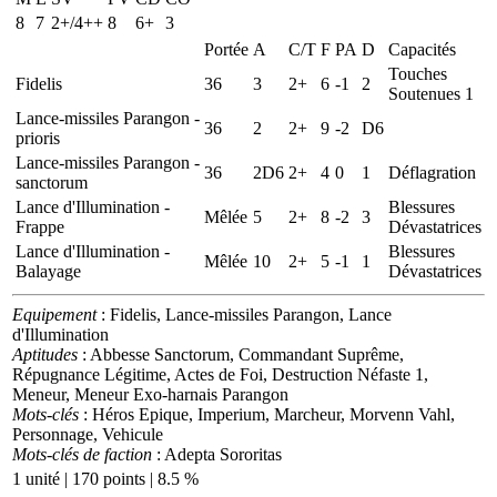
8
7
2+/4++
8
6+
3
Portée
A
C/T
F
PA
D
Capacités
Touches
Fidelis
36
3
2+
6
-1
2
Soutenues 1
Lance-missiles Parangon -
36
2
2+
9
-2
D6
prioris
Lance-missiles Parangon -
36
2D6
2+
4
0
1
Déflagration
sanctorum
Lance d'Illumination -
Blessures
Mêlée
5
2+
8
-2
3
Frappe
Dévastatrices
Lance d'Illumination -
Blessures
Mêlée
10
2+
5
-1
1
Balayage
Dévastatrices
Equipement
: Fidelis, Lance-missiles Parangon, Lance
d'Illumination
Aptitudes
: Abbesse Sanctorum, Commandant Suprême,
Répugnance Légitime, Actes de Foi, Destruction Néfaste 1,
Meneur, Meneur Exo-harnais Parangon
Mots-clés
: Héros Epique, Imperium, Marcheur, Morvenn Vahl,
Personnage, Vehicule
Mots-clés de faction
: Adepta Sororitas
1 unité | 170 points | 8.5 %