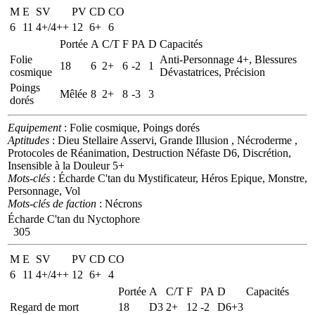
M
E
SV
PV
CD
CO
6
11
4+/4++
12
6+
6
Portée
A
C/T
F
PA
D
Capacités
Folie
Anti-Personnage 4+, Blessures
18
6
2+
6
-2
1
cosmique
Dévastatrices, Précision
Poings
Mêlée
8
2+
8
-3
3
dorés
Equipement
: Folie cosmique, Poings dorés
Aptitudes
: Dieu Stellaire Asservi, Grande Illusion , Nécroderme ,
Protocoles de Réanimation, Destruction Néfaste D6, Discrétion,
Insensible à la Douleur 5+
Mots-clés
: Écharde C'tan du Mystificateur, Héros Epique, Monstre,
Personnage, Vol
Mots-clés de faction
: Nécrons
Écharde C'tan du Nyctophore
305
M
E
SV
PV
CD
CO
6
11
4+/4++
12
6+
4
Portée
A
C/T
F
PA
D
Capacités
Regard de mort
18
D3
2+
12
-2
D6+3