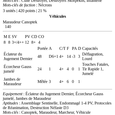
Mots-clés
: Culte Destroyer, Destroyers Skorpekhs, Infanterie
Mots-clés de faction
: Nécrons
3 unités | 420 points | 21 %
Véhicules
Maraudeur Canoptek
140
M
E
SV
PV
CD
CO
8
8
3+/4++
12
8+
4
Portée
A
C/T
F
PA
D
Capacités
Éclateur du
Déflagration,
48
D6+1
4+
14
-3
3
Jugement Dernier
Lourd
Touches Fatales,
Écorcheur Gauss
24
1
4+
4
0
1
Tir Rapide 1,
jumelé
Jumelé
Jambes de
Mêlée
3
4+
6
0
1
Maraudeur
Equipement
: Éclateur du Jugement Dernier, Écorcheur Gauss
jumelé, Jambes de Maraudeur
Aptitudes
: Assemblage Sentinelle, Endommagé 1-4 PV, Protocoles
de Réanimation, Destruction Néfaste D3
Mots-clés
: Canoptek, Maraudeur, Marcheur, Véhicule