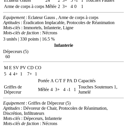
Eclateur Gauss
24
2
3+
5
-1
1
Touches Fatales
Arme de corps à corps
Mêlée
2
3+
4
0
1
Equipement
: Eclateur Gauss , Arme de corps à corps
Aptitudes
: Éradication Implacable, Protocoles de Réanimation
Mots-clés
: Immortels, Infanterie, Ligne
Mots-clés de faction
: Nécrons
3 unités | 330 points | 16.5 %
Infanterie
Dépeceurs (5)
60
M
E
SV
PV
CD
CO
5
4
4+
1
7+
1
Portée
A
C/T
F
PA
D
Capacités
Griffes de
Touches Soutenues 1,
Mêlée
4
3+
4
-1
1
Dépeceur
Jumelé
Equipement
: Griffes de Dépeceur (5)
Aptitudes
: Dévoreur de Chair, Protocoles de Réanimation,
Discrétion, Infiltrateurs
Mots-clés
: Dépeceurs, Infanterie
Mots-clés de faction
: Nécrons