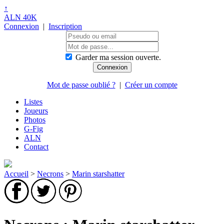
↑
ALN 40K
Connexion
|
Inscription
Garder ma session ouverte.
Mot de passe oublié ?
|
Créer un compte
Listes
Joueurs
Photos
G-Fig
ALN
Contact
Accueil
>
Necrons
>
Marin starshatter