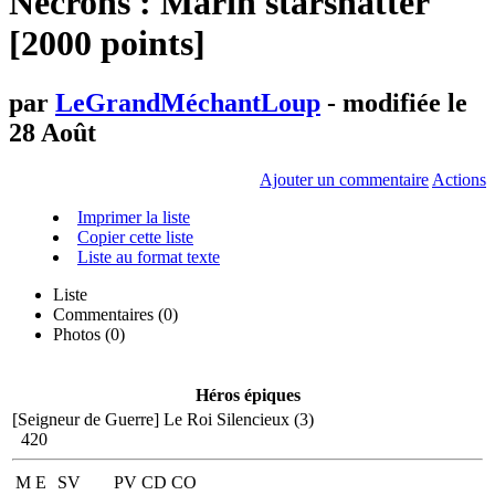
Necrons : Marin starshatter
[2000 points]
par
LeGrandMéchantLoup
- modifiée le
28 Août
Ajouter un commentaire
Actions
Imprimer la liste
Copier cette liste
Liste au format texte
Liste
Commentaires (
0
)
Photos (0)
Héros épiques
[Seigneur de Guerre]
Le Roi Silencieux (3)
420
M
E
SV
PV
CD
CO