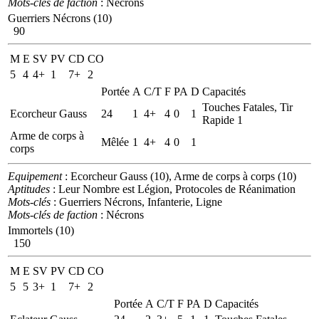
Mots-clés de faction
: Nécrons
Guerriers Nécrons (10)
90
M
E
SV
PV
CD
CO
5
4
4+
1
7+
2
Portée
A
C/T
F
PA
D
Capacités
Touches Fatales, Tir
Ecorcheur Gauss
24
1
4+
4
0
1
Rapide 1
Arme de corps à
Mêlée
1
4+
4
0
1
corps
Equipement
: Ecorcheur Gauss (10), Arme de corps à corps (10)
Aptitudes
: Leur Nombre est Légion, Protocoles de Réanimation
Mots-clés
: Guerriers Nécrons, Infanterie, Ligne
Mots-clés de faction
: Nécrons
Immortels (10)
150
M
E
SV
PV
CD
CO
5
5
3+
1
7+
2
Portée
A
C/T
F
PA
D
Capacités