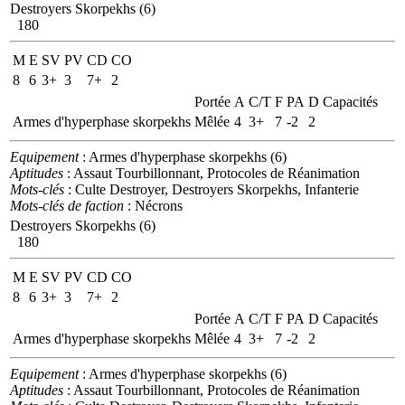
Destroyers Skorpekhs (6)
180
M
E
SV
PV
CD
CO
8
6
3+
3
7+
2
Portée
A
C/T
F
PA
D
Capacités
Armes d'hyperphase skorpekhs
Mêlée
4
3+
7
-2
2
Equipement
: Armes d'hyperphase skorpekhs (6)
Aptitudes
: Assaut Tourbillonnant, Protocoles de Réanimation
Mots-clés
: Culte Destroyer, Destroyers Skorpekhs, Infanterie
Mots-clés de faction
: Nécrons
Destroyers Skorpekhs (6)
180
M
E
SV
PV
CD
CO
8
6
3+
3
7+
2
Portée
A
C/T
F
PA
D
Capacités
Armes d'hyperphase skorpekhs
Mêlée
4
3+
7
-2
2
Equipement
: Armes d'hyperphase skorpekhs (6)
Aptitudes
: Assaut Tourbillonnant, Protocoles de Réanimation