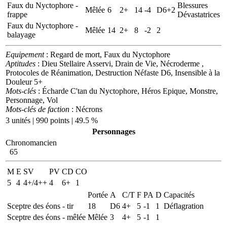
Faux du Nyctophore -
Blessures
Mêlée
6
2+
14
-4
D6+2
frappe
Dévastatrices
Faux du Nyctophore -
Mêlée
14
2+
8
-2
2
balayage
Equipement
: Regard de mort, Faux du Nyctophore
Aptitudes
: Dieu Stellaire Asservi, Drain de Vie, Nécroderme ,
Protocoles de Réanimation, Destruction Néfaste D6, Insensible à la
Douleur 5+
Mots-clés
: Écharde C'tan du Nyctophore, Héros Epique, Monstre,
Personnage, Vol
Mots-clés de faction
: Nécrons
3 unités | 990 points | 49.5 %
Personnages
Chronomancien
65
M
E
SV
PV
CD
CO
5
4
4+/4++
4
6+
1
Portée
A
C/T
F
PA
D
Capacités
Sceptre des éons - tir
18
D6
4+
5
-1
1
Déflagration
Sceptre des éons - mêlée
Mêlée
3
4+
5
-1
1