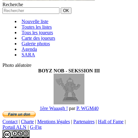
Recherche
Nouvelle liste
Toutes les listes
Tous les joueurs
Carte des joueurs
Galerie photos
Agenda
SARA
Photo aléatoire
BOYZ NOB - SEKSSION III
1ère Waaagh !
par
P. WGM40
Contact
|
Charte
|
Mentions légales
|
Partenaires
|
Hall of Fame
|
Portail ALN
|
G-Fig