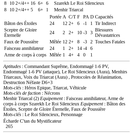
8
10
2+/4++
16
6+
6
Szarekh Le Roi Silencieux
8
10
2+/4++
5
6+
1
Menhir Triarcal
Portée
A
C/T
F
PA
D
Capacités
Bâton des Étoiles
24
12
2+
6
-1
1
Tir Indirect
Sceptre de Gloire
Blessures
24
2
2+
10
-3
3
Éternelle
Dévastatrices
Faux de Poussière
Mêlée
12
2+
8
-3
2
Touches Fatales
Faisceau annihilateur
24
1
2+
14
-4
6
Arme de corps à corps
Mêlée
1
4+
4
0
1
Aptitudes
: Commandant Suprême, Endommagé 1-6 PV,
Endommagé 1-6 PV (attaque), Le Roi Silencieux (Aura), Menhirs
Triarcaux, Voix du Triarcat (Aura) , Protocoles de Réanimation,
Destruction Néfaste D6+3
Mots-clés
: Héros Epique, Triarcat, Véhicule
Mots-clés de faction
: Nécrons
Menhir Triarcal (2)
Equipement
: Faisceau annihilateur, Arme de
corps à corps
Szarekh Le Roi Silencieux
Equipement
: Bâton des
Étoiles, Sceptre de Gloire Éternelle, Faux de Poussière
Mots-clés
: Le Roi Silencieux, Personnage
Écharde C'tan du Mystificateur
265