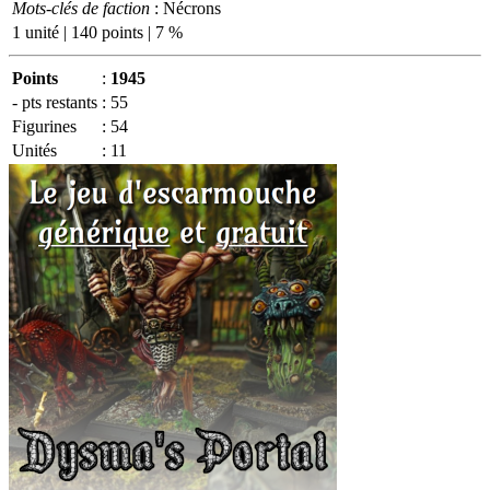
Mots-clés de faction
: Nécrons
1 unité | 140 points | 7 %
Points
:
1945
- pts restants
:
55
Figurines
:
54
Unités
:
11