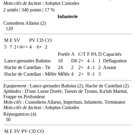
Mots-clés de faction
: Adeptus Custodes
2 unités | 340 points | 17 %
Infanterie
Custodiens Allarus (2)
120
M
E
SV
PV
CD
CO
5
7
2+/4++
4
6+
2
Portée
A
C/T
F
PA
D
Capacités
Lance-grenades Balistus
18
D6
2+
4
-1
1
Déflagration
Hache de Castellan - Tir
24
2
2+
4
-1
2
Assaut
Hache de Castellan - Mêlée
Mêlée
4
2+
9
-1
3
Equipement
: Lance-grenades Balistus (2), Hache de Castellan (2)
Aptitudes
: D'une Lueur Dorée, Tueurs de Tyrans, Ka'tah Martial,
Frappe en Profondeur
Mots-clés
: Custodiens Allarus, Imperium, Infanterie, Terminator
Mots-clés de faction
: Adeptus Custodes
Répurgatrices (4)
50
M
E
SV
PV
CD
CO