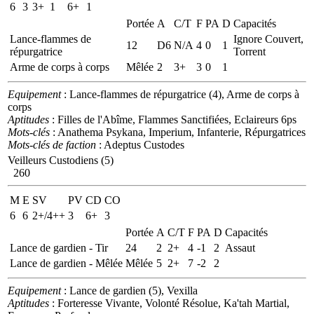
6
3
3+
1
6+
1
Portée
A
C/T
F
PA
D
Capacités
Lance-flammes de
Ignore Couvert,
12
D6
N/A
4
0
1
répurgatrice
Torrent
Arme de corps à corps
Mêlée
2
3+
3
0
1
Equipement
: Lance-flammes de répurgatrice (4), Arme de corps à
corps
Aptitudes
: Filles de l'Abîme, Flammes Sanctifiées, Eclaireurs 6ps
Mots-clés
: Anathema Psykana, Imperium, Infanterie, Répurgatrices
Mots-clés de faction
: Adeptus Custodes
Veilleurs Custodiens (5)
260
M
E
SV
PV
CD
CO
6
6
2+/4++
3
6+
3
Portée
A
C/T
F
PA
D
Capacités
Lance de gardien - Tir
24
2
2+
4
-1
2
Assaut
Lance de gardien - Mêlée
Mêlée
5
2+
7
-2
2
Equipement
: Lance de gardien (5), Vexilla
Aptitudes
: Forteresse Vivante, Volonté Résolue, Ka'tah Martial,