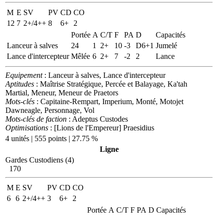
M
E
SV
PV
CD
CO
12
7
2+/4++
8
6+
2
Portée
A
C/T
F
PA
D
Capacités
Lanceur à salves
24
1
2+
10
-3
D6+1
Jumelé
Lance d'intercepteur
Mêlée
6
2+
7
-2
2
Lance
Equipement
: Lanceur à salves, Lance d'intercepteur
Aptitudes
: Maîtrise Stratégique, Percée et Balayage, Ka'tah
Martial, Meneur, Meneur de Praetors
Mots-clés
: Capitaine-Rempart, Imperium, Monté, Motojet
Dawneagle, Personnage, Vol
Mots-clés de faction
: Adeptus Custodes
Optimisations
: [Lions de l'Empereur] Praesidius
4 unités | 555 points | 27.75 %
Ligne
Gardes Custodiens (4)
170
M
E
SV
PV
CD
CO
6
6
2+/4++
3
6+
2
Portée
A
C/T
F
PA
D
Capacités