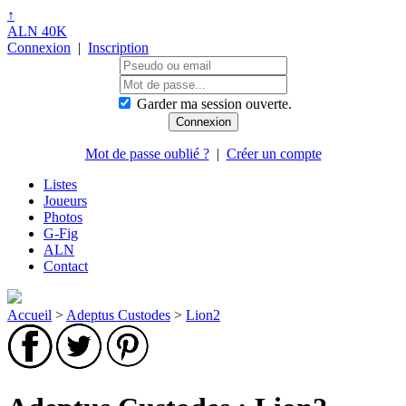
↑
ALN 40K
Connexion
|
Inscription
Garder ma session ouverte.
Mot de passe oublié ?
|
Créer un compte
Listes
Joueurs
Photos
G-Fig
ALN
Contact
Accueil
>
Adeptus Custodes
>
Lion2