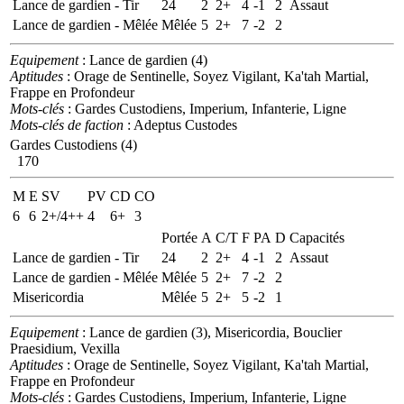
Lance de gardien - Tir
24
2
2+
4
-1
2
Assaut
Lance de gardien - Mêlée
Mêlée
5
2+
7
-2
2
Equipement
: Lance de gardien (4)
Aptitudes
: Orage de Sentinelle, Soyez Vigilant, Ka'tah Martial,
Frappe en Profondeur
Mots-clés
: Gardes Custodiens, Imperium, Infanterie, Ligne
Mots-clés de faction
: Adeptus Custodes
Gardes Custodiens (4)
170
M
E
SV
PV
CD
CO
6
6
2+/4++
4
6+
3
Portée
A
C/T
F
PA
D
Capacités
Lance de gardien - Tir
24
2
2+
4
-1
2
Assaut
Lance de gardien - Mêlée
Mêlée
5
2+
7
-2
2
Misericordia
Mêlée
5
2+
5
-2
1
Equipement
: Lance de gardien (3), Misericordia, Bouclier
Praesidium, Vexilla
Aptitudes
: Orage de Sentinelle, Soyez Vigilant, Ka'tah Martial,
Frappe en Profondeur
Mots-clés
: Gardes Custodiens, Imperium, Infanterie, Ligne