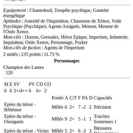
Equipement
: Chantedeuil, Tempête psychique, Gantelet
énergétique
Aptitudes
: Autorité de l'Inquisition, Chasseuse de Xénos, Voile
Psychique (Psychique), Agents Assignés, Meneur, Meneur de
l'Ordo Xenos
Mots-clés
: Draxus, Grenades, Héros Epique, Imperium, Infanterie,
Inquisiteur, Ordo Xenos, Personnage, Psyker
Mots-clés de faction
: Agents de l'Imperium
2 unités | 235 points | 11.75 %
Personnages
Champion des Lames
120
M
E
SV
PV
CD
CO
6
6
2+/4++
6
6+
2
Portée
A
C/T
F
PA
D
Capacités
Epées du trésor -
Mêlée
6
2+
7
-2
2
Précision
Béhémor
Epées du trésor -
Touches
Mêlée
9
2+
5
-1
1
Ouraganis
Soutenues 1
Blessures
Epées du trésor - Victus
Mêlée
5
2+
6
-3
3