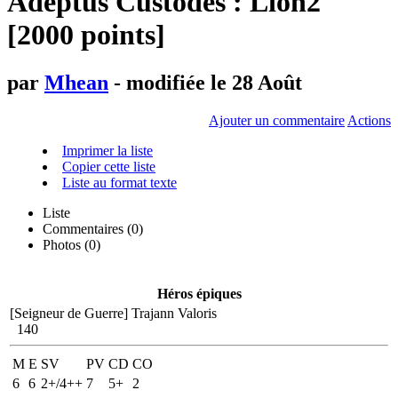
Adeptus Custodes : Lion2
[2000 points]
par
Mhean
- modifiée le 28 Août
Ajouter un commentaire
Actions
Imprimer la liste
Copier cette liste
Liste au format texte
Liste
Commentaires (
0
)
Photos (0)
Héros épiques
[Seigneur de Guerre]
Trajann Valoris
140
M
E
SV
PV
CD
CO
6
6
2+/4++
7
5+
2