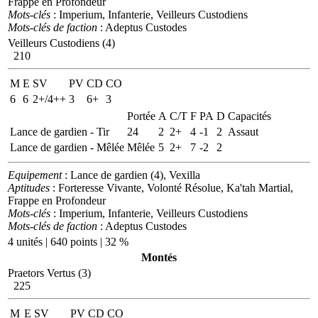
Frappe en Profondeur
Mots-clés
: Imperium, Infanterie, Veilleurs Custodiens
Mots-clés de faction
: Adeptus Custodes
Veilleurs Custodiens (4)
210
M
E
SV
PV
CD
CO
6
6
2+/4++
3
6+
3
Portée
A
C/T
F
PA
D
Capacités
Lance de gardien - Tir
24
2
2+
4
-1
2
Assaut
Lance de gardien - Mêlée
Mêlée
5
2+
7
-2
2
Equipement
: Lance de gardien (4), Vexilla
Aptitudes
: Forteresse Vivante, Volonté Résolue, Ka'tah Martial,
Frappe en Profondeur
Mots-clés
: Imperium, Infanterie, Veilleurs Custodiens
Mots-clés de faction
: Adeptus Custodes
4 unités | 640 points | 32 %
Montés
Praetors Vertus (3)
225
M
E
SV
PV
CD
CO