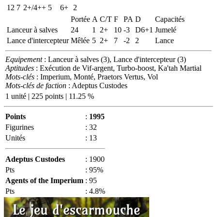
12
7
2+/4++
5
6+
2
Portée
A
C/T
F
PA
D
Capacités
Lanceur à salves
24
1
2+
10
-3
D6+1
Jumelé
Lance d'intercepteur
Mêlée
5
2+
7
-2
2
Lance
Equipement
: Lanceur à salves (3), Lance d'intercepteur (3)
Aptitudes
: Exécution de Vif-argent, Turbo-boost, Ka'tah Martial
Mots-clés
: Imperium, Monté, Praetors Vertus, Vol
Mots-clés de faction
: Adeptus Custodes
1 unité | 225 points | 11.25 %
Points
:
1995
Figurines
:
32
Unités
:
13
Adeptus Custodes
:
1900
Pts
:
95%
Agents of the Imperium
:
95
Pts
:
4.8%