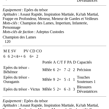
Dévastatrices
Equipement
: Epées du trésor
Aptitudes
: Assaut Rapide, Inspiration Martiale, Ka'tah Martial,
Frappe en Profondeur, Meneur, Meneur de Gardes et Veilleurs
Mots-clés
: Champion des Lames, Imperium, Infanterie,
Personnage
Mots-clés de faction
: Adeptus Custodes
Champion des Lames
120
M
E
SV
PV
CD
CO
6
6
2+/4++
6
6+
2
Portée
A
C/T
F
PA
D
Capacités
Epées du trésor -
Mêlée
6
2+
7
-2
2
Précision
Béhémor
Epées du trésor -
Touches
Mêlée
9
2+
5
-1
1
Ouraganis
Soutenues 1
Blessures
Epées du trésor - Victus
Mêlée
5
2+
6
-3
3
Dévastatrices
Equipement
: Epées du trésor
Aptitudes
: Assaut Rapide, Inspiration Martiale, Ka'tah Martial,