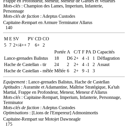
Frappe en Profondeur, Meneur, Meneur de Gardes et Veilleurs
Mots-clés
: Champion des Lames, Imperium, Infanterie,
Personnage
Mots-clés de faction
: Adeptus Custodes
Capitaine-Rempart en Armure Terminator Allarus
140
M
E
SV
PV
CD
CO
5
7
2+/4++
7
6+
2
Portée
A
C/T
F
PA
D
Capacités
Lance-grenades Balistus
18
D6
2+
4
-1
1
Déflagration
Hache de Castellan - tir
24
2
2+
4
-1
2
Assaut
Hache de Castellan - mêlée
Mêlée
6
2+
9
-1
3
Equipement
: Lance-grenades Balistus, Hache de Castellan
Aptitudes
: Auramite et Adamantine, Maîtrise Stratégique, Ka'tah
Martial, Frappe en Profondeur, Meneur, Meneur d'Allarus
Mots-clés
: Capitaine-Rempart, Imperium, Infanterie, Personnage,
Terminator
Mots-clés de faction
: Adeptus Custodes
Optimisations
: [Lions de l'Empereur] Admonimortis
Capitaine-Rempart sur Motojet Dawneagle
175