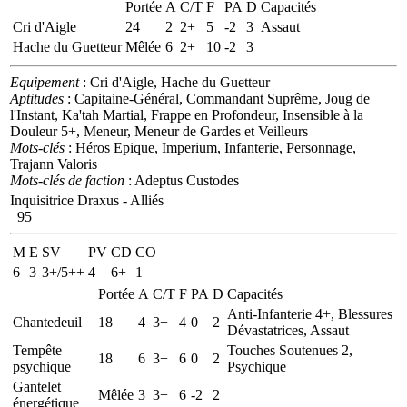
Portée
A
C/T
F
PA
D
Capacités
Cri d'Aigle
24
2
2+
5
-2
3
Assaut
Hache du Guetteur
Mêlée
6
2+
10
-2
3
Equipement
: Cri d'Aigle, Hache du Guetteur
Aptitudes
: Capitaine-Général, Commandant Suprême, Joug de
l'Instant, Ka'tah Martial, Frappe en Profondeur, Insensible à la
Douleur 5+, Meneur, Meneur de Gardes et Veilleurs
Mots-clés
: Héros Epique, Imperium, Infanterie, Personnage,
Trajann Valoris
Mots-clés de faction
: Adeptus Custodes
Inquisitrice Draxus - Alliés
95
M
E
SV
PV
CD
CO
6
3
3+/5++
4
6+
1
Portée
A
C/T
F
PA
D
Capacités
Anti-Infanterie 4+, Blessures
Chantedeuil
18
4
3+
4
0
2
Dévastatrices, Assaut
Tempête
Touches Soutenues 2,
18
6
3+
6
0
2
psychique
Psychique
Gantelet
Mêlée
3
3+
6
-2
2
énergétique