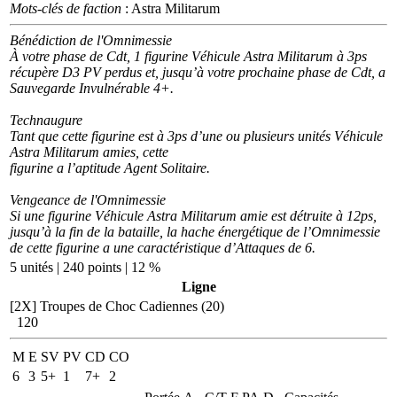
Mots-clés de faction
: Astra Militarum
Bénédiction de l'Omnimessie
À votre phase de Cdt, 1 figurine Véhicule Astra Militarum à 3ps
récupère D3 PV perdus et, jusqu’à votre prochaine phase de Cdt, a
Sauvegarde Invulnérable 4+.
Technaugure
Tant que cette figurine est à 3ps d’une ou plusieurs unités Véhicule
Astra Militarum amies, cette
figurine a l’aptitude Agent Solitaire.
Vengeance de l'Omnimessie
Si une figurine Véhicule Astra Militarum amie est détruite à 12ps,
jusqu’à la fin de la bataille, la hache énergétique de l’Omnimessie
de cette figurine a une caractéristique d’Attaques de 6.
5 unités | 240 points | 12 %
Ligne
[2X]
Troupes de Choc Cadiennes (20)
120
M
E
SV
PV
CD
CO
6
3
5+
1
7+
2