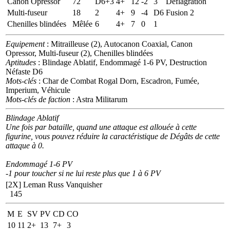
Canon Opressor
72
D6+3
4+
12
-2
3
Déflagration
Multi-fuseur
18
2
4+
9
-4
D6
Fusion 2
Chenilles blindées
Mêlée
6
4+
7
0
1
Equipement
: Mitrailleuse (2), Autocanon Coaxial, Canon
Opressor, Multi-fuseur (2), Chenilles blindées
Aptitudes
: Blindage Ablatif, Endommagé 1-6 PV, Destruction
Néfaste D6
Mots-clés
: Char de Combat Rogal Dorn, Escadron, Fumée,
Imperium, Véhicule
Mots-clés de faction
: Astra Militarum
Blindage Ablatif
Une fois par bataille, quand une attaque est allouée à cette
figurine, vous pouvez réduire la caractéristique de Dégâts de cette
attaque à 0.
Endommagé 1-6 PV
-1 pour toucher si ne lui reste plus que 1 à 6 PV
[2X]
Leman Russ Vanquisher
145
M
E
SV
PV
CD
CO
10
11
2+
13
7+
3