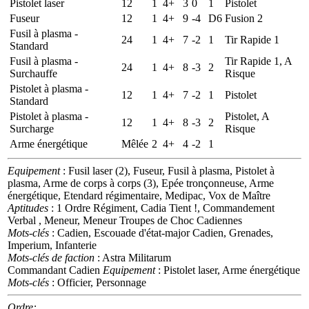
Pistolet laser
12
1
4+
3
0
1
Pistolet
Fuseur
12
1
4+
9
-4
D6
Fusion 2
Fusil à plasma -
24
1
4+
7
-2
1
Tir Rapide 1
Standard
Fusil à plasma -
Tir Rapide 1, A
24
1
4+
8
-3
2
Surchauffe
Risque
Pistolet à plasma -
12
1
4+
7
-2
1
Pistolet
Standard
Pistolet à plasma -
Pistolet, A
12
1
4+
8
-3
2
Surcharge
Risque
Arme énergétique
Mêlée
2
4+
4
-2
1
Equipement
: Fusil laser (2), Fuseur, Fusil à plasma, Pistolet à
plasma, Arme de corps à corps (3), Epée tronçonneuse, Arme
énergétique, Etendard régimentaire, Medipac, Vox de Maître
Aptitudes
: 1 Ordre Régiment, Cadia Tient !, Commandement
Verbal , Meneur, Meneur Troupes de Choc Cadiennes
Mots-clés
: Cadien, Escouade d'état-major Cadien, Grenades,
Imperium, Infanterie
Mots-clés de faction
: Astra Militarum
Commandant Cadien
Equipement
: Pistolet laser, Arme énergétique
Mots-clés
: Officier, Personnage
Ordre: