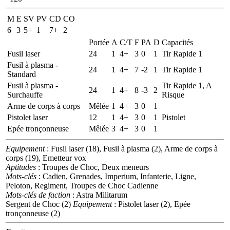
M
E
SV
PV
CD
CO
6
3
5+
1
7+
2
Portée
A
C/T
F
PA
D
Capacités
Fusil laser
24
1
4+
3
0
1
Tir Rapide 1
Fusil à plasma -
24
1
4+
7
-2
1
Tir Rapide 1
Standard
Fusil à plasma -
Tir Rapide 1, A
24
1
4+
8
-3
2
Surchauffe
Risque
Arme de corps à corps
Mêlée
1
4+
3
0
1
Pistolet laser
12
1
4+
3
0
1
Pistolet
Epée tronçonneuse
Mêlée
3
4+
3
0
1
Equipement
: Fusil laser (18), Fusil à plasma (2), Arme de corps à
corps (19), Emetteur vox
Aptitudes
: Troupes de Choc, Deux meneurs
Mots-clés
: Cadien, Grenades, Imperium, Infanterie, Ligne,
Peloton, Regiment, Troupes de Choc Cadienne
Mots-clés de faction
: Astra Militarum
Sergent de Choc (2)
Equipement
: Pistolet laser (2), Epée
tronçonneuse (2)