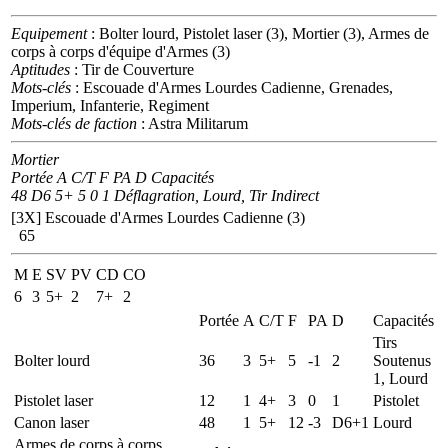
Equipement
: Bolter lourd, Pistolet laser (3), Mortier (3), Armes de
corps à corps d'équipe d'Armes (3)
Aptitudes
: Tir de Couverture
Mots-clés
: Escouade d'Armes Lourdes Cadienne, Grenades,
Imperium, Infanterie, Regiment
Mots-clés de faction
: Astra Militarum
Mortier
Portée A C/T F PA D Capacités
48 D6 5+ 5 0 1 Déflagration, Lourd, Tir Indirect
[3X]
Escouade d'Armes Lourdes Cadienne (3)
65
M
E
SV
PV
CD
CO
6
3
5+
2
7+
2
Portée
A
C/T
F
PA
D
Capacités
Tirs
Bolter lourd
36
3
5+
5
-1
2
Soutenus
1, Lourd
Pistolet laser
12
1
4+
3
0
1
Pistolet
Canon laser
48
1
5+
12
-3
D6+1
Lourd
Armes de corps à corps