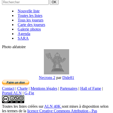
Nouvelle liste
Toutes les listes
Tous les joueurs
Carte des joueurs
Galerie photos
Agenda
SARA
Photo aléatoire
Necrons 2
par
Dide81
Contact
|
Charte
|
Mentions légales
|
Partenaires
|
Hall of Fame
|
Portail ALN
|
G-Fig
Toutes les listes créées
sur
ALN 40K
sont mises à disposition selon
les termes de la
licence Creative Commons Attribution - Pas