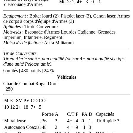
Mêlée
2
4+
3
0
1
d'Escouade d'Armes
Equipement
: Bolter lourd (2), Pistolet laser (3), Canon laser, Armes
de corps à corps d'équipe d'Armes (3)
Aptitudes
: Tir de Couverture
Mots-clés
: Escouade d'Armes Lourdes Cadienne, Grenades,
Imperium, Infanterie, Regiment
Mots-clés de faction
: Astra Militarum
Tir de Couverture
Tir en Alerte sur 5+ non modifié (ou sur 4+ non modifié si à 6ps
d'une unité Peloton amie).
6 unités | 480 points | 24 %
Véhicules
Char de Combat Rogal Dorn
250
M
E
SV
PV
CD
CO
10
12
2+
18
7+
5
Portée
A
C/T
F
PA
D
Capacités
Mitrailleuse
36
3
4+
4
0
1
Tir Rapide 3
Autocanon Coaxial
48
2
4+
9
-1
3