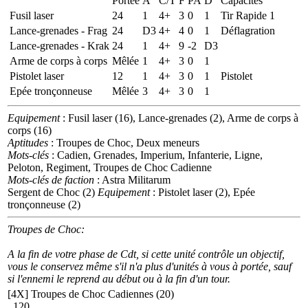
Portée
A
C/T
F
PA
D
Capacités
Fusil laser
24
1
4+
3
0
1
Tir Rapide 1
Lance-grenades - Frag
24
D3
4+
4
0
1
Déflagration
Lance-grenades - Krak
24
1
4+
9
-2
D3
Arme de corps à corps
Mêlée
1
4+
3
0
1
Pistolet laser
12
1
4+
3
0
1
Pistolet
Epée tronçonneuse
Mêlée
3
4+
3
0
1
Equipement
: Fusil laser (16), Lance-grenades (2), Arme de corps à
corps (16)
Aptitudes
: Troupes de Choc, Deux meneurs
Mots-clés
: Cadien, Grenades, Imperium, Infanterie, Ligne,
Peloton, Regiment, Troupes de Choc Cadienne
Mots-clés de faction
: Astra Militarum
Sergent de Choc (2)
Equipement
: Pistolet laser (2), Epée
tronçonneuse (2)
Troupes de Choc:
A la fin de votre phase de Cdt, si cette unité contrôle un objectif,
vous le conservez même s'il n'a plus d'unités à vous à portée, sauf
si l'ennemi le reprend au début ou à la fin d'un tour.
[4X]
Troupes de Choc Cadiennes (20)
120