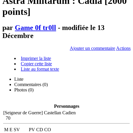
Astra Militarum : Cadia [2000
points]
par
Game 0f tr0ll
- modifiée le 13
Décembre
Ajouter un commentaire
Actions
Imprimer la liste
Copier cette liste
Liste au format texte
Liste
Commentaires (
0
)
Photos (0)
Personnages
[Seigneur de Guerre]
Castellan Cadien
70
M
E
SV
PV
CD
CO