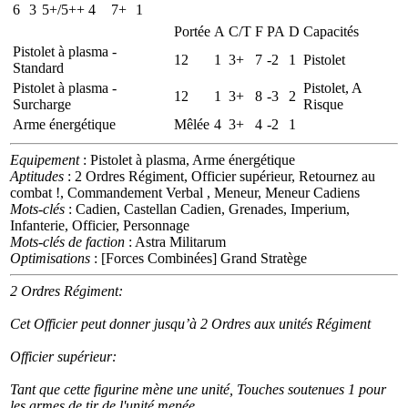
6
3
5+/5++
4
7+
1
Portée
A
C/T
F
PA
D
Capacités
Pistolet à plasma -
12
1
3+
7
-2
1
Pistolet
Standard
Pistolet à plasma -
Pistolet, A
12
1
3+
8
-3
2
Surcharge
Risque
Arme énergétique
Mêlée
4
3+
4
-2
1
Equipement
: Pistolet à plasma, Arme énergétique
Aptitudes
: 2 Ordres Régiment, Officier supérieur, Retournez au
combat !, Commandement Verbal , Meneur, Meneur Cadiens
Mots-clés
: Cadien, Castellan Cadien, Grenades, Imperium,
Infanterie, Officier, Personnage
Mots-clés de faction
: Astra Militarum
Optimisations
: [Forces Combinées] Grand Stratège
2 Ordres Régiment:
Cet Officier peut donner jusqu’à 2 Ordres aux unités Régiment
Officier supérieur:
Tant que cette figurine mène une unité, Touches soutenues 1 pour
les armes de tir de l'unité menée.