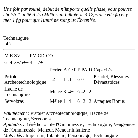
Une fois par round, début de n’importe quelle phase, vous pouvez
choisir 1 unité Astra Militarum Infanterie à 12ps de cette fig et y
tuer 1 fig pour que l'unité ne soit plus Ébranlée.
Technaugure
45
M
E
SV
PV
CD
CO
6
4
3+/5++
3
7+
1
Portée
A
C/T
F
PA
D
Capacités
Pistolet
Pistolet, Blessures
12
1
3+
6
0
1
Archeotechnologique
Dévastatrices
Hache de
Mêlée
3
4+
6
-2
2
Technaugure
Servobras
Mêlée
1
4+
6
-2
2
Attaques Bonus
Equipement
: Pistolet Archeotechnologique, Hache de
Technaugure, Servobras
Aptitudes
: Bénédiction de l'Omnimessie , Technaugure, Vengeance
de l'Omnimessie, Meneur, Meneur Infanterie
Mots-clés
: Imperium, Infanterie, Personnage, Technaugure