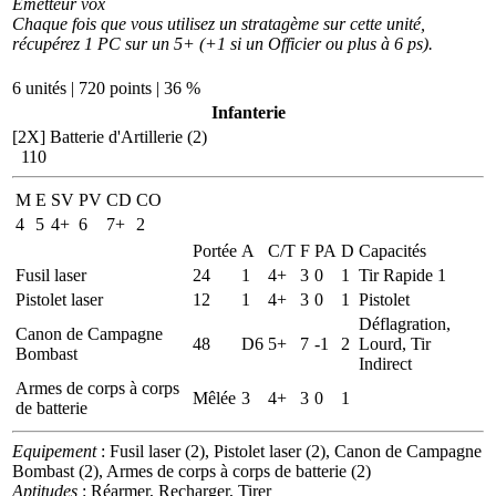
Emetteur vox
Chaque fois que vous utilisez un stratagème sur cette unité,
récupérez 1 PC sur un 5+ (+1 si un Officier ou plus à 6 ps).
6 unités | 720 points | 36 %
Infanterie
[2X]
Batterie d'Artillerie (2)
110
M
E
SV
PV
CD
CO
4
5
4+
6
7+
2
Portée
A
C/T
F
PA
D
Capacités
Fusil laser
24
1
4+
3
0
1
Tir Rapide 1
Pistolet laser
12
1
4+
3
0
1
Pistolet
Déflagration,
Canon de Campagne
48
D6
5+
7
-1
2
Lourd, Tir
Bombast
Indirect
Armes de corps à corps
Mêlée
3
4+
3
0
1
de batterie
Equipement
: Fusil laser (2), Pistolet laser (2), Canon de Campagne
Bombast (2), Armes de corps à corps de batterie (2)
Aptitudes
: Réarmer, Recharger, Tirer