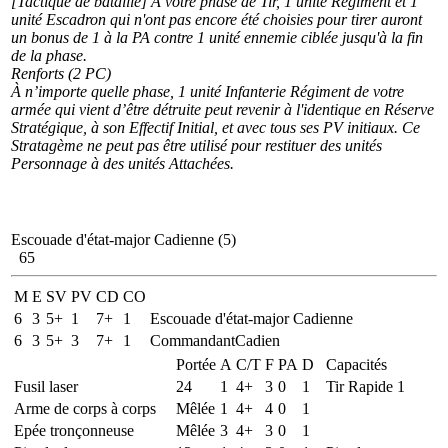
[Tactique de bataille] A votre phase de Tir, 1 unité Régiment et 1
unité Escadron qui n'ont pas encore été choisies pour tirer auront
un bonus de 1 à la PA contre 1 unité ennemie ciblée jusqu'à la fin
de la phase.
Renforts (2 PC)
À n’importe quelle phase, 1 unité Infanterie Régiment de votre
armée qui vient d’être détruite peut revenir à l'identique en Réserve
Stratégique, à son Effectif Initial, et avec tous ses PV initiaux. Ce
Stratagème ne peut pas être utilisé pour restituer des unités
Personnage à des unités Attachées.
Escouade d'état-major Cadienne (5)
65
M
E
SV
PV
CD
CO
6
3
5+
1
7+
1
Escouade d'état-major Cadienne
6
3
5+
3
7+
1
CommandantCadien
Portée
A
C/T
F
PA
D
Capacités
Fusil laser
24
1
4+
3
0
1
Tir Rapide 1
Arme de corps à corps
Mêlée
1
4+
4
0
1
Epée tronçonneuse
Mêlée
3
4+
3
0
1