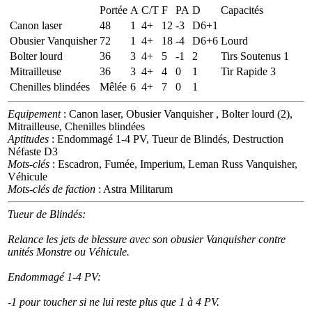
Portée
A
C/T
F
PA
D
Capacités
Canon laser
48
1
4+
12
-3
D6+1
Obusier Vanquisher
72
1
4+
18
-4
D6+6
Lourd
Bolter lourd
36
3
4+
5
-1
2
Tirs Soutenus 1
Mitrailleuse
36
3
4+
4
0
1
Tir Rapide 3
Chenilles blindées
Mêlée
6
4+
7
0
1
Equipement
: Canon laser, Obusier Vanquisher , Bolter lourd (2),
Mitrailleuse, Chenilles blindées
Aptitudes
: Endommagé 1-4 PV, Tueur de Blindés, Destruction
Néfaste D3
Mots-clés
: Escadron, Fumée, Imperium, Leman Russ Vanquisher,
Véhicule
Mots-clés de faction
: Astra Militarum
Tueur de Blindés:
Relance les jets de blessure avec son obusier Vanquisher contre
unités Monstre ou Véhicule.
Endommagé 1-4 PV:
-1 pour toucher si ne lui reste plus que 1 à 4 PV.