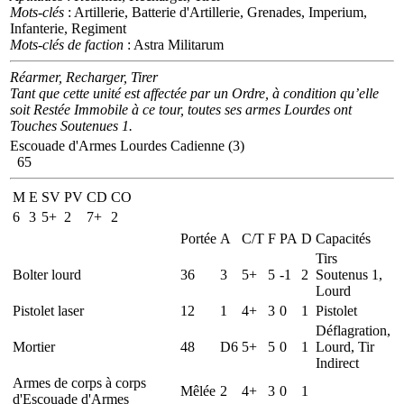
Mots-clés
: Artillerie, Batterie d'Artillerie, Grenades, Imperium,
Infanterie, Regiment
Mots-clés de faction
: Astra Militarum
Réarmer, Recharger, Tirer
Tant que cette unité est affectée par un Ordre, à condition qu’elle
soit Restée Immobile à ce tour, toutes ses armes Lourdes ont
Touches Soutenues 1.
Escouade d'Armes Lourdes Cadienne (3)
65
M
E
SV
PV
CD
CO
6
3
5+
2
7+
2
Portée
A
C/T
F
PA
D
Capacités
Tirs
Bolter lourd
36
3
5+
5
-1
2
Soutenus 1,
Lourd
Pistolet laser
12
1
4+
3
0
1
Pistolet
Déflagration,
Mortier
48
D6
5+
5
0
1
Lourd, Tir
Indirect
Armes de corps à corps
Mêlée
2
4+
3
0
1
d'Escouade d'Armes