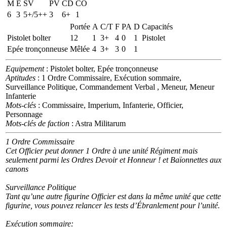
M
E
SV
PV
CD
CO
6
3
5+/5++
3
6+
1
Portée
A
C/T
F
PA
D
Capacités
Pistolet bolter
12
1
3+
4
0
1
Pistolet
Epée tronçonneuse
Mêlée
4
3+
3
0
1
Equipement
: Pistolet bolter, Epée tronçonneuse
Aptitudes
: 1 Ordre Commissaire, Exécution sommaire,
Surveillance Politique, Commandement Verbal , Meneur, Meneur
Infanterie
Mots-clés
: Commissaire, Imperium, Infanterie, Officier,
Personnage
Mots-clés de faction
: Astra Militarum
1 Ordre Commissaire
Cet Officier peut donner 1 Ordre à une unité Régiment mais
seulement parmi les Ordres Devoir et Honneur ! et Baïonnettes aux
canons
Surveillance Politique
Tant qu’une autre figurine Officier est dans la même unité que cette
figurine, vous pouvez relancer les tests d’Ébranlement pour l’unité.
Exécution sommaire: