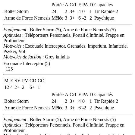
Portée
A
C/T
F
PA
D
Capacités
Bolter Storm
24
2
3+
4
0
1
Tir Rapide 2
Arme de Force Nemesis
Mêlée
3
3+
6
-2
2
Psychique
Equipement
: Bolter Storm (5), Arme de Force Nemesis (5)
Aptitudes
: Téléporteurs Personnels, Portail d'Infinité, Frappe en
Profondeur
Mots-clés
: Escouade Interceptor, Grenades, Imperium, Infanterie,
Psyker, Vol
Mots-clés de faction
: Grey knights
Escouade Interceptor (5)
125
M
E
SV
PV
CD
CO
12
4
2+
2
6+
1
Portée
A
C/T
F
PA
D
Capacités
Bolter Storm
24
2
3+
4
0
1
Tir Rapide 2
Arme de Force Nemesis
Mêlée
3
3+
6
-2
2
Psychique
Equipement
: Bolter Storm (5), Arme de Force Nemesis (5)
Aptitudes
: Téléporteurs Personnels, Portail d'Infinité, Frappe en
Profondeur