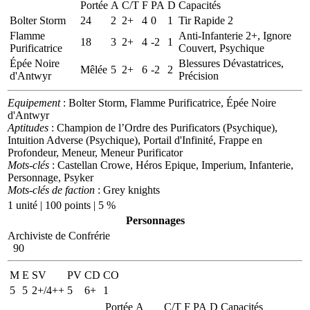
Portée
A
C/T
F
PA
D
Capacités
Bolter Storm
24
2
2+
4
0
1
Tir Rapide 2
Flamme
Anti-Infanterie 2+, Ignore
18
3
2+
4
-2
1
Purificatrice
Couvert, Psychique
Épée Noire
Blessures Dévastatrices,
Mêlée
5
2+
6
-2
2
d'Antwyr
Précision
Equipement
: Bolter Storm, Flamme Purificatrice, Épée Noire
d'Antwyr
Aptitudes
: Champion de l’Ordre des Purificators (Psychique),
Intuition Adverse (Psychique), Portail d'Infinité, Frappe en
Profondeur, Meneur, Meneur Purificator
Mots-clés
: Castellan Crowe, Héros Epique, Imperium, Infanterie,
Personnage, Psyker
Mots-clés de faction
: Grey knights
1 unité | 100 points | 5 %
Personnages
Archiviste de Confrérie
90
M
E
SV
PV
CD
CO
5
5
2+/4++
5
6+
1
Portée
A
C/T
F
PA
D
Capacités