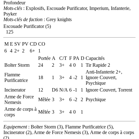
Profondeur
Mots-clés
: Explosifs, Escouade Purificator, Imperium, Infanterie,
Psyker
Mots-clés de faction
: Grey knights
Escouade Purificator (5)
125
M
E
SV
PV
CD
CO
6
4
2+
2
6+
1
Portée
A
C/T
F
PA
D
Capacités
Bolter Storm
24
2
3+
4
0
1
Tir Rapide 2
Anti-Infanterie 2+,
Flamme
18
1
3+
4
-2
1
Ignore Couvert,
Purificatrice
Psychique
Incinerator
12
D6
N/A
6
-1
1
Ignore Couvert, Torrent
Arme de Force
Mêlée
3
3+
6
-2
2
Psychique
Nemesis
Arme de corps à
Mêlée
3
3+
4
0
1
corps
Equipement
: Bolter Storm (3), Flamme Purificatrice (5),
Incinerator (2), Arme de Force Nemesis (3), Arme de corps à corps
(2)