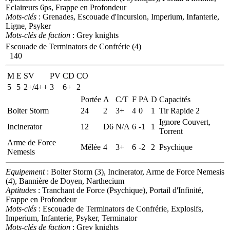
Eclaireurs 6ps, Frappe en Profondeur
Mots-clés
: Grenades, Escouade d'Incursion, Imperium, Infanterie,
Ligne, Psyker
Mots-clés de faction
: Grey knights
Escouade de Terminators de Confrérie (4)
140
M
E
SV
PV
CD
CO
5
5
2+/4++
3
6+
2
Portée
A
C/T
F
PA
D
Capacités
Bolter Storm
24
2
3+
4
0
1
Tir Rapide 2
Ignore Couvert,
Incinerator
12
D6
N/A
6
-1
1
Torrent
Arme de Force
Mêlée
4
3+
6
-2
2
Psychique
Nemesis
Equipement
: Bolter Storm (3), Incinerator, Arme de Force Nemesis
(4), Bannière de Doyen, Narthecium
Aptitudes
: Tranchant de Force (Psychique), Portail d'Infinité,
Frappe en Profondeur
Mots-clés
: Escouade de Terminators de Confrérie, Explosifs,
Imperium, Infanterie, Psyker, Terminator
Mots-clés de faction
: Grey knights