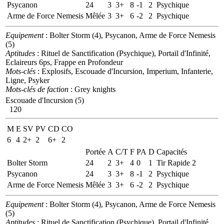
Psycanon
24
3
3+
8
-1
2
Psychique
Arme de Force Nemesis
Mêlée
3
3+
6
-2
2
Psychique
Equipement
: Bolter Storm (4), Psycanon, Arme de Force Nemesis
(5)
Aptitudes
: Rituel de Sanctification (Psychique), Portail d'Infinité,
Eclaireurs 6ps, Frappe en Profondeur
Mots-clés
: Explosifs, Escouade d'Incursion, Imperium, Infanterie,
Ligne, Psyker
Mots-clés de faction
: Grey knights
Escouade d'Incursion (5)
120
M
E
SV
PV
CD
CO
6
4
2+
2
6+
2
Portée
A
C/T
F
PA
D
Capacités
Bolter Storm
24
2
3+
4
0
1
Tir Rapide 2
Psycanon
24
3
3+
8
-1
2
Psychique
Arme de Force Nemesis
Mêlée
3
3+
6
-2
2
Psychique
Equipement
: Bolter Storm (4), Psycanon, Arme de Force Nemesis
(5)
Aptitudes
: Rituel de Sanctification (Psychique), Portail d'Infinité,