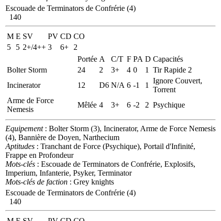
Escouade de Terminators de Confrérie (4)
140
M
E
SV
PV
CD
CO
5
5
2+/4++
3
6+
2
Portée
A
C/T
F
PA
D
Capacités
Bolter Storm
24
2
3+
4
0
1
Tir Rapide 2
Ignore Couvert,
Incinerator
12
D6
N/A
6
-1
1
Torrent
Arme de Force
Mêlée
4
3+
6
-2
2
Psychique
Nemesis
Equipement
: Bolter Storm (3), Incinerator, Arme de Force Nemesis
(4), Bannière de Doyen, Narthecium
Aptitudes
: Tranchant de Force (Psychique), Portail d'Infinité,
Frappe en Profondeur
Mots-clés
: Escouade de Terminators de Confrérie, Explosifs,
Imperium, Infanterie, Psyker, Terminator
Mots-clés de faction
: Grey knights
Escouade de Terminators de Confrérie (4)
140
M
E
SV
PV
CD
CO