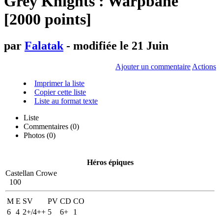
Grey Knights : Warpbane
[2000 points]
par
Falatak
- modifiée le 21 Juin
Ajouter un commentaire
Actions
Imprimer la liste
Copier cette liste
Liste au format texte
Liste
Commentaires (
0
)
Photos (0)
Héros épiques
Castellan Crowe
100
M
E
SV
PV
CD
CO
6
4
2+/4++
5
6+
1