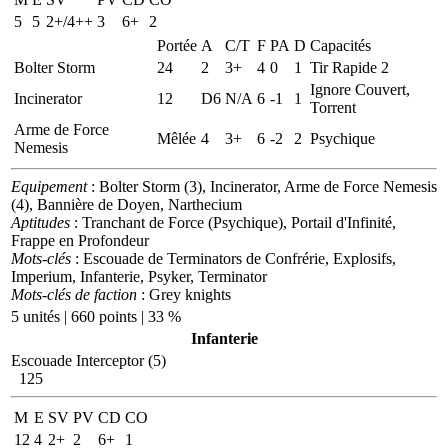
5
5
2+/4++
3
6+
2
Portée
A
C/T
F
PA
D
Capacités
Bolter Storm
24
2
3+
4
0
1
Tir Rapide 2
Ignore Couvert,
Incinerator
12
D6
N/A
6
-1
1
Torrent
Arme de Force
Mêlée
4
3+
6
-2
2
Psychique
Nemesis
Equipement
: Bolter Storm (3), Incinerator, Arme de Force Nemesis
(4), Bannière de Doyen, Narthecium
Aptitudes
: Tranchant de Force (Psychique), Portail d'Infinité,
Frappe en Profondeur
Mots-clés
: Escouade de Terminators de Confrérie, Explosifs,
Imperium, Infanterie, Psyker, Terminator
Mots-clés de faction
: Grey knights
5 unités | 660 points | 33 %
Infanterie
Escouade Interceptor (5)
125
M
E
SV
PV
CD
CO
12
4
2+
2
6+
1