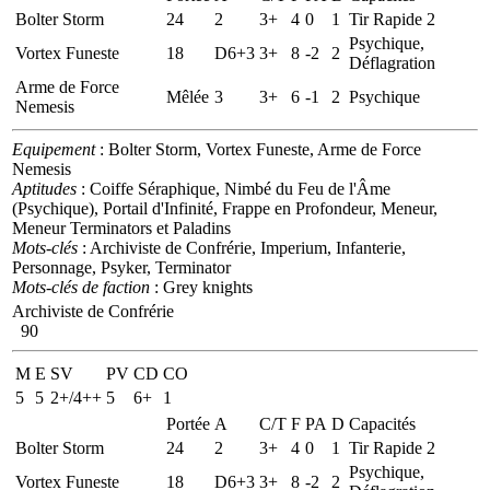
Bolter Storm
24
2
3+
4
0
1
Tir Rapide 2
Psychique,
Vortex Funeste
18
D6+3
3+
8
-2
2
Déflagration
Arme de Force
Mêlée
3
3+
6
-1
2
Psychique
Nemesis
Equipement
: Bolter Storm, Vortex Funeste, Arme de Force
Nemesis
Aptitudes
: Coiffe Séraphique, Nimbé du Feu de l'Âme
(Psychique), Portail d'Infinité, Frappe en Profondeur, Meneur,
Meneur Terminators et Paladins
Mots-clés
: Archiviste de Confrérie, Imperium, Infanterie,
Personnage, Psyker, Terminator
Mots-clés de faction
: Grey knights
Archiviste de Confrérie
90
M
E
SV
PV
CD
CO
5
5
2+/4++
5
6+
1
Portée
A
C/T
F
PA
D
Capacités
Bolter Storm
24
2
3+
4
0
1
Tir Rapide 2
Psychique,
Vortex Funeste
18
D6+3
3+
8
-2
2