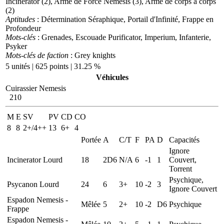
Incinerator (2), Arme de Force Nemesis (3), Arme de corps à corps
(2)
Aptitudes
: Détermination Séraphique, Portail d'Infinité, Frappe en
Profondeur
Mots-clés
: Grenades, Escouade Purificator, Imperium, Infanterie,
Psyker
Mots-clés de faction
: Grey knights
5 unités | 625 points | 31.25 %
Véhicules
Cuirassier Nemesis
210
M
E
SV
PV
CD
CO
8
8
2+/4++
13
6+
4
Portée
A
C/T
F
PA
D
Capacités
Ignore
Incinerator Lourd
18
2D6
N/A
6
-1
1
Couvert,
Torrent
Psychique,
Psycanon Lourd
24
6
3+
10
-2
3
Ignore Couvert
Espadon Nemesis -
Mêlée
5
2+
10
-2
D6
Psychique
Frappe
Espadon Nemesis -