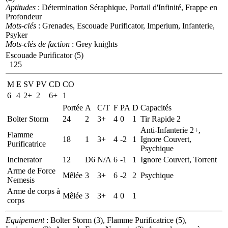
Aptitudes
: Détermination Séraphique, Portail d'Infinité, Frappe en
Profondeur
Mots-clés
: Grenades, Escouade Purificator, Imperium, Infanterie,
Psyker
Mots-clés de faction
: Grey knights
Escouade Purificator (5)
125
M
E
SV
PV
CD
CO
6
4
2+
2
6+
1
Portée
A
C/T
F
PA
D
Capacités
Bolter Storm
24
2
3+
4
0
1
Tir Rapide 2
Anti-Infanterie 2+,
Flamme
18
1
3+
4
-2
1
Ignore Couvert,
Purificatrice
Psychique
Incinerator
12
D6
N/A
6
-1
1
Ignore Couvert, Torrent
Arme de Force
Mêlée
3
3+
6
-2
2
Psychique
Nemesis
Arme de corps à
Mêlée
3
3+
4
0
1
corps
Equipement
: Bolter Storm (3), Flamme Purificatrice (5),