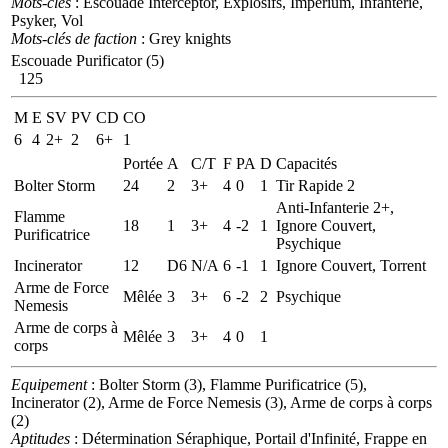
Mots-clés
: Escouade Interceptor, Explosifs, Imperium, Infanterie,
Psyker, Vol
Mots-clés de faction
: Grey knights
Escouade Purificator (5)
125
M
E
SV
PV
CD
CO
6
4
2+
2
6+
1
Portée
A
C/T
F
PA
D
Capacités
Bolter Storm
24
2
3+
4
0
1
Tir Rapide 2
Anti-Infanterie 2+,
Flamme
18
1
3+
4
-2
1
Ignore Couvert,
Purificatrice
Psychique
Incinerator
12
D6
N/A
6
-1
1
Ignore Couvert, Torrent
Arme de Force
Mêlée
3
3+
6
-2
2
Psychique
Nemesis
Arme de corps à
Mêlée
3
3+
4
0
1
corps
Equipement
: Bolter Storm (3), Flamme Purificatrice (5),
Incinerator (2), Arme de Force Nemesis (3), Arme de corps à corps
(2)
Aptitudes
: Détermination Séraphique, Portail d'Infinité, Frappe en