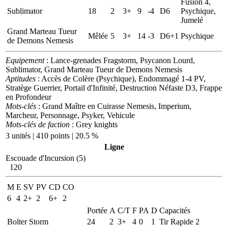
Fusion 4,
Sublimator
18
2
3+
9
-4
D6
Psychique,
Jumelé
Grand Marteau Tueur
Mêlée
5
3+
14
-3
D6+1
Psychique
de Demons Nemesis
Equipement
: Lance-grenades Fragstorm, Psycanon Lourd,
Sublimator, Grand Marteau Tueur de Demons Nemesis
Aptitudes
: Accès de Colère (Psychique), Endommagé 1-4 PV,
Stratège Guerrier, Portail d'Infinité, Destruction Néfaste D3, Frappe
en Profondeur
Mots-clés
: Grand Maître en Cuirasse Nemesis, Imperium,
Marcheur, Personnage, Psyker, Vehicule
Mots-clés de faction
: Grey knights
3 unités | 410 points | 20.5 %
Ligne
Escouade d'Incursion (5)
120
M
E
SV
PV
CD
CO
6
4
2+
2
6+
2
Portée
A
C/T
F
PA
D
Capacités
Bolter Storm
24
2
3+
4
0
1
Tir Rapide 2