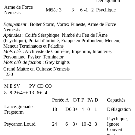
Déflagration
Arme de Force
Mêlée
3
3+
6
-1
2
Psychique
Nemesis
Equipement
: Bolter Storm, Vortex Funeste, Arme de Force
Nemesis
Aptitudes
: Coiffe Séraphique, Nimbé du Feu de l'Âme
(Psychique), Portail d'Infinité, Frappe en Profondeur, Meneur,
Meneur Terminators et Paladins
Mots-clés
: Archiviste de Confrérie, Imperium, Infanterie,
Personnage, Psyker, Terminator
Mots-clés de faction
: Grey knights
Grand Maître en Cuirasse Nemesis
230
M
E
SV
PV
CD
CO
8
8
2+/4++
13
6+
4
Portée
A
C/T
F
PA
D
Capacités
Lance-grenades
18
D6
3+
4
0
1
Déflagration
Fragstorm
Psychique,
Psycanon Lourd
24
6
3+
10
-2
3
Ignore
Couvert