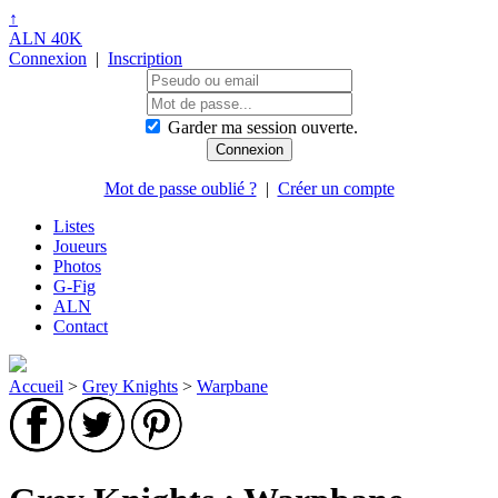
↑
ALN 40K
Connexion
|
Inscription
Garder ma session ouverte.
Mot de passe oublié ?
|
Créer un compte
Listes
Joueurs
Photos
G-Fig
ALN
Contact
Accueil
>
Grey Knights
>
Warpbane