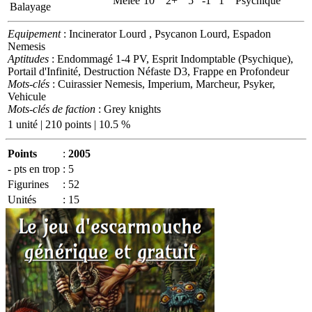
Mêlée
10
2+
5
-1
1
Psychique
Balayage
Equipement
: Incinerator Lourd , Psycanon Lourd, Espadon
Nemesis
Aptitudes
: Endommagé 1-4 PV, Esprit Indomptable (Psychique),
Portail d'Infinité, Destruction Néfaste D3, Frappe en Profondeur
Mots-clés
: Cuirassier Nemesis, Imperium, Marcheur, Psyker,
Vehicule
Mots-clés de faction
: Grey knights
1 unité | 210 points | 10.5 %
Points
:
2005
- pts en trop
:
5
Figurines
:
52
Unités
:
15