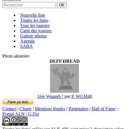
Nouvelle liste
Toutes les listes
Tous les joueurs
Carte des joueurs
Galerie photos
Agenda
SARA
Photo aléatoire
DEFF DREAD
1ère Waaagh !
par
P. WGM40
Contact
|
Charte
|
Mentions légales
|
Partenaires
|
Hall of Fame
|
Portail ALN
|
G-Fig