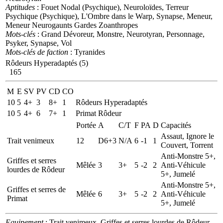
Aptitudes
: Fouet Nodal (Psychique), Neuroloïdes, Terreur
Psychique (Psychique), L'Ombre dans le Warp, Synapse, Meneur,
Meneur Neurogaunts Gardes Zoanthropes
Mots-clés
: Grand Dévoreur, Monstre, Neurotyran, Personnage,
Psyker, Synapse, Vol
Mots-clés de faction
: Tyranides
Rôdeurs Hyperadaptés (5)
165
M
E
SV
PV
CD
CO
10
5
4+
3
8+
1
Rôdeurs Hyperadaptés
10
5
4+
6
7+
1
Primat Rôdeur
Portée
A
C/T
F
PA
D
Capacités
Assaut, Ignore le
Trait venimeux
12
D6+3
N/A
6
-1
1
Couvert, Torrent
Anti-Monstre 5+,
Griffes et serres
Mêlée
3
3+
5
-2
2
Anti-Véhicule
lourdes de Rôdeur
5+, Jumelé
Anti-Monstre 5+,
Griffes et serres de
Mêlée
6
3+
5
-2
2
Anti-Véhicule
Primat
5+, Jumelé
Equipement
: Trait venimeux, Griffes et serres lourdes de Rôdeur