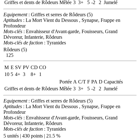
Griffes et dents de Rôdeurs
Mêlée
3
3+
5
-2
2
Jumelé
Equipement
: Griffes et serres de Rôdeurs (5)
Aptitudes
: La Mort Vient du Dessous , Synapse, Frappe en
Profondeur
Mots-clés
: Envahisseur d'Avant-garde, Fouisseurs, Grand
Dévoreur, Infanterie, Rôdeurs
Mots-clés de faction
: Tyranides
Rôdeurs (5)
125
M
E
SV
PV
CD
CO
10
5
4+
3
8+
1
Portée
A
C/T
F
PA
D
Capacités
Griffes et dents de Rôdeurs
Mêlée
3
3+
5
-2
2
Jumelé
Equipement
: Griffes et serres de Rôdeurs (5)
Aptitudes
: La Mort Vient du Dessous , Synapse, Frappe en
Profondeur
Mots-clés
: Envahisseur d'Avant-garde, Fouisseurs, Grand
Dévoreur, Infanterie, Rôdeurs
Mots-clés de faction
: Tyranides
5 unités | 430 points | 21.5 %