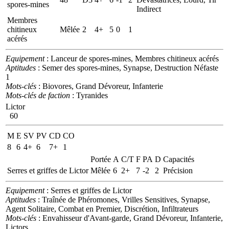
spores-mines
Indirect
Membres
chitineux
Mêlée
2
4+
5
0
1
acérés
Equipement
: Lanceur de spores-mines, Membres chitineux acérés
Aptitudes
: Semer des spores-mines, Synapse, Destruction Néfaste
1
Mots-clés
: Biovores, Grand Dévoreur, Infanterie
Mots-clés de faction
: Tyranides
Lictor
60
M
E
SV
PV
CD
CO
8
6
4+
6
7+
1
Portée
A
C/T
F
PA
D
Capacités
Serres et griffes de Lictor
Mêlée
6
2+
7
-2
2
Précision
Equipement
: Serres et griffes de Lictor
Aptitudes
: Traînée de Phéromones, Vrilles Sensitives, Synapse,
Agent Solitaire, Combat en Premier, Discrétion, Infiltrateurs
Mots-clés
: Envahisseur d'Avant-garde, Grand Dévoreur, Infanterie,
Lictors