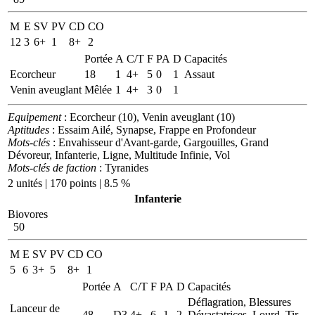
M
E
SV
PV
CD
CO
12
3
6+
1
8+
2
Portée
A
C/T
F
PA
D
Capacités
Ecorcheur
18
1
4+
5
0
1
Assaut
Venin aveuglant
Mêlée
1
4+
3
0
1
Equipement
: Ecorcheur (10), Venin aveuglant (10)
Aptitudes
: Essaim Ailé, Synapse, Frappe en Profondeur
Mots-clés
: Envahisseur d'Avant-garde, Gargouilles, Grand
Dévoreur, Infanterie, Ligne, Multitude Infinie, Vol
Mots-clés de faction
: Tyranides
2 unités | 170 points | 8.5 %
Infanterie
Biovores
50
M
E
SV
PV
CD
CO
5
6
3+
5
8+
1
Portée
A
C/T
F
PA
D
Capacités
Déflagration, Blessures
Lanceur de
48
D3
4+
6
-1
2
Dévastatrices, Lourd, Tir