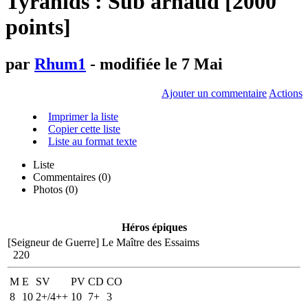
Tyranids : Sub arnaud [2000
points]
par
Rhum1
- modifiée le 7 Mai
Ajouter un commentaire
Actions
Imprimer la liste
Copier cette liste
Liste au format texte
Liste
Commentaires (
0
)
Photos (0)
Héros épiques
[Seigneur de Guerre]
Le Maître des Essaims
220
M
E
SV
PV
CD
CO
8
10
2+/4++
10
7+
3