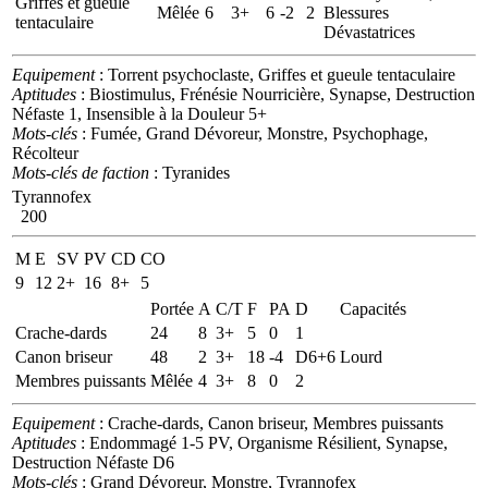
Griffes et gueule
Mêlée
6
3+
6
-2
2
Blessures
tentaculaire
Dévastatrices
Equipement
: Torrent psychoclaste, Griffes et gueule tentaculaire
Aptitudes
: Biostimulus, Frénésie Nourricière, Synapse, Destruction
Néfaste 1, Insensible à la Douleur 5+
Mots-clés
: Fumée, Grand Dévoreur, Monstre, Psychophage,
Récolteur
Mots-clés de faction
: Tyranides
Tyrannofex
200
M
E
SV
PV
CD
CO
9
12
2+
16
8+
5
Portée
A
C/T
F
PA
D
Capacités
Crache-dards
24
8
3+
5
0
1
Canon briseur
48
2
3+
18
-4
D6+6
Lourd
Membres puissants
Mêlée
4
3+
8
0
2
Equipement
: Crache-dards, Canon briseur, Membres puissants
Aptitudes
: Endommagé 1-5 PV, Organisme Résilient, Synapse,
Destruction Néfaste D6
Mots-clés
: Grand Dévoreur, Monstre, Tyrannofex