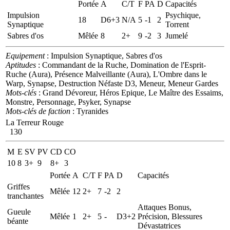
Portée
A
C/T
F
PA
D
Capacités
Impulsion
Psychique,
18
D6+3
N/A
5
-1
2
Synaptique
Torrent
Sabres d'os
Mêlée
8
2+
9
-2
3
Jumelé
Equipement
: Impulsion Synaptique, Sabres d'os
Aptitudes
: Commandant de la Ruche, Domination de l'Esprit-
Ruche (Aura), Présence Malveillante (Aura), L'Ombre dans le
Warp, Synapse, Destruction Néfaste D3, Meneur, Meneur Gardes
Mots-clés
: Grand Dévoreur, Héros Epique, Le Maître des Essaims,
Monstre, Personnage, Psyker, Synapse
Mots-clés de faction
: Tyranides
La Terreur Rouge
130
M
E
SV
PV
CD
CO
10
8
3+
9
8+
3
Portée
A
C/T
F
PA
D
Capacités
Griffes
Mêlée
12
2+
7
-2
2
tranchantes
Attaques Bonus,
Gueule
Mêlée
1
2+
5
-
D3+2
Précision, Blessures
béante
Dévastatrices