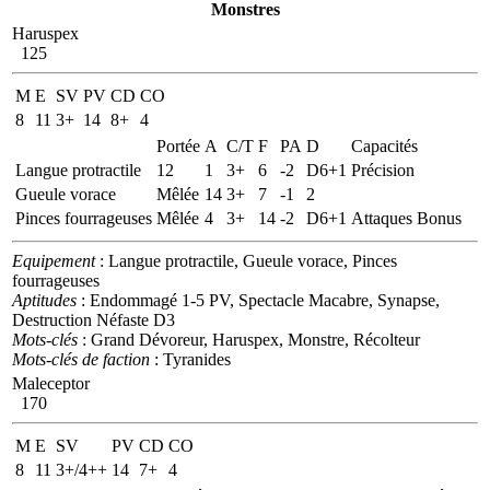
Monstres
Haruspex
125
M
E
SV
PV
CD
CO
8
11
3+
14
8+
4
Portée
A
C/T
F
PA
D
Capacités
Langue protractile
12
1
3+
6
-2
D6+1
Précision
Gueule vorace
Mêlée
14
3+
7
-1
2
Pinces fourrageuses
Mêlée
4
3+
14
-2
D6+1
Attaques Bonus
Equipement
: Langue protractile, Gueule vorace, Pinces
fourrageuses
Aptitudes
: Endommagé 1-5 PV, Spectacle Macabre, Synapse,
Destruction Néfaste D3
Mots-clés
: Grand Dévoreur, Haruspex, Monstre, Récolteur
Mots-clés de faction
: Tyranides
Maleceptor
170
M
E
SV
PV
CD
CO
8
11
3+/4++
14
7+
4