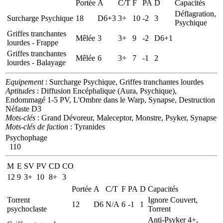
Portée
A
C/T
F
PA
D
Capacités
Déflagration,
Surcharge Psychique
18
D6+3
3+
10
-2
3
Psychique
Griffes tranchantes
Mêlée
3
3+
9
-2
D6+1
lourdes - Frappe
Griffes tranchantes
Mêlée
6
3+
7
-1
2
lourdes - Balayage
Equipement
: Surcharge Psychique, Griffes tranchantes lourdes
Aptitudes
: Diffusion Encéphalique (Aura, Psychique),
Endommagé 1-5 PV, L'Ombre dans le Warp, Synapse, Destruction
Néfaste D3
Mots-clés
: Grand Dévoreur, Maleceptor, Monstre, Psyker, Synapse
Mots-clés de faction
: Tyranides
Psychophage
110
M
E
SV
PV
CD
CO
12
9
3+
10
8+
3
Portée
A
C/T
F
PA
D
Capacités
Torrent
Ignore Couvert,
12
D6
N/A
6
-1
1
psychoclaste
Torrent
Anti-Psyker 4+,