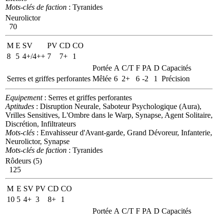
Mots-clés de faction
: Tyranides
Neurolictor
70
M
E
SV
PV
CD
CO
8
5
4+/4++
7
7+
1
Portée
A
C/T
F
PA
D
Capacités
Serres et griffes perforantes
Mêlée
6
2+
6
-2
1
Précision
Equipement
: Serres et griffes perforantes
Aptitudes
: Disruption Neurale, Saboteur Psychologique (Aura),
Vrilles Sensitives, L'Ombre dans le Warp, Synapse, Agent Solitaire,
Discrétion, Infiltrateurs
Mots-clés
: Envahisseur d'Avant-garde, Grand Dévoreur, Infanterie,
Neurolictor, Synapse
Mots-clés de faction
: Tyranides
Rôdeurs (5)
125
M
E
SV
PV
CD
CO
10
5
4+
3
8+
1
Portée
A
C/T
F
PA
D
Capacités