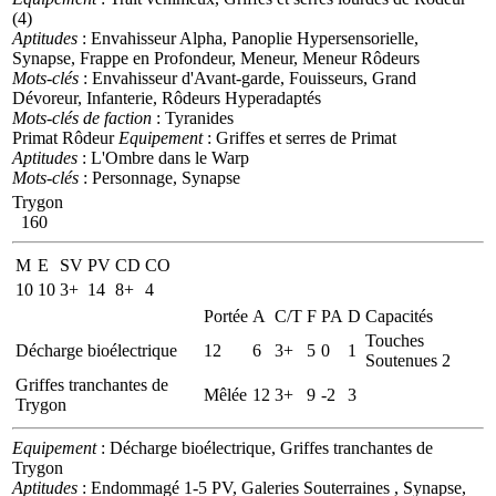
(4)
Aptitudes
: Envahisseur Alpha, Panoplie Hypersensorielle,
Synapse, Frappe en Profondeur, Meneur, Meneur Rôdeurs
Mots-clés
: Envahisseur d'Avant-garde, Fouisseurs, Grand
Dévoreur, Infanterie, Rôdeurs Hyperadaptés
Mots-clés de faction
: Tyranides
Primat Rôdeur
Equipement
: Griffes et serres de Primat
Aptitudes
: L'Ombre dans le Warp
Mots-clés
: Personnage, Synapse
Trygon
160
M
E
SV
PV
CD
CO
10
10
3+
14
8+
4
Portée
A
C/T
F
PA
D
Capacités
Touches
Décharge bioélectrique
12
6
3+
5
0
1
Soutenues 2
Griffes tranchantes de
Mêlée
12
3+
9
-2
3
Trygon
Equipement
: Décharge bioélectrique, Griffes tranchantes de
Trygon
Aptitudes
: Endommagé 1-5 PV, Galeries Souterraines , Synapse,