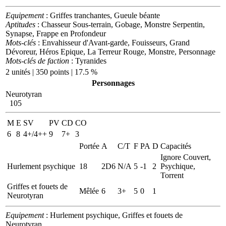
Equipement
: Griffes tranchantes, Gueule béante
Aptitudes
: Chasseur Sous-terrain, Gobage, Monstre Serpentin,
Synapse, Frappe en Profondeur
Mots-clés
: Envahisseur d'Avant-garde, Fouisseurs, Grand
Dévoreur, Héros Epique, La Terreur Rouge, Monstre, Personnage
Mots-clés de faction
: Tyranides
2 unités | 350 points | 17.5 %
Personnages
Neurotyran
105
M
E
SV
PV
CD
CO
6
8
4+/4++
9
7+
3
Portée
A
C/T
F
PA
D
Capacités
Ignore Couvert,
Hurlement psychique
18
2D6
N/A
5
-1
2
Psychique,
Torrent
Griffes et fouets de
Mêlée
6
3+
5
0
1
Neurotyran
Equipement
: Hurlement psychique, Griffes et fouets de
Neurotyran