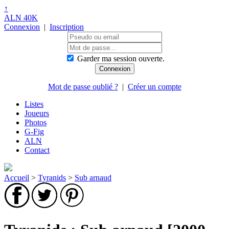
↑
ALN 40K
Connexion
|
Inscription
Garder ma session ouverte.
Mot de passe oublié ?
|
Créer un compte
Listes
Joueurs
Photos
G-Fig
ALN
Contact
Accueil
>
Tyranids
>
Sub arnaud