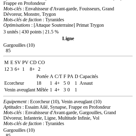
Frappe en Profondeur
Mots-clés
: Envahisseur d'Avant-garde, Fouisseurs, Grand
Dévoreur, Monstre, Trygon
Mots-clés de faction
: Tyranides
Optimisations
: [Attaque Souterraine] Primat Trygon
3 unités | 430 points | 21.5 %
Ligne
Gargouilles (10)
85
M
E
SV
PV
CD
CO
12
3
6+
1
8+
2
Portée
A
C/T
F
PA
D
Capacités
Ecorcheur
18
1
4+
5
0
1
Assaut
Venin aveuglant
Mêlée
1
4+
3
0
1
Equipement
: Ecorcheur (10), Venin aveuglant (10)
Aptitudes
: Essaim Ailé, Synapse, Frappe en Profondeur
Mots-clés
: Envahisseur d'Avant-garde, Gargouilles, Grand
Dévoreur, Infanterie, Ligne, Multitude Infinie, Vol
Mots-clés de faction
: Tyranides
Gargouilles (10)
85