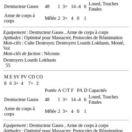
Lourd, Touches
Destructeur Gauss
48
1
3+
14
-4
6
Fatales
Arme de corps à
Mêlée
2
3+
4
0
1
corps
Equipement
: Destructeur Gauss , Arme de corps à corps
Aptitudes
: Optimisé pour Massacrer, Protocoles de Réanimation
Mots-clés
: Culte Destroyer, Destroyers Lourds Lokhusts, Monté,
Vol
Mots-clés de faction
: Nécrons
Destroyers Lourds Lokhusts
55
M
E
SV
PV
CD
CO
8
6
3+
4
7+
2
Portée
A
C/T
F
PA
D
Capacités
Lourd, Touches
Destructeur Gauss
48
1
3+
14
-4
6
Fatales
Arme de corps à
Mêlée
2
3+
4
0
1
corps
Equipement
: Destructeur Gauss , Arme de corps à corps
Aptitudes
: Optimisé pour Massacrer, Protocoles de Réanimation