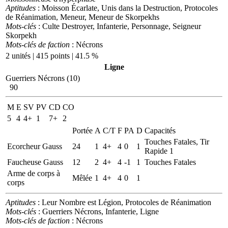
Aptitudes
: Moisson Écarlate, Unis dans la Destruction, Protocoles
de Réanimation, Meneur, Meneur de Skorpekhs
Mots-clés
: Culte Destroyer, Infanterie, Personnage, Seigneur
Skorpekh
Mots-clés de faction
: Nécrons
2 unités | 415 points | 41.5 %
Ligne
Guerriers Nécrons (10)
90
M
E
SV
PV
CD
CO
5
4
4+
1
7+
2
Portée
A
C/T
F
PA
D
Capacités
Touches Fatales, Tir
Ecorcheur Gauss
24
1
4+
4
0
1
Rapide 1
Faucheuse Gauss
12
2
4+
4
-1
1
Touches Fatales
Arme de corps à
Mêlée
1
4+
4
0
1
corps
Aptitudes
: Leur Nombre est Légion, Protocoles de Réanimation
Mots-clés
: Guerriers Nécrons, Infanterie, Ligne
Mots-clés de faction
: Nécrons