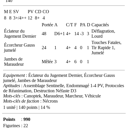
140
M
E
SV
PV
CD
CO
8
8
3+/4++
12
8+
4
Portée
A
C/T
F
PA
D
Capacités
Éclateur du
Déflagration,
48
D6+1
4+
14
-3
3
Jugement Dernier
Lourd
Touches Fatales,
Écorcheur Gauss
24
1
4+
4
0
1
Tir Rapide 1,
jumelé
Jumelé
Jambes de
Mêlée
3
4+
6
0
1
Maraudeur
Equipement
: Éclateur du Jugement Dernier, Écorcheur Gauss
jumelé, Jambes de Maraudeur
Aptitudes
: Assemblage Sentinelle, Endommagé 1-4 PV, Protocoles
de Réanimation, Destruction Néfaste D3
Mots-clés
: Canoptek, Maraudeur, Marcheur, Véhicule
Mots-clés de faction
: Nécrons
1 unité | 140 points | 14 %
Points
:
990
Figurines
:
22