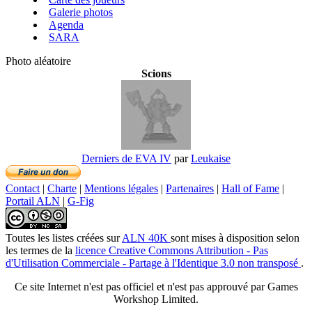
Galerie photos
Agenda
SARA
Photo aléatoire
Scions
Derniers de EVA IV
par
Leukaise
Contact
|
Charte
|
Mentions légales
|
Partenaires
|
Hall of Fame
|
Portail ALN
|
G-Fig
Toutes les listes créées
sur
ALN 40K
sont mises à disposition selon
les termes de la
licence Creative Commons Attribution - Pas
d'Utilisation Commerciale - Partage à l'Identique 3.0 non transposé
.
Ce site Internet n'est pas officiel et n'est pas approuvé par Games
Workshop Limited.