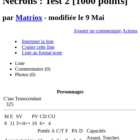
Necrons : Test 2 [1000 points]
par
Matriox
- modifiée le 9 Mai
Ajouter un commentaire
Actions
Imprimer la liste
Copier cette liste
Liste au format texte
Liste
Commentaires (
0
)
Photos (0)
Personnages
C'tan Transcendant
325
M
E
SV
PV
CD
CO
8
11
3+/4++
16
6+
4
Portée
A
C/T
F
PA
D
Capacités
Assaut, Touches