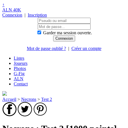
↑
ALN 40K
Connexion
|
Inscription
Garder ma session ouverte.
Mot de passe oublié ?
|
Créer un compte
Listes
Joueurs
Photos
G-Fig
ALN
Contact
Accueil
>
Necrons
>
Test 2