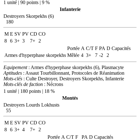
1 unité | 90 points | 9 %
Infanterie
Destroyers Skorpekhs (6)
180
M
E
SV
PV
CD
CO
8
6
3+
3
7+
2
Portée
A
C/T
F
PA
D
Capacités
Armes d'hyperphase skorpekhs
Mêlée
4
3+
7
-2
2
Equipement
: Armes d'hyperphase skorpekhs (6), Plasmacyte
Aptitudes
: Assaut Tourbillonnant, Protocoles de Réanimation
Mots-clés
: Culte Destroyer, Destroyers Skorpekhs, Infanterie
Mots-clés de faction
: Nécrons
1 unité | 180 points | 18 %
Montés
Destroyers Lourds Lokhusts
55
M
E
SV
PV
CD
CO
8
6
3+
4
7+
2
Portée
A
C/T
F
PA
D
Capacités