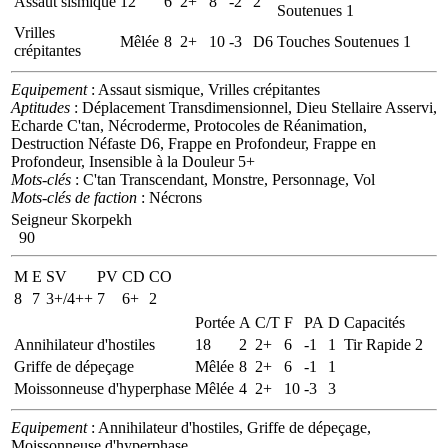
Assaut sismique
12
6
2+
8
-2
2
Soutenues 1
Vrilles
Mêlée
8
2+
10
-3
D6
Touches Soutenues 1
crépitantes
Equipement
: Assaut sismique, Vrilles crépitantes
Aptitudes
: Déplacement Transdimensionnel, Dieu Stellaire Asservi,
Echarde C'tan, Nécroderme, Protocoles de Réanimation,
Destruction Néfaste D6, Frappe en Profondeur, Frappe en
Profondeur, Insensible à la Douleur 5+
Mots-clés
: C'tan Transcendant, Monstre, Personnage, Vol
Mots-clés de faction
: Nécrons
Seigneur Skorpekh
90
M
E
SV
PV
CD
CO
8
7
3+/4++
7
6+
2
Portée
A
C/T
F
PA
D
Capacités
Annihilateur d'hostiles
18
2
2+
6
-1
1
Tir Rapide 2
Griffe de dépeçage
Mêlée
8
2+
6
-1
1
Moissonneuse d'hyperphase
Mêlée
4
2+
10
-3
3
Equipement
: Annihilateur d'hostiles, Griffe de dépeçage,
Moissonneuse d'hyperphase