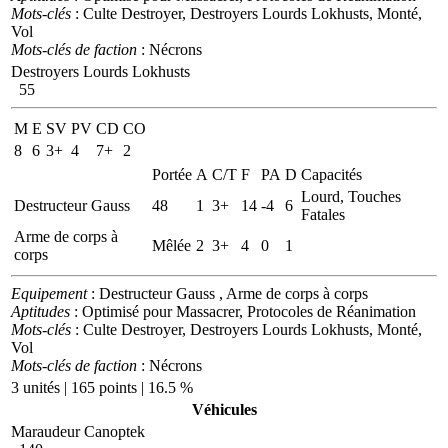
Mots-clés
: Culte Destroyer, Destroyers Lourds Lokhusts, Monté,
Vol
Mots-clés de faction
: Nécrons
Destroyers Lourds Lokhusts
55
M
E
SV
PV
CD
CO
8
6
3+
4
7+
2
Portée
A
C/T
F
PA
D
Capacités
Lourd, Touches
Destructeur Gauss
48
1
3+
14
-4
6
Fatales
Arme de corps à
Mêlée
2
3+
4
0
1
corps
Equipement
: Destructeur Gauss , Arme de corps à corps
Aptitudes
: Optimisé pour Massacrer, Protocoles de Réanimation
Mots-clés
: Culte Destroyer, Destroyers Lourds Lokhusts, Monté,
Vol
Mots-clés de faction
: Nécrons
3 unités | 165 points | 16.5 %
Véhicules
Maraudeur Canoptek