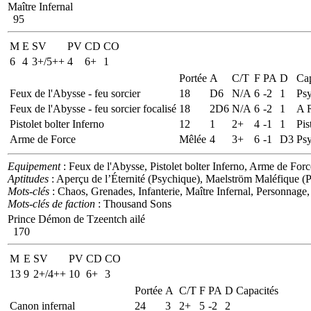
Maître Infernal
95
M
E
SV
PV
CD
CO
6
4
3+/5++
4
6+
1
Portée
A
C/T
F
PA
D
Cap
Feux de l'Abysse - feu sorcier
18
D6
N/A
6
-2
1
Psy
Feux de l'Abysse - feu sorcier focalisé
18
2D6
N/A
6
-2
1
A R
Pistolet bolter Inferno
12
1
2+
4
-1
1
Pis
Arme de Force
Mêlée
4
3+
6
-1
D3
Ps
Equipement
: Feux de l'Abysse, Pistolet bolter Inferno, Arme de Forc
Aptitudes
: Aperçu de l’Éternité (Psychique), Maelström Maléfique (
Mots-clés
: Chaos, Grenades, Infanterie, Maître Infernal, Personnage
Mots-clés de faction
: Thousand Sons
Prince Démon de Tzeentch ailé
170
M
E
SV
PV
CD
CO
13
9
2+/4++
10
6+
3
Portée
A
C/T
F
PA
D
Capacités
Canon infernal
24
3
2+
5
-2
2