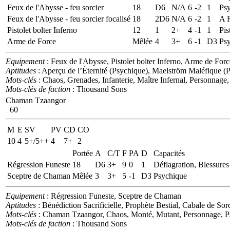
Feux de l'Abysse - feu sorcier
18
D6
N/A
6
-2
1
Psy
Feux de l'Abysse - feu sorcier focalisé
18
2D6
N/A
6
-2
1
A R
Pistolet bolter Inferno
12
1
2+
4
-1
1
Pis
Arme de Force
Mêlée
4
3+
6
-1
D3
Ps
Equipement
: Feux de l'Abysse, Pistolet bolter Inferno, Arme de Forc
Aptitudes
: Aperçu de l’Éternité (Psychique), Maelström Maléfique (
Mots-clés
: Chaos, Grenades, Infanterie, Maître Infernal, Personnage
Mots-clés de faction
: Thousand Sons
Chaman Tzaangor
60
M
E
SV
PV
CD
CO
10
4
5+/5++
4
7+
2
Portée
A
C/T
F
PA
D
Capacités
Régression Funeste
18
D6
3+
9
0
1
Déflagration, Blessures
Sceptre de Chaman
Mêlée
3
3+
5
-1
D3
Psychique
Equipement
: Régression Funeste, Sceptre de Chaman
Aptitudes
: Bénédiction Sacrificielle, Prophète Bestial, Cabale de S
Mots-clés
: Chaman Tzaangor, Chaos, Monté, Mutant, Personnage, Ps
Mots-clés de faction
: Thousand Sons