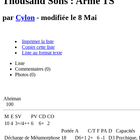
Thousand Sons : Arme TS
par
Cylon
- modifiée le 8 Mai
Imprimer la liste
Copier cette liste
Liste au format texte
Liste
Commentaires (
0
)
Photos (0)
Ahriman
100
M
E
SV
PV
CD
CO
10
4
3+/4++
6
6+
2
Portée
A
C/T
F
PA
D
Capacités
Décharge de Métamorphose
18
D6+1
2+
6
-1
D3
Psychique, 