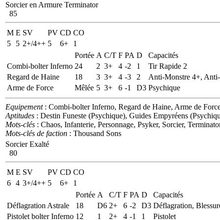
Sorcier en Armure Terminator
85
M
E
SV
PV
CD
CO
5
5
2+/4++
5
6+
1
Portée
A
C/T
F
PA
D
Capacités
Combi-bolter Inferno
24
2
3+
4
-2
1
Tir Rapide 2
Regard de Haine
18
3
3+
4
-3
2
Anti-Monstre 4+, Anti-
Arme de Force
Mêlée
5
3+
6
-1
D3
Psychique
Equipement
: Combi-bolter Inferno, Regard de Haine, Arme de Forc
Aptitudes
: Destin Funeste (Psychique), Guides Empyréens (Psychiqu
Mots-clés
: Chaos, Infanterie, Personnage, Psyker, Sorcier, Terminato
Mots-clés de faction
: Thousand Sons
Sorcier Exalté
80
M
E
SV
PV
CD
CO
6
4
3+/4++
5
6+
1
Portée
A
C/T
F
PA
D
Capacités
Déflagration Astrale
18
D6
2+
6
-2
D3
Déflagration, Blessur
Pistolet bolter Inferno
12
1
2+
4
-1
1
Pistolet