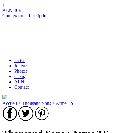
↑
ALN 40K
Connexion
|
Inscription
Listes
Joueurs
Photos
G-Fig
ALN
Contact
Accueil
>
Thousand Sons
>
Arme TS