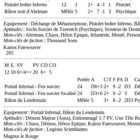
Pistolet bolter Inferno
12
1
2+
4
-1
1
Pistolet
Bâton noir d'Ahriman
Mêlée
5
2+
7
-1
3
Psychique
Equipement
: Décharge de Métamorphose, Pistolet bolter Inferno, B
Aptitudes
: Archi-Sorcier de Tzeentch (Psychique), Scruteur de Desti
Mots-clés
: Ahriman, Chaos, Héros Epique, Infanterie, Monté, Person
Mots-clés de faction
: Thousand Sons
Kairos Fateweaver
295
M
E
SV
PV
CD
CO
12
10
6+/4++
20
6+
5
Portée
A
C/T
F
PA
D
Ca
Portail Infernal - Feu sorcier
24
D6+3
2+
9
-2
D3
Dé
Portail Infernal - Feu sorcier focalisé
24
D3+6
2+
9
-2
3
Dé
Bâton du Lendemain
Mêlée
5
3+
8
-2
2D3
Ps
Equipement
: Portail Infernal, Bâton du Lendemain
Aptitudes
: Démon Majeur (Aura), Endommagé 1-7 PV, Une Tête Regard
Mots-clés
: Chaos, Démon, Héros Epique, Kairos Fateweaver, Monstr
Mots-clés de faction
: Legions Scintillantes
Magnus le Rouge