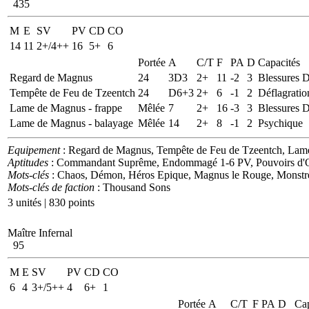
435
M
E
SV
PV
CD
CO
14
11
2+/4++
16
5+
6
Portée
A
C/T
F
PA
D
Capacités
Regard de Magnus
24
3D3
2+
11
-2
3
Blessures D
Tempête de Feu de Tzeentch
24
D6+3
2+
6
-1
2
Déflagratio
Lame de Magnus - frappe
Mêlée
7
2+
16
-3
3
Blessures D
Lame de Magnus - balayage
Mêlée
14
2+
8
-1
2
Psychique
Equipement
: Regard de Magnus, Tempête de Feu de Tzeentch, La
Aptitudes
: Commandant Suprême, Endommagé 1-6 PV, Pouvoirs d'Outre
Mots-clés
: Chaos, Démon, Héros Epique, Magnus le Rouge, Monstre,
Mots-clés de faction
: Thousand Sons
3 unités | 830 points
Maître Infernal
95
M
E
SV
PV
CD
CO
6
4
3+/5++
4
6+
1
Portée
A
C/T
F
PA
D
Cap