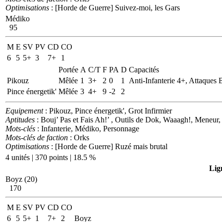
Optimisations
: [Horde de Guerre] Suivez-moi, les Gars
Médiko
95
M
E
SV
PV
CD
CO
6
5
5+
3
7+
1
Portée
A
C/T
F
PA
D
Capacités
Pikouz
Mêlée
1
3+
2
0
1
Anti-Infanterie 4+, Attaques 
Pince énergetik'
Mêlée
3
4+
9
-2
2
Equipement
: Pikouz, Pince énergetik', Grot Infirmier
Aptitudes
: Bouj’ Pas et Fais Ah!’ , Outils de Dok, Waaagh!, Meneur,
Mots-clés
: Infanterie, Médiko, Personnage
Mots-clés de faction
: Orks
Optimisations
: [Horde de Guerre] Ruzé mais brutal
4 unités | 370 points | 18.5 %
Lig
Boyz (20)
170
M
E
SV
PV
CD
CO
6
5
5+
1
7+
2
Boyz