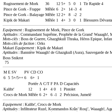
Rugissement de Mork
36
12
5+
5
0
1
Tir Rapide 4
Pince de Gork - Frappe
Mêlée
6
2+
14
-3
4
Pince de Gork - Balayage
Mêlée
12
2+
8
-2
2
Kipik de Makari
Mêlée
1
4+
3
0
1
Blessures Dévasta
Equipement
: Rugissement de Mork, Pince de Gork
Aptitudes
: Commandant Suprême, Prophète de la Grand' Waaagh!, 
Mots-clés
: Boss de Guerre, Ghazghkull Thraka, Héros Epique, Infan
Mots-clés de faction
: Orks
Makari
Equipement
: Kipik de Makari
Aptitudes
: Bannière Waaagh! de Ghazgkull (Aura), Sauvegarde de
Boss Snikrot
75
M
E
SV
PV
CD
CO
6
5
5+/5++
6
6+
1
Portée
A
C/T
F
PA
D
Capacités
Kalibr'
12
1
4+
4
0
1
Pistolet
Crocs de Mork
Mêlée
6
2+
6
-1
2
Précision, Jumelé
Equipement
: Kalibr', Crocs de Mork
Aptitudes
: Infiltrateur Ruzé, Kommandos Krân’ Rouj’, Waaagh!, Agen