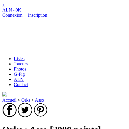
↑
ALN 40K
Connexion
|
Inscription
Listes
Joueurs
Photos
G-Fig
ALN
Contact
Accueil
>
Orks
>
Asso