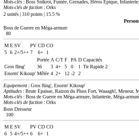
Mots-clés
: Boss Snikrot, Fumée, Grenades, Héros Epique, Infanterie
Mots-clés de faction
: Orks
2 unités | 310 points | 15.5 %
Person
Boss de Guerre en Méga-armure
80
M
E
SV
PV
CD
CO
5
6
2+/5++
7
6+
1
Portée
A
C/T
F
PA
D
Capacités
Gros fling'
36
3
4+
5
0
1
Tir Rapide 2
Enorm' Kikoup'
Mêlée
4
2+
12
-2
2
Equipement
: Gros fling', Enorm' Kikoup'
Aptitudes
: Brute Epaisse, Raizon du Pluss Fort, Waaagh!, Meneur,
Mots-clés
: Boss de Guerre en Méga-armure, Infanterie, Méga-armur
Mots-clés de faction
: Orks
Boss Dresseur
100
M
E
SV
PV
CD
CO
6
5
4+/5++
6
6+
1