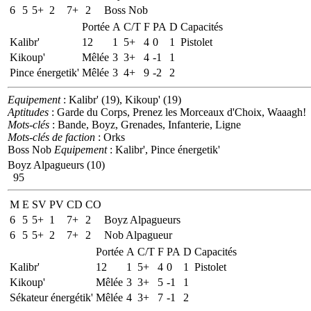
6
5
5+
2
7+
2
Boss Nob
Portée
A
C/T
F
PA
D
Capacités
Kalibr'
12
1
5+
4
0
1
Pistolet
Kikoup'
Mêlée
3
3+
4
-1
1
Pince énergetik'
Mêlée
3
4+
9
-2
2
Equipement
: Kalibr' (19), Kikoup' (19)
Aptitudes
: Garde du Corps, Prenez les Morceaux d'Choix, Waaagh!
Mots-clés
: Bande, Boyz, Grenades, Infanterie, Ligne
Mots-clés de faction
: Orks
Boss Nob
Equipement
: Kalibr', Pince énergetik'
Boyz Alpagueurs (10)
95
M
E
SV
PV
CD
CO
6
5
5+
1
7+
2
Boyz Alpagueurs
6
5
5+
2
7+
2
Nob Alpagueur
Portée
A
C/T
F
PA
D
Capacités
Kalibr'
12
1
5+
4
0
1
Pistolet
Kikoup'
Mêlée
3
3+
5
-1
1
Sékateur énergétik'
Mêlée
4
3+
7
-1
2