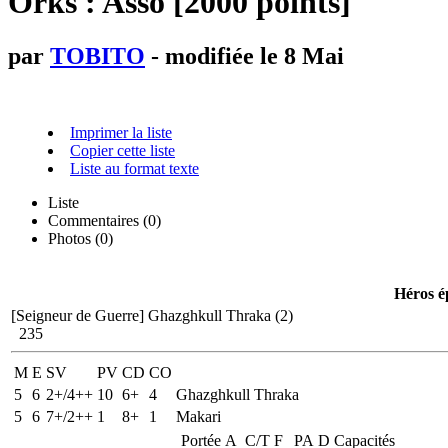
Orks : Asso [2000 points]
par
TOBITO
- modifiée le 8 Mai
Imprimer la liste
Copier cette liste
Liste au format texte
Liste
Commentaires (
0
)
Photos (0)
Héros é
[Seigneur de Guerre]
Ghazghkull Thraka (2)
235
M
E
SV
PV
CD
CO
5
6
2+/4++
10
6+
4
Ghazghkull Thraka
5
6
7+/2++
1
8+
1
Makari
Portée
A
C/T
F
PA
D
Capacités