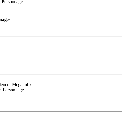
, Personnage
nages
 Meneur Meganobz
e, Personnage