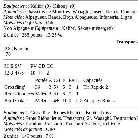
Equipement
: Kalibr' (9), Kikoup' (9)
Aptitudes
: Chasseurs de Monstres, Waaagh!, Insensible à la Douleur
Mots-clés
: Alpagueur, Bande, Boyz Alpagueurs, Infanterie, Ligne
Mots-clés de faction
: Orks
Nob Alpagueur
Equipement
: Kalibr', Sékateur énergétik'
2 unités | 265 points | 13.25 %
Transports
[2X]
Kamion
70
M
E
SV
PV
CD
CO
12
8
4+/6++
10
7+
2
Portée
A
C/T
F
PA
D
Capacités
Gros fling'
36
3
5+
5
0
1
Tir Rapide 2
Roues kloutées
Mêlée
3
4+
6
0
1
Boule kikass'
Mêlée
1
4+
10
0
D6
Attaques Bonus
Equipement
: Gros fling', Roues kloutées, Boule kikass'
Aptitudes
: Grots Bidouilleurs, Transport (12), Waaagh!, Destruction
Mots-clés
: Kamion, Transport, Transport Assigné, Véhicule
Mots-clés de faction
: Orks
2 unités | 140 points | 7 %