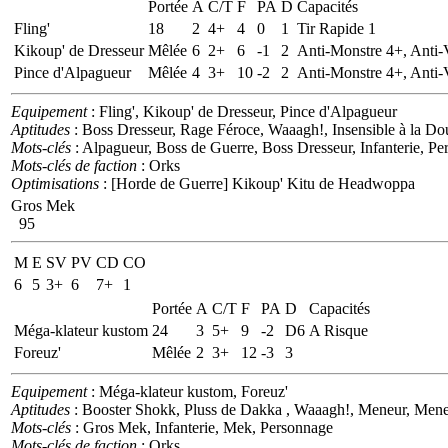
Portée
A
C/T
F
PA
D
Capacités
Fling'
18
2
4+
4
0
1
Tir Rapide 1
Kikoup' de Dresseur
Mêlée
6
2+
6
-1
2
Anti-Monstre 4+, Anti-
Pince d'Alpagueur
Mêlée
4
3+
10
-2
2
Anti-Monstre 4+, Anti-
Equipement
: Fling', Kikoup' de Dresseur, Pince d'Alpagueur
Aptitudes
: Boss Dresseur, Rage Féroce, Waaagh!, Insensible à la D
Mots-clés
: Alpagueur, Boss de Guerre, Boss Dresseur, Infanterie, P
Mots-clés de faction
: Orks
Optimisations
: [Horde de Guerre] Kikoup' Kitu de Headwoppa
Gros Mek
95
M
E
SV
PV
CD
CO
6
5
3+
6
7+
1
Portée
A
C/T
F
PA
D
Capacités
Méga-klateur kustom
24
3
5+
9
-2
D6
A Risque
Foreuz'
Mêlée
2
3+
12
-3
3
Equipement
: Méga-klateur kustom, Foreuz'
Aptitudes
: Booster Shokk, Pluss de Dakka , Waaagh!, Meneur, Men
Mots-clés
: Gros Mek, Infanterie, Mek, Personnage
Mots-clés de faction
: Orks