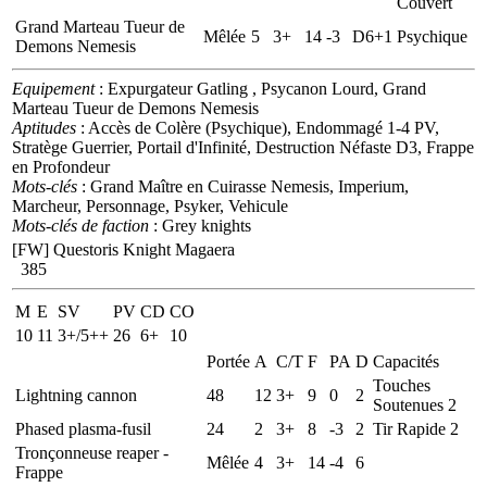
Couvert
Grand Marteau Tueur de
Mêlée
5
3+
14
-3
D6+1
Psychique
Demons Nemesis
Equipement
: Expurgateur Gatling , Psycanon Lourd, Grand
Marteau Tueur de Demons Nemesis
Aptitudes
: Accès de Colère (Psychique), Endommagé 1-4 PV,
Stratège Guerrier, Portail d'Infinité, Destruction Néfaste D3, Frappe
en Profondeur
Mots-clés
: Grand Maître en Cuirasse Nemesis, Imperium,
Marcheur, Personnage, Psyker, Vehicule
Mots-clés de faction
: Grey knights
[FW] Questoris Knight Magaera
385
M
E
SV
PV
CD
CO
10
11
3+/5++
26
6+
10
Portée
A
C/T
F
PA
D
Capacités
Touches
Lightning cannon
48
12
3+
9
0
2
Soutenues 2
Phased plasma-fusil
24
2
3+
8
-3
2
Tir Rapide 2
Tronçonneuse reaper -
Mêlée
4
3+
14
-4
6
Frappe