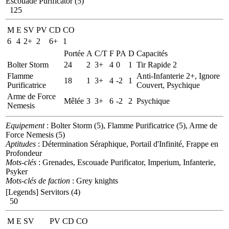
Escouade Purificator (5)
125
M
E
SV
PV
CD
CO
6
4
2+
2
6+
1
Portée
A
C/T
F
PA
D
Capacités
Bolter Storm
24
2
3+
4
0
1
Tir Rapide 2
Flamme
Anti-Infanterie 2+, Ignore
18
1
3+
4
-2
1
Purificatrice
Couvert, Psychique
Arme de Force
Mêlée
3
3+
6
-2
2
Psychique
Nemesis
Equipement
: Bolter Storm (5), Flamme Purificatrice (5), Arme de
Force Nemesis (5)
Aptitudes
: Détermination Séraphique, Portail d'Infinité, Frappe en
Profondeur
Mots-clés
: Grenades, Escouade Purificator, Imperium, Infanterie,
Psyker
Mots-clés de faction
: Grey knights
[Legends] Servitors (4)
50
M
E
SV
PV
CD
CO