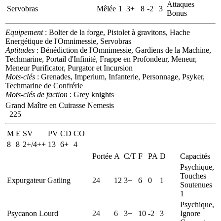
Attaques
Servobras
Mêlée
1
3+
8
-2
3
Bonus
Equipement
: Bolter de la forge, Pistolet à gravitons, Hache
Energétique de l'Omnimessie, Servobras
Aptitudes
: Bénédiction de l'Omnimessie, Gardiens de la Machine,
Techmarine, Portail d'Infinité, Frappe en Profondeur, Meneur,
Meneur Purificator, Purgator et Incursion
Mots-clés
: Grenades, Imperium, Infanterie, Personnage, Psyker,
Techmarine de Confrérie
Mots-clés de faction
: Grey knights
Grand Maître en Cuirasse Nemesis
225
M
E
SV
PV
CD
CO
8
8
2+/4++
13
6+
4
Portée
A
C/T
F
PA
D
Capacités
Psychique,
Touches
Expurgateur Gatling
24
12
3+
6
0
1
Soutenues
1
Psychique,
Psycanon Lourd
24
6
3+
10
-2
3
Ignore