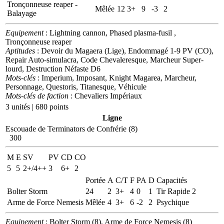
Tronçonneuse reaper -
Mêlée
12
3+
9
-3
2
Balayage
Equipement
: Lightning cannon, Phased plasma-fusil ,
Tronçonneuse reaper
Aptitudes
: Devoir du Magaera (Lige), Endommagé 1-9 PV (CO),
Repair Auto-simulacra, Code Chevaleresque, Marcheur Super-
lourd, Destruction Néfaste D6
Mots-clés
: Imperium, Imposant, Knight Magarea, Marcheur,
Personnage, Questoris, Titanesque, Véhicule
Mots-clés de faction
: Chevaliers Impériaux
3 unités | 680 points
Ligne
Escouade de Terminators de Confrérie (8)
300
M
E
SV
PV
CD
CO
5
5
2+/4++
3
6+
2
Portée
A
C/T
F
PA
D
Capacités
Bolter Storm
24
2
3+
4
0
1
Tir Rapide 2
Arme de Force Nemesis
Mêlée
4
3+
6
-2
2
Psychique
Equipement
: Bolter Storm (8), Arme de Force Nemesis (8)