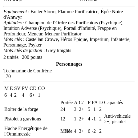
Equipement
: Bolter Storm, Flamme Purificatrice, Épée Noire
d'Antwyr
Aptitudes
: Champion de l’Ordre des Purificators (Psychique),
Intuition Adverse (Psychique), Portail d'Infinité, Frappe en
Profondeur, Meneur, Meneur Purificator
Mots-clés
: Castellan Crowe, Héros Epique, Imperium, Infanterie,
Personnage, Psyker
Mots-clés de faction
: Grey knights
2 unités | 200 points
Personnages
Techmarine de Confrérie
70
M
E
SV
PV
CD
CO
6
4
2+
4
6+
1
Portée
A
C/T
F
PA
D
Capacités
Bolter de la forge
24
3
2+
5
-1
2
Anti-véhicule
Pistolet à gravitons
12
1
2+
4
-1
2
2+, pistolet
Hache Energétique de
Mêlée
4
3+
6
-2
2
l'Omnimessie