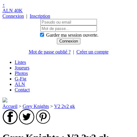
↑
ALN 40K
Connexion
|
Inscription
Garder ma session ouverte.
Mot de passe oublié ?
|
Créer un compte
Listes
Joueurs
Photos
G-Fig
ALN
Contact
Accueil
>
Grey Knights
>
V2 2v2 gk