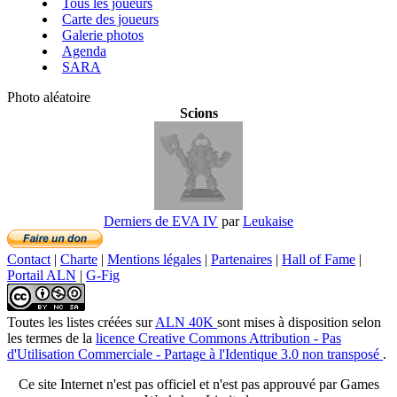
Tous les joueurs
Carte des joueurs
Galerie photos
Agenda
SARA
Photo aléatoire
Scions
Derniers de EVA IV
par
Leukaise
Contact
|
Charte
|
Mentions légales
|
Partenaires
|
Hall of Fame
|
Portail ALN
|
G-Fig
Toutes les listes créées
sur
ALN 40K
sont mises à disposition selon
les termes de la
licence Creative Commons Attribution - Pas
d'Utilisation Commerciale - Partage à l'Identique 3.0 non transposé
.
Ce site Internet n'est pas officiel et n'est pas approuvé par Games