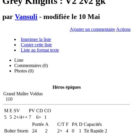
Grey Knights : V2 2v2 gk
par
Vansuli
- modifiée le 10 Mai
Ajouter un commentaire
Actions
Imprimer la liste
Copier cette liste
Liste au format texte
Liste
Commentaires (
0
)
Photos (0)
Héros épiques
Grand Maître Voldus
110
M
E
SV
PV
CD
CO
5
5
2+/4++
7
6+
1
Portée
A
C/T
F
PA
D
Capacités
Bolter Storm
24
2
2+
4
0
1
Tir Rapide 2