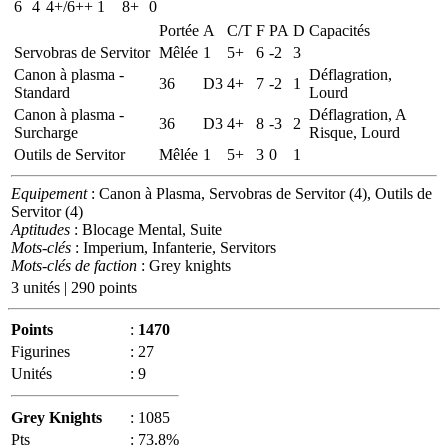
6
4
4+/6++
1
8+
0
Portée
A
C/T
F
PA
D
Capacités
Servobras de Servitor
Mêlée
1
5+
6
-2
3
Canon à plasma -
Déflagration,
36
D3
4+
7
-2
1
Standard
Lourd
Canon à plasma -
Déflagration, A
36
D3
4+
8
-3
2
Surcharge
Risque, Lourd
Outils de Servitor
Mêlée
1
5+
3
0
1
Equipement
: Canon à Plasma, Servobras de Servitor (4), Outils de
Servitor (4)
Aptitudes
: Blocage Mental, Suite
Mots-clés
: Imperium, Infanterie, Servitors
Mots-clés de faction
: Grey knights
3 unités | 290 points
Points
:
1470
Figurines
:
27
Unités
:
9
Grey Knights
:
1085
Pts
:
73.8%