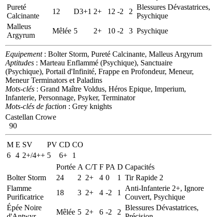
Pureté
Blessures Dévastatrices,
12
D3+1
2+
12
-2
2
Calcinante
Psychique
Malleus
Mêlée
5
2+
10
-2
3
Psychique
Argyrum
Equipement
: Bolter Storm, Pureté Calcinante, Malleus Argyrum
Aptitudes
: Marteau Enflammé (Psychique), Sanctuaire
(Psychique), Portail d'Infinité, Frappe en Profondeur, Meneur,
Meneur Terminators et Paladins
Mots-clés
: Grand Maître Voldus, Héros Epique, Imperium,
Infanterie, Personnage, Psyker, Terminator
Mots-clés de faction
: Grey knights
Castellan Crowe
90
M
E
SV
PV
CD
CO
6
4
2+/4++
5
6+
1
Portée
A
C/T
F
PA
D
Capacités
Bolter Storm
24
2
2+
4
0
1
Tir Rapide 2
Flamme
Anti-Infanterie 2+, Ignore
18
3
2+
4
-2
1
Purificatrice
Couvert, Psychique
Épée Noire
Blessures Dévastatrices,
Mêlée
5
2+
6
-2
2
d'Antwyr
Précision