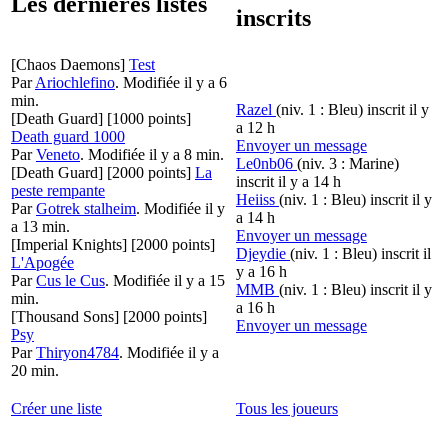
Les dernières listes
inscrits
[Chaos Daemons]
Test
Par
Ariochlefino
.
Modifiée il y a 6
min.
Razel
(niv. 1 : Bleu)
inscrit il y
[Death Guard]
[1000 points]
a 12 h
Death guard 1000
Envoyer un message
Par
Veneto
.
Modifiée il y a 8 min.
Le0nb06
(niv. 3 : Marine)
[Death Guard]
[2000 points]
La
inscrit il y a 14 h
peste rempante
Heiiss
(niv. 1 : Bleu)
inscrit il y
Par
Gotrek stalheim
.
Modifiée il y
a 14 h
a 13 min.
Envoyer un message
[Imperial Knights]
[2000 points]
Djeydie
(niv. 1 : Bleu)
inscrit il
L'Apogée
y a 16 h
Par
Cus le Cus
.
Modifiée il y a 15
MMB
(niv. 1 : Bleu)
inscrit il y
min.
a 16 h
[Thousand Sons]
[2000 points]
Envoyer un message
Psy
Par
Thiryon4784
.
Modifiée il y a
20 min.
Créer une liste
Tous les joueurs