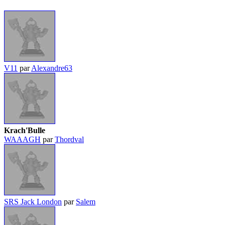
V11
par
Alexandre63
Krach'Bulle
WAAAGH
par
Thordval
SRS Jack London
par
Salem