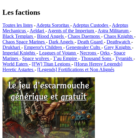
Les factions
Toutes les listes
-
Adepta Sororitas
-
Adeptus Custodes
-
Adeptus
Mechanicus
-
Aeldari
-
Agents of the Imperium
-
Astra Militarum
-
Black Templars
-
Blood Angels
-
Chaos Daemons
-
Chaos Knights
-
Chaos Space Marines
-
Dark Angels
-
Death Guard
-
Deathwatch
-
Drukhari
-
Emperor's Children
-
Genestealer Cults
-
Grey Knights
-
Imperial Knights
-
Leagues of Votann
-
Necrons
-
Orks
-
Space
Marines
-
Space wolves
-
T'au Empire
-
Thousand Sons
-
Tyranids
-
World Eaters
-
[FW] Titan Legions
-
[Horus Heresy Legends]
Heretic Astartes
-
[Legends] Fortifications et Non Alignés