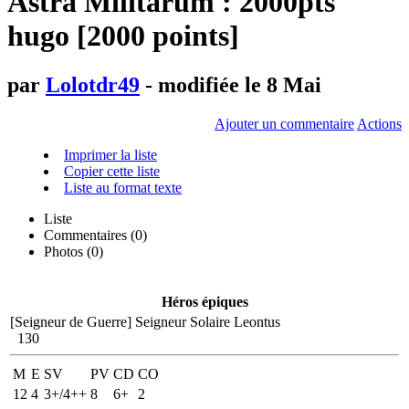
Astra Militarum : 2000pts
hugo [2000 points]
par
Lolotdr49
- modifiée le 8 Mai
Ajouter un commentaire
Actions
Imprimer la liste
Copier cette liste
Liste au format texte
Liste
Commentaires (
0
)
Photos (0)
Héros épiques
[Seigneur de Guerre]
Seigneur Solaire Leontus
130
M
E
SV
PV
CD
CO
12
4
3+/4++
8
6+
2