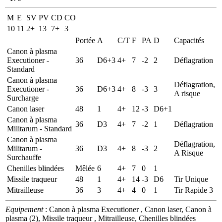
M
E
SV
PV
CD
CO
10
11
2+
13
7+
3
Portée
A
C/T
F
PA
D
Capacités
Canon à plasma
Executioner -
36
D6+3
4+
7
-2
2
Déflagration
Standard
Canon à plasma
Déflagration,
Executioner -
36
D6+3
4+
8
-3
3
A risque
Surcharge
Canon laser
48
1
4+
12
-3
D6+1
Canon à plasma
36
D3
4+
7
-2
1
Déflagration
Militarum - Standard
Canon à plasma
Déflagration,
Militarum -
36
D3
4+
8
-3
2
A Risque
Surchauffe
Chenilles blindées
Mêlée
6
4+
7
0
1
Missile traqueur
48
1
4+
14
-3
D6
Tir Unique
Mitrailleuse
36
3
4+
4
0
1
Tir Rapide 3
Equipement
: Canon à plasma Executioner , Canon laser, Canon à
plasma (2), Missile traqueur , Mitrailleuse, Chenilles blindées