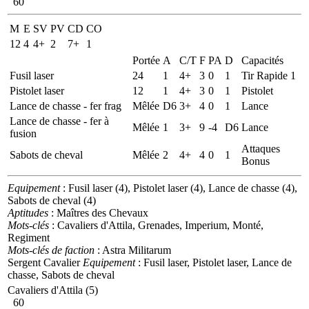
60
M
E
SV
PV
CD
CO
12
4
4+
2
7+
1
Portée
A
C/T
F
PA
D
Capacités
Fusil laser
24
1
4+
3
0
1
Tir Rapide 1
Pistolet laser
12
1
4+
3
0
1
Pistolet
Lance de chasse - fer frag
Mêlée
D6
3+
4
0
1
Lance
Lance de chasse - fer à
Mêlée
1
3+
9
-4
D6
Lance
fusion
Attaques
Sabots de cheval
Mêlée
2
4+
4
0
1
Bonus
Equipement
: Fusil laser (4), Pistolet laser (4), Lance de chasse (4),
Sabots de cheval (4)
Aptitudes
: Maîtres des Chevaux
Mots-clés
: Cavaliers d'Attila, Grenades, Imperium, Monté,
Regiment
Mots-clés de faction
: Astra Militarum
Sergent Cavalier
Equipement
: Fusil laser, Pistolet laser, Lance de
chasse, Sabots de cheval
Cavaliers d'Attila (5)
60