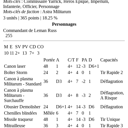
Mots-clés
: Commissaire Yarrick, Héros Epique, Imperium,
Infanterie, Officier, Personnage
Mots-clés de faction
: Astra Militarum
3 unités | 365 points | 18.25 %
Personnages
Commandant de Leman Russ
255
M
E
SV
PV
CD
CO
10
11
2+
13
7+
3
Portée
A
C/T
F
PA
D
Capacités
Canon laser
48
1
4+
12
-3
D6+1
Bolter Storm
24
2
4+
4
0
1
Tir Rapide 2
Canon à plasma
36
D3
4+
7
-2
1
Déflagration
Militarum - Standard
Canon à plasma
Déflagration,
Militarum -
36
D3
4+
8
-3
2
A Risque
Surchauffe
Obusier Demolisher
24
D6+1
4+
14
-3
D6
Déflagration
Chenilles blindées
Mêlée
6
4+
7
0
1
Missile traqueur
48
1
4+
14
-3
D6
Tir Unique
Mitrailleuse
36
3
4+
4
0
1
Tir Rapide 3