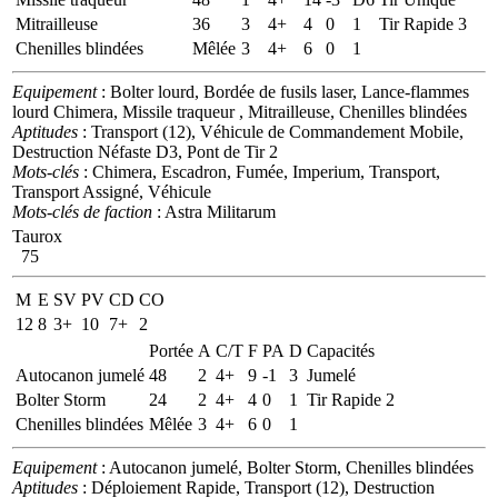
Mitrailleuse
36
3
4+
4
0
1
Tir Rapide 3
Chenilles blindées
Mêlée
3
4+
6
0
1
Equipement
: Bolter lourd, Bordée de fusils laser, Lance-flammes
lourd Chimera, Missile traqueur , Mitrailleuse, Chenilles blindées
Aptitudes
: Transport (12), Véhicule de Commandement Mobile,
Destruction Néfaste D3, Pont de Tir 2
Mots-clés
: Chimera, Escadron, Fumée, Imperium, Transport,
Transport Assigné, Véhicule
Mots-clés de faction
: Astra Militarum
Taurox
75
M
E
SV
PV
CD
CO
12
8
3+
10
7+
2
Portée
A
C/T
F
PA
D
Capacités
Autocanon jumelé
48
2
4+
9
-1
3
Jumelé
Bolter Storm
24
2
4+
4
0
1
Tir Rapide 2
Chenilles blindées
Mêlée
3
4+
6
0
1
Equipement
: Autocanon jumelé, Bolter Storm, Chenilles blindées
Aptitudes
: Déploiement Rapide, Transport (12), Destruction