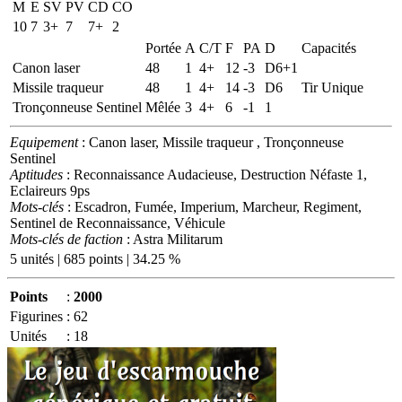
M
E
SV
PV
CD
CO
10
7
3+
7
7+
2
Portée
A
C/T
F
PA
D
Capacités
Canon laser
48
1
4+
12
-3
D6+1
Missile traqueur
48
1
4+
14
-3
D6
Tir Unique
Tronçonneuse Sentinel
Mêlée
3
4+
6
-1
1
Equipement
: Canon laser, Missile traqueur , Tronçonneuse
Sentinel
Aptitudes
: Reconnaissance Audacieuse, Destruction Néfaste 1,
Eclaireurs 9ps
Mots-clés
: Escadron, Fumée, Imperium, Marcheur, Regiment,
Sentinel de Reconnaissance, Véhicule
Mots-clés de faction
: Astra Militarum
5 unités | 685 points | 34.25 %
Points
:
2000
Figurines
:
62
Unités
:
18