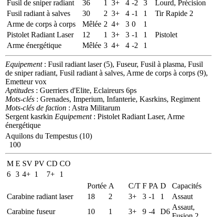
Fusil de sniper radiant
36
1
3+
4
-2
3
Lourd, Précision
Fusil radiant à salves
30
2
3+
4
-1
1
Tir Rapide 2
Arme de corps à corps
Mêlée
2
4+
3
0
1
Pistolet Radiant Laser
12
1
3+
3
-1
1
Pistolet
Arme énergétique
Mêlée
3
4+
4
-2
1
Equipement
: Fusil radiant laser (5), Fuseur, Fusil à plasma, Fusil
de sniper radiant, Fusil radiant à salves, Arme de corps à corps (9),
Emetteur vox
Aptitudes
: Guerriers d'Elite, Eclaireurs 6ps
Mots-clés
: Grenades, Imperium, Infanterie, Kasrkins, Regiment
Mots-clés de faction
: Astra Militarum
Sergent kasrkin
Equipement
: Pistolet Radiant Laser, Arme
énergétique
Aquilons du Tempestus (10)
100
M
E
SV
PV
CD
CO
6
3
4+
1
7+
1
Portée
A
C/T
F
PA
D
Capacités
Carabine radiant laser
18
2
3+
3
-1
1
Assaut
Assaut,
Carabine fuseur
10
1
3+
9
-4
D6
Fusion 2