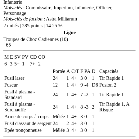
Infanterie
Mots-clés
: Commissaire, Imperium, Infanterie, Officier,
Personnage
Mots-clés de faction
: Astra Militarum
2 unités | 285 points | 14.25 %
Ligne
Troupes de Choc Cadiennes (10)
65
M
E
SV
PV
CD
CO
6
3
5+
1
7+
2
Portée
A
C/T
F
PA
D
Capacités
Fusil laser
24
1
4+
3
0
1
Tir Rapide 1
Fuseur
12
1
4+
9
-4
D6
Fusion 2
Fusil à plasma -
24
1
4+
7
-2
1
Tir Rapide 1
Standard
Fusil à plasma -
Tir Rapide 1, A
24
1
4+
8
-3
2
Surchauffe
Risque
Arme de corps à corps
Mêlée
1
4+
3
0
1
Fusil d'assaut de sergent
24
2
4+
3
0
1
Epée tronçonneuse
Mêlée
3
4+
3
0
1