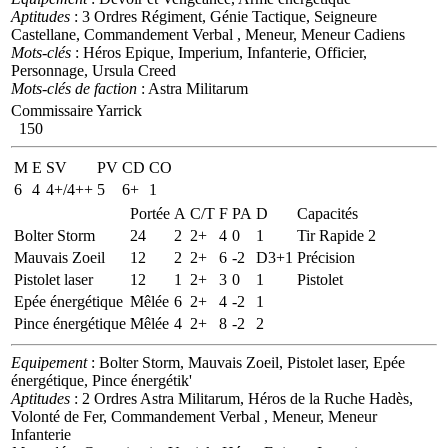
Aptitudes
: 3 Ordres Régiment, Génie Tactique, Seigneure
Castellane, Commandement Verbal , Meneur, Meneur Cadiens
Mots-clés
: Héros Epique, Imperium, Infanterie, Officier,
Personnage, Ursula Creed
Mots-clés de faction
: Astra Militarum
Commissaire Yarrick
150
M
E
SV
PV
CD
CO
6
4
4+/4++
5
6+
1
Portée
A
C/T
F
PA
D
Capacités
Bolter Storm
24
2
2+
4
0
1
Tir Rapide 2
Mauvais Zoeil
12
2
2+
6
-2
D3+1
Précision
Pistolet laser
12
1
2+
3
0
1
Pistolet
Epée énergétique
Mêlée
6
2+
4
-2
1
Pince énergétique
Mêlée
4
2+
8
-2
2
Equipement
: Bolter Storm, Mauvais Zoeil, Pistolet laser, Epée
énergétique, Pince énergétik'
Aptitudes
: 2 Ordres Astra Militarum, Héros de la Ruche Hadès,
Volonté de Fer, Commandement Verbal , Meneur, Meneur
Infanterie