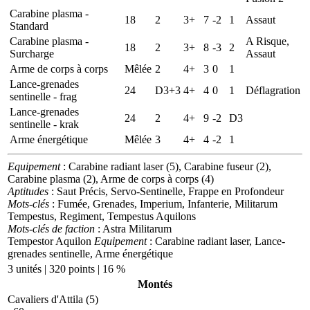
Carabine plasma -
18
2
3+
7
-2
1
Assaut
Standard
Carabine plasma -
A Risque,
18
2
3+
8
-3
2
Surcharge
Assaut
Arme de corps à corps
Mêlée
2
4+
3
0
1
Lance-grenades
24
D3+3
4+
4
0
1
Déflagration
sentinelle - frag
Lance-grenades
24
2
4+
9
-2
D3
sentinelle - krak
Arme énergétique
Mêlée
3
4+
4
-2
1
Equipement
: Carabine radiant laser (5), Carabine fuseur (2),
Carabine plasma (2), Arme de corps à corps (4)
Aptitudes
: Saut Précis, Servo-Sentinelle, Frappe en Profondeur
Mots-clés
: Fumée, Grenades, Imperium, Infanterie, Militarum
Tempestus, Regiment, Tempestus Aquilons
Mots-clés de faction
: Astra Militarum
Tempestor Aquilon
Equipement
: Carabine radiant laser, Lance-
grenades sentinelle, Arme énergétique
3 unités | 320 points | 16 %
Montés
Cavaliers d'Attila (5)