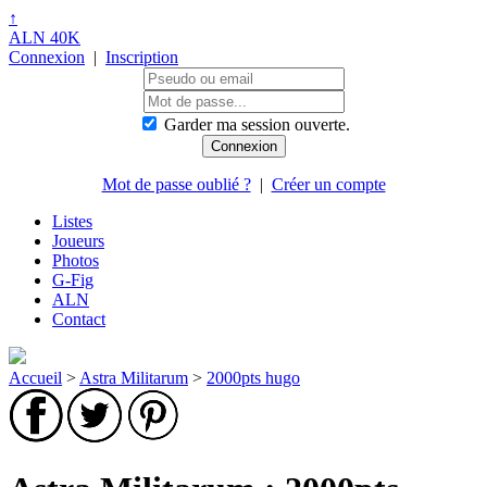
↑
ALN 40K
Connexion
|
Inscription
Garder ma session ouverte.
Mot de passe oublié ?
|
Créer un compte
Listes
Joueurs
Photos
G-Fig
ALN
Contact
Accueil
>
Astra Militarum
>
2000pts hugo