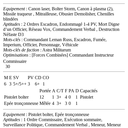
Equipement
: Canon laser, Bolter Storm, Canon à plasma (2),
Missile traqueur , Mitrailleuse, Obusier Demolisher, Chenilles
blindées
Aptitudes
: 2 Ordres Escadron, Endommagé 1-4 PV, Mort Digne
d’un Officier, Réseau Vox, Commandement Verbal , Destruction
Néfaste D3
Mots-clés
: Commandant Leman Russ, Escadron, Fumée,
Imperium, Officier, Personnage, Véhicule
Mots-clés de faction
: Astra Militarum
Optimisations
: [Forces Combinées] Commandant Instructeur
Commissaire
30
M
E
SV
PV
CD
CO
6
3
5+/5++
3
6+
1
Portée
A
C/T
F
PA
D
Capacités
Pistolet bolter
12
1
3+
4
0
1
Pistolet
Epée tronçonneuse
Mêlée
4
3+
3
0
1
Equipement
: Pistolet bolter, Epée tronçonneuse
Aptitudes
: 1 Ordre Commissaire, Exécution sommaire,
Surveillance Politique, Commandement Verbal , Meneur, Meneur