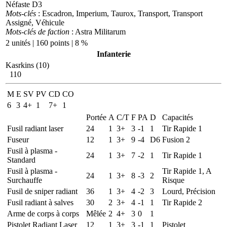
Néfaste D3
Mots-clés
: Escadron, Imperium, Taurox, Transport, Transport
Assigné, Véhicule
Mots-clés de faction
: Astra Militarum
2 unités | 160 points | 8 %
Infanterie
Kasrkins (10)
110
M
E
SV
PV
CD
CO
6
3
4+
1
7+
1
Portée
A
C/T
F
PA
D
Capacités
Fusil radiant laser
24
1
3+
3
-1
1
Tir Rapide 1
Fuseur
12
1
3+
9
-4
D6
Fusion 2
Fusil à plasma -
24
1
3+
7
-2
1
Tir Rapide 1
Standard
Fusil à plasma -
Tir Rapide 1, A
24
1
3+
8
-3
2
Surchauffe
Risque
Fusil de sniper radiant
36
1
3+
4
-2
3
Lourd, Précision
Fusil radiant à salves
30
2
3+
4
-1
1
Tir Rapide 2
Arme de corps à corps
Mêlée
2
4+
3
0
1
Pistolet Radiant Laser
12
1
3+
3
-1
1
Pistolet