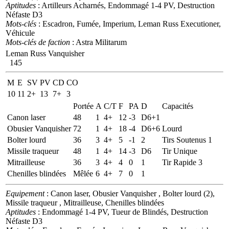
Aptitudes
: Artilleurs Acharnés, Endommagé 1-4 PV, Destruction
Néfaste D3
Mots-clés
: Escadron, Fumée, Imperium, Leman Russ Executioner,
Véhicule
Mots-clés de faction
: Astra Militarum
Leman Russ Vanquisher
145
M
E
SV
PV
CD
CO
10
11
2+
13
7+
3
Portée
A
C/T
F
PA
D
Capacités
Canon laser
48
1
4+
12
-3
D6+1
Obusier Vanquisher
72
1
4+
18
-4
D6+6
Lourd
Bolter lourd
36
3
4+
5
-1
2
Tirs Soutenus 1
Missile traqueur
48
1
4+
14
-3
D6
Tir Unique
Mitrailleuse
36
3
4+
4
0
1
Tir Rapide 3
Chenilles blindées
Mêlée
6
4+
7
0
1
Equipement
: Canon laser, Obusier Vanquisher , Bolter lourd (2),
Missile traqueur , Mitrailleuse, Chenilles blindées
Aptitudes
: Endommagé 1-4 PV, Tueur de Blindés, Destruction
Néfaste D3