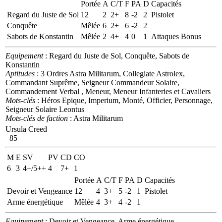
Portée
A
C/T
F
PA
D
Capacités
Regard du Juste de Sol
12
2
2+
8
-2
2
Pistolet
Conquête
Mêlée
6
2+
6
-2
2
Sabots de Konstantin
Mêlée
2
4+
4
0
1
Attaques Bonus
Equipement
: Regard du Juste de Sol, Conquête, Sabots de
Konstantin
Aptitudes
: 3 Ordres Astra Militarum, Collegiate Astrolex,
Commandant Suprême, Seigneur Commandeur Solaire,
Commandement Verbal , Meneur, Meneur Infanteries et Cavaliers
Mots-clés
: Héros Epique, Imperium, Monté, Officier, Personnage,
Seigneur Solaire Leontus
Mots-clés de faction
: Astra Militarum
Ursula Creed
85
M
E
SV
PV
CD
CO
6
3
4+/5++
4
7+
1
Portée
A
C/T
F
PA
D
Capacités
Devoir et Vengeance
12
4
3+
5
-2
1
Pistolet
Arme énergétique
Mêlée
4
3+
4
-2
1
Equipement
: Devoir et Vengeance, Arme énergétique