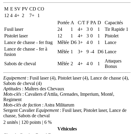
M
E
SV
PV
CD
CO
12
4
4+
2
7+
1
Portée
A
C/T
F
PA
D
Capacités
Fusil laser
24
1
4+
3
0
1
Tir Rapide 1
Pistolet laser
12
1
4+
3
0
1
Pistolet
Lance de chasse - fer frag
Mêlée
D6
3+
4
0
1
Lance
Lance de chasse - fer à
Mêlée
1
3+
9
-4
D6
Lance
fusion
Attaques
Sabots de cheval
Mêlée
2
4+
4
0
1
Bonus
Equipement
: Fusil laser (4), Pistolet laser (4), Lance de chasse (4),
Sabots de cheval (4)
Aptitudes
: Maîtres des Chevaux
Mots-clés
: Cavaliers d'Attila, Grenades, Imperium, Monté,
Regiment
Mots-clés de faction
: Astra Militarum
Sergent Cavalier
Equipement
: Fusil laser, Pistolet laser, Lance de
chasse, Sabots de cheval
2 unités | 120 points | 6 %
Véhicules