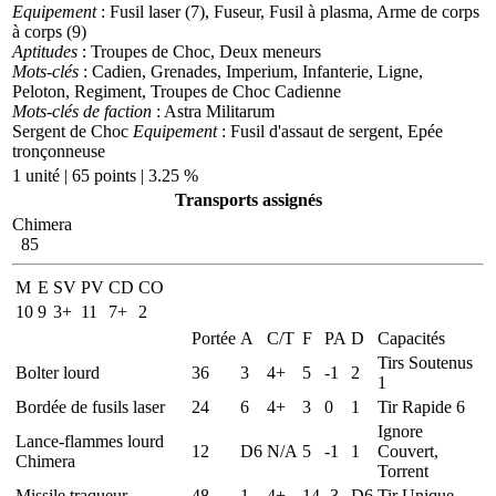
Equipement
: Fusil laser (7), Fuseur, Fusil à plasma, Arme de corps
à corps (9)
Aptitudes
: Troupes de Choc, Deux meneurs
Mots-clés
: Cadien, Grenades, Imperium, Infanterie, Ligne,
Peloton, Regiment, Troupes de Choc Cadienne
Mots-clés de faction
: Astra Militarum
Sergent de Choc
Equipement
: Fusil d'assaut de sergent, Epée
tronçonneuse
1 unité | 65 points | 3.25 %
Transports assignés
Chimera
85
M
E
SV
PV
CD
CO
10
9
3+
11
7+
2
Portée
A
C/T
F
PA
D
Capacités
Tirs Soutenus
Bolter lourd
36
3
4+
5
-1
2
1
Bordée de fusils laser
24
6
4+
3
0
1
Tir Rapide 6
Ignore
Lance-flammes lourd
12
D6
N/A
5
-1
1
Couvert,
Chimera
Torrent
Missile traqueur
48
1
4+
14
-3
D6
Tir Unique