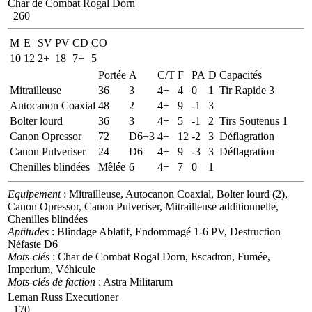
Char de Combat Rogal Dorn
260
M
E
SV
PV
CD
CO
10
12
2+
18
7+
5
Portée
A
C/T
F
PA
D
Capacités
Mitrailleuse
36
3
4+
4
0
1
Tir Rapide 3
Autocanon Coaxial
48
2
4+
9
-1
3
Bolter lourd
36
3
4+
5
-1
2
Tirs Soutenus 1
Canon Opressor
72
D6+3
4+
12
-2
3
Déflagration
Canon Pulveriser
24
D6
4+
9
-3
3
Déflagration
Chenilles blindées
Mêlée
6
4+
7
0
1
Equipement
: Mitrailleuse, Autocanon Coaxial, Bolter lourd (2),
Canon Opressor, Canon Pulveriser, Mitrailleuse additionnelle,
Chenilles blindées
Aptitudes
: Blindage Ablatif, Endommagé 1-6 PV, Destruction
Néfaste D6
Mots-clés
: Char de Combat Rogal Dorn, Escadron, Fumée,
Imperium, Véhicule
Mots-clés de faction
: Astra Militarum
Leman Russ Executioner
170