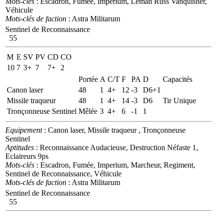
Mots-clés
: Escadron, Fumée, Imperium, Leman Russ Vanquisher,
Véhicule
Mots-clés de faction
: Astra Militarum
Sentinel de Reconnaissance
55
M
E
SV
PV
CD
CO
10
7
3+
7
7+
2
Portée
A
C/T
F
PA
D
Capacités
Canon laser
48
1
4+
12
-3
D6+1
Missile traqueur
48
1
4+
14
-3
D6
Tir Unique
Tronçonneuse Sentinel
Mêlée
3
4+
6
-1
1
Equipement
: Canon laser, Missile traqueur , Tronçonneuse
Sentinel
Aptitudes
: Reconnaissance Audacieuse, Destruction Néfaste 1,
Eclaireurs 9ps
Mots-clés
: Escadron, Fumée, Imperium, Marcheur, Regiment,
Sentinel de Reconnaissance, Véhicule
Mots-clés de faction
: Astra Militarum
Sentinel de Reconnaissance
55