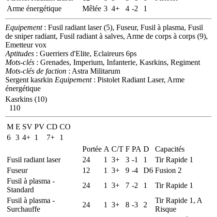
Arme énergétique
Mêlée
3
4+
4
-2
1
Equipement
: Fusil radiant laser (5), Fuseur, Fusil à plasma, Fusil
de sniper radiant, Fusil radiant à salves, Arme de corps à corps (9),
Emetteur vox
Aptitudes
: Guerriers d'Elite, Eclaireurs 6ps
Mots-clés
: Grenades, Imperium, Infanterie, Kasrkins, Regiment
Mots-clés de faction
: Astra Militarum
Sergent kasrkin
Equipement
: Pistolet Radiant Laser, Arme
énergétique
Kasrkins (10)
110
M
E
SV
PV
CD
CO
6
3
4+
1
7+
1
Portée
A
C/T
F
PA
D
Capacités
Fusil radiant laser
24
1
3+
3
-1
1
Tir Rapide 1
Fuseur
12
1
3+
9
-4
D6
Fusion 2
Fusil à plasma -
24
1
3+
7
-2
1
Tir Rapide 1
Standard
Fusil à plasma -
Tir Rapide 1, A
24
1
3+
8
-3
2
Surchauffe
Risque