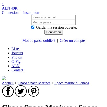
↑
ALN 40K
Connexion
|
Inscription
Garder ma session ouverte.
Mot de passe oublié ?
|
Créer un compte
Listes
Joueurs
Photos
G-Fig
ALN
Contact
Accueil
>
Chaos Space Marines
>
Space marine du chaos