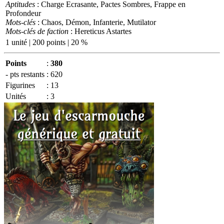
Aptitudes
: Charge Ecrasante, Pactes Sombres, Frappe en
Profondeur
Mots-clés
: Chaos, Démon, Infanterie, Mutilator
Mots-clés de faction
: Hereticus Astartes
1 unité | 200 points | 20 %
Points
:
380
- pts restants
:
620
Figurines
:
13
Unités
:
3