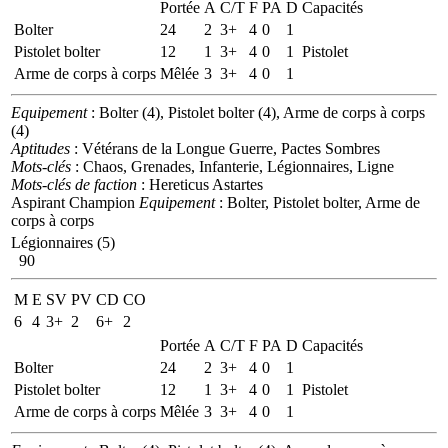
Portée
A
C/T
F
PA
D
Capacités
Bolter
24
2
3+
4
0
1
Pistolet bolter
12
1
3+
4
0
1
Pistolet
Arme de corps à corps
Mêlée
3
3+
4
0
1
Equipement
: Bolter (4), Pistolet bolter (4), Arme de corps à corps
(4)
Aptitudes
: Vétérans de la Longue Guerre, Pactes Sombres
Mots-clés
: Chaos, Grenades, Infanterie, Légionnaires, Ligne
Mots-clés de faction
: Hereticus Astartes
Aspirant Champion
Equipement
: Bolter, Pistolet bolter, Arme de
corps à corps
Légionnaires (5)
90
M
E
SV
PV
CD
CO
6
4
3+
2
6+
2
Portée
A
C/T
F
PA
D
Capacités
Bolter
24
2
3+
4
0
1
Pistolet bolter
12
1
3+
4
0
1
Pistolet
Arme de corps à corps
Mêlée
3
3+
4
0
1