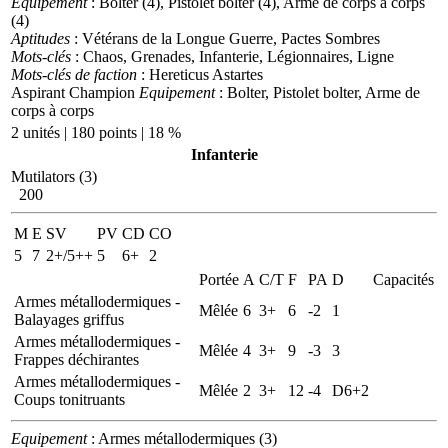
Equipement
: Bolter (4), Pistolet bolter (4), Arme de corps à corps
(4)
Aptitudes
: Vétérans de la Longue Guerre, Pactes Sombres
Mots-clés
: Chaos, Grenades, Infanterie, Légionnaires, Ligne
Mots-clés de faction
: Hereticus Astartes
Aspirant Champion
Equipement
: Bolter, Pistolet bolter, Arme de
corps à corps
2 unités | 180 points | 18 %
Infanterie
Mutilators (3)
200
M
E
SV
PV
CD
CO
5
7
2+/5++
5
6+
2
Portée
A
C/T
F
PA
D
Capacités
Armes métallodermiques -
Mêlée
6
3+
6
-2
1
Balayages griffus
Armes métallodermiques -
Mêlée
4
3+
9
-3
3
Frappes déchirantes
Armes métallodermiques -
Mêlée
2
3+
12
-4
D6+2
Coups tonitruants
Equipement
: Armes métallodermiques (3)