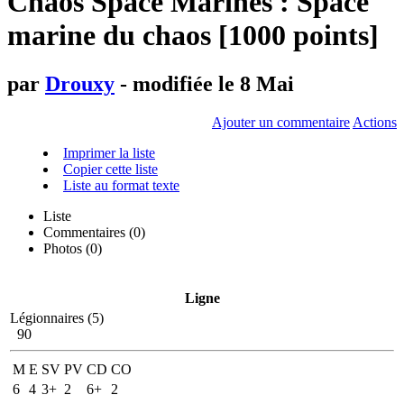
Chaos Space Marines : Space
marine du chaos [1000 points]
par
Drouxy
- modifiée le 8 Mai
Ajouter un commentaire
Actions
Imprimer la liste
Copier cette liste
Liste au format texte
Liste
Commentaires (
0
)
Photos (0)
Ligne
Légionnaires (5)
90
M
E
SV
PV
CD
CO
6
4
3+
2
6+
2