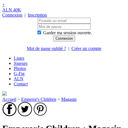
↑
ALN 40K
Connexion
|
Inscription
Garder ma session ouverte.
Mot de passe oublié ?
|
Créer un compte
Listes
Joueurs
Photos
G-Fig
ALN
Contact
Accueil
>
Emperor's Children
>
Magasin