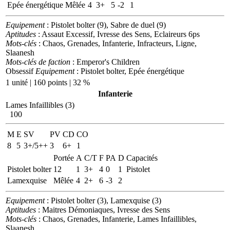
Epée énergétique
Mêlée
4
3+
5
-2
1
Equipement
: Pistolet bolter (9), Sabre de duel (9)
Aptitudes
: Assaut Excessif, Ivresse des Sens, Eclaireurs 6ps
Mots-clés
: Chaos, Grenades, Infanterie, Infracteurs, Ligne,
Slaanesh
Mots-clés de faction
: Emperor's Children
Obsessif
Equipement
: Pistolet bolter, Epée énergétique
1 unité | 160 points | 32 %
Infanterie
Lames Infaillibles (3)
100
M
E
SV
PV
CD
CO
8
5
3+/5++
3
6+
1
Portée
A
C/T
F
PA
D
Capacités
Pistolet bolter
12
1
3+
4
0
1
Pistolet
Lamexquise
Mêlée
4
2+
6
-3
2
Equipement
: Pistolet bolter (3), Lamexquise (3)
Aptitudes
: Maitres Démoniaques, Ivresse des Sens
Mots-clés
: Chaos, Grenades, Infanterie, Lames Infaillibles,
Slaanesh