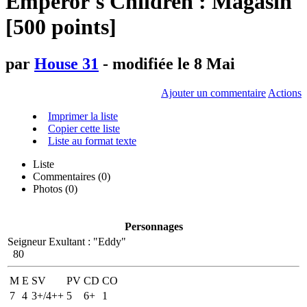
Emperor's Children : Magasin
[500 points]
par
House 31
- modifiée le 8 Mai
Ajouter un commentaire
Actions
Imprimer la liste
Copier cette liste
Liste au format texte
Liste
Commentaires (
0
)
Photos (0)
Personnages
Seigneur Exultant
:
"Eddy"
80
M
E
SV
PV
CD
CO
7
4
3+/4++
5
6+
1