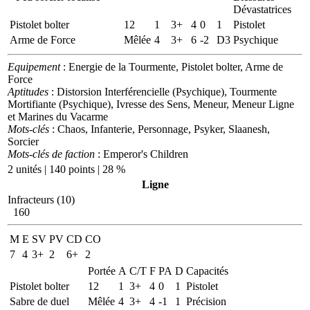
Dévastatrices
Pistolet bolter
12
1
3+
4
0
1
Pistolet
Arme de Force
Mêlée
4
3+
6
-2
D3
Psychique
Equipement
: Energie de la Tourmente, Pistolet bolter, Arme de
Force
Aptitudes
: Distorsion Interférencielle (Psychique), Tourmente
Mortifiante (Psychique), Ivresse des Sens, Meneur, Meneur Ligne
et Marines du Vacarme
Mots-clés
: Chaos, Infanterie, Personnage, Psyker, Slaanesh,
Sorcier
Mots-clés de faction
: Emperor's Children
2 unités | 140 points | 28 %
Ligne
Infracteurs (10)
160
M
E
SV
PV
CD
CO
7
4
3+
2
6+
2
Portée
A
C/T
F
PA
D
Capacités
Pistolet bolter
12
1
3+
4
0
1
Pistolet
Sabre de duel
Mêlée
4
3+
4
-1
1
Précision