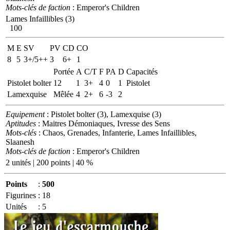
Mots-clés de faction
: Emperor's Children
Lames Infaillibles (3)
100
M
E
SV
PV
CD
CO
8
5
3+/5++
3
6+
1
Portée
A
C/T
F
PA
D
Capacités
Pistolet bolter
12
1
3+
4
0
1
Pistolet
Lamexquise
Mêlée
4
2+
6
-3
2
Equipement
: Pistolet bolter (3), Lamexquise (3)
Aptitudes
: Maitres Démoniaques, Ivresse des Sens
Mots-clés
: Chaos, Grenades, Infanterie, Lames Infaillibles,
Slaanesh
Mots-clés de faction
: Emperor's Children
2 unités | 200 points | 40 %
Points
:
500
Figurines
:
18
Unités
:
5