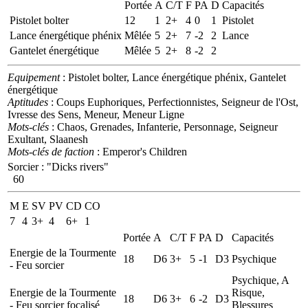
Portée
A
C/T
F
PA
D
Capacités
Pistolet bolter
12
1
2+
4
0
1
Pistolet
Lance énergétique phénix
Mêlée
5
2+
7
-2
2
Lance
Gantelet énergétique
Mêlée
5
2+
8
-2
2
Equipement
: Pistolet bolter, Lance énergétique phénix, Gantelet
énergétique
Aptitudes
: Coups Euphoriques, Perfectionnistes, Seigneur de l'Ost,
Ivresse des Sens, Meneur, Meneur Ligne
Mots-clés
: Chaos, Grenades, Infanterie, Personnage, Seigneur
Exultant, Slaanesh
Mots-clés de faction
: Emperor's Children
Sorcier
:
"Dicks rivers"
60
M
E
SV
PV
CD
CO
7
4
3+
4
6+
1
Portée
A
C/T
F
PA
D
Capacités
Energie de la Tourmente
18
D6
3+
5
-1
D3
Psychique
- Feu sorcier
Psychique, A
Energie de la Tourmente
Risque,
18
D6
3+
6
-2
D3
- Feu sorcier focalisé
Blessures