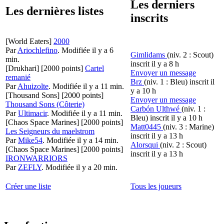
Les derniers
Les dernières listes
inscrits
[World Eaters]
2000
Par
Ariochlefino
.
Modifiée il y a 6
Gimlidams
(niv. 2 : Scout)
min.
inscrit il y a 8 h
[Drukhari]
[2000 points]
Cartel
Envoyer un message
remanié
Brz
(niv. 1 : Bleu)
inscrit il
Par
Ahuizolte
.
Modifiée il y a 11 min.
y a 10 h
[Thousand Sons]
[2000 points]
Envoyer un message
Thousand Sons (Côterie)
Carbón Ulthwé
(niv. 1 :
Par
Ultimacir
.
Modifiée il y a 11 min.
Bleu)
inscrit il y a 10 h
[Chaos Space Marines]
[2000 points]
Matt0445
(niv. 3 : Marine)
Les Seigneurs du maelstrom
inscrit il y a 13 h
Par
Mike54
.
Modifiée il y a 14 min.
Alorsqui
(niv. 2 : Scout)
[Chaos Space Marines]
[2000 points]
inscrit il y a 13 h
IRONWARRIORS
Par
ZEFLY
.
Modifiée il y a 20 min.
Créer une liste
Tous les joueurs