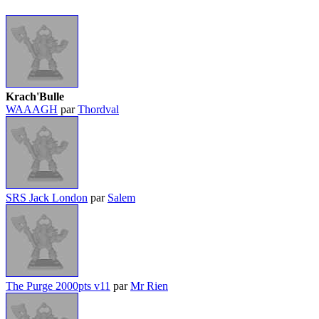
Krach'Bulle
WAAAGH
par
Thordval
SRS Jack London
par
Salem
The Purge 2000pts v11
par
Mr Rien