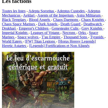
Les factions
Toutes les listes
-
Adepta Sororitas
-
Adeptus Custodes
-
Adeptus
Mechanicus
-
Aeldari
-
Agents of the Imperium
-
Astra Militarum
-
Black Templars
-
Blood Angels
-
Chaos Daemons
-
Chaos Knights
-
Chaos Space Marines
-
Dark Angels
-
Death Guard
-
Deathwatch
-
Drukhari
-
Emperor's Children
-
Genestealer Cults
-
Grey Knights
-
Imperial Knights
-
Leagues of Votann
-
Necrons
-
Orks
-
Space
Marines
-
Space wolves
-
T'au Empire
-
Thousand Sons
-
Tyranids
-
World Eaters
-
[FW] Titan Legions
-
[Horus Heresy Legends]
Heretic Astartes
-
[Legends] Fortifications et Non Alignés