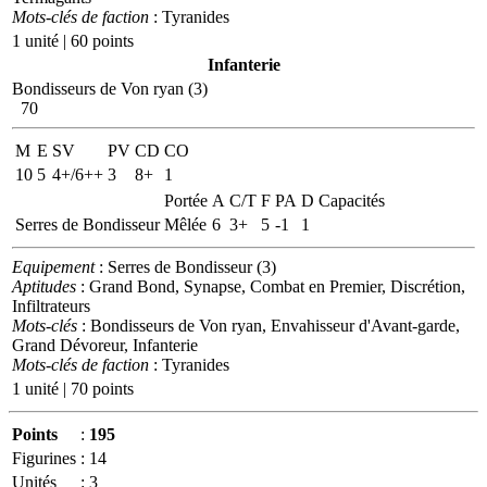
Mots-clés de faction
: Tyranides
1 unité | 60 points
Infanterie
Bondisseurs de Von ryan (3)
70
M
E
SV
PV
CD
CO
10
5
4+/6++
3
8+
1
Portée
A
C/T
F
PA
D
Capacités
Serres de Bondisseur
Mêlée
6
3+
5
-1
1
Equipement
: Serres de Bondisseur (3)
Aptitudes
: Grand Bond, Synapse, Combat en Premier, Discrétion,
Infiltrateurs
Mots-clés
: Bondisseurs de Von ryan, Envahisseur d'Avant-garde,
Grand Dévoreur, Infanterie
Mots-clés de faction
: Tyranides
1 unité | 70 points
Points
:
195
Figurines
:
14
Unités
:
3