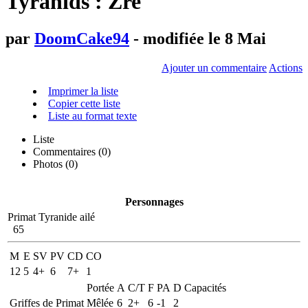
Tyranids : Zre
par
DoomCake94
- modifiée le 8 Mai
Ajouter un commentaire
Actions
Imprimer la liste
Copier cette liste
Liste au format texte
Liste
Commentaires (
0
)
Photos (0)
Personnages
Primat Tyranide ailé
65
M
E
SV
PV
CD
CO
12
5
4+
6
7+
1
Portée
A
C/T
F
PA
D
Capacités
Griffes de Primat
Mêlée
6
2+
6
-1
2