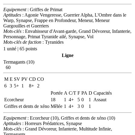
Equipement
: Griffes de Primat
Aptitudes
: Agonie Vengeresse, Guerrier Alpha, L'Ombre dans le
Warp, Synapse, Frappe en Profondeur, Meneur, Meneur
Gargouilles et Guerriers
Mots-clés
: Envahisseur d'Avant-garde, Grand Dévoreur, Infanterie,
Personnage, Primat Tyranide ailé, Synapse, Vol
Mots-clés de faction
: Tyranides
1 unité | 65 points
Ligne
Termagants (10)
60
M
E
SV
PV
CD
CO
6
3
5+
1
8+
2
Portée
A
C/T
F
PA
D
Capacités
Ecorcheur
18
1
4+
5
0
1
Assaut
Griffes et dents de xéno
Mêlée
1
4+
3
0
1
Equipement
: Ecorcheur (10), Griffes et dents de xéno (10)
Aptitudes
: Horreurs Prédatrices, Synapse
Mots-clés
: Grand Dévoreur, Infanterie, Multitude Infinie,
Termagants