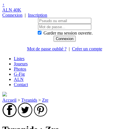
↑
ALN 40K
Connexion
|
Inscription
Garder ma session ouverte.
Mot de passe oublié ?
|
Créer un compte
Listes
Joueurs
Photos
G-Fig
ALN
Contact
Accueil
>
Tyranids
>
Zre