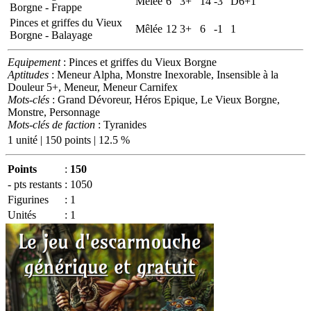
Mêlée
6
3+
14
-3
D6+1
Borgne - Frappe
Pinces et griffes du Vieux
Mêlée
12
3+
6
-1
1
Borgne - Balayage
Equipement
: Pinces et griffes du Vieux Borgne
Aptitudes
: Meneur Alpha, Monstre Inexorable, Insensible à la
Douleur 5+, Meneur, Meneur Carnifex
Mots-clés
: Grand Dévoreur, Héros Epique, Le Vieux Borgne,
Monstre, Personnage
Mots-clés de faction
: Tyranides
1 unité | 150 points | 12.5 %
Points
:
150
- pts restants
:
1050
Figurines
:
1
Unités
:
1