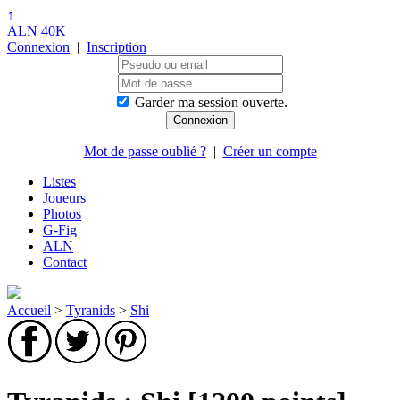
↑
ALN 40K
Connexion
|
Inscription
Garder ma session ouverte.
Mot de passe oublié ?
|
Créer un compte
Listes
Joueurs
Photos
G-Fig
ALN
Contact
Accueil
>
Tyranids
>
Shi