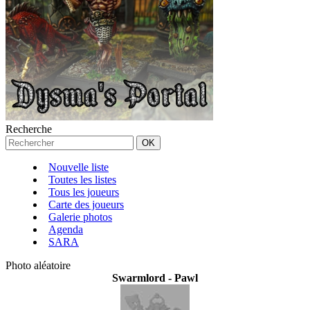
Recherche
Nouvelle liste
Toutes les listes
Tous les joueurs
Carte des joueurs
Galerie photos
Agenda
SARA
Photo aléatoire
Swarmlord - Pawl