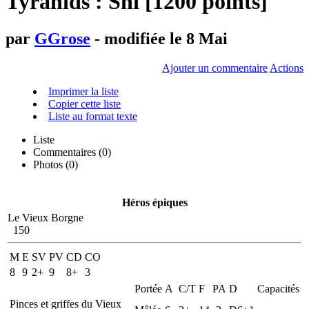
Tyranids : Shi [1200 points]
par
GGrose
- modifiée le 8 Mai
Ajouter un commentaire
Actions
Imprimer la liste
Copier cette liste
Liste au format texte
Liste
Commentaires (
0
)
Photos (0)
Héros épiques
Le Vieux Borgne
150
M
E
SV
PV
CD
CO
8
9
2+
9
8+
3
Portée
A
C/T
F
PA
D
Capacités
Pinces et griffes du Vieux