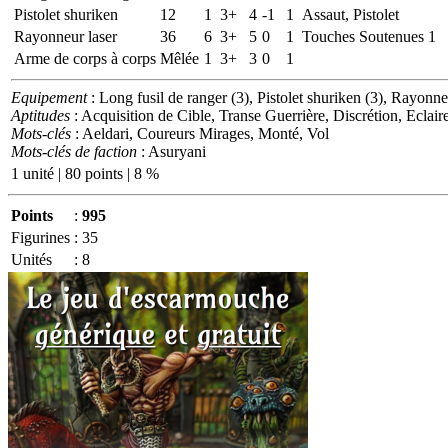
Pistolet shuriken
12
1
3+
4
-1
1
Assaut, Pistolet
Rayonneur laser
36
6
3+
5
0
1
Touches Soutenues 1
Arme de corps à corps
Mêlée
1
3+
3
0
1
Equipement
: Long fusil de ranger (3), Pistolet shuriken (3), Rayonne
Aptitudes
: Acquisition de Cible, Transe Guerrière, Discrétion, Eclair
Mots-clés
: Aeldari, Coureurs Mirages, Monté, Vol
Mots-clés de faction
: Asuryani
1 unité | 80 points | 8 %
Points
:
995
Figurines
:
35
Unités
:
8