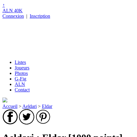
↑
ALN 40K
Connexion
|
Inscription
Listes
Joueurs
Photos
G-Fig
ALN
Contact
Accueil
>
Aeldari
>
Eldar