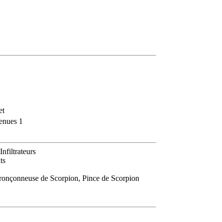
et
enues 1
nfiltrateurs
ts
 tronçonneuse de Scorpion, Pince de Scorpion