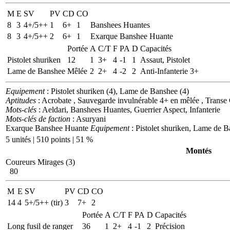
M
E
SV
PV
CD
CO
8
3
4+/5++
1
6+
1
Banshees Huantes
8
3
4+/5++
2
6+
1
Exarque Banshee Huante
Portée
A
C/T
F
PA
D
Capacités
Pistolet shuriken
12
1
3+
4
-1
1
Assaut, Pistolet
Lame de Banshee
Mêlée
2
2+
4
-2
2
Anti-Infanterie 3+
Equipement
: Pistolet shuriken (4), Lame de Banshee (4)
Aptitudes
: Acrobate , Sauvegarde invulnérable 4+ en mêlée , Transe
Mots-clés
: Aeldari, Banshees Huantes, Guerrier Aspect, Infanterie
Mots-clés de faction
: Asuryani
Exarque Banshee Huante
Equipement
: Pistolet shuriken, Lame de 
5 unités | 510 points | 51 %
Montés
Coureurs Mirages (3)
80
M
E
SV
PV
CD
CO
14
4
5+/5++ (tir)
3
7+
2
Portée
A
C/T
F
PA
D
Capacités
Long fusil de ranger
36
1
2+
4
-1
2
Précision