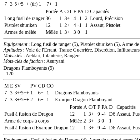
7
3
5+/5++ (tir)
1
7+
1
Portée
A
C/T
F
PA
D
Capacités
Long fusil de ranger
36
1
3+
4
-1
2
Lourd, Précision
Pistolet shuriken
12
1
2+
4
-1
1
Assaut, Pistolet
Armes de mêlée
Mêlée
1
3+
3
0
1
Equipement
: Long fusil de ranger (5), Pistolet shuriken (5), Arme de
Aptitudes
: Voie de l'Errant, Transe Guerrière, Discrétion, Infiltrateurs
Mots-clés
: Aeldari, Infanterie, Rangers
Mots-clés de faction
: Asuryani
Dragons Flamboyants (5)
120
M
E
SV
PV
CD
CO
7
3
3+/5++
1
6+
1
Dragons Flamboyants
7
3
3+/5++
2
6+
1
Exarque Dragon Flamboyant
Portée
A
C/T
F
PA
D
Capacités
Fusil à fusion de Dragon
12
1
3+
9
-4
D6
Assaut, Fus
Arme de corps à corps
Mêlée
2
3+
3
0
1
Fusil à fusion d'Exarque Dragon
12
1
3+
9
-4
D6
Assaut, Fus
Equipement
: Fusil à fusion de Dragon (4), Arme de corps à corps (4)