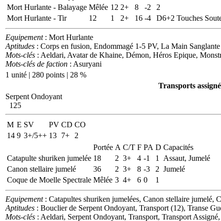
Mort Hurlante - Balayage
Mêlée
12
2+
8
-2
2
Mort Hurlante - Tir
12
1
2+
16
-4
D6+2
Touches Sout
Equipement
: Mort Hurlante
Aptitudes
: Corps en fusion, Endommagé 1-5 PV, La Main Sanglante (
Mots-clés
: Aeldari, Avatar de Khaine, Démon, Héros Epique, Monst
Mots-clés de faction
: Asuryani
1 unité | 280 points | 28 %
Transports assigné
Serpent Ondoyant
125
M
E
SV
PV
CD
CO
14
9
3+/5++
13
7+
2
Portée
A
C/T
F
PA
D
Capacités
Catapulte shuriken jumelée
18
2
3+
4
-1
1
Assaut, Jumelé
Canon stellaire jumelé
36
2
3+
8
-3
2
Jumelé
Coque de Moelle Spectrale
Mêlée
3
4+
6
0
1
Equipement
: Catapultes shuriken jumelées, Canon stellaire jumelé, 
Aptitudes
: Bouclier de Serpent Ondoyant, Transport (12), Transe Gue
Mots-clés
: Aeldari, Serpent Ondoyant, Transport, Transport Assigné,