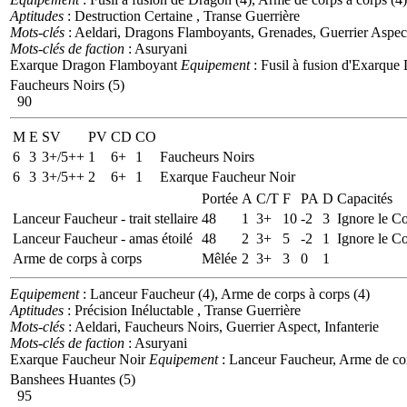
Aptitudes
: Destruction Certaine , Transe Guerrière
Mots-clés
: Aeldari, Dragons Flamboyants, Grenades, Guerrier Aspect
Mots-clés de faction
: Asuryani
Exarque Dragon Flamboyant
Equipement
: Fusil à fusion d'Exarque
Faucheurs Noirs (5)
90
M
E
SV
PV
CD
CO
6
3
3+/5++
1
6+
1
Faucheurs Noirs
6
3
3+/5++
2
6+
1
Exarque Faucheur Noir
Portée
A
C/T
F
PA
D
Capacités
Lanceur Faucheur - trait stellaire
48
1
3+
10
-2
3
Ignore le C
Lanceur Faucheur - amas étoilé
48
2
3+
5
-2
1
Ignore le C
Arme de corps à corps
Mêlée
2
3+
3
0
1
Equipement
: Lanceur Faucheur (4), Arme de corps à corps (4)
Aptitudes
: Précision Inéluctable , Transe Guerrière
Mots-clés
: Aeldari, Faucheurs Noirs, Guerrier Aspect, Infanterie
Mots-clés de faction
: Asuryani
Exarque Faucheur Noir
Equipement
: Lanceur Faucheur, Arme de cor
Banshees Huantes (5)
95