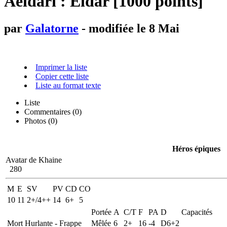
Aeldari : Eldar [1000 points]
par
Galatorne
- modifiée le 8 Mai
Imprimer la liste
Copier cette liste
Liste au format texte
Liste
Commentaires (
0
)
Photos (0)
Héros épiques
Avatar de Khaine
280
M
E
SV
PV
CD
CO
10
11
2+/4++
14
6+
5
Portée
A
C/T
F
PA
D
Capacités
Mort Hurlante - Frappe
Mêlée
6
2+
16
-4
D6+2