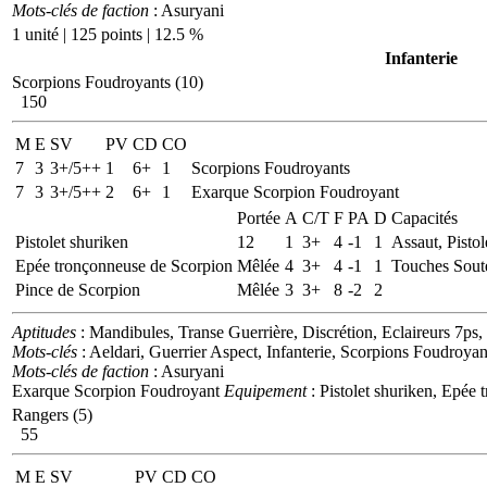
Mots-clés de faction
: Asuryani
1 unité | 125 points | 12.5 %
Infanterie
Scorpions Foudroyants (10)
150
M
E
SV
PV
CD
CO
7
3
3+/5++
1
6+
1
Scorpions Foudroyants
7
3
3+/5++
2
6+
1
Exarque Scorpion Foudroyant
Portée
A
C/T
F
PA
D
Capacités
Pistolet shuriken
12
1
3+
4
-1
1
Assaut, Pistol
Epée tronçonneuse de Scorpion
Mêlée
4
3+
4
-1
1
Touches Sout
Pince de Scorpion
Mêlée
3
3+
8
-2
2
Aptitudes
: Mandibules, Transe Guerrière, Discrétion, Eclaireurs 7ps, I
Mots-clés
: Aeldari, Guerrier Aspect, Infanterie, Scorpions Foudroyan
Mots-clés de faction
: Asuryani
Exarque Scorpion Foudroyant
Equipement
: Pistolet shuriken, Epée
Rangers (5)
55
M
E
SV
PV
CD
CO