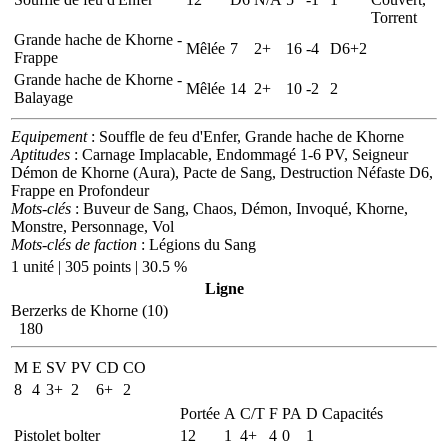
Torrent
Grande hache de Khorne -
Mêlée
7
2+
16
-4
D6+2
Frappe
Grande hache de Khorne -
Mêlée
14
2+
10
-2
2
Balayage
Equipement
: Souffle de feu d'Enfer, Grande hache de Khorne
Aptitudes
: Carnage Implacable, Endommagé 1-6 PV, Seigneur
Démon de Khorne (Aura), Pacte de Sang, Destruction Néfaste D6,
Frappe en Profondeur
Mots-clés
: Buveur de Sang, Chaos, Démon, Invoqué, Khorne,
Monstre, Personnage, Vol
Mots-clés de faction
: Légions du Sang
1 unité | 305 points | 30.5 %
Ligne
Berzerks de Khorne (10)
180
M
E
SV
PV
CD
CO
8
4
3+
2
6+
2
Portée
A
C/T
F
PA
D
Capacités
Pistolet bolter
12
1
4+
4
0
1