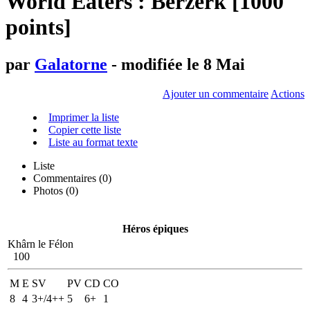
World Eaters : Berzerk [1000
points]
par
Galatorne
- modifiée le 8 Mai
Ajouter un commentaire
Actions
Imprimer la liste
Copier cette liste
Liste au format texte
Liste
Commentaires (
0
)
Photos (0)
Héros épiques
Khârn le Félon
100
M
E
SV
PV
CD
CO
8
4
3+/4++
5
6+
1