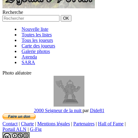
Recherche
Nouvelle liste
Toutes les listes
Tous les joueurs
Carte des joueurs
Galerie photos
Agenda
SARA
Photo aléatoire
2000 Seigneur de la nuit
par
Dide81
Contact
|
Charte
|
Mentions légales
|
Partenaires
|
Hall of Fame
|
Portail ALN
|
G-Fig