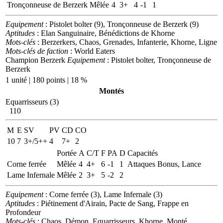
Tronçonneuse de Berzerk
Mêlée
4
3+
4
-1
1
Equipement
: Pistolet bolter (9), Tronçonneuse de Berzerk (9)
Aptitudes
: Elan Sanguinaire, Bénédictions de Khorne
Mots-clés
: Berzerkers, Chaos, Grenades, Infanterie, Khorne, Ligne
Mots-clés de faction
: World Eaters
Champion Berzerk
Equipement
: Pistolet bolter, Tronçonneuse de
Berzerk
1 unité | 180 points | 18 %
Montés
Equarrisseurs (3)
110
M
E
SV
PV
CD
CO
10
7
3+/5++
4
7+
2
Portée
A
C/T
F
PA
D
Capacités
Corne ferrée
Mêlée
4
4+
6
-1
1
Attaques Bonus, Lance
Lame Infernale
Mêlée
2
3+
5
-2
2
Equipement
: Corne ferrée (3), Lame Infernale (3)
Aptitudes
: Piétinement d'Airain, Pacte de Sang, Frappe en
Profondeur
Mots-clés
: Chaos, Démon, Equarrisseurs, Khorne, Monté,