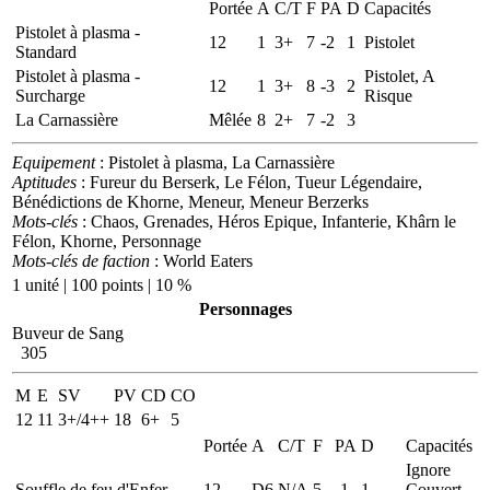
Portée
A
C/T
F
PA
D
Capacités
Pistolet à plasma -
12
1
3+
7
-2
1
Pistolet
Standard
Pistolet à plasma -
Pistolet, A
12
1
3+
8
-3
2
Surcharge
Risque
La Carnassière
Mêlée
8
2+
7
-2
3
Equipement
: Pistolet à plasma, La Carnassière
Aptitudes
: Fureur du Berserk, Le Félon, Tueur Légendaire,
Bénédictions de Khorne, Meneur, Meneur Berzerks
Mots-clés
: Chaos, Grenades, Héros Epique, Infanterie, Khârn le
Félon, Khorne, Personnage
Mots-clés de faction
: World Eaters
1 unité | 100 points | 10 %
Personnages
Buveur de Sang
305
M
E
SV
PV
CD
CO
12
11
3+/4++
18
6+
5
Portée
A
C/T
F
PA
D
Capacités
Ignore
Souffle de feu d'Enfer
12
D6
N/A
5
-1
1
Couvert,