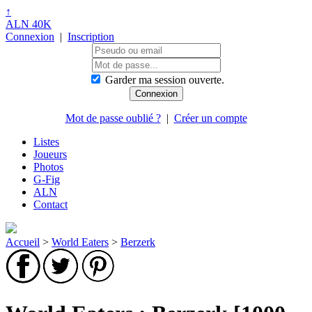
↑
ALN 40K
Connexion
|
Inscription
Garder ma session ouverte.
Mot de passe oublié ?
|
Créer un compte
Listes
Joueurs
Photos
G-Fig
ALN
Contact
Accueil
>
World Eaters
>
Berzerk