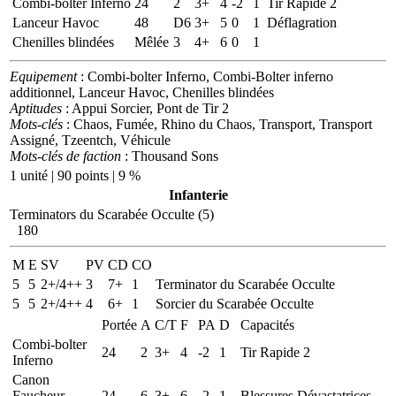
Combi-bolter Inferno
24
2
3+
4
-2
1
Tir Rapide 2
Lanceur Havoc
48
D6
3+
5
0
1
Déflagration
Chenilles blindées
Mêlée
3
4+
6
0
1
Equipement
: Combi-bolter Inferno, Combi-Bolter inferno
additionnel, Lanceur Havoc, Chenilles blindées
Aptitudes
: Appui Sorcier, Pont de Tir 2
Mots-clés
: Chaos, Fumée, Rhino du Chaos, Transport, Transport
Assigné, Tzeentch, Véhicule
Mots-clés de faction
: Thousand Sons
1 unité | 90 points | 9 %
Infanterie
Terminators du Scarabée Occulte (5)
180
M
E
SV
PV
CD
CO
5
5
2+/4++
3
7+
1
Terminator du Scarabée Occulte
5
5
2+/4++
4
6+
1
Sorcier du Scarabée Occulte
Portée
A
C/T
F
PA
D
Capacités
Combi-bolter
24
2
3+
4
-2
1
Tir Rapide 2
Inferno
Canon
Faucheur
24
6
3+
6
-2
1
Blessures Dévastatrices