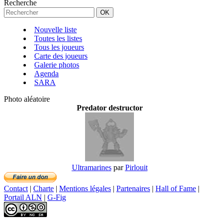
Recherche
Nouvelle liste
Toutes les listes
Tous les joueurs
Carte des joueurs
Galerie photos
Agenda
SARA
Photo aléatoire
Predator destructor
Ultramarines
par
Pirlouit
Contact
|
Charte
|
Mentions légales
|
Partenaires
|
Hall of Fame
|
Portail ALN
|
G-Fig