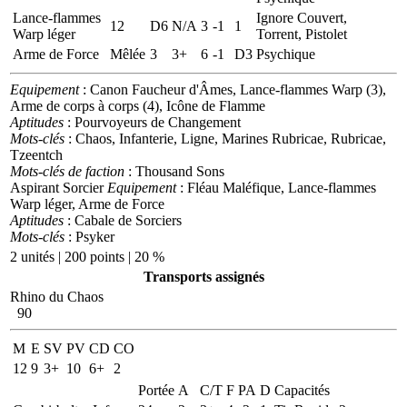
Lance-flammes
Ignore Couvert,
12
D6
N/A
3
-1
1
Warp léger
Torrent, Pistolet
Arme de Force
Mêlée
3
3+
6
-1
D3
Psychique
Equipement
: Canon Faucheur d'Âmes, Lance-flammes Warp (3),
Arme de corps à corps (4), Icône de Flamme
Aptitudes
: Pourvoyeurs de Changement
Mots-clés
: Chaos, Infanterie, Ligne, Marines Rubricae, Rubricae,
Tzeentch
Mots-clés de faction
: Thousand Sons
Aspirant Sorcier
Equipement
: Fléau Maléfique, Lance-flammes
Warp léger, Arme de Force
Aptitudes
: Cabale de Sorciers
Mots-clés
: Psyker
2 unités | 200 points | 20 %
Transports assignés
Rhino du Chaos
90
M
E
SV
PV
CD
CO
12
9
3+
10
6+
2
Portée
A
C/T
F
PA
D
Capacités