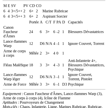
M
E
SV
PV
CD
CO
6
4
3+/5++
2
6+
2
Marine Rubricae
6
4
3+/5++
3
6+
2
Aspirant Sorcier
Portée
A
C/T
F
PA
D
Capacités
Canon
Faucheur
24
6
3+
6
-2
1
Blessures Dévastatrices
d'Âmes
Lance-flammes
12
D6
N/A
4
-1
1
Ignore Couvert, Torrent
Warp
Arme de corps
Mêlée
2
3+
4
0
1
à corps
Anti-Infanterie 4+,
Fléau Maléfique
18
3
3+
4
-3
1
Blessures Dévastatrices,
Psychique
Lance-flammes
Ignore Couvert,
12
D6
N/A
3
-1
1
Warp léger
Torrent, Pistolet
Arme de Force
Mêlée
3
3+
6
-1
D3
Psychique
Equipement
: Canon Faucheur d'Âmes, Lance-flammes Warp (3),
Arme de corps à corps (4), Icône de Flamme
Aptitudes
: Pourvoyeurs de Changement
Mots-clés
: Chaos, Infanterie, Ligne, Marines Rubricae, Rubricae,