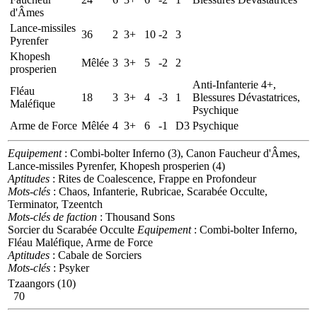
d'Âmes
Lance-missiles
36
2
3+
10
-2
3
Pyrenfer
Khopesh
Mêlée
3
3+
5
-2
2
prosperien
Anti-Infanterie 4+,
Fléau
18
3
3+
4
-3
1
Blessures Dévastatrices,
Maléfique
Psychique
Arme de Force
Mêlée
4
3+
6
-1
D3
Psychique
Equipement
: Combi-bolter Inferno (3), Canon Faucheur d'Âmes,
Lance-missiles Pyrenfer, Khopesh prosperien (4)
Aptitudes
: Rites de Coalescence, Frappe en Profondeur
Mots-clés
: Chaos, Infanterie, Rubricae, Scarabée Occulte,
Terminator, Tzeentch
Mots-clés de faction
: Thousand Sons
Sorcier du Scarabée Occulte
Equipement
: Combi-bolter Inferno,
Fléau Maléfique, Arme de Force
Aptitudes
: Cabale de Sorciers
Mots-clés
: Psyker
Tzaangors (10)
70