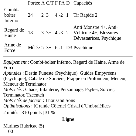
Portée
A
C/T
F
PA
D
Capacités
Combi-
bolter
24
2
3+
4
-2
1
Tir Rapide 2
Inferno
Anti-Monstre 4+, Anti-
Regard de
18
3
3+
4
-3
2
Véhicule 4+, Blessures
Haine
Dévastatrices, Psychique
Arme de
Mêlée
5
3+
6
-1
D3
Psychique
Force
Equipement
: Combi-bolter Inferno, Regard de Haine, Arme de
Force
Aptitudes
: Destin Funeste (Psychique), Guides Empyréens
(Psychique), Cabale de Sorciers, Frappe en Profondeur, Meneur,
Meneur de Terminator
Mots-clés
: Chaos, Infanterie, Personnage, Psyker, Sorcier,
Terminator, Tzeentch
Mots-clés de faction
: Thousand Sons
Optimisations
: [Grande Côterie] Cristal d’Umbraléfices
2 unités | 310 points | 31 %
Ligne
Marines Rubricae (5)
100