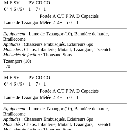
M
E
SV
PV
CD
CO
6"
4
6+/6++
1
7+
1
Portée
A
C/T
F
PA
D
Capacités
Lame de Tzaangor
Mêlée
2
4+
5
0
1
Equipement
: Lame de Tzaangor (10), Bannière de harde,
Braillecorne
Aptitudes
: Chasseurs Embusqués, Eclaireurs 6ps
Mots-clés
: Chaos, Infanterie, Mutant, Tzaangors, Tzeentch
Mots-clés de faction
: Thousand Sons
Tzaangors (10)
70
M
E
SV
PV
CD
CO
6"
4
6+/6++
1
7+
1
Portée
A
C/T
F
PA
D
Capacités
Lame de Tzaangor
Mêlée
2
4+
5
0
1
Equipement
: Lame de Tzaangor (10), Bannière de harde,
Braillecorne
Aptitudes
: Chasseurs Embusqués, Eclaireurs 6ps
Mots-clés
: Chaos, Infanterie, Mutant, Tzaangors, Tzeentch
Mots-clés de faction
: Thousand Sons