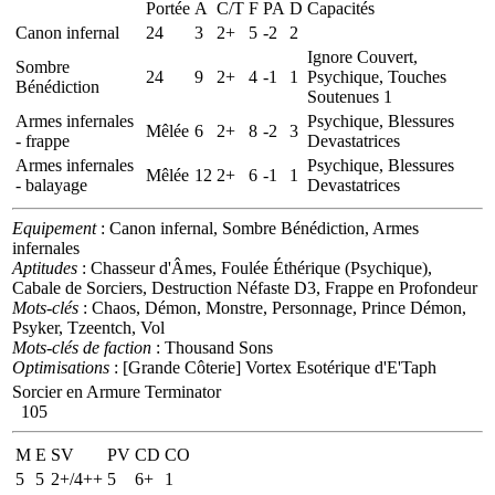
Portée
A
C/T
F
PA
D
Capacités
Canon infernal
24
3
2+
5
-2
2
Ignore Couvert,
Sombre
24
9
2+
4
-1
1
Psychique, Touches
Bénédiction
Soutenues 1
Armes infernales
Psychique, Blessures
Mêlée
6
2+
8
-2
3
- frappe
Devastatrices
Armes infernales
Psychique, Blessures
Mêlée
12
2+
6
-1
1
- balayage
Devastatrices
Equipement
: Canon infernal, Sombre Bénédiction, Armes
infernales
Aptitudes
: Chasseur d'Âmes, Foulée Éthérique (Psychique),
Cabale de Sorciers, Destruction Néfaste D3, Frappe en Profondeur
Mots-clés
: Chaos, Démon, Monstre, Personnage, Prince Démon,
Psyker, Tzeentch, Vol
Mots-clés de faction
: Thousand Sons
Optimisations
: [Grande Côterie] Vortex Esotérique d'E'Taph
Sorcier en Armure Terminator
105
M
E
SV
PV
CD
CO
5
5
2+/4++
5
6+
1