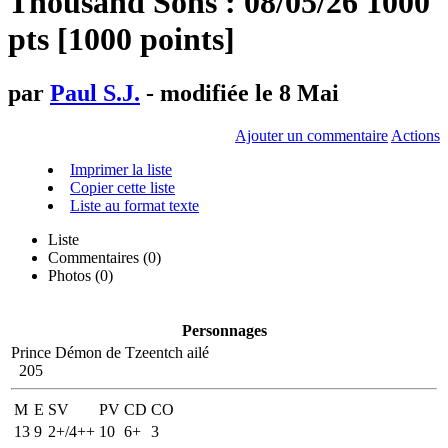
Thousand Sons : 08/05/26 1000
pts [1000 points]
par
Paul S.J.
- modifiée le 8 Mai
Ajouter un commentaire
Actions
Imprimer la liste
Copier cette liste
Liste au format texte
Liste
Commentaires (
0
)
Photos (0)
Personnages
Prince Démon de Tzeentch ailé
205
M
E
SV
PV
CD
CO
13
9
2+/4++
10
6+
3