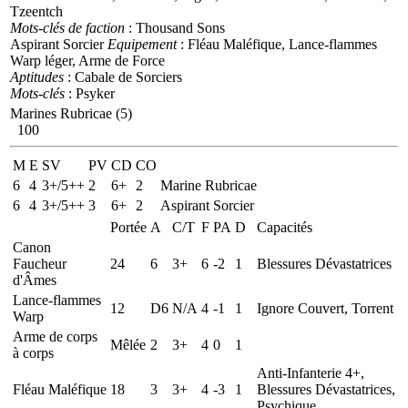
Tzeentch
Mots-clés de faction
: Thousand Sons
Aspirant Sorcier
Equipement
: Fléau Maléfique, Lance-flammes
Warp léger, Arme de Force
Aptitudes
: Cabale de Sorciers
Mots-clés
: Psyker
Marines Rubricae (5)
100
M
E
SV
PV
CD
CO
6
4
3+/5++
2
6+
2
Marine Rubricae
6
4
3+/5++
3
6+
2
Aspirant Sorcier
Portée
A
C/T
F
PA
D
Capacités
Canon
Faucheur
24
6
3+
6
-2
1
Blessures Dévastatrices
d'Âmes
Lance-flammes
12
D6
N/A
4
-1
1
Ignore Couvert, Torrent
Warp
Arme de corps
Mêlée
2
3+
4
0
1
à corps
Anti-Infanterie 4+,
Fléau Maléfique
18
3
3+
4
-3
1
Blessures Dévastatrices,
Psychique