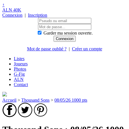
↑
ALN 40K
Connexion
|
Inscription
Garder ma session ouverte.
Mot de passe oublié ?
|
Créer un compte
Listes
Joueurs
Photos
G-Fig
ALN
Contact
Accueil
>
Thousand Sons
>
08/05/26 1000 pts