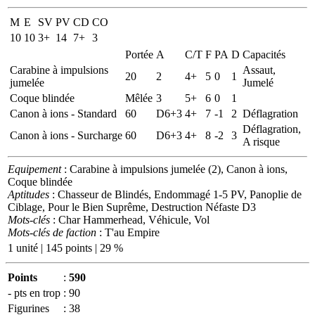
M
E
SV
PV
CD
CO
10
10
3+
14
7+
3
Portée
A
C/T
F
PA
D
Capacités
Carabine à impulsions
Assaut,
20
2
4+
5
0
1
jumelée
Jumelé
Coque blindée
Mêlée
3
5+
6
0
1
Canon à ions - Standard
60
D6+3
4+
7
-1
2
Déflagration
Déflagration,
Canon à ions - Surcharge
60
D6+3
4+
8
-2
3
A risque
Equipement
: Carabine à impulsions jumelée (2), Canon à ions,
Coque blindée
Aptitudes
: Chasseur de Blindés, Endommagé 1-5 PV, Panoplie de
Ciblage, Pour le Bien Suprême, Destruction Néfaste D3
Mots-clés
: Char Hammerhead, Véhicule, Vol
Mots-clés de faction
: T'au Empire
1 unité | 145 points | 29 %
Points
:
590
- pts en trop
:
90
Figurines
:
38