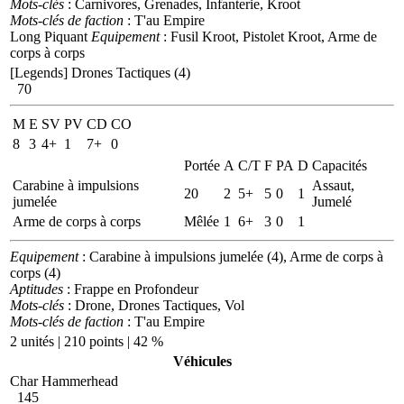
Mots-clés
: Carnivores, Grenades, Infanterie, Kroot
Mots-clés de faction
: T'au Empire
Long Piquant
Equipement
: Fusil Kroot, Pistolet Kroot, Arme de
corps à corps
[Legends] Drones Tactiques (4)
70
M
E
SV
PV
CD
CO
8
3
4+
1
7+
0
Portée
A
C/T
F
PA
D
Capacités
Carabine à impulsions
Assaut,
20
2
5+
5
0
1
jumelée
Jumelé
Arme de corps à corps
Mêlée
1
6+
3
0
1
Equipement
: Carabine à impulsions jumelée (4), Arme de corps à
corps (4)
Aptitudes
: Frappe en Profondeur
Mots-clés
: Drone, Drones Tactiques, Vol
Mots-clés de faction
: T'au Empire
2 unités | 210 points | 42 %
Véhicules
Char Hammerhead
145