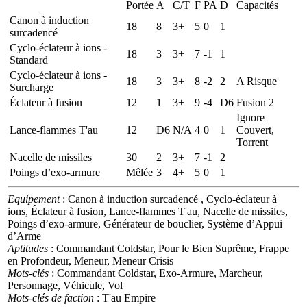
Portée
A
C/T
F
PA
D
Capacités
Canon à induction
18
8
3+
5
0
1
surcadencé
Cyclo-éclateur à ions -
18
3
3+
7
-1
1
Standard
Cyclo-éclateur à ions -
18
3
3+
8
-2
2
A Risque
Surcharge
Éclateur à fusion
12
1
3+
9
-4
D6
Fusion 2
Ignore
Lance-flammes T'au
12
D6
N/A
4
0
1
Couvert,
Torrent
Nacelle de missiles
30
2
3+
7
-1
2
Poings d’exo-armure
Mêlée
3
4+
5
0
1
Equipement
: Canon à induction surcadencé , Cyclo-éclateur à
ions, Éclateur à fusion, Lance-flammes T'au, Nacelle de missiles,
Poings d’exo-armure, Générateur de bouclier, Système d’Appui
d’Arme
Aptitudes
: Commandant Coldstar, Pour le Bien Suprême, Frappe
en Profondeur, Meneur, Meneur Crisis
Mots-clés
: Commandant Coldstar, Exo-Armure, Marcheur,
Personnage, Véhicule, Vol
Mots-clés de faction
: T'au Empire