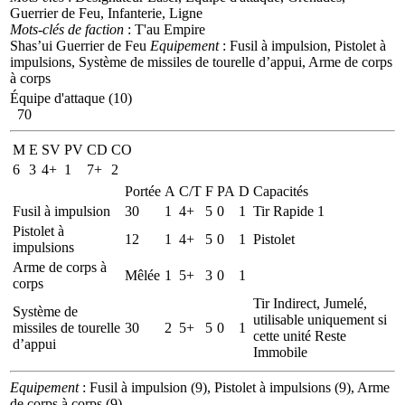
Guerrier de Feu, Infanterie, Ligne
Mots-clés de faction
: T'au Empire
Shas’ui Guerrier de Feu
Equipement
: Fusil à impulsion, Pistolet à
impulsions, Système de missiles de tourelle d’appui, Arme de corps
à corps
Équipe d'attaque (10)
70
M
E
SV
PV
CD
CO
6
3
4+
1
7+
2
Portée
A
C/T
F
PA
D
Capacités
Fusil à impulsion
30
1
4+
5
0
1
Tir Rapide 1
Pistolet à
12
1
4+
5
0
1
Pistolet
impulsions
Arme de corps à
Mêlée
1
5+
3
0
1
corps
Tir Indirect, Jumelé,
Système de
utilisable uniquement si
missiles de tourelle
30
2
5+
5
0
1
cette unité Reste
d’appui
Immobile
Equipement
: Fusil à impulsion (9), Pistolet à impulsions (9), Arme
de corps à corps (9)