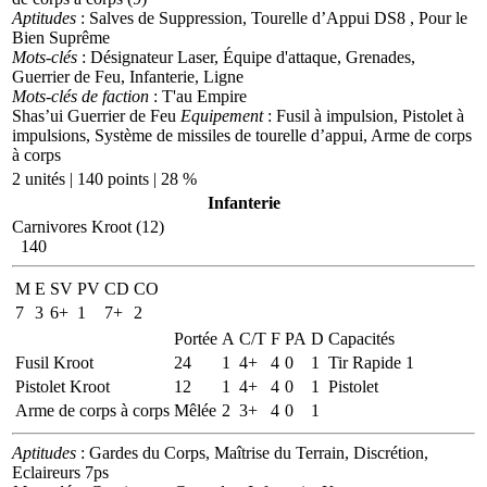
Aptitudes
: Salves de Suppression, Tourelle d’Appui DS8 , Pour le
Bien Suprême
Mots-clés
: Désignateur Laser, Équipe d'attaque, Grenades,
Guerrier de Feu, Infanterie, Ligne
Mots-clés de faction
: T'au Empire
Shas’ui Guerrier de Feu
Equipement
: Fusil à impulsion, Pistolet à
impulsions, Système de missiles de tourelle d’appui, Arme de corps
à corps
2 unités | 140 points | 28 %
Infanterie
Carnivores Kroot (12)
140
M
E
SV
PV
CD
CO
7
3
6+
1
7+
2
Portée
A
C/T
F
PA
D
Capacités
Fusil Kroot
24
1
4+
4
0
1
Tir Rapide 1
Pistolet Kroot
12
1
4+
4
0
1
Pistolet
Arme de corps à corps
Mêlée
2
3+
4
0
1
Aptitudes
: Gardes du Corps, Maîtrise du Terrain, Discrétion,
Eclaireurs 7ps