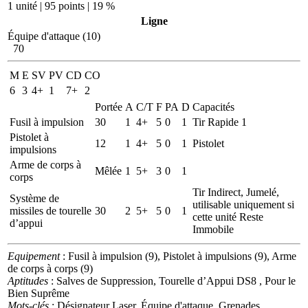
1 unité | 95 points | 19 %
Ligne
Équipe d'attaque (10)
70
M
E
SV
PV
CD
CO
6
3
4+
1
7+
2
Portée
A
C/T
F
PA
D
Capacités
Fusil à impulsion
30
1
4+
5
0
1
Tir Rapide 1
Pistolet à
12
1
4+
5
0
1
Pistolet
impulsions
Arme de corps à
Mêlée
1
5+
3
0
1
corps
Tir Indirect, Jumelé,
Système de
utilisable uniquement si
missiles de tourelle
30
2
5+
5
0
1
cette unité Reste
d’appui
Immobile
Equipement
: Fusil à impulsion (9), Pistolet à impulsions (9), Arme
de corps à corps (9)
Aptitudes
: Salves de Suppression, Tourelle d’Appui DS8 , Pour le
Bien Suprême
Mots-clés
: Désignateur Laser, Équipe d'attaque, Grenades,