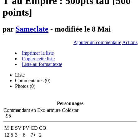
T'au Empire : 500pts tau [500
points]
par
Sameclate
- modifiée le 8 Mai
Ajouter un commentaire
Actions
Imprimer la liste
Copier cette liste
Liste au format texte
Liste
Commentaires (
0
)
Photos (0)
Personnages
Commandant en Exo-armure Coldstar
95
M
E
SV
PV
CD
CO
12
5
3+
6
7+
2