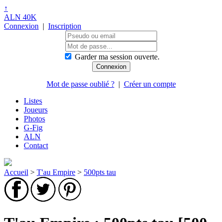
↑
ALN 40K
Connexion
|
Inscription
Garder ma session ouverte.
Mot de passe oublié ?
|
Créer un compte
Listes
Joueurs
Photos
G-Fig
ALN
Contact
Accueil
>
T'au Empire
>
500pts tau