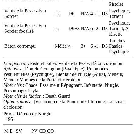
Pistolet
Vent de la Peste - Feu
Psychique,
12
D6
N/A
4
-1
D3
Sorcier
Torrent
Psychique,
Vent de la Peste - Feu
12
D6+3
N/A
6
-2
D3
Torrent, A
Sorcier focalisé
Risque
Touches
Bâton corrompu
Mêlée
4
3+
6
-1
D3
Fatales,
Psychique
Equipement
: Pistolet bolter, Vent de la Peste, Bâton corrompu
Aptitudes
: Don de Contagion (Psychique), Retombées
Pestilentielles (Psychique), Bienfait de Nurgle (Aura), Meneur,
Meneur Marines de la Peste et Véroleux
Mots-clés
: Chaos, Essaimeur Répugnant, Infanterie, Nurgle,
Personnage, Psyker
Mots-clés de faction
: Death Guard
Optimisations
: [Vectorium de la Pourriture Titubante] Talisman
d'éclosion
Prince Démon de Nurgle
195
M
E
SV
PV
CD
CO