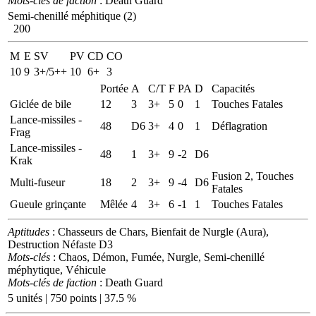
Mots-clés de faction
: Death Guard
Semi-chenillé méphitique (2)
200
M
E
SV
PV
CD
CO
10
9
3+/5++
10
6+
3
Portée
A
C/T
F
PA
D
Capacités
Giclée de bile
12
3
3+
5
0
1
Touches Fatales
Lance-missiles -
48
D6
3+
4
0
1
Déflagration
Frag
Lance-missiles -
48
1
3+
9
-2
D6
Krak
Fusion 2, Touches
Multi-fuseur
18
2
3+
9
-4
D6
Fatales
Gueule grinçante
Mêlée
4
3+
6
-1
1
Touches Fatales
Aptitudes
: Chasseurs de Chars, Bienfait de Nurgle (Aura),
Destruction Néfaste D3
Mots-clés
: Chaos, Démon, Fumée, Nurgle, Semi-chenillé
méphytique, Véhicule
Mots-clés de faction
: Death Guard
5 unités | 750 points | 37.5 %