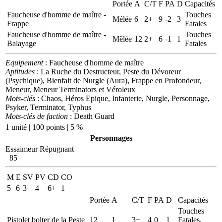
Portée
A
C/T
F
PA
D
Capacités
Faucheuse d'homme de maître -
Touches
Mélée
6
2+
9
-2
3
Frappe
Fatales
Faucheuse d'homme de maître -
Touches
Mêlée
12
2+
6
-1
1
Balayage
Fatales
Equipement
: Faucheuse d'homme de maître
Aptitudes
: La Ruche du Destructeur, Peste du Dévoreur
(Psychique), Bienfait de Nurgle (Aura), Frappe en Profondeur,
Meneur, Meneur Terminators et Véroleux
Mots-clés
: Chaos, Héros Epique, Infanterie, Nurgle, Personnage,
Psyker, Terminator, Typhus
Mots-clés de faction
: Death Guard
1 unité | 100 points | 5 %
Personnages
Essaimeur Répugnant
85
M
E
SV
PV
CD
CO
5
6
3+
4
6+
1
Portée
A
C/T
F
PA
D
Capacités
Touches
Pistolet bolter de la Peste
12
1
3+
4
0
1
Fatales,