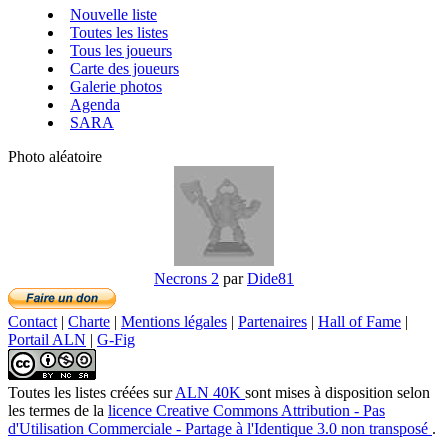
Nouvelle liste
Toutes les listes
Tous les joueurs
Carte des joueurs
Galerie photos
Agenda
SARA
Photo aléatoire
Necrons 2
par
Dide81
Contact
|
Charte
|
Mentions légales
|
Partenaires
|
Hall of Fame
|
Portail ALN
|
G-Fig
Toutes les listes créées
sur
ALN 40K
sont mises à disposition selon
les termes de la
licence Creative Commons Attribution - Pas
d'Utilisation Commerciale - Partage à l'Identique 3.0 non transposé
.