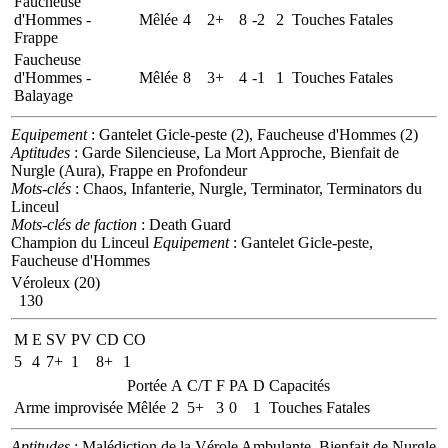
Faucheuse
d'Hommes -
Mêlée
4
2+
8
-2
2
Touches Fatales
Frappe
Faucheuse
d'Hommes -
Mêlée
8
3+
4
-1
1
Touches Fatales
Balayage
Equipement
: Gantelet Gicle-peste (2), Faucheuse d'Hommes (2)
Aptitudes
: Garde Silencieuse, La Mort Approche, Bienfait de
Nurgle (Aura), Frappe en Profondeur
Mots-clés
: Chaos, Infanterie, Nurgle, Terminator, Terminators du
Linceul
Mots-clés de faction
: Death Guard
Champion du Linceul
Equipement
: Gantelet Gicle-peste,
Faucheuse d'Hommes
Véroleux (20)
130
M
E
SV
PV
CD
CO
5
4
7+
1
8+
1
Portée
A
C/T
F
PA
D
Capacités
Arme improvisée
Mêlée
2
5+
3
0
1
Touches Fatales
Aptitudes
: Malédiction de la Vérole Ambulante, Bienfait de Nurgle