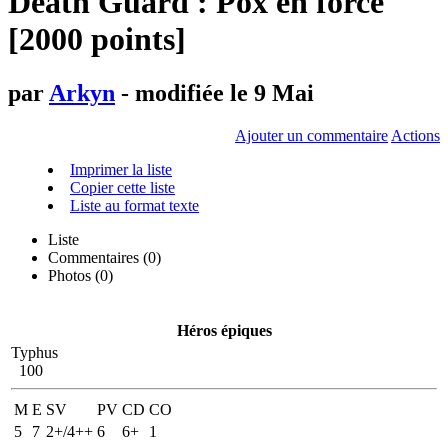
Death Guard : Pox en force
[2000 points]
par
Arkyn
- modifiée le 9 Mai
Ajouter un commentaire
Actions
Imprimer la liste
Copier cette liste
Liste au format texte
Liste
Commentaires (
0
)
Photos (0)
Héros épiques
Typhus
100
M
E
SV
PV
CD
CO
5
7
2+/4++
6
6+
1