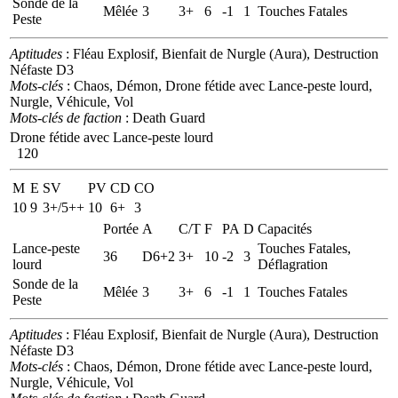
Sonde de la
Mêlée
3
3+
6
-1
1
Touches Fatales
Peste
Aptitudes
: Fléau Explosif, Bienfait de Nurgle (Aura), Destruction
Néfaste D3
Mots-clés
: Chaos, Démon, Drone fétide avec Lance-peste lourd,
Nurgle, Véhicule, Vol
Mots-clés de faction
: Death Guard
Drone fétide avec Lance-peste lourd
120
M
E
SV
PV
CD
CO
10
9
3+/5++
10
6+
3
Portée
A
C/T
F
PA
D
Capacités
Lance-peste
Touches Fatales,
36
D6+2
3+
10
-2
3
lourd
Déflagration
Sonde de la
Mêlée
3
3+
6
-1
1
Touches Fatales
Peste
Aptitudes
: Fléau Explosif, Bienfait de Nurgle (Aura), Destruction
Néfaste D3
Mots-clés
: Chaos, Démon, Drone fétide avec Lance-peste lourd,
Nurgle, Véhicule, Vol