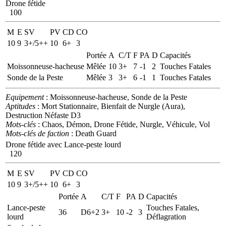
Drone fétide
100
M
E
SV
PV
CD
CO
10
9
3+/5++
10
6+
3
Portée
A
C/T
F
PA
D
Capacités
Moissonneuse-hacheuse
Mêlée
10
3+
7
-1
2
Touches Fatales
Sonde de la Peste
Mêlée
3
3+
6
-1
1
Touches Fatales
Equipement
: Moissonneuse-hacheuse, Sonde de la Peste
Aptitudes
: Mort Stationnaire, Bienfait de Nurgle (Aura),
Destruction Néfaste D3
Mots-clés
: Chaos, Démon, Drone Fétide, Nurgle, Véhicule, Vol
Mots-clés de faction
: Death Guard
Drone fétide avec Lance-peste lourd
120
M
E
SV
PV
CD
CO
10
9
3+/5++
10
6+
3
Portée
A
C/T
F
PA
D
Capacités
Lance-peste
Touches Fatales,
36
D6+2
3+
10
-2
3
lourd
Déflagration