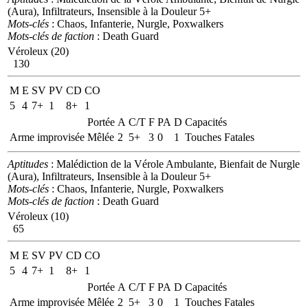
(Aura), Infiltrateurs, Insensible à la Douleur 5+
Mots-clés
: Chaos, Infanterie, Nurgle, Poxwalkers
Mots-clés de faction
: Death Guard
Véroleux (20)
130
M
E
SV
PV
CD
CO
5
4
7+
1
8+
1
Portée
A
C/T
F
PA
D
Capacités
Arme improvisée
Mêlée
2
5+
3
0
1
Touches Fatales
Aptitudes
: Malédiction de la Vérole Ambulante, Bienfait de Nurgle
(Aura), Infiltrateurs, Insensible à la Douleur 5+
Mots-clés
: Chaos, Infanterie, Nurgle, Poxwalkers
Mots-clés de faction
: Death Guard
Véroleux (10)
65
M
E
SV
PV
CD
CO
5
4
7+
1
8+
1
Portée
A
C/T
F
PA
D
Capacités
Arme improvisée
Mêlée
2
5+
3
0
1
Touches Fatales