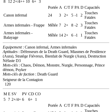
8
12
2+/4++
10
6+
3
Portée
A
C/T
F
PA
D
Capacités
Touches
Canon infernal
24
3
2+
5
-1
2
Fatales
Touches
Armes infernales - Frappe
Mêlée
7
2+
8
-2
3
Fatales
Armes infernales -
Touches
Mêlée
14
2+
6
-1
1
Balayage
Fatales
Equipement
: Canon infernal, Armes infernales
Aptitudes
: Défenseurs de la Death Guard, Miasmes de Pestilence
(Aura), Stratège Fiévreux, Bienfait de Nurgle (Aura), Destruction
Néfaste D3
Mots-clés
: Chaos, Démon, Monstre, Nurgle, Personnage, Prince
démon, Psyker
Mots-clés de faction
: Death Guard
Seigneur de la Contagion
120
M
E
SV
PV
CD
CO
5
7
2+/4+
6
6+
1
Portée
A
C/T
F
PA
D
Capacités
Touches