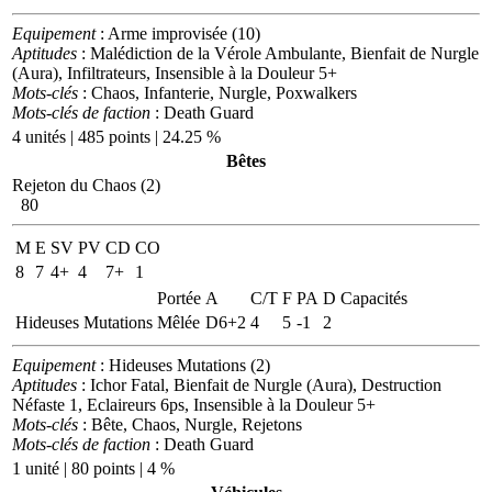
Equipement
: Arme improvisée (10)
Aptitudes
: Malédiction de la Vérole Ambulante, Bienfait de Nurgle
(Aura), Infiltrateurs, Insensible à la Douleur 5+
Mots-clés
: Chaos, Infanterie, Nurgle, Poxwalkers
Mots-clés de faction
: Death Guard
4 unités | 485 points | 24.25 %
Bêtes
Rejeton du Chaos (2)
80
M
E
SV
PV
CD
CO
8
7
4+
4
7+
1
Portée
A
C/T
F
PA
D
Capacités
Hideuses Mutations
Mêlée
D6+2
4
5
-1
2
Equipement
: Hideuses Mutations (2)
Aptitudes
: Ichor Fatal, Bienfait de Nurgle (Aura), Destruction
Néfaste 1, Eclaireurs 6ps, Insensible à la Douleur 5+
Mots-clés
: Bête, Chaos, Nurgle, Rejetons
Mots-clés de faction
: Death Guard
1 unité | 80 points | 4 %