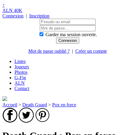
↑
ALN 40K
Connexion
|
Inscription
Garder ma session ouverte.
Mot de passe oublié ?
|
Créer un compte
Listes
Joueurs
Photos
G-Fig
ALN
Contact
Accueil
>
Death Guard
>
Pox en force