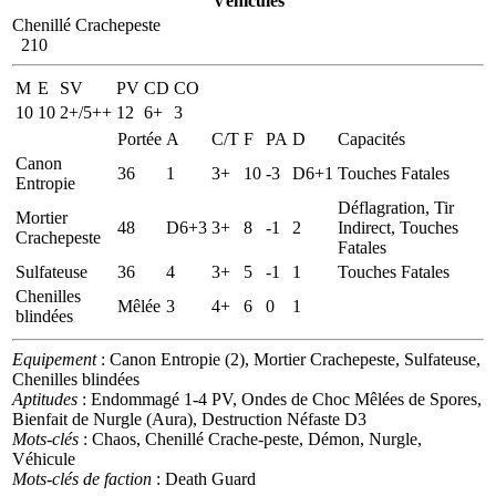
Véhicules
Chenillé Crachepeste
210
M
E
SV
PV
CD
CO
10
10
2+/5++
12
6+
3
Portée
A
C/T
F
PA
D
Capacités
Canon
36
1
3+
10
-3
D6+1
Touches Fatales
Entropie
Déflagration, Tir
Mortier
48
D6+3
3+
8
-1
2
Indirect, Touches
Crachepeste
Fatales
Sulfateuse
36
4
3+
5
-1
1
Touches Fatales
Chenilles
Mêlée
3
4+
6
0
1
blindées
Equipement
: Canon Entropie (2), Mortier Crachepeste, Sulfateuse,
Chenilles blindées
Aptitudes
: Endommagé 1-4 PV, Ondes de Choc Mêlées de Spores,
Bienfait de Nurgle (Aura), Destruction Néfaste D3
Mots-clés
: Chaos, Chenillé Crache-peste, Démon, Nurgle,
Véhicule
Mots-clés de faction
: Death Guard