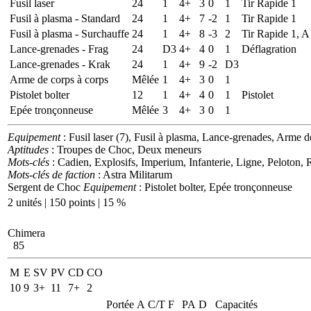
Fusil laser
24
1
4+
3
0
1
Tir Rapide 1
Fusil à plasma - Standard
24
1
4+
7
-2
1
Tir Rapide 1
Fusil à plasma - Surchauffe
24
1
4+
8
-3
2
Tir Rapide 1, A
Lance-grenades - Frag
24
D3
4+
4
0
1
Déflagration
Lance-grenades - Krak
24
1
4+
9
-2
D3
Arme de corps à corps
Mêlée
1
4+
3
0
1
Pistolet bolter
12
1
4+
4
0
1
Pistolet
Epée tronçonneuse
Mêlée
3
4+
3
0
1
Equipement
: Fusil laser (7), Fusil à plasma, Lance-grenades, Arme d
Aptitudes
: Troupes de Choc, Deux meneurs
Mots-clés
: Cadien, Explosifs, Imperium, Infanterie, Ligne, Peloton
Mots-clés de faction
: Astra Militarum
Sergent de Choc
Equipement
: Pistolet bolter, Epée tronçonneuse
2 unités | 150 points | 15 %
Chimera
85
M
E
SV
PV
CD
CO
10
9
3+
11
7+
2
Portée
A
C/T
F
PA
D
Capacités