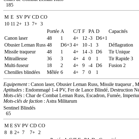
185
M
E
SV
PV
CD
CO
10
11
2+
13
7+
3
Portée
A
C/T
F
PA
D
Capacités
Canon laser
48
1
4+
12
-3
D6+1
Obusier Leman Russ
48
D6+3
4+
10
-1
3
Déflagration
Missile traqueur
48
1
4+
14
-3
D6
Tir Unique
Mitrailleuse
36
3
4+
4
0
1
Tir Rapide 3
Multi-fuseur
18
2
4+
9
-4
D6
Fusion 2
Chenilles blindées
Mêlée
6
4+
7
0
1
Equipement
: Canon laser, Obusier Leman Russ, Missile traqueur , Mit
Aptitudes
: Endommagé 1-4 PV, Fer de Lance Blindé, Destruction N
Mots-clés
: Char de Combat Leman Russ, Escadron, Fumée, Imperiu
Mots-clés de faction
: Astra Militarum
Sentinel Blindés
65
M
E
SV
PV
CD
CO
8
8
2+
7
7+
2