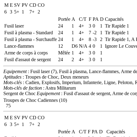
M
E
SV
PV
CD
CO
6
3
5+
1
7+
2
Portée
A
C/T
F
PA
D
Capacités
Fusil laser
24
1
4+
3
0
1
Tir Rapide 1
Fusil à plasma - Standard
24
1
4+
7
-2
1
Tir Rapide 1
Fusil à plasma - Surchauffe
24
1
4+
8
-3
2
Tir Rapide 1, A
Lance-flammes
12
D6
N/A
4
0
1
Ignore Le Couve
Arme de corps à corps
Mêlée
1
4+
3
0
1
Fusil d'assaut de sergent
24
2
4+
3
0
1
Equipement
: Fusil laser (7), Fusil à plasma, Lance-flammes, Arme de
Aptitudes
: Troupes de Choc, Deux meneurs
Mots-clés
: Cadien, Explosifs, Imperium, Infanterie, Ligne, Peloton
Mots-clés de faction
: Astra Militarum
Sergent de Choc
Equipement
: Fusil d'assaut de sergent, Arme de cor
Troupes de Choc Cadiennes (10)
75
M
E
SV
PV
CD
CO
6
3
5+
1
7+
2
Portée
A
C/T
F
PA
D
Capacités