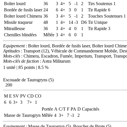
Bolter lourd
36
3
4+
5
-1
2
Tirs Soutenus 1
Bordée de fusils laser
24
6
4+
3
0
1
Tir Rapide 6
Bolter lourd Chimera
36
3
4+
5
-1
2
Touches Soutenues 1
Missile traqueur
48
1
4+
14
-3
D6
Tir Unique
Mitrailleuse
36
3
4+
4
0
1
Tir Rapide 3
Chenilles blindées
Mêlée
3
4+
6
0
1
Equipement
: Bolter lourd, Bordée de fusils laser, Bolter lourd Chimer
Aptitudes
: Transport (12), Véhicule de Commandement Mobile, Destr
Mots-clés
: Chimera, Escadron, Fumée, Imperium, Transport, Transpo
Mots-clés de faction
: Astra Militarum
1 unité | 85 points | 8.5 %
Escouade de Taurogryns (5)
200
M
E
SV
PV
CD
CO
6
6
3+
3
7+
1
Portée
A
C/T
F
PA
D
Capacités
Masse de Taurogryn
Mêlée
4
3+
7
-1
2
Equipement
: Masse de Taurogryn (5), Bouclier de Brute (5)