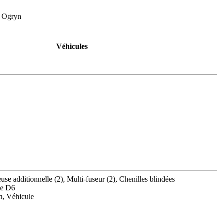
, Ogryn
Véhicules
se additionnelle (2), Multi-fuseur (2), Chenilles blindées
te D6
m, Véhicule