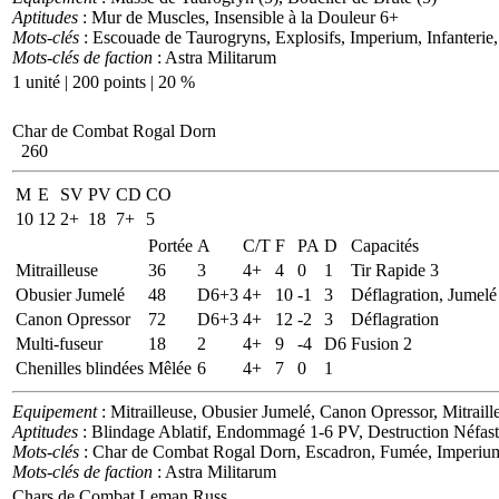
Aptitudes
: Mur de Muscles, Insensible à la Douleur 6+
Mots-clés
: Escouade de Taurogryns, Explosifs, Imperium, Infanterie
Mots-clés de faction
: Astra Militarum
1 unité | 200 points | 20 %
Char de Combat Rogal Dorn
260
M
E
SV
PV
CD
CO
10
12
2+
18
7+
5
Portée
A
C/T
F
PA
D
Capacités
Mitrailleuse
36
3
4+
4
0
1
Tir Rapide 3
Obusier Jumelé
48
D6+3
4+
10
-1
3
Déflagration, Jumelé
Canon Opressor
72
D6+3
4+
12
-2
3
Déflagration
Multi-fuseur
18
2
4+
9
-4
D6
Fusion 2
Chenilles blindées
Mêlée
6
4+
7
0
1
Equipement
: Mitrailleuse, Obusier Jumelé, Canon Opressor, Mitrailleu
Aptitudes
: Blindage Ablatif, Endommagé 1-6 PV, Destruction Néfas
Mots-clés
: Char de Combat Rogal Dorn, Escadron, Fumée, Imperiu
Mots-clés de faction
: Astra Militarum
Chars de Combat Leman Russ