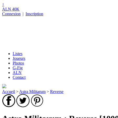
↑
ALN 40K
Connexion
|
Inscription
Listes
Joueurs
Photos
G-Fig
ALN
Contact
Accueil
>
Astra Militarum
>
Reverse