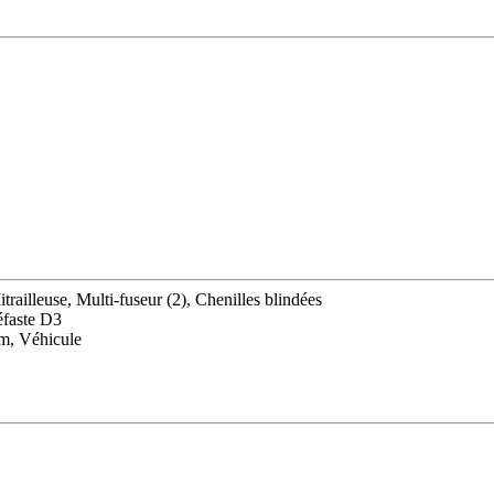
railleuse, Multi-fuseur (2), Chenilles blindées
éfaste D3
m, Véhicule