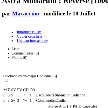
Astra Militarum : Reverse [1000
par
Macacrino
- modifiée le 10 Juillet
Imprimer la liste
Copier cette liste
Liste au format texte
Liste
Commentaires (
0
)
Photos (0)
Escouade d'état-major Cadienne (5)
65
M
E
SV
PV
CD
CO
6
3
5+
1
7+
1
Escouade d'état-major Cadienne
6
3
5+
3
7+
1
CommandantCadien
Portée
A
C/T
F
PA
D
Capacités