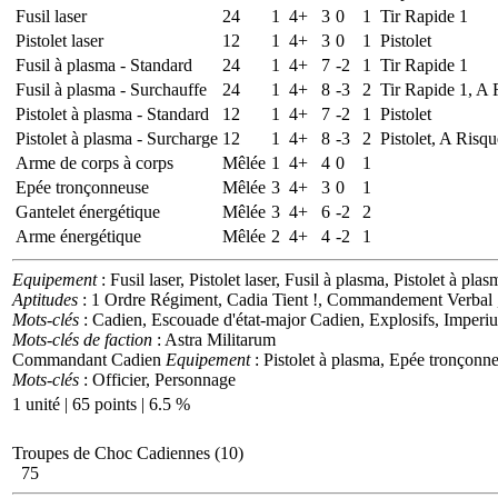
Fusil laser
24
1
4+
3
0
1
Tir Rapide 1
Pistolet laser
12
1
4+
3
0
1
Pistolet
Fusil à plasma - Standard
24
1
4+
7
-2
1
Tir Rapide 1
Fusil à plasma - Surchauffe
24
1
4+
8
-3
2
Tir Rapide 1, A 
Pistolet à plasma - Standard
12
1
4+
7
-2
1
Pistolet
Pistolet à plasma - Surcharge
12
1
4+
8
-3
2
Pistolet, A Risqu
Arme de corps à corps
Mêlée
1
4+
4
0
1
Epée tronçonneuse
Mêlée
3
4+
3
0
1
Gantelet énergétique
Mêlée
3
4+
6
-2
2
Arme énergétique
Mêlée
2
4+
4
-2
1
Equipement
: Fusil laser, Pistolet laser, Fusil à plasma, Pistolet à
Aptitudes
: 1 Ordre Régiment, Cadia Tient !, Commandement Verbal
Mots-clés
: Cadien, Escouade d'état-major Cadien, Explosifs, Imperiu
Mots-clés de faction
: Astra Militarum
Commandant Cadien
Equipement
: Pistolet à plasma, Epée tronçonn
Mots-clés
: Officier, Personnage
1 unité | 65 points | 6.5 %
Troupes de Choc Cadiennes (10)
75