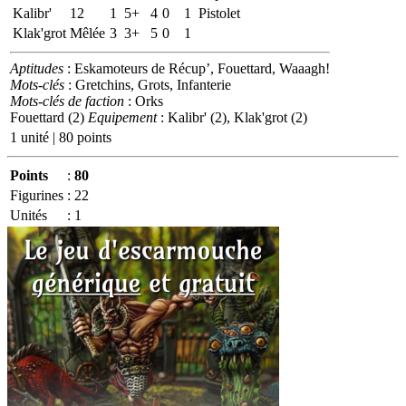
Kalibr'
12
1
5+
4
0
1
Pistolet
Klak'grot
Mêlée
3
3+
5
0
1
Aptitudes
: Eskamoteurs de Récup’, Fouettard, Waaagh!
Mots-clés
: Gretchins, Grots, Infanterie
Mots-clés de faction
: Orks
Fouettard (2)
Equipement
: Kalibr' (2), Klak'grot (2)
1 unité | 80 points
Points
:
80
Figurines
:
22
Unités
:
1