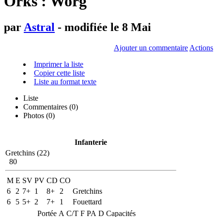
Orks : Worg
par
Astral
- modifiée le 8 Mai
Ajouter un commentaire
Actions
Imprimer la liste
Copier cette liste
Liste au format texte
Liste
Commentaires (
0
)
Photos (0)
Infanterie
Gretchins (22)
80
M
E
SV
PV
CD
CO
6
2
7+
1
8+
2
Gretchins
6
5
5+
2
7+
1
Fouettard
Portée
A
C/T
F
PA
D
Capacités