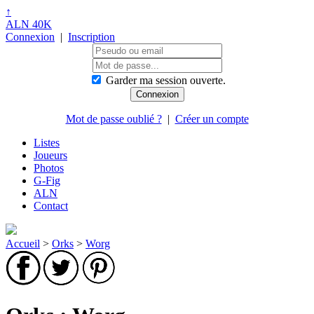
↑
ALN 40K
Connexion
|
Inscription
Garder ma session ouverte.
Mot de passe oublié ?
|
Créer un compte
Listes
Joueurs
Photos
G-Fig
ALN
Contact
Accueil
>
Orks
>
Worg