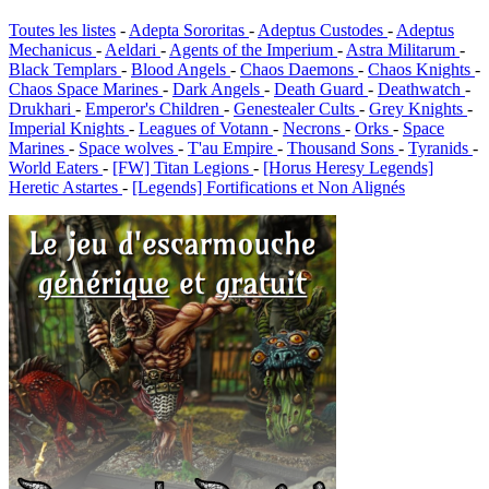
Toutes les listes
-
Adepta Sororitas
-
Adeptus Custodes
-
Adeptus
Mechanicus
-
Aeldari
-
Agents of the Imperium
-
Astra Militarum
-
Black Templars
-
Blood Angels
-
Chaos Daemons
-
Chaos Knights
-
Chaos Space Marines
-
Dark Angels
-
Death Guard
-
Deathwatch
-
Drukhari
-
Emperor's Children
-
Genestealer Cults
-
Grey Knights
-
Imperial Knights
-
Leagues of Votann
-
Necrons
-
Orks
-
Space
Marines
-
Space wolves
-
T'au Empire
-
Thousand Sons
-
Tyranids
-
World Eaters
-
[FW] Titan Legions
-
[Horus Heresy Legends]
Heretic Astartes
-
[Legends] Fortifications et Non Alignés