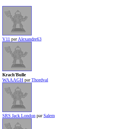
V11
par
Alexandre63
Krach'Bulle
WAAAGH
par
Thordval
SRS Jack London
par
Salem