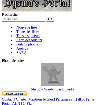
Recherche
Nouvelle liste
Toutes les listes
Tous les joueurs
Carte des joueurs
Galerie photos
Agenda
SARA
Photo aléatoire
Shadow Warden
par
Luxart's
Contact
|
Charte
|
Mentions légales
|
Partenaires
|
Hall of Fame
|
Portail ALN
|
G-Fig