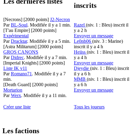
Les dernières listes
inscrits
[Necrons]
[2000 points]
J2-Necron
Par
BL-Soul
.
Modifiée il y a 1 min.
Razel
(niv. 1 : Bleu)
inscrit il
[T'au Empire]
[2000 points]
y a 2 h
Expérimental
Envoyer un message
Par
Dracktar
.
Modifiée il y a 5 min.
Le0nb06
(niv. 3 : Marine)
[Astra Militarum]
[2000 points]
inscrit il y a 4 h
GROS CANONS
Heiiss
(niv. 1 : Bleu)
inscrit il
Par
Didrec
.
Modifiée il y a 7 min.
y a 4 h
[Imperial Knights]
[2000 points]
Envoyer un message
Liste IK v11
Djeydie
(niv. 1 : Bleu)
inscrit
Par
Romano71
.
Modifiée il y a 7
il y a 6 h
min.
MMB
(niv. 1 : Bleu)
inscrit il
[Death Guard]
[2000 points]
y a 6 h
Mortarion
Envoyer un message
Par
Werx
.
Modifiée il y a 11 min.
Créer une liste
Tous les joueurs
Les factions