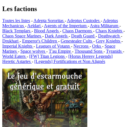
Les factions
Toutes les listes
-
Adepta Sororitas
-
Adeptus Custodes
-
Adeptus
Mechanicus
-
Aeldari
-
Agents of the Imperium
-
Astra Militarum
-
Black Templars
-
Blood Angels
-
Chaos Daemons
-
Chaos Knights
-
Chaos Space Marines
-
Dark Angels
-
Death Guard
-
Deathwatch
-
Drukhari
-
Emperor's Children
-
Genestealer Cults
-
Grey Knights
-
Imperial Knights
-
Leagues of Votann
-
Necrons
-
Orks
-
Space
Marines
-
Space wolves
-
T'au Empire
-
Thousand Sons
-
Tyranids
-
World Eaters
-
[FW] Titan Legions
-
[Horus Heresy Legends]
Heretic Astartes
-
[Legends] Fortifications et Non Alignés