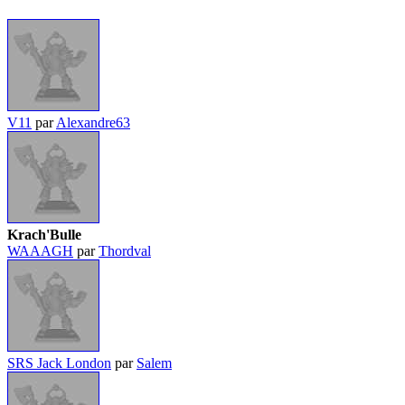
V11
par
Alexandre63
Krach'Bulle
WAAAGH
par
Thordval
SRS Jack London
par
Salem