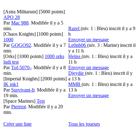
[Astra Militarum]
[5000 points]
APO 28
Par
Mac 988
.
Modifiée il y a 5
min.
Razel
(niv. 1 : Bleu)
inscrit il y a 9
[Chaos Knights]
[1000 points]
h
1000
Envoyer un message
Par
GOGO92
.
Modifiée il y a 7
Le0nb06
(niv. 3 : Marine)
inscrit il
min.
y a 11 h
[Orks]
[1000 points]
1000 orks
Heiiss
(niv. 1 : Bleu)
inscrit il y a
ludi test
11 h
Par
Tof-5070-
.
Modifiée il y a 8
Envoyer un message
min.
Djeydie
(niv. 1 : Bleu)
inscrit il y
[Imperial Knights]
[2000 points]
a 13 h
IK mk1
MMB
(niv. 1 : Bleu)
inscrit il y a
Par
Survivant-fr
.
Modifiée il y a
13 h
19 min.
Envoyer un message
[Space Marines]
Test
Par
Pierrrot
.
Modifiée il y a 20
min.
Créer une liste
Tous les joueurs