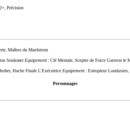
2+, Précision
rie, Maîtres du Maelstrom
lon Souleater
Equipement
: Clé Mentale, Sceptre de Force
Garreon le M
t bolter, Hache Finale
L'Exécutrice
Equipement
: Estropieur Londaxien,
Personnages