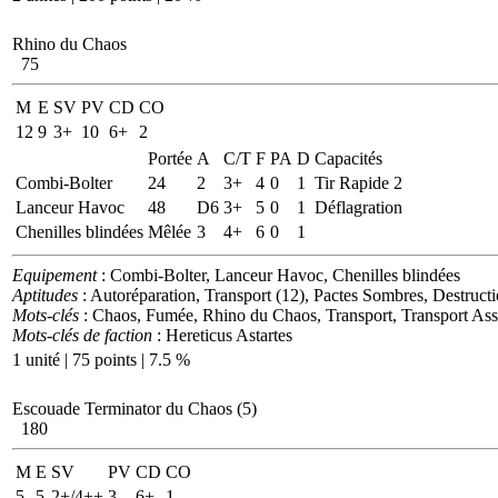
Rhino du Chaos
75
M
E
SV
PV
CD
CO
12
9
3+
10
6+
2
Portée
A
C/T
F
PA
D
Capacités
Combi-Bolter
24
2
3+
4
0
1
Tir Rapide 2
Lanceur Havoc
48
D6
3+
5
0
1
Déflagration
Chenilles blindées
Mêlée
3
4+
6
0
1
Equipement
: Combi-Bolter, Lanceur Havoc, Chenilles blindées
Aptitudes
: Autoréparation, Transport (12), Pactes Sombres, Destruct
Mots-clés
: Chaos, Fumée, Rhino du Chaos, Transport, Transport Ass
Mots-clés de faction
: Hereticus Astartes
1 unité | 75 points | 7.5 %
Escouade Terminator du Chaos (5)
180
M
E
SV
PV
CD
CO
5
5
2+/4++
3
6+
1