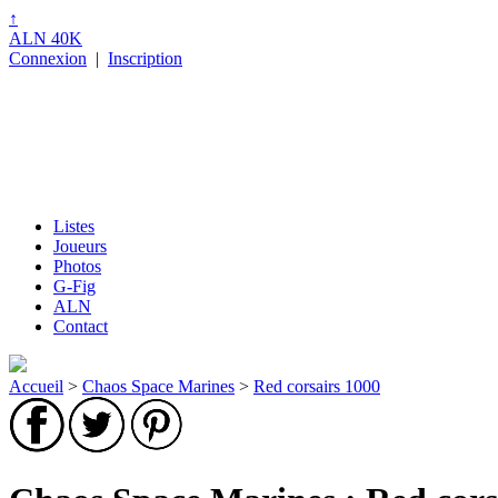
↑
ALN 40K
Connexion
|
Inscription
Listes
Joueurs
Photos
G-Fig
ALN
Contact
Accueil
>
Chaos Space Marines
>
Red corsairs 1000