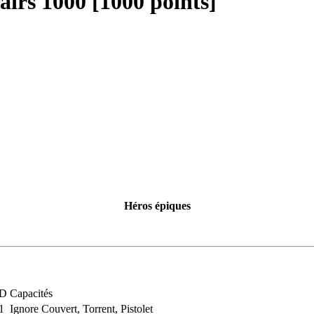
irs 1000 [1000 points]
Héros épiques
D
Capacités
1
Ignore Couvert, Torrent, Pistolet