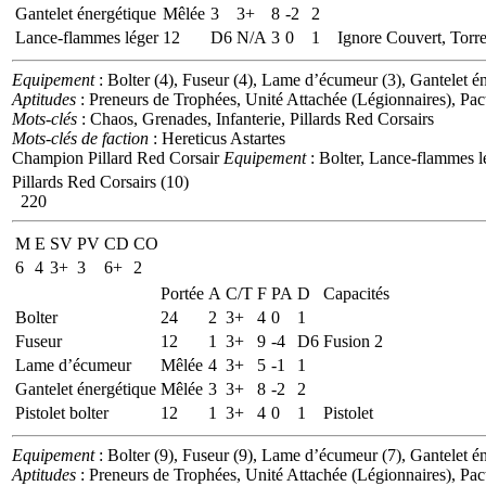
Gantelet énergétique
Mêlée
3
3+
8
-2
2
Lance-flammes léger
12
D6
N/A
3
0
1
Ignore Couvert, Torren
Equipement
: Bolter (4), Fuseur (4), Lame d’écumeur (3), Gantelet é
Aptitudes
: Preneurs de Trophées, Unité Attachée (Légionnaires), Pact
Mots-clés
: Chaos, Grenades, Infanterie, Pillards Red Corsairs
Mots-clés de faction
: Hereticus Astartes
Champion Pillard Red Corsair
Equipement
: Bolter, Lance-flammes 
Pillards Red Corsairs (10)
220
M
E
SV
PV
CD
CO
6
4
3+
3
6+
2
Portée
A
C/T
F
PA
D
Capacités
Bolter
24
2
3+
4
0
1
Fuseur
12
1
3+
9
-4
D6
Fusion 2
Lame d’écumeur
Mêlée
4
3+
5
-1
1
Gantelet énergétique
Mêlée
3
3+
8
-2
2
Pistolet bolter
12
1
3+
4
0
1
Pistolet
Equipement
: Bolter (9), Fuseur (9), Lame d’écumeur (7), Gantelet én
Aptitudes
: Preneurs de Trophées, Unité Attachée (Légionnaires), Pact