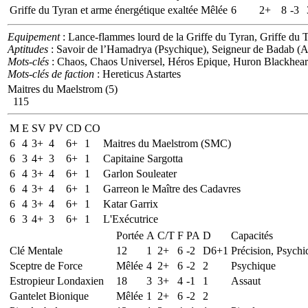
Griffe du Tyran et arme énergétique exaltée
Mêlée
6
2+
8
-3
Equipement
: Lance-flammes lourd de la Griffe du Tyran, Griffe du T
Aptitudes
: Savoir de l’Hamadrya (Psychique), Seigneur de Badab (A
Mots-clés
: Chaos, Chaos Universel, Héros Epique, Huron Blackheart
Mots-clés de faction
: Hereticus Astartes
Maitres du Maelstrom (5)
115
M
E
SV
PV
CD
CO
6
4
3+
4
6+
1
Maitres du Maelstrom (SMC)
6
3
4+
3
6+
1
Capitaine Sargotta
6
4
3+
4
6+
1
Garlon Souleater
6
4
3+
4
6+
1
Garreon le Maître des Cadavres
6
4
3+
4
6+
1
Katar Garrix
6
3
4+
3
6+
1
L'Exécutrice
Portée
A
C/T
F
PA
D
Capacités
Clé Mentale
12
1
2+
6
-2
D6+1
Précision, Psychi
Sceptre de Force
Mêlée
4
2+
6
-2
2
Psychique
Estropieur Londaxien
18
3
3+
4
-1
1
Assaut
Gantelet Bionique
Mêlée
1
2+
6
-2
2