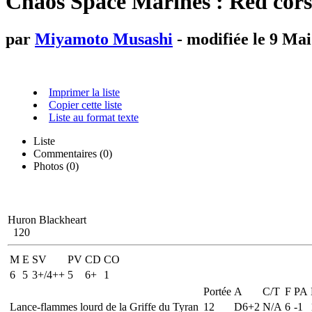
Chaos Space Marines : Red corsa
par
Miyamoto Musashi
- modifiée le 9 Mai
Imprimer la liste
Copier cette liste
Liste au format texte
Liste
Commentaires (
0
)
Photos (0)
Huron Blackheart
120
M
E
SV
PV
CD
CO
6
5
3+/4++
5
6+
1
Portée
A
C/T
F
PA
Lance-flammes lourd de la Griffe du Tyran
12
D6+2
N/A
6
-1