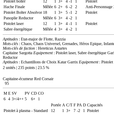
Pistolet bolter
12
1
3+
4
-1
1
Pistolet
Hache Finale
Mêlée
6
2+
6
-2
2
Anti-Personnage 
Pistolet Bolter Absolvor
18
1
3+
5
-1
2
Pistolet
Panoplie Reductor
Mêlée
6
3+
4
-2
1
Pistolet laser
12
1
3+
4
-1
1
Pistolet
Sabre énergétique
Mêlée
4
3+
4
-2
1
Aptitudes
: Etat-major de Flotte, Razzia
Mots-clés
: Chaos, Chaos Universel, Grenades, Héros Epique, Infante
Mots-clés de faction
: Hereticus Astartes
Capitaine Sargotta
Equipement
: Pistolet laser, Sabre énergétique
Gar
Reductor
Aptitudes
: Echantillons de Choix
Katar Garrix
Equipement
: Pistole
2 unités | 235 points | 23.5 %
Capitaine-écumeur Red Corsair
95
M
E
SV
PV
CD
CO
6
4
3+/4++
5
6+
1
Portée
A
C/T
F
PA
D
Capacités
Pistolet à plasma - Standard
12
1
3+
7
-2
1
Pistolet