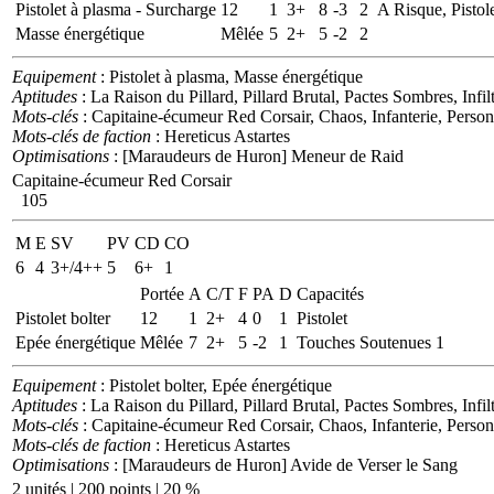
Pistolet à plasma - Surcharge
12
1
3+
8
-3
2
A Risque, Pistol
Masse énergétique
Mêlée
5
2+
5
-2
2
Equipement
: Pistolet à plasma, Masse énergétique
Aptitudes
: La Raison du Pillard, Pillard Brutal, Pactes Sombres, Infi
Mots-clés
: Capitaine-écumeur Red Corsair, Chaos, Infanterie, Perso
Mots-clés de faction
: Hereticus Astartes
Optimisations
: [Maraudeurs de Huron] Meneur de Raid
Capitaine-écumeur Red Corsair
105
M
E
SV
PV
CD
CO
6
4
3+/4++
5
6+
1
Portée
A
C/T
F
PA
D
Capacités
Pistolet bolter
12
1
2+
4
0
1
Pistolet
Epée énergétique
Mêlée
7
2+
5
-2
1
Touches Soutenues 1
Equipement
: Pistolet bolter, Epée énergétique
Aptitudes
: La Raison du Pillard, Pillard Brutal, Pactes Sombres, Infi
Mots-clés
: Capitaine-écumeur Red Corsair, Chaos, Infanterie, Perso
Mots-clés de faction
: Hereticus Astartes
Optimisations
: [Maraudeurs de Huron] Avide de Verser le Sang
2 unités | 200 points | 20 %