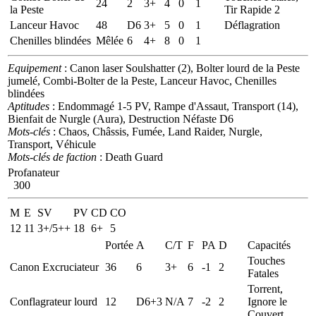
24
2
3+
4
0
1
la Peste
Tir Rapide 2
Lanceur Havoc
48
D6
3+
5
0
1
Déflagration
Chenilles blindées
Mêlée
6
4+
8
0
1
Equipement
: Canon laser Soulshatter (2), Bolter lourd de la Peste
jumelé, Combi-Bolter de la Peste, Lanceur Havoc, Chenilles
blindées
Aptitudes
: Endommagé 1-5 PV, Rampe d'Assaut, Transport (14),
Bienfait de Nurgle (Aura), Destruction Néfaste D6
Mots-clés
: Chaos, Châssis, Fumée, Land Raider, Nurgle,
Transport, Véhicule
Mots-clés de faction
: Death Guard
Profanateur
300
M
E
SV
PV
CD
CO
12
11
3+/5++
18
6+
5
Portée
A
C/T
F
PA
D
Capacités
Touches
Canon Excruciateur
36
6
3+
6
-1
2
Fatales
Torrent,
Conflagrateur lourd
12
D6+3
N/A
7
-2
2
Ignore le
Couvert