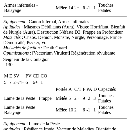
Armes infernales -
Touches
Mêlée
14
2+
6
-1
1
Balayage
Fatales
Equipement
: Canon infernal, Armes infernales
Aptitudes
: Miasmes Débilitants (Aura), Visage Horrifiant, Bienfait
de Nurgle (Aura), Destruction Néfaste D3, Frappe en Profondeur
Mots-clés
: Chaos, Démon, Monstre, Nurgle, Personnage, Prince
Démon ailé, Psyker, Vol
Mots-clés de faction
: Death Guard
Optimisations
: [Vectorium Virulent] Régénération révulsante
Seigneur de la Contagion
130
M
E
SV
PV
CD
CO
5
7
2+/4+
6
6+
1
Portée
A
C/T
F
PA
D
Capacités
Touches
Lame de la Peste - Frappe
Mêlée
5
2+
9
-2
3
Fatales
Lame de la Peste -
Touches
Mêlée
10
2+
6
-1
1
Balayage
Fatales
Equipement
: Lame de la Peste
Aptitudes
: Résilience Impie, Vecteur de Maladies, Bienfait de