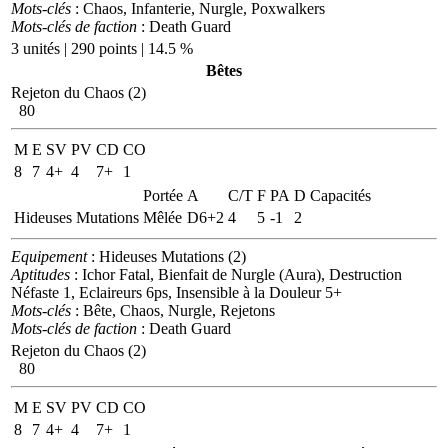
Mots-clés
: Chaos, Infanterie, Nurgle, Poxwalkers
Mots-clés de faction
: Death Guard
3 unités | 290 points | 14.5 %
Bêtes
Rejeton du Chaos (2)
80
M
E
SV
PV
CD
CO
8
7
4+
4
7+
1
Portée
A
C/T
F
PA
D
Capacités
Hideuses Mutations
Mêlée
D6+2
4
5
-1
2
Equipement
: Hideuses Mutations (2)
Aptitudes
: Ichor Fatal, Bienfait de Nurgle (Aura), Destruction
Néfaste 1, Eclaireurs 6ps, Insensible à la Douleur 5+
Mots-clés
: Bête, Chaos, Nurgle, Rejetons
Mots-clés de faction
: Death Guard
Rejeton du Chaos (2)
80
M
E
SV
PV
CD
CO
8
7
4+
4
7+
1