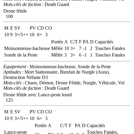
Mots-clés de faction
: Death Guard
Drone fétide
100
M
E
SV
PV
CD
CO
10
9
3+/5++
10
6+
3
Portée
A
C/T
F
PA
D
Capacités
Moissonneuse-hacheuse
Mêlée
10
3+
7
-1
2
Touches Fatales
Sonde de la Peste
Mêlée
3
3+
6
-1
1
Touches Fatales
Equipement
: Moissonneuse-hacheuse, Sonde de la Peste
Aptitudes
: Mort Stationnaire, Bienfait de Nurgle (Aura),
Destruction Néfaste D3
Mots-clés
: Chaos, Démon, Drone Fétide, Nurgle, Véhicule, Vol
Mots-clés de faction
: Death Guard
Drone fétide avec Lance-peste lourd
125
M
E
SV
PV
CD
CO
10
9
3+/5++
10
6+
3
Portée
A
C/T
F
PA
D
Capacités
Lance-peste
Touches Fatales,