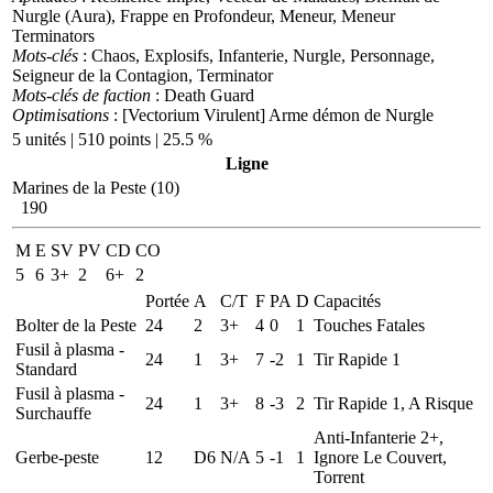
Nurgle (Aura), Frappe en Profondeur, Meneur, Meneur
Terminators
Mots-clés
: Chaos, Explosifs, Infanterie, Nurgle, Personnage,
Seigneur de la Contagion, Terminator
Mots-clés de faction
: Death Guard
Optimisations
: [Vectorium Virulent] Arme démon de Nurgle
5 unités | 510 points | 25.5 %
Ligne
Marines de la Peste (10)
190
M
E
SV
PV
CD
CO
5
6
3+
2
6+
2
Portée
A
C/T
F
PA
D
Capacités
Bolter de la Peste
24
2
3+
4
0
1
Touches Fatales
Fusil à plasma -
24
1
3+
7
-2
1
Tir Rapide 1
Standard
Fusil à plasma -
24
1
3+
8
-3
2
Tir Rapide 1, A Risque
Surchauffe
Anti-Infanterie 2+,
Gerbe-peste
12
D6
N/A
5
-1
1
Ignore Le Couvert,
Torrent