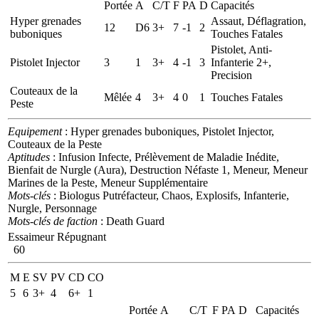
Portée
A
C/T
F
PA
D
Capacités
Hyper grenades
Assaut, Déflagration,
12
D6
3+
7
-1
2
buboniques
Touches Fatales
Pistolet, Anti-
Pistolet Injector
3
1
3+
4
-1
3
Infanterie 2+,
Precision
Couteaux de la
Mêlée
4
3+
4
0
1
Touches Fatales
Peste
Equipement
: Hyper grenades buboniques, Pistolet Injector,
Couteaux de la Peste
Aptitudes
: Infusion Infecte, Prélèvement de Maladie Inédite,
Bienfait de Nurgle (Aura), Destruction Néfaste 1, Meneur, Meneur
Marines de la Peste, Meneur Supplémentaire
Mots-clés
: Biologus Putréfacteur, Chaos, Explosifs, Infanterie,
Nurgle, Personnage
Mots-clés de faction
: Death Guard
Essaimeur Répugnant
60
M
E
SV
PV
CD
CO
5
6
3+
4
6+
1
Portée
A
C/T
F
PA
D
Capacités