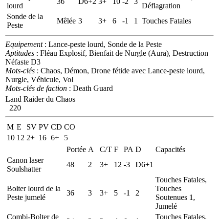
36
D6+2
3+
10
-2
3
lourd
Déflagration
Sonde de la
Mêlée
3
3+
6
-1
1
Touches Fatales
Peste
Equipement
: Lance-peste lourd, Sonde de la Peste
Aptitudes
: Fléau Explosif, Bienfait de Nurgle (Aura), Destruction
Néfaste D3
Mots-clés
: Chaos, Démon, Drone fétide avec Lance-peste lourd,
Nurgle, Véhicule, Vol
Mots-clés de faction
: Death Guard
Land Raider du Chaos
220
M
E
SV
PV
CD
CO
10
12
2+
16
6+
5
Portée
A
C/T
F
PA
D
Capacités
Canon laser
48
2
3+
12
-3
D6+1
Soulshatter
Touches Fatales,
Bolter lourd de la
Touches
36
3
3+
5
-1
2
Peste jumelé
Soutenues 1,
Jumelé
Combi-Bolter de
Touches Fatales,