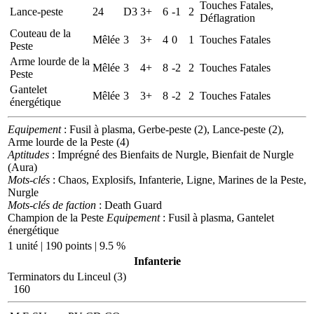
Touches Fatales,
Lance-peste
24
D3
3+
6
-1
2
Déflagration
Couteau de la
Mêlée
3
3+
4
0
1
Touches Fatales
Peste
Arme lourde de la
Mêlée
3
4+
8
-2
2
Touches Fatales
Peste
Gantelet
Mêlée
3
3+
8
-2
2
Touches Fatales
énergétique
Equipement
: Fusil à plasma, Gerbe-peste (2), Lance-peste (2),
Arme lourde de la Peste (4)
Aptitudes
: Imprégné des Bienfaits de Nurgle, Bienfait de Nurgle
(Aura)
Mots-clés
: Chaos, Explosifs, Infanterie, Ligne, Marines de la Peste,
Nurgle
Mots-clés de faction
: Death Guard
Champion de la Peste
Equipement
: Fusil à plasma, Gantelet
énergétique
1 unité | 190 points | 9.5 %
Infanterie
Terminators du Linceul (3)
160