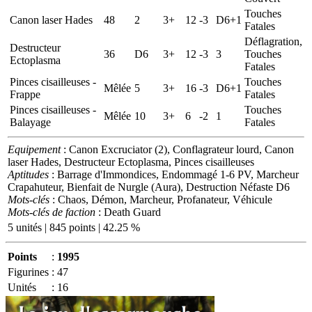
Touches
Canon laser Hades
48
2
3+
12
-3
D6+1
Fatales
Déflagration,
Destructeur
36
D6
3+
12
-3
3
Touches
Ectoplasma
Fatales
Pinces cisailleuses -
Touches
Mêlée
5
3+
16
-3
D6+1
Frappe
Fatales
Pinces cisailleuses -
Touches
Mêlée
10
3+
6
-2
1
Balayage
Fatales
Equipement
: Canon Excruciator (2), Conflagrateur lourd, Canon
laser Hades, Destructeur Ectoplasma, Pinces cisailleuses
Aptitudes
: Barrage d'Immondices, Endommagé 1-6 PV, Marcheur
Crapahuteur, Bienfait de Nurgle (Aura), Destruction Néfaste D6
Mots-clés
: Chaos, Démon, Marcheur, Profanateur, Véhicule
Mots-clés de faction
: Death Guard
5 unités | 845 points | 42.25 %
Points
:
1995
Figurines
:
47
Unités
:
16