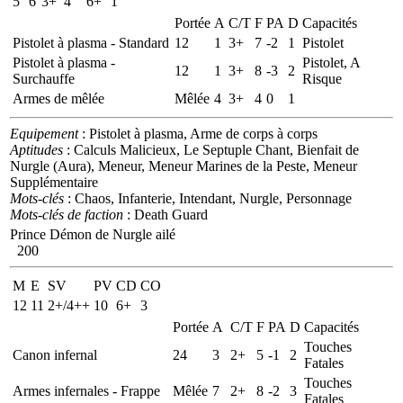
5
6
3+
4
6+
1
Portée
A
C/T
F
PA
D
Capacités
Pistolet à plasma - Standard
12
1
3+
7
-2
1
Pistolet
Pistolet à plasma -
Pistolet, A
12
1
3+
8
-3
2
Surchauffe
Risque
Armes de mêlée
Mêlée
4
3+
4
0
1
Equipement
: Pistolet à plasma, Arme de corps à corps
Aptitudes
: Calculs Malicieux, Le Septuple Chant, Bienfait de
Nurgle (Aura), Meneur, Meneur Marines de la Peste, Meneur
Supplémentaire
Mots-clés
: Chaos, Infanterie, Intendant, Nurgle, Personnage
Mots-clés de faction
: Death Guard
Prince Démon de Nurgle ailé
200
M
E
SV
PV
CD
CO
12
11
2+/4++
10
6+
3
Portée
A
C/T
F
PA
D
Capacités
Touches
Canon infernal
24
3
2+
5
-1
2
Fatales
Touches
Armes infernales - Frappe
Mêlée
7
2+
8
-2
3
Fatales