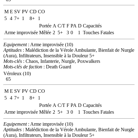
M
E
SV
PV
CD
CO
5
4
7+
1
8+
1
Portée
A
C/T
F
PA
D
Capacités
Arme improvisée
Mêlée
2
5+
3
0
1
Touches Fatales
Equipement
: Arme improvisée (10)
Aptitudes
: Malédiction de la Vérole Ambulante, Bienfait de Nurgle
(Aura), Infiltrateurs, Insensible à la Douleur 5+
Mots-clés
: Chaos, Infanterie, Nurgle, Poxwalkers
Mots-clés de faction
: Death Guard
Véroleux (10)
65
M
E
SV
PV
CD
CO
5
4
7+
1
8+
1
Portée
A
C/T
F
PA
D
Capacités
Arme improvisée
Mêlée
2
5+
3
0
1
Touches Fatales
Equipement
: Arme improvisée (10)
Aptitudes
: Malédiction de la Vérole Ambulante, Bienfait de Nurgle
(Aura), Infiltrateurs, Insensible à la Douleur 5+