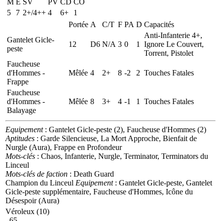
M
E
SV
PV
CD
CO
5
7
2+/4++
4
6+
1
Portée
A
C/T
F
PA
D
Capacités
Anti-Infanterie 4+,
Gantelet Gicle-
12
D6
N/A
3
0
1
Ignore Le Couvert,
peste
Torrent, Pistolet
Faucheuse
d'Hommes -
Mêlée
4
2+
8
-2
2
Touches Fatales
Frappe
Faucheuse
d'Hommes -
Mêlée
8
3+
4
-1
1
Touches Fatales
Balayage
Equipement
: Gantelet Gicle-peste (2), Faucheuse d'Hommes (2)
Aptitudes
: Garde Silencieuse, La Mort Approche, Bienfait de
Nurgle (Aura), Frappe en Profondeur
Mots-clés
: Chaos, Infanterie, Nurgle, Terminator, Terminators du
Linceul
Mots-clés de faction
: Death Guard
Champion du Linceul
Equipement
: Gantelet Gicle-peste, Gantelet
Gicle-peste supplémentaire, Faucheuse d'Hommes, Icône du
Désespoir (Aura)
Véroleux (10)
65