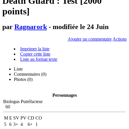
Death Guard : Test [2000
points]
par
Ragnarork
- modifiée le 24 Juin
Ajouter un commentaire
Actions
Imprimer la liste
Copier cette liste
Liste au format texte
Liste
Commentaires (
0
)
Photos (0)
Personnages
Biologus Putréfacteur
60
M
E
SV
PV
CD
CO
5
6
3+
4
6+
1