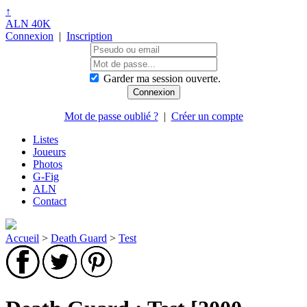
↑
ALN 40K
Connexion
|
Inscription
Garder ma session ouverte.
Mot de passe oublié ?
|
Créer un compte
Listes
Joueurs
Photos
G-Fig
ALN
Contact
Accueil
>
Death Guard
>
Test