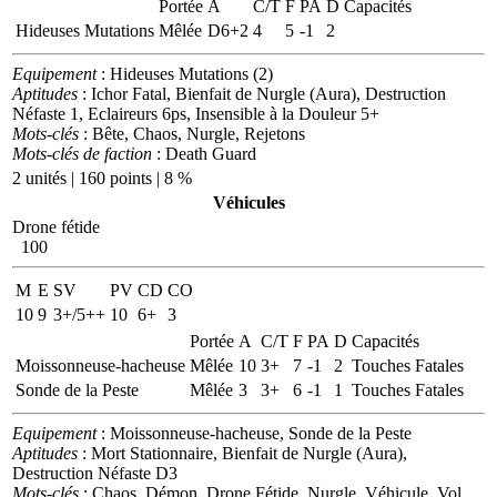
Portée
A
C/T
F
PA
D
Capacités
Hideuses Mutations
Mêlée
D6+2
4
5
-1
2
Equipement
: Hideuses Mutations (2)
Aptitudes
: Ichor Fatal, Bienfait de Nurgle (Aura), Destruction
Néfaste 1, Eclaireurs 6ps, Insensible à la Douleur 5+
Mots-clés
: Bête, Chaos, Nurgle, Rejetons
Mots-clés de faction
: Death Guard
2 unités | 160 points | 8 %
Véhicules
Drone fétide
100
M
E
SV
PV
CD
CO
10
9
3+/5++
10
6+
3
Portée
A
C/T
F
PA
D
Capacités
Moissonneuse-hacheuse
Mêlée
10
3+
7
-1
2
Touches Fatales
Sonde de la Peste
Mêlée
3
3+
6
-1
1
Touches Fatales
Equipement
: Moissonneuse-hacheuse, Sonde de la Peste
Aptitudes
: Mort Stationnaire, Bienfait de Nurgle (Aura),
Destruction Néfaste D3
Mots-clés
: Chaos, Démon, Drone Fétide, Nurgle, Véhicule, Vol