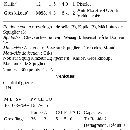
Kalibr'
12
1
5+
4
0
1
Pistolet
Anti-Monstre 4+, Anti-
Gros kikoup'
Mêlée
4
3+
6
-1
2
Véhicule 4+
Equipement
: Armes de grot de selle (3), Kipik' (3), Mâchoires de
Squiglier (3)
Aptitudes
: Chevauchée Sauvaj’, Waaagh!, Insensible à la Douleur
5+
Mots-clés
: Alpagueur, Boyz sur Squigliers, Grenades, Monté
Mots-clés de faction
: Orks
Nob sur Squig Krazeur
Equipement
: Kalibr', Gros kikoup',
Mâchoires de Squiglier
2 unités | 300 points | 12 %
Véhicules
Chariot d'guerre
160
M
E
SV
PV
CD
CO
10
10
3+/6++
16
7+
5
Portée
A
C/T
F
PA
D
Capacités
Gros fling'
36
3
5+
5
0
1
Tir Rapide 2
Déflagration, Réduit la