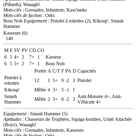
(Pillards), Waaagh!
Mots-clés
: Grenades, Infanterie, Kass'tanks
Mots-clés de faction
: Orks
Boss Nob
Equipement
: Pistolet à rokettes (2), Kikoup', Smash
Hammer
Kasseurs (6)
140
M
E
SV
PV
CD
CO
6
5
4+
2
7+
1
Kasseur
6
5
5+
2
7+
1
Boss Nob
Portée
A
C/T
F
PA
D
Capacités
Pistolet à
12
1
5+
9
-2
3
Pistolet
rokettes
Kikoup'
Mêlée
4
3+
5
-1
1
Smash
Anti-Monstre 4+, Anti-
Mêlée
2
3+
6
-2
3
Hammer
Véhicule 4+
Equipement
: Smash Hammer (5)
Aptitudes
: Chasseurs de Trophées, Squigs-bombes, Unité Attachée
(Boyz), Waaagh!
Mots-clés
: Grenades, Infanterie, Kasseurs
Mots-clés de faction
: Orks