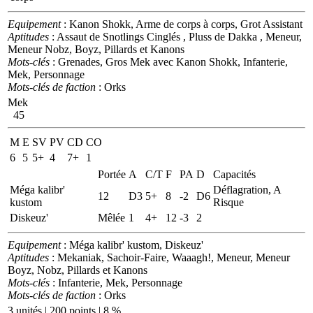
Equipement
: Kanon Shokk, Arme de corps à corps, Grot Assistant
Aptitudes
: Assaut de Snotlings Cinglés , Pluss de Dakka , Meneur,
Meneur Nobz, Boyz, Pillards et Kanons
Mots-clés
: Grenades, Gros Mek avec Kanon Shokk, Infanterie,
Mek, Personnage
Mots-clés de faction
: Orks
Mek
45
M
E
SV
PV
CD
CO
6
5
5+
4
7+
1
Portée
A
C/T
F
PA
D
Capacités
Méga kalibr'
Déflagration, A
12
D3
5+
8
-2
D6
kustom
Risque
Diskeuz'
Mêlée
1
4+
12
-3
2
Equipement
: Méga kalibr' kustom, Diskeuz'
Aptitudes
: Mekaniak, Sachoir-Faire, Waaagh!, Meneur, Meneur
Boyz, Nobz, Pillards et Kanons
Mots-clés
: Infanterie, Mek, Personnage
Mots-clés de faction
: Orks
3 unités | 200 points | 8 %