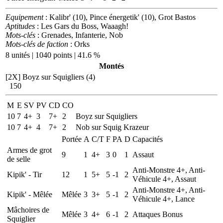
Equipement
: Kalibr' (10), Pince énergetik' (10), Grot Bastos
Aptitudes
: Les Gars du Boss, Waaagh!
Mots-clés
: Grenades, Infanterie, Nob
Mots-clés de faction
: Orks
8 unités | 1040 points | 41.6 %
Montés
[2X]
Boyz sur Squigliers (4)
150
M
E
SV
PV
CD
CO
10
7
4+
3
7+
2
Boyz sur Squigliers
10
7
4+
4
7+
2
Nob sur Squig Krazeur
Portée
A
C/T
F
PA
D
Capacités
Armes de grot
9
1
4+
3
0
1
Assaut
de selle
Anti-Monstre 4+, Anti-
Kipik' - Tir
12
1
5+
5
-1
2
Véhicule 4+, Assaut
Anti-Monstre 4+, Anti-
Kipik' - Mêlée
Mêlée
3
3+
5
-1
2
Véhicule 4+, Lance
Mâchoires de
Mêlée
3
4+
6
-1
2
Attaques Bonus
Squiglier