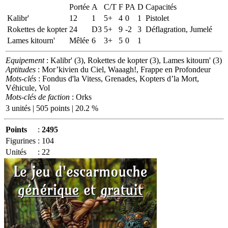
Portée
A
C/T
F
PA
D
Capacités
Kalibr'
12
1
5+
4
0
1
Pistolet
Rokettes de kopter
24
D3
5+
9
-2
3
Déflagration, Jumelé
Lames kitourn'
Mêlée
6
3+
5
0
1
Equipement
: Kalibr' (3), Rokettes de kopter (3), Lames kitourn' (3)
Aptitudes
: Mor’kivien du Ciel, Waaagh!, Frappe en Profondeur
Mots-clés
: Fondus d'la Vitess, Grenades, Kopters d’la Mort,
Véhicule, Vol
Mots-clés de faction
: Orks
3 unités | 505 points | 20.2 %
Points
:
2495
Figurines
:
104
Unités
:
22