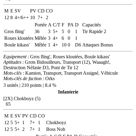
M
E
SV
PV
CD
CO
12
8
4+/6++
10
7+
2
Portée
A
C/T
F
PA
D
Capacités
Gros fling'
36
3
5+
5
0
1
Tir Rapide 2
Roues kloutées
Mêlée
3
4+
6
0
1
Boule kikass'
Mêlée
1
4+
10
0
D6
Attaques Bonus
Equipement
: Gros fling', Roues kloutées, Boule kikass'
Aptitudes
: Grots Bidouilleurs, Transport (12), Waaagh!,
Destruction Néfaste D3, Pont de Tir 12
Mots-clés
: Kamion, Transport, Transport Assigné, Véhicule
Mots-clés de faction
: Orks
3 unités | 210 points | 8.4 %
Infanterie
[2X]
Chokboyz (5)
65
M
E
SV
PV
CD
CO
12
5
5+
1
7+
1
Chokboyz
12
5
5+
2
7+
1
Boss Nob