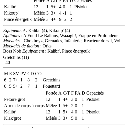
Portée
A
C/T
F
PA
D
Capacités
Kalibr'
12
1
5+
4
0
1
Pistolet
Kikoup'
Mêlée
3
3+
4
-1
1
Pince énergetik'
Mêlée
3
4+
9
-2
2
Equipement
: Kalibr' (4), Kikoup' (4)
Aptitudes
: A Fond Lé Ballons, Waaagh!, Frappe en Profondeur
Mots-clés
: Chokboyz, Grenades, Infanterie, Réacteur dorsal, Vol
Mots-clés de faction
: Orks
Boss Nob
Equipement
: Kalibr', Pince énergetik'
Gretchins (11)
40
M
E
SV
PV
CD
CO
6
2
7+
1
8+
2
Gretchins
6
5
5+
2
7+
1
Fouettard
Portée
A
C/T
F
PA
D
Capacités
Pétoire grot
12
1
4+
3
0
1
Pistolet
Arme de corps à corps
Mêlée
1
5+
2
0
1
Kalibr'
12
1
5+
4
0
1
Pistolet
Klak'grot
Mêlée
3
3+
5
0
1