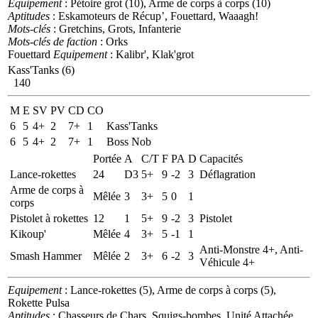
Equipement
: Pétoire grot (10), Arme de corps à corps (10)
Aptitudes
: Eskamoteurs de Récup’, Fouettard, Waaagh!
Mots-clés
: Gretchins, Grots, Infanterie
Mots-clés de faction
: Orks
Fouettard
Equipement
: Kalibr', Klak'grot
Kass'Tanks (6)
140
M
E
SV
PV
CD
CO
6
5
4+
2
7+
1
Kass'Tanks
6
5
4+
2
7+
1
Boss Nob
Portée
A
C/T
F
PA
D
Capacités
Lance-rokettes
24
D3
5+
9
-2
3
Déflagration
Arme de corps à
Mêlée
3
3+
5
0
1
corps
Pistolet à rokettes
12
1
5+
9
-2
3
Pistolet
Kikoup'
Mêlée
4
3+
5
-1
1
Anti-Monstre 4+, Anti-
Smash Hammer
Mêlée
2
3+
6
-2
3
Véhicule 4+
Equipement
: Lance-rokettes (5), Arme de corps à corps (5),
Rokette Pulsa
Aptitudes
: Chasseurs de Chars, Squigs-bombes, Unité Attachée