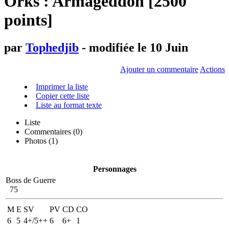
Orks : Armageddon [2500
points]
par
Tophedjib
- modifiée le 10 Juin
Ajouter un commentaire
Actions
Imprimer la liste
Copier cette liste
Liste au format texte
Liste
Commentaires (
0
)
Photos (1)
Personnages
Boss de Guerre
75
M
E
SV
PV
CD
CO
6
5
4+/5++
6
6+
1