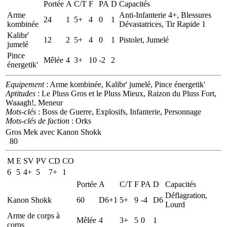
Portée
A
C/T
F
PA
D
Capacités
Arme
Anti-Infanterie 4+, Blessures
24
1
5+
4
0
1
kombinée
Dévastatrices, Tir Rapide 1
Kalibr'
12
2
5+
4
0
1
Pistolet, Jumelé
jumelé
Pince
Mêlée
4
3+
10
-2
2
énergetik'
Equipement
: Arme kombinée, Kalibr' jumelé, Pince énergetik'
Aptitudes
: Le Pluss Gros et le Pluss Mieux, Raizon du Pluss Fort,
Waaagh!, Meneur
Mots-clés
: Boss de Guerre, Explosifs, Infanterie, Personnage
Mots-clés de faction
: Orks
Gros Mek avec Kanon Shokk
80
M
E
SV
PV
CD
CO
6
5
4+
5
7+
1
Portée
A
C/T
F
PA
D
Capacités
Déflagration,
Kanon Shokk
60
D6+1
5+
9
-4
D6
Lourd
Arme de corps à
Mêlée
4
3+
5
0
1
corps