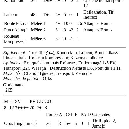
Kanon kitu
24
D6+1
5+
9
-2
2
capacité de transport à
12
Déflagration, Tir
Lobeur
48
D6
5+
5
0
1
Indirect
Boule kikass'
Mêlée
1
4+
10
0
D6
Attaques Bonus
Pince katrap'
Mêlée
2
3+
8
-2
2
Attaques Bonus
Rouleau
Mêlée
6
3+
9
-1
2
kompresseur
Equipement
: Gros fling' (4), Kanon kitu, Lobeur, Boule kikass',
Pince katrap', Rouleau kompresseur, Kazemate blindée
Aptitudes
: Brinquebalant mais Robuste , Endommagé 1-5 PV,
Transport (22), Waaagh!, Destruction Néfaste D6, Pont de Tir 11
Mots-clés
: Chariot d'guerre, Transport, Véhicule
Mots-clés de faction
: Orks
Gorkanaute
265
M
E
SV
PV
CD
CO
8
12
3+/6++
20
7+
8
Portée
A
C/T
F
PA
D
Capacités
Tir Rapide 2,
Gros fling' jumelé
36
3
5+
5
0
1
Jumelé