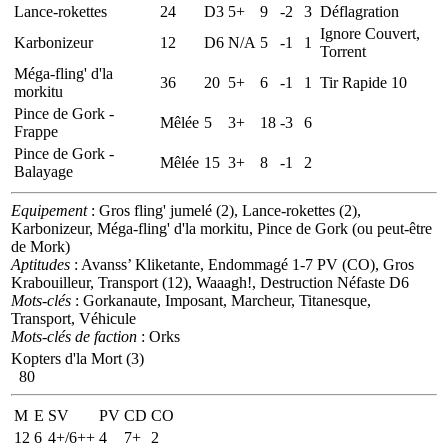
Lance-rokettes
24
D3
5+
9
-2
3
Déflagration
Ignore Couvert,
Karbonizeur
12
D6
N/A
5
-1
1
Torrent
Méga-fling' d'la
36
20
5+
6
-1
1
Tir Rapide 10
morkitu
Pince de Gork -
Mêlée
5
3+
18
-3
6
Frappe
Pince de Gork -
Mêlée
15
3+
8
-1
2
Balayage
Equipement
: Gros fling' jumelé (2), Lance-rokettes (2),
Karbonizeur, Méga-fling' d'la morkitu, Pince de Gork (ou peut-être
de Mork)
Aptitudes
: Avanss’ Kliketante, Endommagé 1-7 PV (CO), Gros
Krabouilleur, Transport (12), Waaagh!, Destruction Néfaste D6
Mots-clés
: Gorkanaute, Imposant, Marcheur, Titanesque,
Transport, Véhicule
Mots-clés de faction
: Orks
Kopters d'la Mort (3)
80
M
E
SV
PV
CD
CO
12
6
4+/6++
4
7+
2