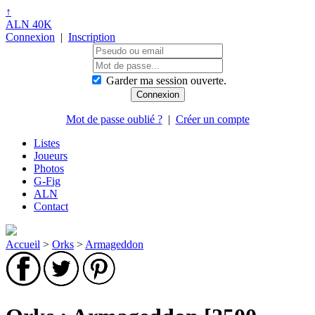
↑
ALN 40K
Connexion
|
Inscription
Garder ma session ouverte.
Mot de passe oublié ?
|
Créer un compte
Listes
Joueurs
Photos
G-Fig
ALN
Contact
Accueil
>
Orks
>
Armageddon