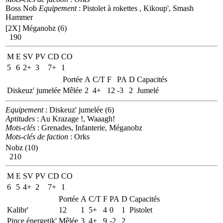
Boss Nob
Equipement
: Pistolet à rokettes , Kikoup', Smash
Hammer
[2X]
Méganobz (6)
190
M
E
SV
PV
CD
CO
5
6
2+
3
7+
1
Portée
A
C/T
F
PA
D
Capacités
Diskeuz' jumelée
Mêlée
2
4+
12
-3
2
Jumelé
Equipement
: Diskeuz' jumelée (6)
Aptitudes
: Au Krazage !, Waaagh!
Mots-clés
: Grenades, Infanterie, Méganobz
Mots-clés de faction
: Orks
Nobz (10)
210
M
E
SV
PV
CD
CO
6
5
4+
2
7+
1
Portée
A
C/T
F
PA
D
Capacités
Kalibr'
12
1
5+
4
0
1
Pistolet
Pince énergetik'
Mêlée
3
4+
9
-2
2