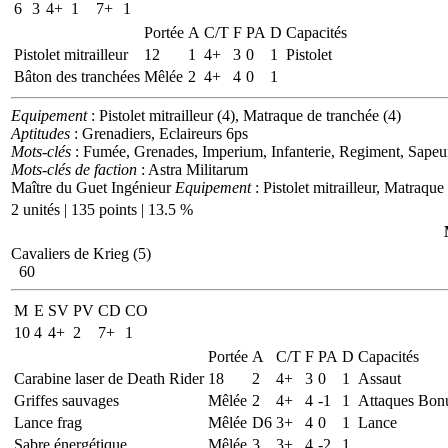
6
3
4+
1
7+
1
Portée
A
C/T
F
PA
D
Capacités
Pistolet mitrailleur
12
1
4+
3
0
1
Pistolet
Bâton des tranchées
Mêlée
2
4+
4
0
1
Equipement
: Pistolet mitrailleur (4), Matraque de tranchée (4)
Aptitudes
: Grenadiers, Eclaireurs 6ps
Mots-clés
: Fumée, Grenades, Imperium, Infanterie, Regiment, Sapeu
Mots-clés de faction
: Astra Militarum
Maître du Guet Ingénieur
Equipement
: Pistolet mitrailleur, Matraque
2 unités | 135 points | 13.5 %
Cavaliers de Krieg (5)
60
M
E
SV
PV
CD
CO
10
4
4+
2
7+
1
Portée
A
C/T
F
PA
D
Capacités
Carabine laser de Death Rider
18
2
4+
3
0
1
Assaut
Griffes sauvages
Mêlée
2
4+
4
-1
1
Attaques Bon
Lance frag
Mêlée
D6
3+
4
0
1
Lance
Sabre énergétique
Mêlée
3
3+
4
-2
1