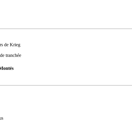
rs de Krieg
 de tranchée
Montés
us