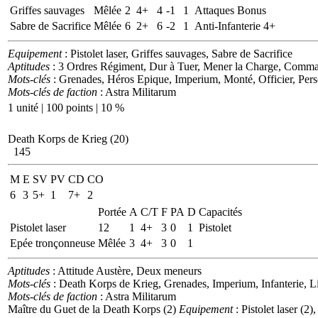
Griffes sauvages
Mêlée
2
4+
4
-1
1
Attaques Bonus
Sabre de Sacrifice
Mêlée
6
2+
6
-2
1
Anti-Infanterie 4+
Equipement
: Pistolet laser, Griffes sauvages, Sabre de Sacrifice
Aptitudes
: 3 Ordres Régiment, Dur à Tuer, Mener la Charge, Comman
Mots-clés
: Grenades, Héros Epique, Imperium, Monté, Officier, Per
Mots-clés de faction
: Astra Militarum
1 unité | 100 points | 10 %
Death Korps de Krieg (20)
145
M
E
SV
PV
CD
CO
6
3
5+
1
7+
2
Portée
A
C/T
F
PA
D
Capacités
Pistolet laser
12
1
4+
3
0
1
Pistolet
Epée tronçonneuse
Mêlée
3
4+
3
0
1
Aptitudes
: Attitude Austère, Deux meneurs
Mots-clés
: Death Korps de Krieg, Grenades, Imperium, Infanterie, L
Mots-clés de faction
: Astra Militarum
Maître du Guet de la Death Korps (2)
Equipement
: Pistolet laser (2