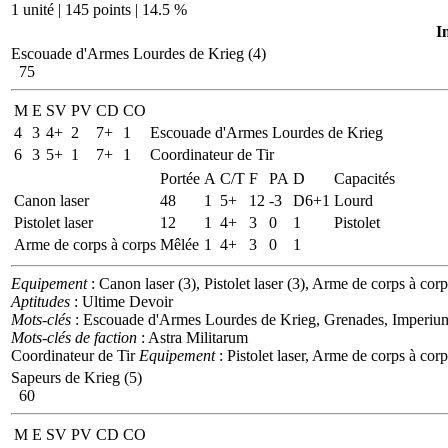
1 unité | 145 points | 14.5 %
I
Escouade d'Armes Lourdes de Krieg (4)
75
M
E
SV
PV
CD
CO
4
3
4+
2
7+
1
Escouade d'Armes Lourdes de Krieg
6
3
5+
1
7+
1
Coordinateur de Tir
Portée
A
C/T
F
PA
D
Capacités
Canon laser
48
1
5+
12
-3
D6+1
Lourd
Pistolet laser
12
1
4+
3
0
1
Pistolet
Arme de corps à corps
Mêlée
1
4+
3
0
1
Equipement
: Canon laser (3), Pistolet laser (3), Arme de corps à corp
Aptitudes
: Ultime Devoir
Mots-clés
: Escouade d'Armes Lourdes de Krieg, Grenades, Imperium
Mots-clés de faction
: Astra Militarum
Coordinateur de Tir
Equipement
: Pistolet laser, Arme de corps à corp
Sapeurs de Krieg (5)
60
M
E
SV
PV
CD
CO