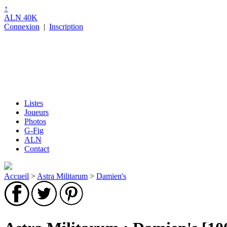
↑
ALN 40K
Connexion
|
Inscription
Listes
Joueurs
Photos
G-Fig
ALN
Contact
Accueil
>
Astra Militarum
>
Damien's