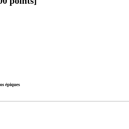
00 points]
os épiques