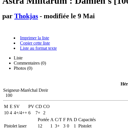
Astra Militarum : Damien's [10
par
Thokjas
- modifiée le 9 Mai
Imprimer la liste
Copier cette liste
Liste au format texte
Liste
Commentaires (
0
)
Photos (0)
Hér
Seigneur-Maréchal Dreir
100
M
E
SV
PV
CD
CO
10
4
4+/4++
6
7+
2
Portée
A
C/T
F
PA
D
Capacités
Pistolet laser
12
1
3+
3
0
1
Pistolet