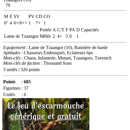
70
M
E
SV
PV
CD
CO
6"
4
6+/6++
1
7+
1
Portée
A
C/T
F
PA
D
Capacités
Lame de Tzaangor
Mêlée
2
4+
5
0
1
Equipement
: Lame de Tzaangor (10), Bannière de harde
Aptitudes
: Chasseurs Embusqués, Eclaireurs 6ps
Mots-clés
: Chaos, Infanterie, Mutant, Tzaangors, Tzeentch
Mots-clés de faction
: Thousand Sons
3 unités | 320 points
Points
:
685
Figurines
:
37
Unités
:
6