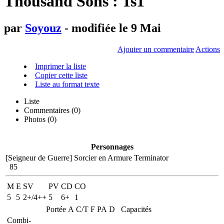
Thousand Sons : Ts1
par
Soyouz
- modifiée le 9 Mai
Ajouter un commentaire
Actions
Imprimer la liste
Copier cette liste
Liste au format texte
Liste
Commentaires (
0
)
Photos (0)
Personnages
[Seigneur de Guerre]
Sorcier en Armure Terminator
85
M
E
SV
PV
CD
CO
5
5
2+/4++
5
6+
1
Portée
A
C/T
F
PA
D
Capacités
Combi-