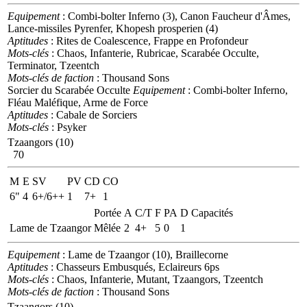
Equipement
: Combi-bolter Inferno (3), Canon Faucheur d'Âmes,
Lance-missiles Pyrenfer, Khopesh prosperien (4)
Aptitudes
: Rites de Coalescence, Frappe en Profondeur
Mots-clés
: Chaos, Infanterie, Rubricae, Scarabée Occulte,
Terminator, Tzeentch
Mots-clés de faction
: Thousand Sons
Sorcier du Scarabée Occulte
Equipement
: Combi-bolter Inferno,
Fléau Maléfique, Arme de Force
Aptitudes
: Cabale de Sorciers
Mots-clés
: Psyker
Tzaangors (10)
70
M
E
SV
PV
CD
CO
6"
4
6+/6++
1
7+
1
Portée
A
C/T
F
PA
D
Capacités
Lame de Tzaangor
Mêlée
2
4+
5
0
1
Equipement
: Lame de Tzaangor (10), Braillecorne
Aptitudes
: Chasseurs Embusqués, Eclaireurs 6ps
Mots-clés
: Chaos, Infanterie, Mutant, Tzaangors, Tzeentch
Mots-clés de faction
: Thousand Sons
Tzaangors (10)