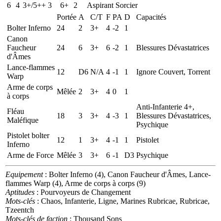
6
4
3+/5++
3
6+
2
Aspirant Sorcier
Portée
A
C/T
F
PA
D
Capacités
Bolter Inferno
24
2
3+
4
-2
1
Canon
Faucheur
24
6
3+
6
-2
1
Blessures Dévastatrices
d'Âmes
Lance-flammes
12
D6
N/A
4
-1
1
Ignore Couvert, Torrent
Warp
Arme de corps
Mêlée
2
3+
4
0
1
à corps
Anti-Infanterie 4+,
Fléau
18
3
3+
4
-3
1
Blessures Dévastatrices,
Maléfique
Psychique
Pistolet bolter
12
1
3+
4
-1
1
Pistolet
Inferno
Arme de Force
Mêlée
3
3+
6
-1
D3
Psychique
Equipement
: Bolter Inferno (4), Canon Faucheur d'Âmes, Lance-
flammes Warp (4), Arme de corps à corps (9)
Aptitudes
: Pourvoyeurs de Changement
Mots-clés
: Chaos, Infanterie, Ligne, Marines Rubricae, Rubricae,
Tzeentch
Mots-clés de faction
: Thousand Sons