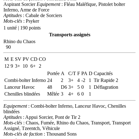
Aspirant Sorcier
Equipement
: Fléau Maléfique, Pistolet bolter
Inferno, Arme de Force
Aptitudes
: Cabale de Sorciers
Mots-clés
: Psyker
1 unité | 190 points
Transports assignés
Rhino du Chaos
90
M
E
SV
PV
CD
CO
12
9
3+
10
6+
2
Portée
A
C/T
F
PA
D
Capacités
Combi-bolter Inferno
24
2
3+
4
-2
1
Tir Rapide 2
Lanceur Havoc
48
D6
3+
5
0
1
Déflagration
Chenilles blindées
Mêlée
3
4+
6
0
1
Equipement
: Combi-bolter Inferno, Lanceur Havoc, Chenilles
blindées
Aptitudes
: Appui Sorcier, Pont de Tir 2
Mots-clés
: Chaos, Fumée, Rhino du Chaos, Transport, Transport
Assigné, Tzeentch, Véhicule
Mots-clés de faction
: Thousand Sons