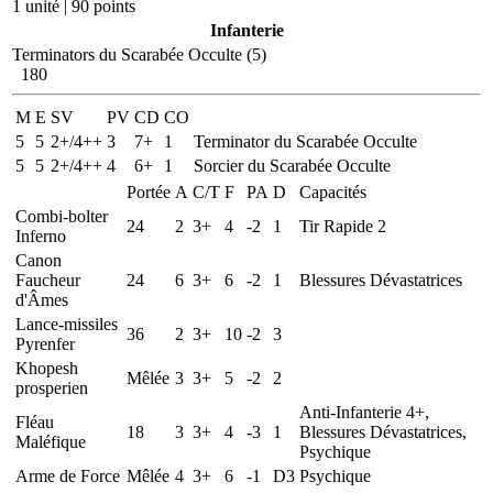
1 unité | 90 points
Infanterie
Terminators du Scarabée Occulte (5)
180
M
E
SV
PV
CD
CO
5
5
2+/4++
3
7+
1
Terminator du Scarabée Occulte
5
5
2+/4++
4
6+
1
Sorcier du Scarabée Occulte
Portée
A
C/T
F
PA
D
Capacités
Combi-bolter
24
2
3+
4
-2
1
Tir Rapide 2
Inferno
Canon
Faucheur
24
6
3+
6
-2
1
Blessures Dévastatrices
d'Âmes
Lance-missiles
36
2
3+
10
-2
3
Pyrenfer
Khopesh
Mêlée
3
3+
5
-2
2
prosperien
Anti-Infanterie 4+,
Fléau
18
3
3+
4
-3
1
Blessures Dévastatrices,
Maléfique
Psychique
Arme de Force
Mêlée
4
3+
6
-1
D3
Psychique