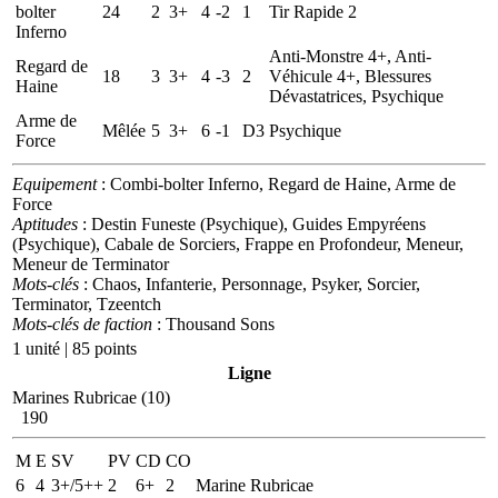
bolter
24
2
3+
4
-2
1
Tir Rapide 2
Inferno
Anti-Monstre 4+, Anti-
Regard de
18
3
3+
4
-3
2
Véhicule 4+, Blessures
Haine
Dévastatrices, Psychique
Arme de
Mêlée
5
3+
6
-1
D3
Psychique
Force
Equipement
: Combi-bolter Inferno, Regard de Haine, Arme de
Force
Aptitudes
: Destin Funeste (Psychique), Guides Empyréens
(Psychique), Cabale de Sorciers, Frappe en Profondeur, Meneur,
Meneur de Terminator
Mots-clés
: Chaos, Infanterie, Personnage, Psyker, Sorcier,
Terminator, Tzeentch
Mots-clés de faction
: Thousand Sons
1 unité | 85 points
Ligne
Marines Rubricae (10)
190
M
E
SV
PV
CD
CO
6
4
3+/5++
2
6+
2
Marine Rubricae