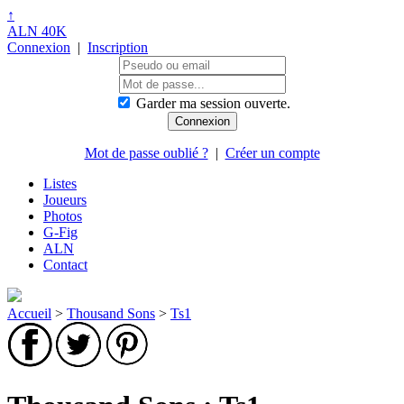
↑
ALN 40K
Connexion
|
Inscription
Garder ma session ouverte.
Mot de passe oublié ?
|
Créer un compte
Listes
Joueurs
Photos
G-Fig
ALN
Contact
Accueil
>
Thousand Sons
>
Ts1