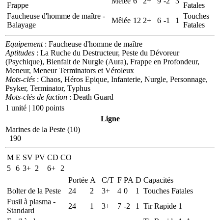
Mélée
6
2+
9
-2
3
Frappe
Fatales
Faucheuse d'homme de maître -
Touches
Mêlée
12
2+
6
-1
1
Balayage
Fatales
Equipement
: Faucheuse d'homme de maître
Aptitudes
: La Ruche du Destructeur, Peste du Dévoreur
(Psychique), Bienfait de Nurgle (Aura), Frappe en Profondeur,
Meneur, Meneur Terminators et Véroleux
Mots-clés
: Chaos, Héros Epique, Infanterie, Nurgle, Personnage,
Psyker, Terminator, Typhus
Mots-clés de faction
: Death Guard
1 unité | 100 points
Ligne
Marines de la Peste (10)
190
M
E
SV
PV
CD
CO
5
6
3+
2
6+
2
Portée
A
C/T
F
PA
D
Capacités
Bolter de la Peste
24
2
3+
4
0
1
Touches Fatales
Fusil à plasma -
24
1
3+
7
-2
1
Tir Rapide 1
Standard