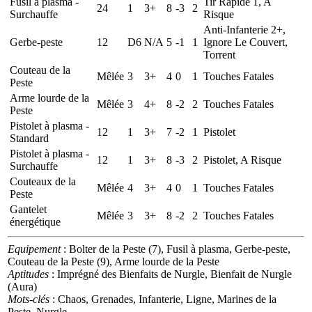
Fusil à plasma -
Tir Rapide 1, A
24
1
3+
8
-3
2
Surchauffe
Risque
Anti-Infanterie 2+,
Gerbe-peste
12
D6
N/A
5
-1
1
Ignore Le Couvert,
Torrent
Couteau de la
Mêlée
3
3+
4
0
1
Touches Fatales
Peste
Arme lourde de la
Mêlée
3
4+
8
-2
2
Touches Fatales
Peste
Pistolet à plasma -
12
1
3+
7
-2
1
Pistolet
Standard
Pistolet à plasma -
12
1
3+
8
-3
2
Pistolet, A Risque
Surchauffe
Couteaux de la
Mêlée
4
3+
4
0
1
Touches Fatales
Peste
Gantelet
Mêlée
3
3+
8
-2
2
Touches Fatales
énergétique
Equipement
: Bolter de la Peste (7), Fusil à plasma, Gerbe-peste,
Couteau de la Peste (9), Arme lourde de la Peste
Aptitudes
: Imprégné des Bienfaits de Nurgle, Bienfait de Nurgle
(Aura)
Mots-clés
: Chaos, Grenades, Infanterie, Ligne, Marines de la
Peste, Nurgle