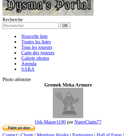
Recherche
Nouvelle liste
Toutes les listes
Tous les joueurs
Carte des joueurs
Galerie photos
Agenda
SARA
Photo aléatoire
Gromek Meka Armure
Ork-Marav1190
par
NanoClaim77
Contact
|
Charte
|
Mentions légales
|
Partenaires
|
Hall of Fame
|