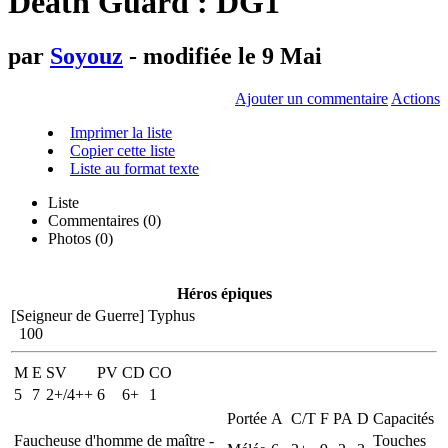
Death Guard : DG1
par
Soyouz
- modifiée le 9 Mai
Ajouter un commentaire
Actions
Imprimer la liste
Copier cette liste
Liste au format texte
Liste
Commentaires (
0
)
Photos (0)
Héros épiques
[Seigneur de Guerre]
Typhus
100
M
E
SV
PV
CD
CO
5
7
2+/4++
6
6+
1
Portée
A
C/T
F
PA
D
Capacités
Faucheuse d'homme de maître -
Touches