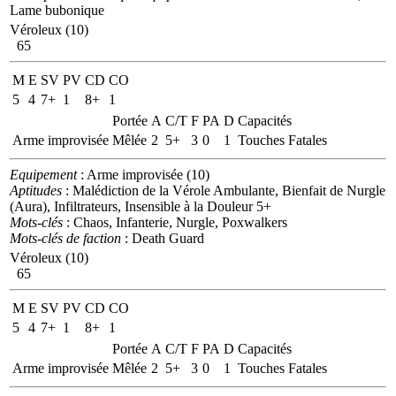
Lame bubonique
Véroleux (10)
65
M
E
SV
PV
CD
CO
5
4
7+
1
8+
1
Portée
A
C/T
F
PA
D
Capacités
Arme improvisée
Mêlée
2
5+
3
0
1
Touches Fatales
Equipement
: Arme improvisée (10)
Aptitudes
: Malédiction de la Vérole Ambulante, Bienfait de Nurgle
(Aura), Infiltrateurs, Insensible à la Douleur 5+
Mots-clés
: Chaos, Infanterie, Nurgle, Poxwalkers
Mots-clés de faction
: Death Guard
Véroleux (10)
65
M
E
SV
PV
CD
CO
5
4
7+
1
8+
1
Portée
A
C/T
F
PA
D
Capacités
Arme improvisée
Mêlée
2
5+
3
0
1
Touches Fatales