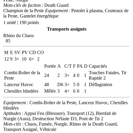
Mots-clés de faction
: Death Guard
Champion de la Peste
Equipement
: Pistolet à plasma, Couteaux de
la Peste, Gantelet énergétique
1 unité | 190 points
Transports assignés
Rhino du Chaos
85
M
E
SV
PV
CD
CO
12
9
3+
10
6+
2
Portée
A
C/T
F
PA
D
Capacités
Combi-Bolter de la
Touches Fatales, Tir
24
2
3+
4
0
1
Peste
Rapide 2
Lanceur Havoc
48
D6
3+
5
0
1
Déflagration
Chenilles blindées
Mêlée
3
4+
6
0
1
Equipement
: Combi-Bolter de la Peste, Lanceur Havoc, Chenilles
blindées
Aptitudes
: Appui Feu (Blessure), Transport (12), Bienfait de
Nurgle (Aura), Destruction Néfaste D3, Pont de Tir 2
Mots-clés
: Chaos, Fumée, Nurgle, Rhino de la Death Guard,
Transport Assigné, Véhicule