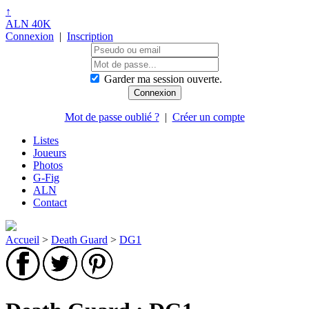
↑
ALN 40K
Connexion
|
Inscription
Garder ma session ouverte.
Mot de passe oublié ?
|
Créer un compte
Listes
Joueurs
Photos
G-Fig
ALN
Contact
Accueil
>
Death Guard
>
DG1