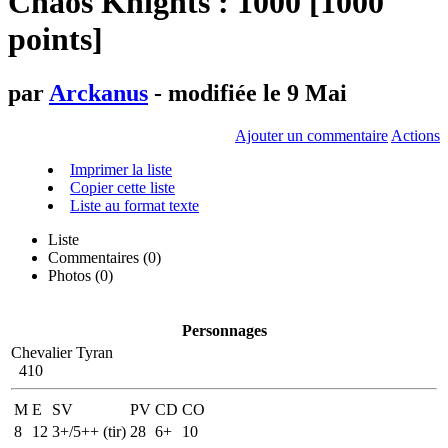
Chaos Knights : 1000 [1000
points]
par
Arckanus
- modifiée le 9 Mai
Ajouter un commentaire
Actions
Imprimer la liste
Copier cette liste
Liste au format texte
Liste
Commentaires (
0
)
Photos (0)
Personnages
Chevalier Tyran
410
M
E
SV
PV
CD
CO
8
12
3+/5++ (tir)
28
6+
10