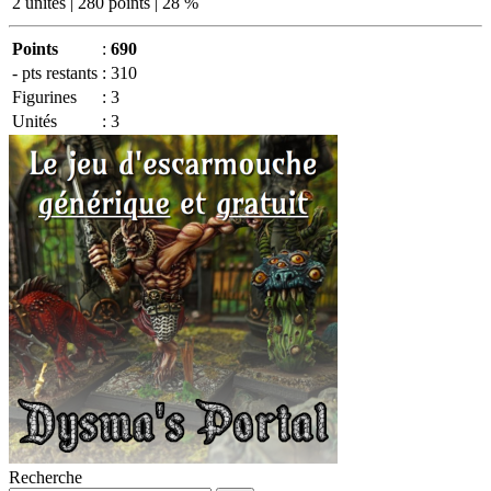
2 unités | 280 points | 28 %
Points
:
690
- pts restants
:
310
Figurines
:
3
Unités
:
3
Recherche