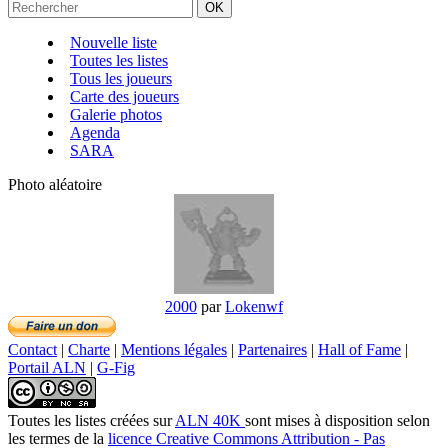
Nouvelle liste
Toutes les listes
Tous les joueurs
Carte des joueurs
Galerie photos
Agenda
SARA
Photo aléatoire
2000
par
Lokenwf
Contact
|
Charte
|
Mentions légales
|
Partenaires
|
Hall of Fame
|
Portail ALN
|
G-Fig
Toutes les listes créées
sur
ALN 40K
sont mises à disposition selon
les termes de la
licence Creative Commons Attribution - Pas