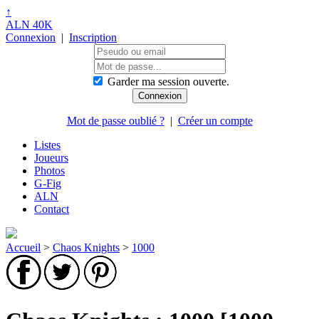
↑
ALN 40K
Connexion
|
Inscription
Garder ma session ouverte.
Mot de passe oublié ?
|
Créer un compte
Listes
Joueurs
Photos
G-Fig
ALN
Contact
Accueil
>
Chaos Knights
>
1000