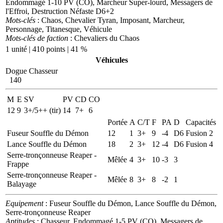
Endommagé 1-10 PV (CO), Marcheur Super-lourd, Messagers de
l'Effroi, Destruction Néfaste D6+2
Mots-clés
: Chaos, Chevalier Tyran, Imposant, Marcheur,
Personnage, Titanesque, Véhicule
Mots-clés de faction
: Chevaliers du Chaos
1 unité | 410 points | 41 %
Véhicules
Dogue Chasseur
140
M
E
SV
PV
CD
CO
12
9
3+/5++ (tir)
14
7+
6
Portée
A
C/T
F
PA
D
Capacités
Fuseur Souffle du Démon
12
1
3+
9
-4
D6
Fusion 2
Lance Souffle du Démon
18
2
3+
12
-4
D6
Fusion 4
Serre-tronçonneuse Reaper -
Mêlée
4
3+
10
-3
3
Frappe
Serre-tronçonneuse Reaper -
Mêlée
8
3+
8
-2
1
Balayage
Equipement
: Fuseur Souffle du Démon, Lance Souffle du Démon,
Serre-tronçonneuse Reaper
Aptitudes
: Chasseur, Endommagé 1-5 PV (CO), Messagers de