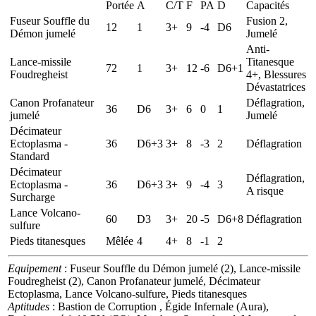
Portée
A
C/T
F
PA
D
Capacités
Fuseur Souffle du
Fusion 2,
12
1
3+
9
-4
D6
Démon jumelé
Jumelé
Anti-
Lance-missile
Titanesque
72
1
3+
12
-6
D6+1
Foudregheist
4+, Blessures
Dévastatrices
Canon Profanateur
Déflagration,
36
D6
3+
6
0
1
jumelé
Jumelé
Décimateur
Ectoplasma -
36
D6+3
3+
8
-3
2
Déflagration
Standard
Décimateur
Déflagration,
Ectoplasma -
36
D6+3
3+
9
-4
3
A risque
Surcharge
Lance Volcano-
60
D3
3+
20
-5
D6+8
Déflagration
sulfure
Pieds titanesques
Mêlée
4
4+
8
-1
2
Equipement
: Fuseur Souffle du Démon jumelé (2), Lance-missile
Foudregheist (2), Canon Profanateur jumelé, Décimateur
Ectoplasma, Lance Volcano-sulfure, Pieds titanesques
Aptitudes
: Bastion de Corruption , Égide Infernale (Aura),