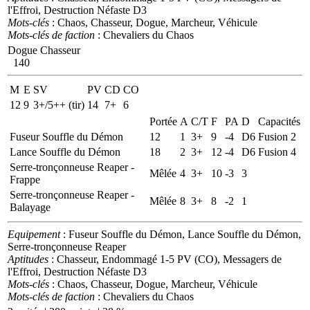
l'Effroi, Destruction Néfaste D3
Mots-clés
: Chaos, Chasseur, Dogue, Marcheur, Véhicule
Mots-clés de faction
: Chevaliers du Chaos
Dogue Chasseur
140
M
E
SV
PV
CD
CO
12
9
3+/5++ (tir)
14
7+
6
Portée
A
C/T
F
PA
D
Capacités
Fuseur Souffle du Démon
12
1
3+
9
-4
D6
Fusion 2
Lance Souffle du Démon
18
2
3+
12
-4
D6
Fusion 4
Serre-tronçonneuse Reaper -
Mêlée
4
3+
10
-3
3
Frappe
Serre-tronçonneuse Reaper -
Mêlée
8
3+
8
-2
1
Balayage
Equipement
: Fuseur Souffle du Démon, Lance Souffle du Démon,
Serre-tronçonneuse Reaper
Aptitudes
: Chasseur, Endommagé 1-5 PV (CO), Messagers de
l'Effroi, Destruction Néfaste D3
Mots-clés
: Chaos, Chasseur, Dogue, Marcheur, Véhicule
Mots-clés de faction
: Chevaliers du Chaos