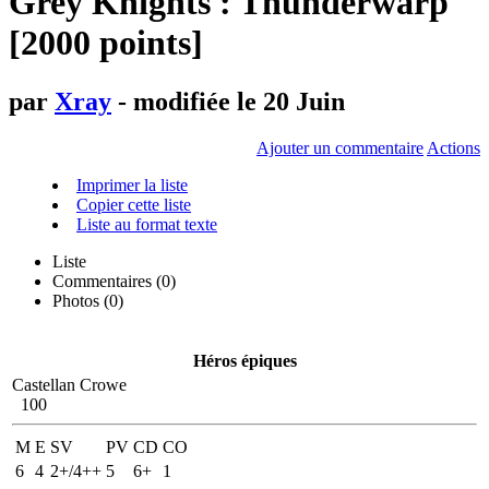
Grey Knights : Thunderwarp
[2000 points]
par
Xray
- modifiée le 20 Juin
Ajouter un commentaire
Actions
Imprimer la liste
Copier cette liste
Liste au format texte
Liste
Commentaires (
0
)
Photos (0)
Héros épiques
Castellan Crowe
100
M
E
SV
PV
CD
CO
6
4
2+/4++
5
6+
1