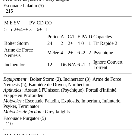
Escouade Paladin (5)
215
M
E
SV
PV
CD
CO
5
5
2+/4++
3
6+
1
Portée
A
C/T
F
PA
D
Capacités
Bolter Storm
24
2
2+
4
0
1
Tir Rapide 2
Arme de Force
Mêlée
4
2+
6
-2
2
Psychique
Nemesis
Ignore Couvert,
Incinerator
12
D6
N/A
6
-1
1
Torrent
Equipement
: Bolter Storm (2), Incinerator (3), Arme de Force
Nemesis (5), Bannière de Doyen, Narthecium
Aptitudes
: Assaut à l'Unisson (Psychique), Portail d'Infinité,
Frappe en Profondeur
Mots-clés
: Escouade Paladin, Explosifs, Imperium, Infanterie,
Psyker, Terminator
Mots-clés de faction
: Grey knights
Escouade Purgator (5)
110