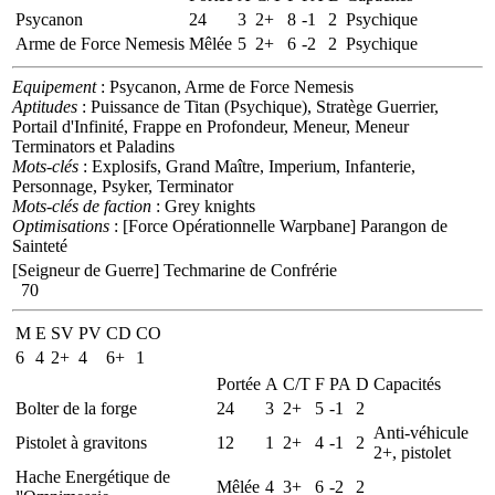
Psycanon
24
3
2+
8
-1
2
Psychique
Arme de Force Nemesis
Mêlée
5
2+
6
-2
2
Psychique
Equipement
: Psycanon, Arme de Force Nemesis
Aptitudes
: Puissance de Titan (Psychique), Stratège Guerrier,
Portail d'Infinité, Frappe en Profondeur, Meneur, Meneur
Terminators et Paladins
Mots-clés
: Explosifs, Grand Maître, Imperium, Infanterie,
Personnage, Psyker, Terminator
Mots-clés de faction
: Grey knights
Optimisations
: [Force Opérationnelle Warpbane] Parangon de
Sainteté
[Seigneur de Guerre]
Techmarine de Confrérie
70
M
E
SV
PV
CD
CO
6
4
2+
4
6+
1
Portée
A
C/T
F
PA
D
Capacités
Bolter de la forge
24
3
2+
5
-1
2
Anti-véhicule
Pistolet à gravitons
12
1
2+
4
-1
2
2+, pistolet
Hache Energétique de
Mêlée
4
3+
6
-2
2