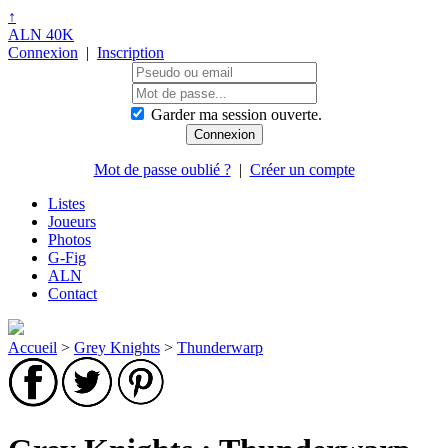
↑
ALN 40K
Connexion
|
Inscription
Garder ma session ouverte.
Mot de passe oublié ?
|
Créer un compte
Listes
Joueurs
Photos
G-Fig
ALN
Contact
Accueil
>
Grey Knights
>
Thunderwarp