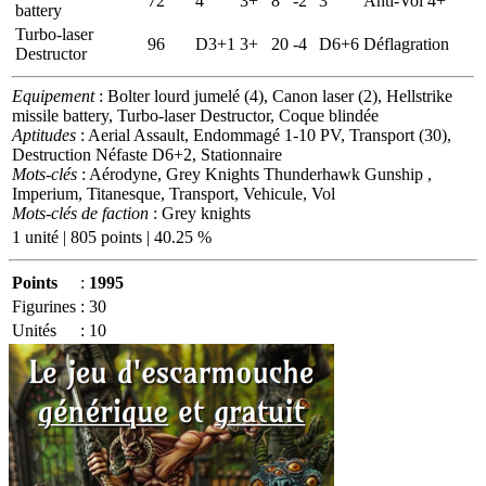
72
4
3+
8
-2
3
Anti-Vol 4+
battery
Turbo-laser
96
D3+1
3+
20
-4
D6+6
Déflagration
Destructor
Equipement
: Bolter lourd jumelé (4), Canon laser (2), Hellstrike
missile battery, Turbo-laser Destructor, Coque blindée
Aptitudes
: Aerial Assault, Endommagé 1-10 PV, Transport (30),
Destruction Néfaste D6+2, Stationnaire
Mots-clés
: Aérodyne, Grey Knights Thunderhawk Gunship ,
Imperium, Titanesque, Transport, Vehicule, Vol
Mots-clés de faction
: Grey knights
1 unité | 805 points | 40.25 %
Points
:
1995
Figurines
:
30
Unités
:
10