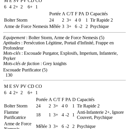
M
E
SV
PV
CD
CO
6
4
2+
2
6+
1
Portée
A
C/T
F
PA
D
Capacités
Bolter Storm
24
2
3+
4
0
1
Tir Rapide 2
Arme de Force Nemesis
Mêlée
3
3+
6
-2
2
Psychique
Equipement
: Bolter Storm, Arme de Force Nemesis (5)
Aptitudes
: Persécution Légitime, Portail d'Infinité, Frappe en
Profondeur
Mots-clés
: Escouade Purgator, Explosifs, Imperium, Infanterie,
Psyker
Mots-clés de faction
: Grey knights
Escouade Purificator (5)
130
M
E
SV
PV
CD
CO
6
4
2+
2
6+
1
Portée
A
C/T
F
PA
D
Capacités
Bolter Storm
24
2
3+
4
0
1
Tir Rapide 2
Flamme
Anti-Infanterie 2+, Ignore
18
1
3+
4
-2
1
Purificatrice
Couvert, Psychique
Arme de Force
Mêlée
3
3+
6
-2
2
Psychique
Nemesis