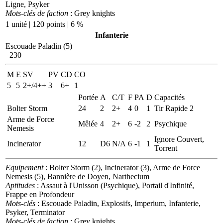
Ligne, Psyker
Mots-clés de faction
: Grey knights
1 unité | 120 points | 6 %
Infanterie
Escouade Paladin (5)
230
M
E
SV
PV
CD
CO
5
5
2+/4++
3
6+
1
Portée
A
C/T
F
PA
D
Capacités
Bolter Storm
24
2
2+
4
0
1
Tir Rapide 2
Arme de Force
Mêlée
4
2+
6
-2
2
Psychique
Nemesis
Ignore Couvert,
Incinerator
12
D6
N/A
6
-1
1
Torrent
Equipement
: Bolter Storm (2), Incinerator (3), Arme de Force
Nemesis (5), Bannière de Doyen, Narthecium
Aptitudes
: Assaut à l'Unisson (Psychique), Portail d'Infinité,
Frappe en Profondeur
Mots-clés
: Escouade Paladin, Explosifs, Imperium, Infanterie,
Psyker, Terminator
Mots-clés de faction
: Grey knights