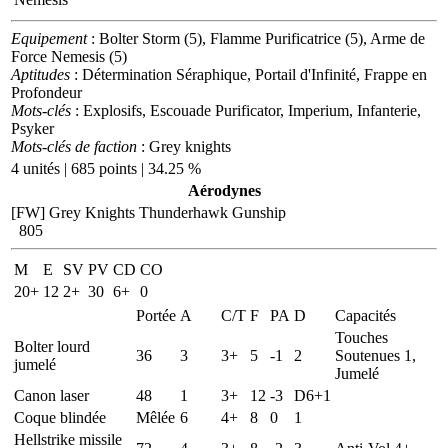
Equipement
: Bolter Storm (5), Flamme Purificatrice (5), Arme de
Force Nemesis (5)
Aptitudes
: Détermination Séraphique, Portail d'Infinité, Frappe en
Profondeur
Mots-clés
: Explosifs, Escouade Purificator, Imperium, Infanterie,
Psyker
Mots-clés de faction
: Grey knights
4 unités | 685 points | 34.25 %
Aérodynes
[FW] Grey Knights Thunderhawk Gunship
805
M
E
SV
PV
CD
CO
20+
12
2+
30
6+
0
Portée
A
C/T
F
PA
D
Capacités
Touches
Bolter lourd
36
3
3+
5
-1
2
Soutenues 1,
jumelé
Jumelé
Canon laser
48
1
3+
12
-3
D6+1
Coque blindée
Mêlée
6
4+
8
0
1
Hellstrike missile