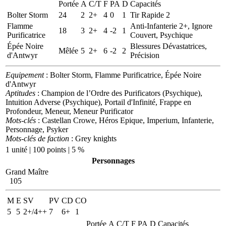
Portée
A
C/T
F
PA
D
Capacités
Bolter Storm
24
2
2+
4
0
1
Tir Rapide 2
Flamme
Anti-Infanterie 2+, Ignore
18
3
2+
4
-2
1
Purificatrice
Couvert, Psychique
Épée Noire
Blessures Dévastatrices,
Mêlée
5
2+
6
-2
2
d'Antwyr
Précision
Equipement
: Bolter Storm, Flamme Purificatrice, Épée Noire
d'Antwyr
Aptitudes
: Champion de l’Ordre des Purificators (Psychique),
Intuition Adverse (Psychique), Portail d'Infinité, Frappe en
Profondeur, Meneur, Meneur Purificator
Mots-clés
: Castellan Crowe, Héros Epique, Imperium, Infanterie,
Personnage, Psyker
Mots-clés de faction
: Grey knights
1 unité | 100 points | 5 %
Personnages
Grand Maître
105
M
E
SV
PV
CD
CO
5
5
2+/4++
7
6+
1
Portée
A
C/T
F
PA
D
Capacités