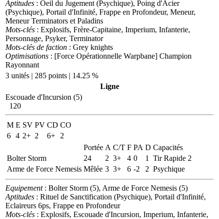
Aptitudes
: Oeil du Jugement (Psychique), Poing d'Acier
(Psychique), Portail d'Infinité, Frappe en Profondeur, Meneur,
Meneur Terminators et Paladins
Mots-clés
: Explosifs, Frère-Capitaine, Imperium, Infanterie,
Personnage, Psyker, Terminator
Mots-clés de faction
: Grey knights
Optimisations
: [Force Opérationnelle Warpbane] Champion
Rayonnant
3 unités | 285 points | 14.25 %
Ligne
Escouade d'Incursion (5)
120
M
E
SV
PV
CD
CO
6
4
2+
2
6+
2
Portée
A
C/T
F
PA
D
Capacités
Bolter Storm
24
2
3+
4
0
1
Tir Rapide 2
Arme de Force Nemesis
Mêlée
3
3+
6
-2
2
Psychique
Equipement
: Bolter Storm (5), Arme de Force Nemesis (5)
Aptitudes
: Rituel de Sanctification (Psychique), Portail d'Infinité,
Eclaireurs 6ps, Frappe en Profondeur
Mots-clés
: Explosifs, Escouade d'Incursion, Imperium, Infanterie,