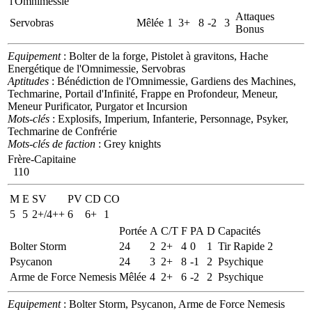
l'Omnimessie
Attaques
Servobras
Mêlée
1
3+
8
-2
3
Bonus
Equipement
: Bolter de la forge, Pistolet à gravitons, Hache
Energétique de l'Omnimessie, Servobras
Aptitudes
: Bénédiction de l'Omnimessie, Gardiens des Machines,
Techmarine, Portail d'Infinité, Frappe en Profondeur, Meneur,
Meneur Purificator, Purgator et Incursion
Mots-clés
: Explosifs, Imperium, Infanterie, Personnage, Psyker,
Techmarine de Confrérie
Mots-clés de faction
: Grey knights
Frère-Capitaine
110
M
E
SV
PV
CD
CO
5
5
2+/4++
6
6+
1
Portée
A
C/T
F
PA
D
Capacités
Bolter Storm
24
2
2+
4
0
1
Tir Rapide 2
Psycanon
24
3
2+
8
-1
2
Psychique
Arme de Force Nemesis
Mêlée
4
2+
6
-2
2
Psychique
Equipement
: Bolter Storm, Psycanon, Arme de Force Nemesis