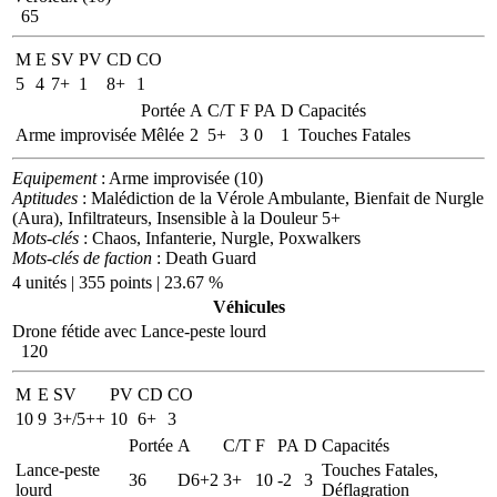
65
M
E
SV
PV
CD
CO
5
4
7+
1
8+
1
Portée
A
C/T
F
PA
D
Capacités
Arme improvisée
Mêlée
2
5+
3
0
1
Touches Fatales
Equipement
: Arme improvisée (10)
Aptitudes
: Malédiction de la Vérole Ambulante, Bienfait de Nurgle
(Aura), Infiltrateurs, Insensible à la Douleur 5+
Mots-clés
: Chaos, Infanterie, Nurgle, Poxwalkers
Mots-clés de faction
: Death Guard
4 unités | 355 points | 23.67 %
Véhicules
Drone fétide avec Lance-peste lourd
120
M
E
SV
PV
CD
CO
10
9
3+/5++
10
6+
3
Portée
A
C/T
F
PA
D
Capacités
Lance-peste
Touches Fatales,
36
D6+2
3+
10
-2
3
lourd
Déflagration