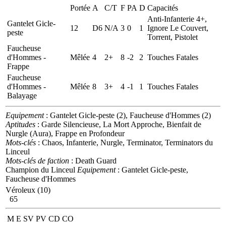
Portée
A
C/T
F
PA
D
Capacités
Anti-Infanterie 4+,
Gantelet Gicle-
12
D6
N/A
3
0
1
Ignore Le Couvert,
peste
Torrent, Pistolet
Faucheuse
d'Hommes -
Mêlée
4
2+
8
-2
2
Touches Fatales
Frappe
Faucheuse
d'Hommes -
Mêlée
8
3+
4
-1
1
Touches Fatales
Balayage
Equipement
: Gantelet Gicle-peste (2), Faucheuse d'Hommes (2)
Aptitudes
: Garde Silencieuse, La Mort Approche, Bienfait de
Nurgle (Aura), Frappe en Profondeur
Mots-clés
: Chaos, Infanterie, Nurgle, Terminator, Terminators du
Linceul
Mots-clés de faction
: Death Guard
Champion du Linceul
Equipement
: Gantelet Gicle-peste,
Faucheuse d'Hommes
Véroleux (10)
65
M
E
SV
PV
CD
CO