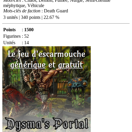
Mots-clés
: Chaos, Démon, Fumée, Nurgle, Semi-chenillé
méphytique, Véhicule
Mots-clés de faction
: Death Guard
3 unités | 340 points | 22.67 %
Points
:
1500
Figurines
:
52
Unités
:
14