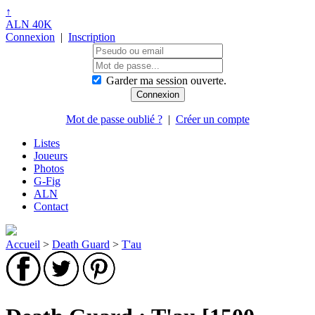
↑
ALN 40K
Connexion
|
Inscription
Garder ma session ouverte.
Mot de passe oublié ?
|
Créer un compte
Listes
Joueurs
Photos
G-Fig
ALN
Contact
Accueil
>
Death Guard
>
T'au