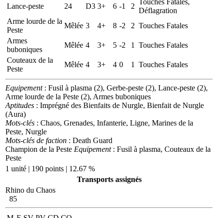
Touches Fatales,
Lance-peste
24
D3
3+
6
-1
2
Déflagration
Arme lourde de la
Mêlée
3
4+
8
-2
2
Touches Fatales
Peste
Armes
Mêlée
4
3+
5
-2
1
Touches Fatales
buboniques
Couteaux de la
Mêlée
4
3+
4
0
1
Touches Fatales
Peste
Equipement
: Fusil à plasma (2), Gerbe-peste (2), Lance-peste (2),
Arme lourde de la Peste (2), Armes buboniques
Aptitudes
: Imprégné des Bienfaits de Nurgle, Bienfait de Nurgle
(Aura)
Mots-clés
: Chaos, Grenades, Infanterie, Ligne, Marines de la
Peste, Nurgle
Mots-clés de faction
: Death Guard
Champion de la Peste
Equipement
: Fusil à plasma, Couteaux de la
Peste
1 unité | 190 points | 12.67 %
Transports assignés
Rhino du Chaos
85
M
E
SV
PV
CD
CO