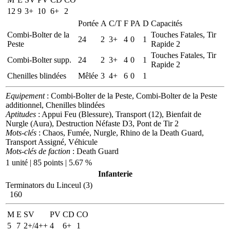
12
9
3+
10
6+
2
Portée
A
C/T
F
PA
D
Capacités
Combi-Bolter de la
Touches Fatales, Tir
24
2
3+
4
0
1
Peste
Rapide 2
Touches Fatales, Tir
Combi-Bolter supp.
24
2
3+
4
0
1
Rapide 2
Chenilles blindées
Mêlée
3
4+
6
0
1
Equipement
: Combi-Bolter de la Peste, Combi-Bolter de la Peste
additionnel, Chenilles blindées
Aptitudes
: Appui Feu (Blessure), Transport (12), Bienfait de
Nurgle (Aura), Destruction Néfaste D3, Pont de Tir 2
Mots-clés
: Chaos, Fumée, Nurgle, Rhino de la Death Guard,
Transport Assigné, Véhicule
Mots-clés de faction
: Death Guard
1 unité | 85 points | 5.67 %
Infanterie
Terminators du Linceul (3)
160
M
E
SV
PV
CD
CO
5
7
2+/4++
4
6+
1