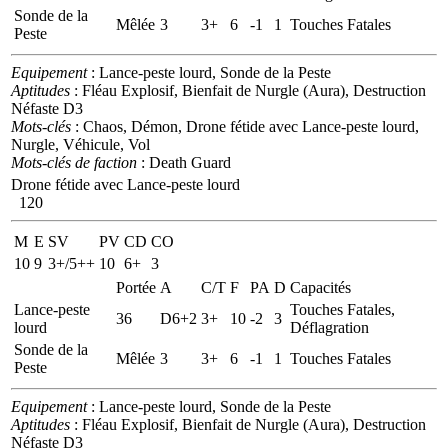
Sonde de la
Mêlée
3
3+
6
-1
1
Touches Fatales
Peste
Equipement
: Lance-peste lourd, Sonde de la Peste
Aptitudes
: Fléau Explosif, Bienfait de Nurgle (Aura), Destruction
Néfaste D3
Mots-clés
: Chaos, Démon, Drone fétide avec Lance-peste lourd,
Nurgle, Véhicule, Vol
Mots-clés de faction
: Death Guard
Drone fétide avec Lance-peste lourd
120
M
E
SV
PV
CD
CO
10
9
3+/5++
10
6+
3
Portée
A
C/T
F
PA
D
Capacités
Lance-peste
Touches Fatales,
36
D6+2
3+
10
-2
3
lourd
Déflagration
Sonde de la
Mêlée
3
3+
6
-1
1
Touches Fatales
Peste
Equipement
: Lance-peste lourd, Sonde de la Peste
Aptitudes
: Fléau Explosif, Bienfait de Nurgle (Aura), Destruction
Néfaste D3