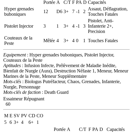
Portée
A
C/T
F
PA
D
Capacités
Hyper grenades
Assaut, Déflagration,
12
D6
3+
7
-1
2
buboniques
Touches Fatales
Pistolet, Anti-
Pistolet Injector
3
1
3+
4
-1
3
Infanterie 2+,
Precision
Couteaux de la
Mêlée
4
3+
4
0
1
Touches Fatales
Peste
Equipement
: Hyper grenades buboniques, Pistolet Injector,
Couteaux de la Peste
Aptitudes
: Infusion Infecte, Prélèvement de Maladie Inédite,
Bienfait de Nurgle (Aura), Destruction Néfaste 1, Meneur, Meneur
Marines de la Peste, Meneur Supplémentaire
Mots-clés
: Biologus Putréfacteur, Chaos, Grenades, Infanterie,
Nurgle, Personnage
Mots-clés de faction
: Death Guard
Essaimeur Répugnant
60
M
E
SV
PV
CD
CO
5
6
3+
4
6+
1
Portée
A
C/T
F
PA
D
Capacités