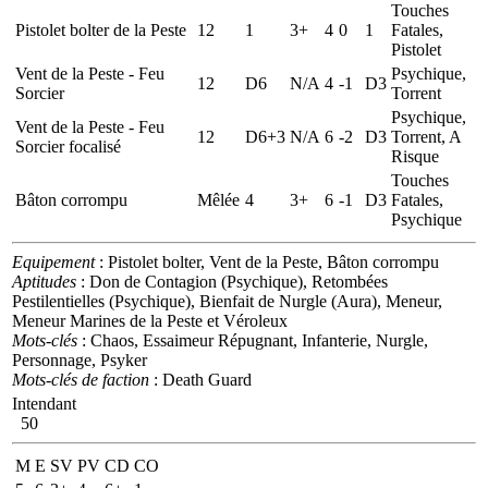
Touches
Pistolet bolter de la Peste
12
1
3+
4
0
1
Fatales,
Pistolet
Vent de la Peste - Feu
Psychique,
12
D6
N/A
4
-1
D3
Sorcier
Torrent
Psychique,
Vent de la Peste - Feu
12
D6+3
N/A
6
-2
D3
Torrent, A
Sorcier focalisé
Risque
Touches
Bâton corrompu
Mêlée
4
3+
6
-1
D3
Fatales,
Psychique
Equipement
: Pistolet bolter, Vent de la Peste, Bâton corrompu
Aptitudes
: Don de Contagion (Psychique), Retombées
Pestilentielles (Psychique), Bienfait de Nurgle (Aura), Meneur,
Meneur Marines de la Peste et Véroleux
Mots-clés
: Chaos, Essaimeur Répugnant, Infanterie, Nurgle,
Personnage, Psyker
Mots-clés de faction
: Death Guard
Intendant
50
M
E
SV
PV
CD
CO