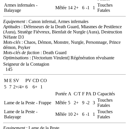
Armes infernales -
Touches
Mêlée
14
2+
6
-1
1
Balayage
Fatales
Equipement
: Canon infernal, Armes infernales
Aptitudes
: Défenseurs de la Death Guard, Miasmes de Pestilence
(Aura), Stratège Fiévreux, Bienfait de Nurgle (Aura), Destruction
Néfaste D3
Mots-clés
: Chaos, Démon, Monstre, Nurgle, Personnage, Prince
démon, Psyker
Mots-clés de faction
: Death Guard
Optimisations
: [Vectorium Virulent] Régénération révulsante
Seigneur de la Contagion
145
M
E
SV
PV
CD
CO
5
7
2+/4+
6
6+
1
Portée
A
C/T
F
PA
D
Capacités
Touches
Lame de la Peste - Frappe
Mêlée
5
2+
9
-2
3
Fatales
Lame de la Peste -
Touches
Mêlée
10
2+
6
-1
1
Balayage
Fatales
Equipement
: Lame de la Peste