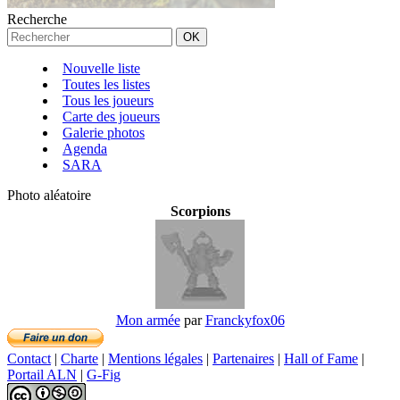
Recherche
Nouvelle liste
Toutes les listes
Tous les joueurs
Carte des joueurs
Galerie photos
Agenda
SARA
Photo aléatoire
Scorpions
Mon armée
par
Franckyfox06
Contact
|
Charte
|
Mentions légales
|
Partenaires
|
Hall of Fame
|
Portail ALN
|
G-Fig