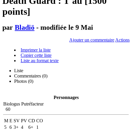
Death Guard : T'au [1500
points]
par
Bladiö
- modifiée le 9 Mai
Ajouter un commentaire
Actions
Imprimer la liste
Copier cette liste
Liste au format texte
Liste
Commentaires (
0
)
Photos (0)
Personnages
Biologus Putréfacteur
60
M
E
SV
PV
CD
CO
5
6
3+
4
6+
1