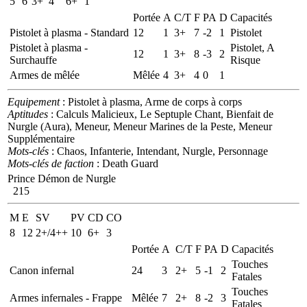
5
6
3+
4
6+
1
Portée
A
C/T
F
PA
D
Capacités
Pistolet à plasma - Standard
12
1
3+
7
-2
1
Pistolet
Pistolet à plasma -
Pistolet, A
12
1
3+
8
-3
2
Surchauffe
Risque
Armes de mêlée
Mêlée
4
3+
4
0
1
Equipement
: Pistolet à plasma, Arme de corps à corps
Aptitudes
: Calculs Malicieux, Le Septuple Chant, Bienfait de
Nurgle (Aura), Meneur, Meneur Marines de la Peste, Meneur
Supplémentaire
Mots-clés
: Chaos, Infanterie, Intendant, Nurgle, Personnage
Mots-clés de faction
: Death Guard
Prince Démon de Nurgle
215
M
E
SV
PV
CD
CO
8
12
2+/4++
10
6+
3
Portée
A
C/T
F
PA
D
Capacités
Touches
Canon infernal
24
3
2+
5
-1
2
Fatales
Touches
Armes infernales - Frappe
Mêlée
7
2+
8
-2
3
Fatales