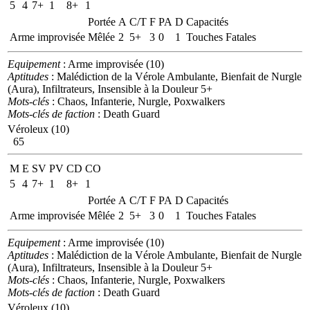
5
4
7+
1
8+
1
Portée
A
C/T
F
PA
D
Capacités
Arme improvisée
Mêlée
2
5+
3
0
1
Touches Fatales
Equipement
: Arme improvisée (10)
Aptitudes
: Malédiction de la Vérole Ambulante, Bienfait de Nurgle
(Aura), Infiltrateurs, Insensible à la Douleur 5+
Mots-clés
: Chaos, Infanterie, Nurgle, Poxwalkers
Mots-clés de faction
: Death Guard
Véroleux (10)
65
M
E
SV
PV
CD
CO
5
4
7+
1
8+
1
Portée
A
C/T
F
PA
D
Capacités
Arme improvisée
Mêlée
2
5+
3
0
1
Touches Fatales
Equipement
: Arme improvisée (10)
Aptitudes
: Malédiction de la Vérole Ambulante, Bienfait de Nurgle
(Aura), Infiltrateurs, Insensible à la Douleur 5+
Mots-clés
: Chaos, Infanterie, Nurgle, Poxwalkers
Mots-clés de faction
: Death Guard
Véroleux (10)