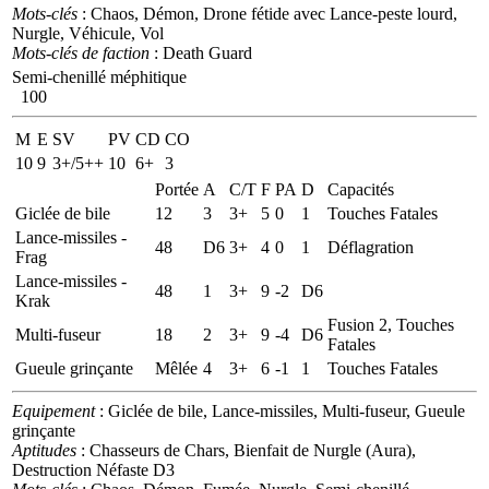
Mots-clés
: Chaos, Démon, Drone fétide avec Lance-peste lourd,
Nurgle, Véhicule, Vol
Mots-clés de faction
: Death Guard
Semi-chenillé méphitique
100
M
E
SV
PV
CD
CO
10
9
3+/5++
10
6+
3
Portée
A
C/T
F
PA
D
Capacités
Giclée de bile
12
3
3+
5
0
1
Touches Fatales
Lance-missiles -
48
D6
3+
4
0
1
Déflagration
Frag
Lance-missiles -
48
1
3+
9
-2
D6
Krak
Fusion 2, Touches
Multi-fuseur
18
2
3+
9
-4
D6
Fatales
Gueule grinçante
Mêlée
4
3+
6
-1
1
Touches Fatales
Equipement
: Giclée de bile, Lance-missiles, Multi-fuseur, Gueule
grinçante
Aptitudes
: Chasseurs de Chars, Bienfait de Nurgle (Aura),
Destruction Néfaste D3