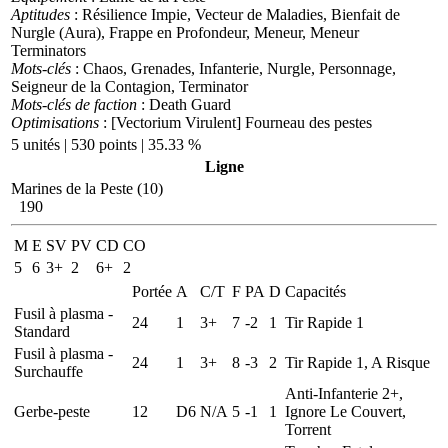
Aptitudes
: Résilience Impie, Vecteur de Maladies, Bienfait de
Nurgle (Aura), Frappe en Profondeur, Meneur, Meneur
Terminators
Mots-clés
: Chaos, Grenades, Infanterie, Nurgle, Personnage,
Seigneur de la Contagion, Terminator
Mots-clés de faction
: Death Guard
Optimisations
: [Vectorium Virulent] Fourneau des pestes
5 unités | 530 points | 35.33 %
Ligne
Marines de la Peste (10)
190
M
E
SV
PV
CD
CO
5
6
3+
2
6+
2
Portée
A
C/T
F
PA
D
Capacités
Fusil à plasma -
24
1
3+
7
-2
1
Tir Rapide 1
Standard
Fusil à plasma -
24
1
3+
8
-3
2
Tir Rapide 1, A Risque
Surchauffe
Anti-Infanterie 2+,
Gerbe-peste
12
D6
N/A
5
-1
1
Ignore Le Couvert,
Torrent