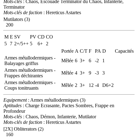
Mots-clés
: Chaos, Escouade Terminator du Chaos, Infanterie,
Terminator
Mots-clés de faction
: Hereticus Astartes
Mutilators (3)
200
M
E
SV
PV
CD
CO
5
7
2+/5++
5
6+
2
Portée
A
C/T
F
PA
D
Capacités
Armes métallodermiques -
Mêlée
6
3+
6
-2
1
Balayages griffus
Armes métallodermiques -
Mêlée
4
3+
9
-3
3
Frappes déchirantes
Armes métallodermiques -
Mêlée
2
3+
12
-4
D6+2
Coups tonitruants
Equipement
: Armes métallodermiques (3)
Aptitudes
: Charge Ecrasante, Pactes Sombres, Frappe en
Profondeur
Mots-clés
: Chaos, Démon, Infanterie, Mutilator
Mots-clés de faction
: Hereticus Astartes
[2X]
Obliterators (2)
160