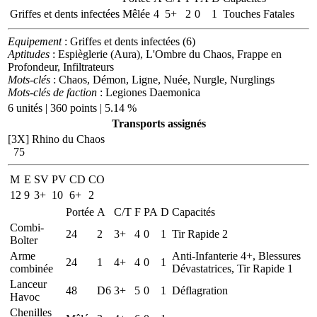
Griffes et dents infectées
Mêlée
4
5+
2
0
1
Touches Fatales
Equipement
: Griffes et dents infectées (6)
Aptitudes
: Espièglerie (Aura), L'Ombre du Chaos, Frappe en
Profondeur, Infiltrateurs
Mots-clés
: Chaos, Démon, Ligne, Nuée, Nurgle, Nurglings
Mots-clés de faction
: Legiones Daemonica
6 unités | 360 points | 5.14 %
Transports assignés
[3X]
Rhino du Chaos
75
M
E
SV
PV
CD
CO
12
9
3+
10
6+
2
Portée
A
C/T
F
PA
D
Capacités
Combi-
24
2
3+
4
0
1
Tir Rapide 2
Bolter
Arme
Anti-Infanterie 4+, Blessures
24
1
4+
4
0
1
combinée
Dévastatrices, Tir Rapide 1
Lanceur
48
D6
3+
5
0
1
Déflagration
Havoc
Chenilles