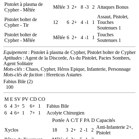
Pistolet à plasma de
Mêlée
3
2+
8
-3
2
Attaques Bonus
Cypher - Mêlée
Assaut, Pistolet,
Pistolet bolter de
12
6
2+
4
-1
1
Touches
Cypher - Tir
Soutenues 1
Pistolet bolter de
Touches
Mêlée
6
2+
4
-1
1
Cypher - Mêlée
Soutenues 1
Equipement
: Pistolet à plasma de Cypher, Pistolet bolter de Cypher
Aptitudes
: Agent de la Discorde, As du Pistolet, Pactes Sombres,
Agent Solitaire
Mots-clés
: Chaos, Cypher, Héros Epique, Infanterie, Personnage
Mots-clés de faction
: Hereticus Astartes
Fabius Bile (2)
100
M
E
SV
PV
CD
CO
6
4
3+
5
6+
1
Fabius Bile
6
4
6+
1
7+
1
Acolyte Chirurgien
Portée
A
C/T
F
PA
D
Capacités
Anti-Infanterie 2+,
Xyclos
18
3
2+
2
-1
2
Pistolet