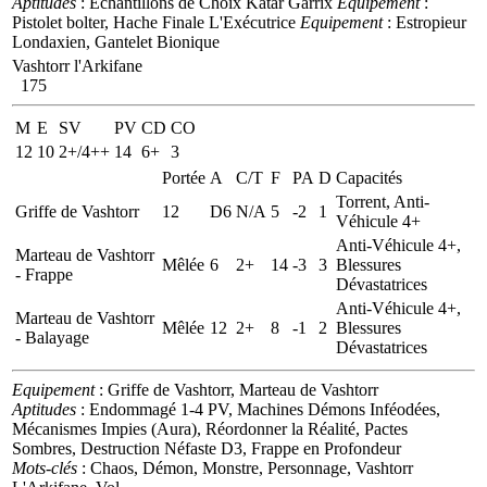
Aptitudes
: Echantillons de Choix
Katar Garrix
Equipement
:
Pistolet bolter, Hache Finale
L'Exécutrice
Equipement
: Estropieur
Londaxien, Gantelet Bionique
Vashtorr l'Arkifane
175
M
E
SV
PV
CD
CO
12
10
2+/4++
14
6+
3
Portée
A
C/T
F
PA
D
Capacités
Torrent, Anti-
Griffe de Vashtorr
12
D6
N/A
5
-2
1
Véhicule 4+
Anti-Véhicule 4+,
Marteau de Vashtorr
Mêlée
6
2+
14
-3
3
Blessures
- Frappe
Dévastatrices
Anti-Véhicule 4+,
Marteau de Vashtorr
Mêlée
12
2+
8
-1
2
Blessures
- Balayage
Dévastatrices
Equipement
: Griffe de Vashtorr, Marteau de Vashtorr
Aptitudes
: Endommagé 1-4 PV, Machines Démons Inféodées,
Mécanismes Impies (Aura), Réordonner la Réalité, Pactes
Sombres, Destruction Néfaste D3, Frappe en Profondeur
Mots-clés
: Chaos, Démon, Monstre, Personnage, Vashtorr