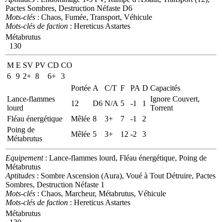
Pactes Sombres, Destruction Néfaste D6
Mots-clés
: Chaos, Fumée, Transport, Véhicule
Mots-clés de faction
: Hereticus Astartes
Métabrutus
130
M
E
SV
PV
CD
CO
6
9
2+
8
6+
3
Portée
A
C/T
F
PA
D
Capacités
Lance-flammes
Ignore Couvert,
12
D6
N/A
5
-1
1
lourd
Torrent
Fléau énergétique
Mêlée
8
3+
7
-1
2
Poing de
Mêlée
5
3+
12
-2
3
Métabrutus
Equipement
: Lance-flammes lourd, Fléau énergétique, Poing de
Métabrutus
Aptitudes
: Sombre Ascension (Aura), Voué à Tout Détruire, Pactes
Sombres, Destruction Néfaste 1
Mots-clés
: Chaos, Marcheur, Métabrutus, Véhicule
Mots-clés de faction
: Hereticus Astartes
Métabrutus