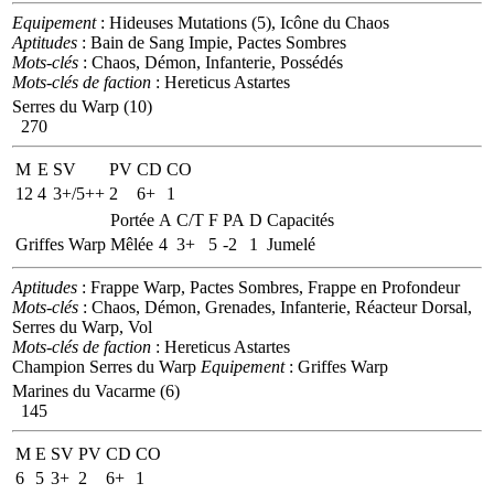
Equipement
: Hideuses Mutations (5), Icône du Chaos
Aptitudes
: Bain de Sang Impie, Pactes Sombres
Mots-clés
: Chaos, Démon, Infanterie, Possédés
Mots-clés de faction
: Hereticus Astartes
Serres du Warp (10)
270
M
E
SV
PV
CD
CO
12
4
3+/5++
2
6+
1
Portée
A
C/T
F
PA
D
Capacités
Griffes Warp
Mêlée
4
3+
5
-2
1
Jumelé
Aptitudes
: Frappe Warp, Pactes Sombres, Frappe en Profondeur
Mots-clés
: Chaos, Démon, Grenades, Infanterie, Réacteur Dorsal,
Serres du Warp, Vol
Mots-clés de faction
: Hereticus Astartes
Champion Serres du Warp
Equipement
: Griffes Warp
Marines du Vacarme (6)
145
M
E
SV
PV
CD
CO
6
5
3+
2
6+
1