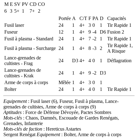
M
E
SV
PV
CD
CO
6
3
5+
1
7+
2
Portée
A
C/T
F
PA
D
Capacités
Fusil laser
24
1
4+
3
0
1
Tir Rapide 1
Fuseur
12
1
4+
9
-4
D6
Fusion 2
Fusil à plasma - Standard
24
1
4+
7
-2
1
Tir Rapide 1
Tir Rapide 1,
Fusil à plasma - Surcharge
24
1
4+
8
-3
2
A Risque
Lance-grenades de
24
D3
4+
4
0
1
Déflagration
cultistes - Frag
Lance-grenades de
24
1
4+
9
-2
D3
cultistes - Krak
Arme de corps à corps
Mêlée
1
4+
3
0
1
Bolter
24
1
4+
4
0
1
Tir Rapide 1
Equipement
: Fusil laser (6), Fuseur, Fusil à plasma, Lance-
grenades de cultistes, Arme de corps à corps (9)
Aptitudes
: Force de Défense Dévoyée, Pactes Sombres
Mots-clés
: Chaos, Damnés, Escouade de Gardes Renégats,
Grenades, Infanterie
Mots-clés de faction
: Hereticus Astartes
Sergent Renégat
Equipement
: Bolter, Arme de corps à corps