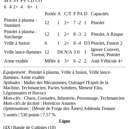
M
E
SV
PV
CD
CO
6
4
2+
4
6+
1
Portée
A
C/T
F
PA
D
Capacités
Pistolet à plasma -
12
1
2+
7
-2
1
Pistolet
Standard
Pistolet à plasma -
12
1
2+
8
-3
2
Pistolet, A Risque
Surcharge
Vrille à fusion
6
1
2+
8
-4
D3
Pistolet, Fusion 2
Ignore Couvert,
Vrille lance-flammes
12
D6
N/A
3
0
1
Torrent, Pistolet
Arme exaltée
Mêlée
4
3+
6
-2
2
Anti-Véhicule 4+
Equipement
: Pistolet à plasma, Vrille à fusion, Vrille lance-
flammes, Arme exaltée
Aptitudes
: Maître des Mécanismes, Outrager l'Esprit de la
Machine, Techmancien, Pactes Sombres, Meneur Elus,
Légionnaires et Havocs
Mots-clés
: Chaos, Grenades, Infanterie, Personnage, Techmancien
Mots-clés de faction
: Hereticus Astartes
Optimisations
: [Meute de Forge des Âmes] Addenda Tentant
5 unités | 530 points | 7.57 %
Ligne
[4X]
Bande de Cultistes (10)