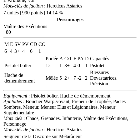
L'Arkifane, Vol
Mots-clés de faction
: Hereticus Astartes
7 unités | 990 points | 14.14 %
Personnages
Maître des Exécutions
80
M
E
SV
PV
CD
CO
6
4
3+
4
6+
1
Portée
A
C/T
F
PA
D
Capacités
Pistolet bolter
12
1
3+
4
0
1
Pistolet
Blessures
Hache de
Mêlée
5
2+
7
-2
2
Dévastatrices,
démembrement
Précision
Equipement
: Pistolet bolter, Hache de démembrement
Aptitudes
: Boucher Warp-voyant, Preneur de Trophée, Pactes
Sombres, Meneur, Meneur Elus et Légionnaires, Meneur
Supplémentaire
Mots-clés
: Chaos, Grenades, Infanterie, Maître des Exécutions,
Personnage
Mots-clés de faction
: Hereticus Astartes
Seigneur de la Discorde sur Métarôdeur