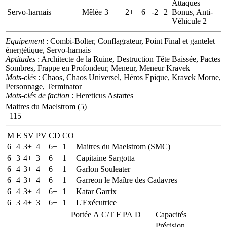
Attaques
Servo-harnais
Mêlée
3
2+
6
-2
2
Bonus, Anti-
Véhicule 2+
Equipement
: Combi-Bolter, Conflagrateur, Point Final et gantelet
énergétique, Servo-harnais
Aptitudes
: Architecte de la Ruine, Destruction Tête Baissée, Pactes
Sombres, Frappe en Profondeur, Meneur, Meneur Kravek
Mots-clés
: Chaos, Chaos Universel, Héros Epique, Kravek Morne,
Personnage, Terminator
Mots-clés de faction
: Hereticus Astartes
Maitres du Maelstrom (5)
115
M
E
SV
PV
CD
CO
6
4
3+
4
6+
1
Maitres du Maelstrom (SMC)
6
3
4+
3
6+
1
Capitaine Sargotta
6
4
3+
4
6+
1
Garlon Souleater
6
4
3+
4
6+
1
Garreon le Maître des Cadavres
6
4
3+
4
6+
1
Katar Garrix
6
3
4+
3
6+
1
L'Exécutrice
Portée
A
C/T
F
PA
D
Capacités
Précision,