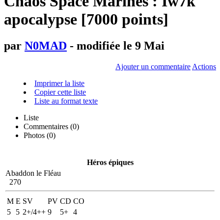
Chaos Space Marines : Iw7k
apocalypse [7000 points]
par
N0MAD
- modifiée le 9 Mai
Ajouter un commentaire
Actions
Imprimer la liste
Copier cette liste
Liste au format texte
Liste
Commentaires (
0
)
Photos (0)
Héros épiques
Abaddon le Fléau
270
M
E
SV
PV
CD
CO
5
5
2+/4++
9
5+
4