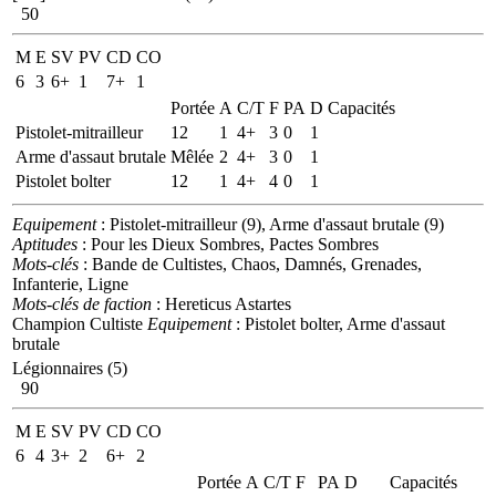
50
M
E
SV
PV
CD
CO
6
3
6+
1
7+
1
Portée
A
C/T
F
PA
D
Capacités
Pistolet-mitrailleur
12
1
4+
3
0
1
Arme d'assaut brutale
Mêlée
2
4+
3
0
1
Pistolet bolter
12
1
4+
4
0
1
Equipement
: Pistolet-mitrailleur (9), Arme d'assaut brutale (9)
Aptitudes
: Pour les Dieux Sombres, Pactes Sombres
Mots-clés
: Bande de Cultistes, Chaos, Damnés, Grenades,
Infanterie, Ligne
Mots-clés de faction
: Hereticus Astartes
Champion Cultiste
Equipement
: Pistolet bolter, Arme d'assaut
brutale
Légionnaires (5)
90
M
E
SV
PV
CD
CO
6
4
3+
2
6+
2
Portée
A
C/T
F
PA
D
Capacités