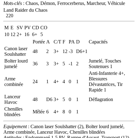
Mots-clés
: Chaos, Démon, Ferrocerberus, Marcheur, Véhicule
Land Raider du Chaos
220
M
E
SV
PV
CD
CO
10
12
2+
16
6+
5
Portée
A
C/T
F
PA
D
Capacités
Canon laser
48
2
3+
12
-3
D6+1
Soulshatter
Bolter lourd
Jumelé, Touches
36
3
3+
5
-1
2
jumelé
Soutenues 1
Anti-Infanterie 4+,
Arme
Blessures
24
1
4+
4
0
1
combinée
Dévastatrices, Tir
Rapide 1
Lanceur
48
D6
3+
5
0
1
Déflagration
Havoc
Chenilles
Mêlée
6
4+
8
0
1
blindées
Equipement
: Canon laser Soulshatter (2), Bolter lourd jumelé,
Arme combinée, Lanceur Havoc, Chenilles blindées
Aptitudes
: Endommagé 1-5 PV, Rampe d'Assaut, Transport (12),