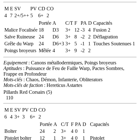
M
E
SV
PV
CD
CO
4
7
2+/5++
5
6+
2
Portée
A
C/T
F
PA
D
Capacités
Malice Focalisée
18
D3
3+
12
-3
4
Fusion 2
Salve Ruineuse
24
D6
3+
8
-2
2
Déflagration
Grêle du Warp
24
D6+3
3+
5
-1
1
Touches Soutenues 1
Poings broyeurs
Mêlée
4
3+
9
-2
2
Equipement
: Canons métallodermiques, Poings broyeurs
Aptitudes
: Puissance de Feu de Faille Warp, Pactes Sombres,
Frappe en Profondeur
Mots-clés
: Chaos, Démon, Infanterie, Obliterators
Mots-clés de faction
: Hereticus Astartes
Pillards Red Corsairs (5)
110
M
E
SV
PV
CD
CO
6
4
3+
3
6+
2
Portée
A
C/T
F
PA
D
Capacités
Bolter
24
2
3+
4
0
1
Pistolet bolter
12
1
3+
4
0
1
Pistolet