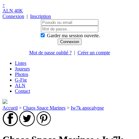
↑
ALN 40K
Connexion
|
Inscription
Garder ma session ouverte.
Mot de passe oublié ?
|
Créer un compte
Listes
Joueurs
Photos
G-Fig
ALN
Contact
Accueil
>
Chaos Space Marines
>
Iw7k apocalypse