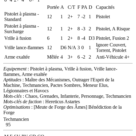
Portée
A
C/T
F
PA
D
Capacités
Pistolet à plasma -
12
1
2+
7
-2
1
Pistolet
Standard
Pistolet à plasma -
12
1
2+
8
-3
2
Pistolet, A Risque
Surcharge
Vrille à fusion
6
1
2+
8
-4
D3
Pistolet, Fusion 2
Ignore Couvert,
Vrille lance-flammes
12
D6
N/A
3
0
1
Torrent, Pistolet
Arme exaltée
Mêlée
4
3+
6
-2
2
Anti-Véhicule 4+
Equipement
: Pistolet à plasma, Vrille à fusion, Vrille lance-
flammes, Arme exaltée
Aptitudes
: Maître des Mécanismes, Outrager l'Esprit de la
Machine, Techmancien, Pactes Sombres, Meneur Elus,
Légionnaires et Havocs
Mots-clés
: Chaos, Grenades, Infanterie, Personnage, Techmancien
Mots-clés de faction
: Hereticus Astartes
Optimisations
: [Meute de Forge des Âmes] Bénédiction de la
Forge
Techmancien
95