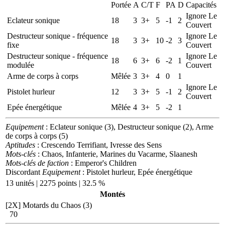
Portée
A
C/T
F
PA
D
Capacités
Ignore Le
Eclateur sonique
18
3
3+
5
-1
2
Couvert
Destructeur sonique - fréquence
Ignore Le
18
3
3+
10
-2
3
fixe
Couvert
Destructeur sonique - fréquence
Ignore Le
18
6
3+
6
-2
1
modulée
Couvert
Arme de corps à corps
Mêlée
3
3+
4
0
1
Ignore Le
Pistolet hurleur
12
3
3+
5
-1
2
Couvert
Epée énergétique
Mêlée
4
3+
5
-2
1
Equipement
: Eclateur sonique (3), Destructeur sonique (2), Arme
de corps à corps (5)
Aptitudes
: Crescendo Terrifiant, Ivresse des Sens
Mots-clés
: Chaos, Infanterie, Marines du Vacarme, Slaanesh
Mots-clés de faction
: Emperor's Children
Discordant
Equipement
: Pistolet hurleur, Epée énergétique
13 unités | 2275 points | 32.5 %
Montés
[2X]
Motards du Chaos (3)
70