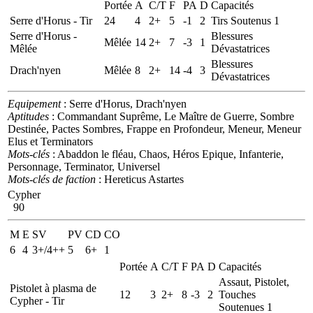
Portée
A
C/T
F
PA
D
Capacités
Serre d'Horus - Tir
24
4
2+
5
-1
2
Tirs Soutenus 1
Serre d'Horus -
Blessures
Mêlée
14
2+
7
-3
1
Mêlée
Dévastatrices
Blessures
Drach'nyen
Mêlée
8
2+
14
-4
3
Dévastatrices
Equipement
: Serre d'Horus, Drach'nyen
Aptitudes
: Commandant Suprême, Le Maître de Guerre, Sombre
Destinée, Pactes Sombres, Frappe en Profondeur, Meneur, Meneur
Elus et Terminators
Mots-clés
: Abaddon le fléau, Chaos, Héros Epique, Infanterie,
Personnage, Terminator, Universel
Mots-clés de faction
: Hereticus Astartes
Cypher
90
M
E
SV
PV
CD
CO
6
4
3+/4++
5
6+
1
Portée
A
C/T
F
PA
D
Capacités
Assaut, Pistolet,
Pistolet à plasma de
12
3
2+
8
-3
2
Touches
Cypher - Tir
Soutenues 1