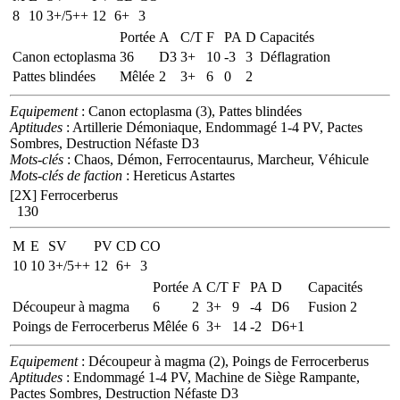
8
10
3+/5++
12
6+
3
Portée
A
C/T
F
PA
D
Capacités
Canon ectoplasma
36
D3
3+
10
-3
3
Déflagration
Pattes blindées
Mêlée
2
3+
6
0
2
Equipement
: Canon ectoplasma (3), Pattes blindées
Aptitudes
: Artillerie Démoniaque, Endommagé 1-4 PV, Pactes
Sombres, Destruction Néfaste D3
Mots-clés
: Chaos, Démon, Ferrocentaurus, Marcheur, Véhicule
Mots-clés de faction
: Hereticus Astartes
[2X]
Ferrocerberus
130
M
E
SV
PV
CD
CO
10
10
3+/5++
12
6+
3
Portée
A
C/T
F
PA
D
Capacités
Découpeur à magma
6
2
3+
9
-4
D6
Fusion 2
Poings de Ferrocerberus
Mêlée
6
3+
14
-2
D6+1
Equipement
: Découpeur à magma (2), Poings de Ferrocerberus
Aptitudes
: Endommagé 1-4 PV, Machine de Siège Rampante,
Pactes Sombres, Destruction Néfaste D3