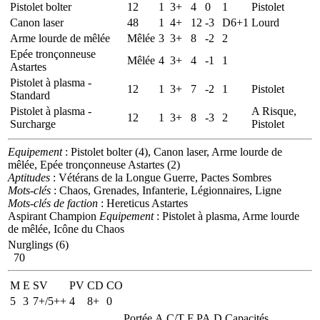
Pistolet bolter
12
1
3+
4
0
1
Pistolet
Canon laser
48
1
4+
12
-3
D6+1
Lourd
Arme lourde de mêlée
Mêlée
3
3+
8
-2
2
Epée tronçonneuse
Mêlée
4
3+
4
-1
1
Astartes
Pistolet à plasma -
12
1
3+
7
-2
1
Pistolet
Standard
Pistolet à plasma -
A Risque,
12
1
3+
8
-3
2
Surcharge
Pistolet
Equipement
: Pistolet bolter (4), Canon laser, Arme lourde de
mêlée, Epée tronçonneuse Astartes (2)
Aptitudes
: Vétérans de la Longue Guerre, Pactes Sombres
Mots-clés
: Chaos, Grenades, Infanterie, Légionnaires, Ligne
Mots-clés de faction
: Hereticus Astartes
Aspirant Champion
Equipement
: Pistolet à plasma, Arme lourde
de mêlée, Icône du Chaos
Nurglings (6)
70
M
E
SV
PV
CD
CO
5
3
7+/5++
4
8+
0
Portée
A
C/T
F
PA
D
Capacités