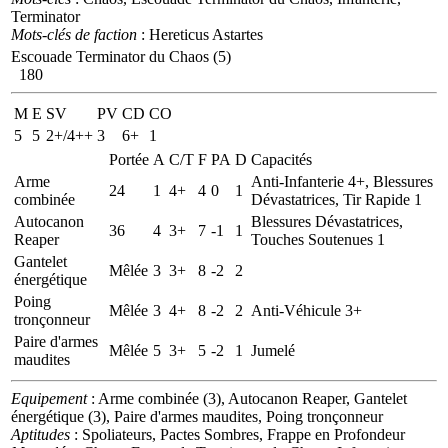
Terminator
Mots-clés de faction
: Hereticus Astartes
Escouade Terminator du Chaos (5)
180
M
E
SV
PV
CD
CO
5
5
2+/4++
3
6+
1
Portée
A
C/T
F
PA
D
Capacités
Arme
Anti-Infanterie 4+, Blessures
24
1
4+
4
0
1
combinée
Dévastatrices, Tir Rapide 1
Autocanon
Blessures Dévastatrices,
36
4
3+
7
-1
1
Reaper
Touches Soutenues 1
Gantelet
Mêlée
3
3+
8
-2
2
énergétique
Poing
Mêlée
3
4+
8
-2
2
Anti-Véhicule 3+
tronçonneur
Paire d'armes
Mêlée
5
3+
5
-2
1
Jumelé
maudites
Equipement
: Arme combinée (3), Autocanon Reaper, Gantelet
énergétique (3), Paire d'armes maudites, Poing tronçonneur
Aptitudes
: Spoliateurs, Pactes Sombres, Frappe en Profondeur