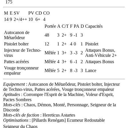
175
M
E
SV
PV
CD
CO
14
9
2+/4++
10
6+
4
Portée
A
C/T
F
PA
D
Capacités
Autocanon de
48
3
2+
9
-1
3
Métarôdeur
Pistolet bolter
12
1
2+
4
0
1
Pistolet
Injecteur de Techno-
Attaques Bonus,
Mêlée
1
3+
3
-3
2
virus
Anti-Véhicule 2+
Pattes acérées
Mêlée
4
3+
6
-1
2
Attaques Bonus
Vouge tronçonneur
Mêlée
5
2+
8
-3
3
Lance
empaleur
Equipement
: Autocanon de Métarôdeur, Pistolet bolter, Injecteur
de Techno-virus, Pattes acérées, Vouge tronçonneur empaleur
Aptitudes
: Corrompre l'Esprit de la Machine, Voleur d'Esprit,
Pactes Sombres
Mots-clés
: Chaos, Démon, Monté, Personnage, Seigneur de la
Discorde
Mots-clés de faction
: Hereticus Astartes
Optimisations
: [Pillards Renégats] Ecumeur Redoutable
Seigneur du Chaos