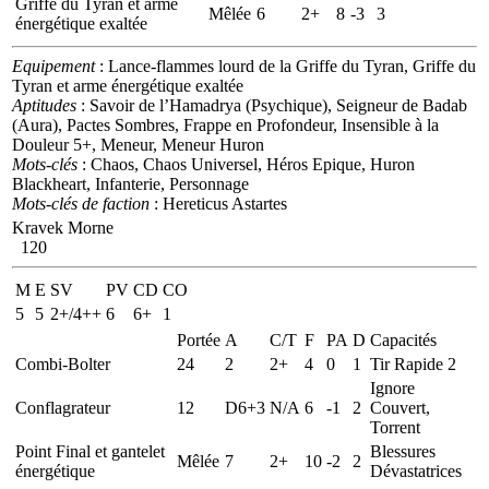
Griffe du Tyran et arme
Mêlée
6
2+
8
-3
3
énergétique exaltée
Equipement
: Lance-flammes lourd de la Griffe du Tyran, Griffe du
Tyran et arme énergétique exaltée
Aptitudes
: Savoir de l’Hamadrya (Psychique), Seigneur de Badab
(Aura), Pactes Sombres, Frappe en Profondeur, Insensible à la
Douleur 5+, Meneur, Meneur Huron
Mots-clés
: Chaos, Chaos Universel, Héros Epique, Huron
Blackheart, Infanterie, Personnage
Mots-clés de faction
: Hereticus Astartes
Kravek Morne
120
M
E
SV
PV
CD
CO
5
5
2+/4++
6
6+
1
Portée
A
C/T
F
PA
D
Capacités
Combi-Bolter
24
2
2+
4
0
1
Tir Rapide 2
Ignore
Conflagrateur
12
D6+3
N/A
6
-1
2
Couvert,
Torrent
Point Final et gantelet
Blessures
Mêlée
7
2+
10
-2
2
énergétique
Dévastatrices