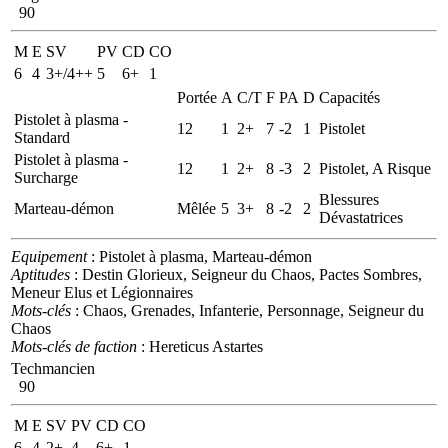
90
M
E
SV
PV
CD
CO
6
4
3+/4++
5
6+
1
Portée
A
C/T
F
PA
D
Capacités
Pistolet à plasma -
12
1
2+
7
-2
1
Pistolet
Standard
Pistolet à plasma -
12
1
2+
8
-3
2
Pistolet, A Risque
Surcharge
Blessures
Marteau-démon
Mêlée
5
3+
8
-2
2
Dévastatrices
Equipement
: Pistolet à plasma, Marteau-démon
Aptitudes
: Destin Glorieux, Seigneur du Chaos, Pactes Sombres,
Meneur Elus et Légionnaires
Mots-clés
: Chaos, Grenades, Infanterie, Personnage, Seigneur du
Chaos
Mots-clés de faction
: Hereticus Astartes
Techmancien
90
M
E
SV
PV
CD
CO
6
4
2+
4
6+
1