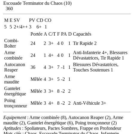
Escouade Terminator du Chaos (10)
360
M
E
SV
PV
CD
CO
5
5
2+/4++
3
6+
1
Portée
A
C/T
F
PA
D
Capacités
Combi-
24
2
3+
4
0
1
Tir Rapide 2
Bolter
Arme
Anti-Infanterie 4+, Blessures
24
1
4+
4
0
1
combinée
Dévastatrices, Tir Rapide 1
Autocanon
Blessures Dévastatrices,
36
4
3+
7
-1
1
Reaper
Touches Soutenues 1
Arme
Mêlée
4
3+
5
-2
1
maudite
Gantelet
Mêlée
3
3+
8
-2
2
énergétique
Poing
Mêlée
3
4+
8
-2
2
Anti-Véhicule 3+
tronçonneur
Equipement
: Arme combinée (8), Autocanon Reaper (2), Arme
maudite (2), Gantelet énergétique (6), Poing tronçonneur (2)
Aptitudes
: Spoliateurs, Pactes Sombres, Frappe en Profondeur
Mots-clés
: Chaos, Escouade Terminator du Chaos, Infanterie,