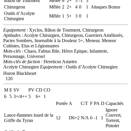
Bâton de Tourment
Mêlée
6
2+
5
-1
3
Chirurgeon
Mêlée
2
2+
4
0
1
Attaques Bonus
Outils d’Acolyte
Mêlée
1
5+
3
0
1
Chirurgien
Equipement
: Xyclos, Bâton de Tourment, Chirurgeon
Aptitudes
: Acolyte Chirurgien, Chirurgeon, Guerriers Améliorés,
Pactes Sombres, Insensible à la Douleur 5+, Meneur, Meneur
Cultistes, Elus et Légionnaires
Mots-clés
: Chaos, Fabius Bile, Héros Epique, Infanterie,
Personnage, Universel
Mots-clés de faction
: Hereticus Astartes
Acolyte Chirurgien
Equipement
: Outils d’Acolyte Chirurgien
Huron Blackheart
120
M
E
SV
PV
CD
CO
6
5
3+/4++
5
6+
1
Portée
A
C/T
F
PA
D
Capacités
Ignore
Lance-flammes lourd de la
Couvert,
12
D6+2
N/A
6
-1
1
Griffe du Tyran
Torrent,
Pistolet