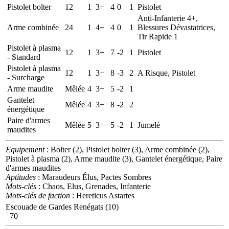
Pistolet bolter
12
1
3+
4
0
1
Pistolet
Anti-Infanterie 4+,
Arme combinée
24
1
4+
4
0
1
Blessures Dévastatrices,
Tir Rapide 1
Pistolet à plasma
12
1
3+
7
-2
1
Pistolet
- Standard
Pistolet à plasma
12
1
3+
8
-3
2
A Risque, Pistolet
- Surcharge
Arme maudite
Mêlée
4
3+
5
-2
1
Gantelet
Mêlée
4
3+
8
-2
2
énergétique
Paire d'armes
Mêlée
5
3+
5
-2
1
Jumelé
maudites
Equipement
: Bolter (2), Pistolet bolter (3), Arme combinée (2),
Pistolet à plasma (2), Arme maudite (3), Gantelet énergétique, Paire
d'armes maudites
Aptitudes
: Maraudeurs Élus, Pactes Sombres
Mots-clés
: Chaos, Elus, Grenades, Infanterie
Mots-clés de faction
: Hereticus Astartes
Escouade de Gardes Renégats (10)
70