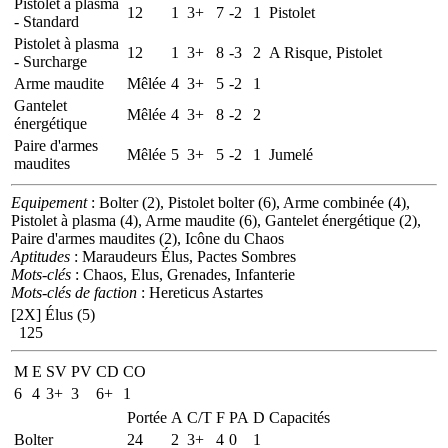
Pistolet à plasma
12
1
3+
7
-2
1
Pistolet
- Standard
Pistolet à plasma
12
1
3+
8
-3
2
A Risque, Pistolet
- Surcharge
Arme maudite
Mêlée
4
3+
5
-2
1
Gantelet
Mêlée
4
3+
8
-2
2
énergétique
Paire d'armes
Mêlée
5
3+
5
-2
1
Jumelé
maudites
Equipement
: Bolter (2), Pistolet bolter (6), Arme combinée (4),
Pistolet à plasma (4), Arme maudite (6), Gantelet énergétique (2),
Paire d'armes maudites (2), Icône du Chaos
Aptitudes
: Maraudeurs Élus, Pactes Sombres
Mots-clés
: Chaos, Elus, Grenades, Infanterie
Mots-clés de faction
: Hereticus Astartes
[2X]
Élus (5)
125
M
E
SV
PV
CD
CO
6
4
3+
3
6+
1
Portée
A
C/T
F
PA
D
Capacités
Bolter
24
2
3+
4
0
1