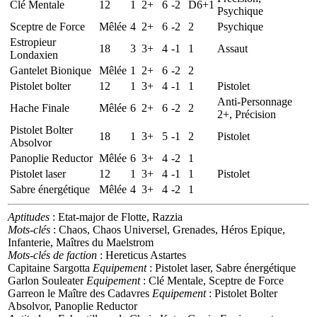
Clé Mentale
12
1
2+
6
-2
D6+1
Psychique
Sceptre de Force
Mêlée
4
2+
6
-2
2
Psychique
Estropieur
18
3
3+
4
-1
1
Assaut
Londaxien
Gantelet Bionique
Mêlée
1
2+
6
-2
2
Pistolet bolter
12
1
3+
4
-1
1
Pistolet
Anti-Personnage
Hache Finale
Mêlée
6
2+
6
-2
2
2+, Précision
Pistolet Bolter
18
1
3+
5
-1
2
Pistolet
Absolvor
Panoplie Reductor
Mêlée
6
3+
4
-2
1
Pistolet laser
12
1
3+
4
-1
1
Pistolet
Sabre énergétique
Mêlée
4
3+
4
-2
1
Aptitudes
: Etat-major de Flotte, Razzia
Mots-clés
: Chaos, Chaos Universel, Grenades, Héros Epique,
Infanterie, Maîtres du Maelstrom
Mots-clés de faction
: Hereticus Astartes
Capitaine Sargotta
Equipement
: Pistolet laser, Sabre énergétique
Garlon Souleater
Equipement
: Clé Mentale, Sceptre de Force
Garreon le Maître des Cadavres
Equipement
: Pistolet Bolter
Absolvor, Panoplie Reductor