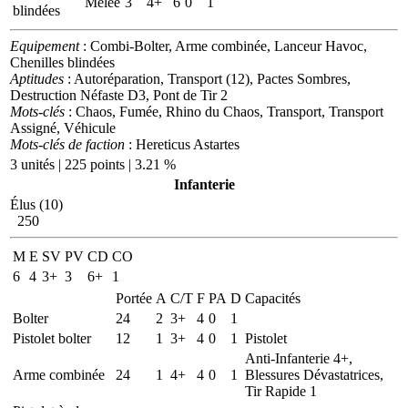
Mêlée
3
4+
6
0
1
blindées
Equipement
: Combi-Bolter, Arme combinée, Lanceur Havoc,
Chenilles blindées
Aptitudes
: Autoréparation, Transport (12), Pactes Sombres,
Destruction Néfaste D3, Pont de Tir 2
Mots-clés
: Chaos, Fumée, Rhino du Chaos, Transport, Transport
Assigné, Véhicule
Mots-clés de faction
: Hereticus Astartes
3 unités | 225 points | 3.21 %
Infanterie
Élus (10)
250
M
E
SV
PV
CD
CO
6
4
3+
3
6+
1
Portée
A
C/T
F
PA
D
Capacités
Bolter
24
2
3+
4
0
1
Pistolet bolter
12
1
3+
4
0
1
Pistolet
Anti-Infanterie 4+,
Arme combinée
24
1
4+
4
0
1
Blessures Dévastatrices,
Tir Rapide 1