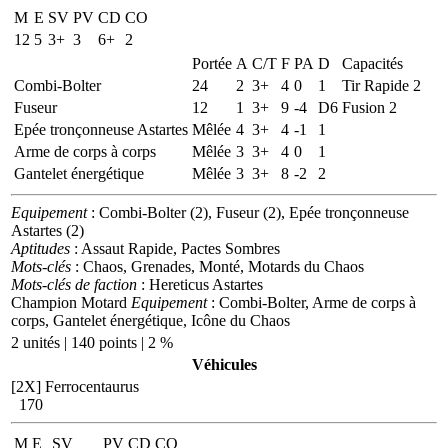
M
E
SV
PV
CD
CO
12
5
3+
3
6+
2
Portée
A
C/T
F
PA
D
Capacités
Combi-Bolter
24
2
3+
4
0
1
Tir Rapide 2
Fuseur
12
1
3+
9
-4
D6
Fusion 2
Epée tronçonneuse Astartes
Mêlée
4
3+
4
-1
1
Arme de corps à corps
Mêlée
3
3+
4
0
1
Gantelet énergétique
Mêlée
3
3+
8
-2
2
Equipement
: Combi-Bolter (2), Fuseur (2), Epée tronçonneuse
Astartes (2)
Aptitudes
: Assaut Rapide, Pactes Sombres
Mots-clés
: Chaos, Grenades, Monté, Motards du Chaos
Mots-clés de faction
: Hereticus Astartes
Champion Motard
Equipement
: Combi-Bolter, Arme de corps à
corps, Gantelet énergétique, Icône du Chaos
2 unités | 140 points | 2 %
Véhicules
[2X]
Ferrocentaurus
170
M
E
SV
PV
CD
CO