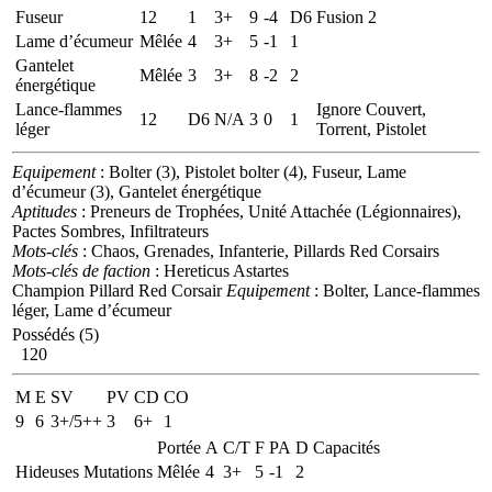
Fuseur
12
1
3+
9
-4
D6
Fusion 2
Lame d’écumeur
Mêlée
4
3+
5
-1
1
Gantelet
Mêlée
3
3+
8
-2
2
énergétique
Lance-flammes
Ignore Couvert,
12
D6
N/A
3
0
1
léger
Torrent, Pistolet
Equipement
: Bolter (3), Pistolet bolter (4), Fuseur, Lame
d’écumeur (3), Gantelet énergétique
Aptitudes
: Preneurs de Trophées, Unité Attachée (Légionnaires),
Pactes Sombres, Infiltrateurs
Mots-clés
: Chaos, Grenades, Infanterie, Pillards Red Corsairs
Mots-clés de faction
: Hereticus Astartes
Champion Pillard Red Corsair
Equipement
: Bolter, Lance-flammes
léger, Lame d’écumeur
Possédés (5)
120
M
E
SV
PV
CD
CO
9
6
3+/5++
3
6+
1
Portée
A
C/T
F
PA
D
Capacités
Hideuses Mutations
Mêlée
4
3+
5
-1
2