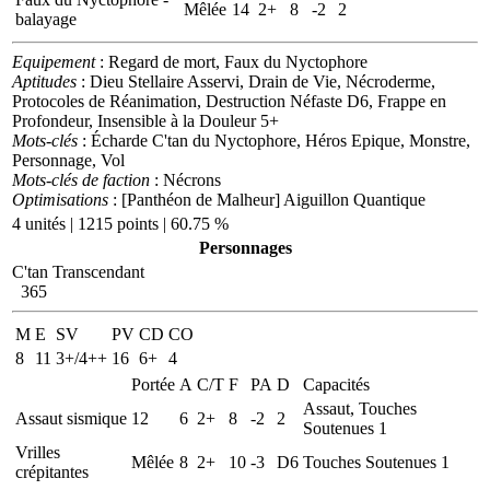
Mêlée
14
2+
8
-2
2
balayage
Equipement
: Regard de mort, Faux du Nyctophore
Aptitudes
: Dieu Stellaire Asservi, Drain de Vie, Nécroderme,
Protocoles de Réanimation, Destruction Néfaste D6, Frappe en
Profondeur, Insensible à la Douleur 5+
Mots-clés
: Écharde C'tan du Nyctophore, Héros Epique, Monstre,
Personnage, Vol
Mots-clés de faction
: Nécrons
Optimisations
: [Panthéon de Malheur] Aiguillon Quantique
4 unités | 1215 points | 60.75 %
Personnages
C'tan Transcendant
365
M
E
SV
PV
CD
CO
8
11
3+/4++
16
6+
4
Portée
A
C/T
F
PA
D
Capacités
Assaut, Touches
Assaut sismique
12
6
2+
8
-2
2
Soutenues 1
Vrilles
Mêlée
8
2+
10
-3
D6
Touches Soutenues 1
crépitantes