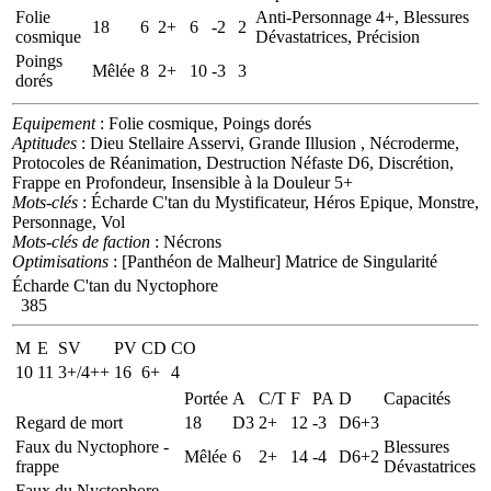
Folie
Anti-Personnage 4+, Blessures
18
6
2+
6
-2
2
cosmique
Dévastatrices, Précision
Poings
Mêlée
8
2+
10
-3
3
dorés
Equipement
: Folie cosmique, Poings dorés
Aptitudes
: Dieu Stellaire Asservi, Grande Illusion , Nécroderme,
Protocoles de Réanimation, Destruction Néfaste D6, Discrétion,
Frappe en Profondeur, Insensible à la Douleur 5+
Mots-clés
: Écharde C'tan du Mystificateur, Héros Epique, Monstre,
Personnage, Vol
Mots-clés de faction
: Nécrons
Optimisations
: [Panthéon de Malheur] Matrice de Singularité
Écharde C'tan du Nyctophore
385
M
E
SV
PV
CD
CO
10
11
3+/4++
16
6+
4
Portée
A
C/T
F
PA
D
Capacités
Regard de mort
18
D3
2+
12
-3
D6+3
Faux du Nyctophore -
Blessures
Mêlée
6
2+
14
-4
D6+2
frappe
Dévastatrices
Faux du Nyctophore -