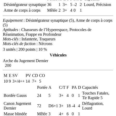
Désintégrateur synaptique
36
1
3+
5
-2
2
Lourd, Précision
Arme de corps à corps
Mêlée
2
3+
4
0
1
Equipement
: Désintégrateur synaptique (5), Arme de corps à corps
(5)
Aptitudes
: Chasseurs de l’Hyperespace, Protocoles de
Réanimation, Frappe en Profondeur
Mots-clés
: Infanterie, Traqueurs
Mots-clés de faction
: Nécrons
3 unités | 200 points | 10 %
Véhicules
Arche du Jugement Dernier
200
M
E
SV
PV
CD
CO
10
9
3+/4++
14
7+
5
Portée
A
C/T
F
PA
D
Capacités
Touches Fatales,
Bordée Gauss
24
5
3+
4
0
1
Tir Rapide 5
Canon Jugement
Déflagration,
72
D6+1
3+
18
-4
4
Dernier
Lourd
Masse blindée
Mêlée
3
4+
6
0
1