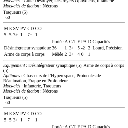
Mots-clés
: Culte Destroyer, Destroyers Ophydiens, Infanterie
Mots-clés de faction
: Nécrons
Traqueurs (5)
60
M
E
SV
PV
CD
CO
5
5
3+
1
7+
1
Portée
A
C/T
F
PA
D
Capacités
Désintégrateur synaptique
36
1
3+
5
-2
2
Lourd, Précision
Arme de corps à corps
Mêlée
2
3+
4
0
1
Equipement
: Désintégrateur synaptique (5), Arme de corps à corps
(5)
Aptitudes
: Chasseurs de l’Hyperespace, Protocoles de
Réanimation, Frappe en Profondeur
Mots-clés
: Infanterie, Traqueurs
Mots-clés de faction
: Nécrons
Traqueurs (5)
60
M
E
SV
PV
CD
CO
5
5
3+
1
7+
1
Portée
A
C/T
F
PA
D
Capacités