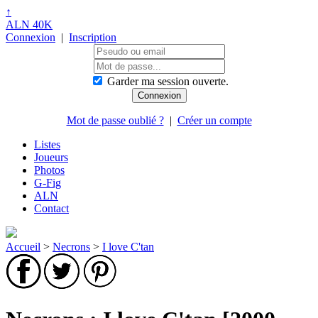
↑
ALN 40K
Connexion
|
Inscription
Garder ma session ouverte.
Mot de passe oublié ?
|
Créer un compte
Listes
Joueurs
Photos
G-Fig
ALN
Contact
Accueil
>
Necrons
>
I love C'tan