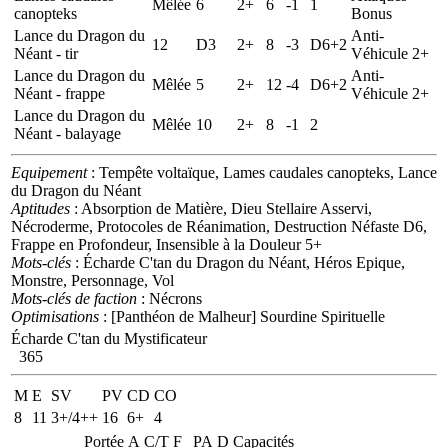
Mêlée
6
2+
6
-1
1
canopteks
Bonus
Lance du Dragon du
Anti-
12
D3
2+
8
-3
D6+2
Néant - tir
Véhicule 2+
Lance du Dragon du
Anti-
Mêlée
5
2+
12
-4
D6+2
Néant - frappe
Véhicule 2+
Lance du Dragon du
Mêlée
10
2+
8
-1
2
Néant - balayage
Equipement
: Tempête voltaïque, Lames caudales canopteks, Lance
du Dragon du Néant
Aptitudes
: Absorption de Matière, Dieu Stellaire Asservi,
Nécroderme, Protocoles de Réanimation, Destruction Néfaste D6,
Frappe en Profondeur, Insensible à la Douleur 5+
Mots-clés
: Écharde C'tan du Dragon du Néant, Héros Epique,
Monstre, Personnage, Vol
Mots-clés de faction
: Nécrons
Optimisations
: [Panthéon de Malheur] Sourdine Spirituelle
Écharde C'tan du Mystificateur
365
M
E
SV
PV
CD
CO
8
11
3+/4++
16
6+
4
Portée
A
C/T
F
PA
D
Capacités