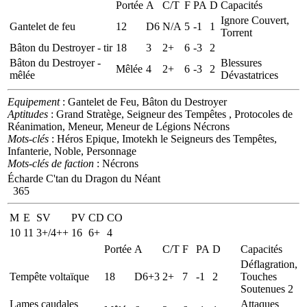
Portée
A
C/T
F
PA
D
Capacités
Ignore Couvert,
Gantelet de feu
12
D6
N/A
5
-1
1
Torrent
Bâton du Destroyer - tir
18
3
2+
6
-3
2
Bâton du Destroyer -
Blessures
Mêlée
4
2+
6
-3
2
mêlée
Dévastatrices
Equipement
: Gantelet de Feu, Bâton du Destroyer
Aptitudes
: Grand Stratège, Seigneur des Tempêtes , Protocoles de
Réanimation, Meneur, Meneur de Légions Nécrons
Mots-clés
: Héros Epique, Imotekh le Seigneurs des Tempêtes,
Infanterie, Noble, Personnage
Mots-clés de faction
: Nécrons
Écharde C'tan du Dragon du Néant
365
M
E
SV
PV
CD
CO
10
11
3+/4++
16
6+
4
Portée
A
C/T
F
PA
D
Capacités
Déflagration,
Tempête voltaïque
18
D6+3
2+
7
-1
2
Touches
Soutenues 2
Lames caudales
Attaques