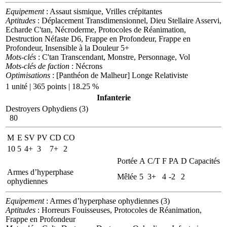
Equipement
: Assaut sismique, Vrilles crépitantes
Aptitudes
: Déplacement Transdimensionnel, Dieu Stellaire Asservi,
Echarde C'tan, Nécroderme, Protocoles de Réanimation,
Destruction Néfaste D6, Frappe en Profondeur, Frappe en
Profondeur, Insensible à la Douleur 5+
Mots-clés
: C'tan Transcendant, Monstre, Personnage, Vol
Mots-clés de faction
: Nécrons
Optimisations
: [Panthéon de Malheur] Longe Relativiste
1 unité | 365 points | 18.25 %
Infanterie
Destroyers Ophydiens (3)
80
M
E
SV
PV
CD
CO
10
5
4+
3
7+
2
Portée
A
C/T
F
PA
D
Capacités
Armes d’hyperphase
Mêlée
5
3+
4
-2
2
ophydiennes
Equipement
: Armes d’hyperphase ophydiennes (3)
Aptitudes
: Horreurs Fouisseuses, Protocoles de Réanimation,
Frappe en Profondeur