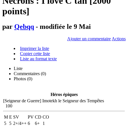
Necrons : I love C'tan [2000
points]
par
Qebqq
- modifiée le 9 Mai
Ajouter un commentaire
Actions
Imprimer la liste
Copier cette liste
Liste au format texte
Liste
Commentaires (
0
)
Photos (0)
Héros épiques
[Seigneur de Guerre]
Imotekh le Seigneur des Tempêtes
100
M
E
SV
PV
CD
CO
5
5
2+/4++
6
6+
1