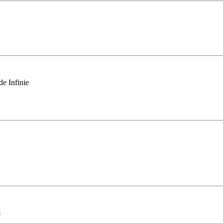
e Infinie
s