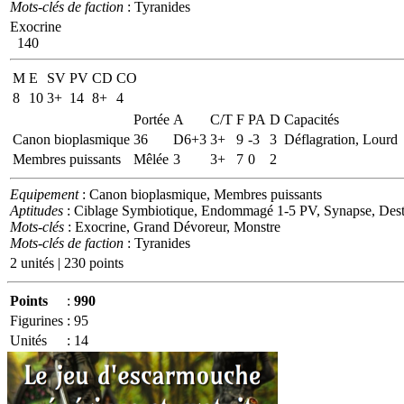
Mots-clés de faction
: Tyranides
Exocrine
140
M
E
SV
PV
CD
CO
8
10
3+
14
8+
4
Portée
A
C/T
F
PA
D
Capacités
Canon bioplasmique
36
D6+3
3+
9
-3
3
Déflagration, Lourd
Membres puissants
Mêlée
3
3+
7
0
2
Equipement
: Canon bioplasmique, Membres puissants
Aptitudes
: Ciblage Symbiotique, Endommagé 1-5 PV, Synapse, Dest
Mots-clés
: Exocrine, Grand Dévoreur, Monstre
Mots-clés de faction
: Tyranides
2 unités | 230 points
Points
:
990
Figurines
:
95
Unités
:
14