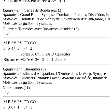
Serres de Bondisseur
Mêlée
6
3+
5
-1
1
Equipement
: Serres de Bondisseur (3)
Aptitudes
: Grand Bond, Synapse, Combat en Premier, Discrétion, Infi
Mots-clés
: Bondisseurs de Von ryan, Envahisseur d'Avant-garde, Gra
Mots-clés de faction
: Tyranides
Guerriers Tyranides avec Bio-armes de mêlée (3)
75
M
E
SV
PV
CD
CO
6
5
4+
3
7+
2
Portée
A
C/T
F
PA
D
Capacités
Bio-armes
Mêlée
6
3+
5
-2
1
Jumelé
Equipement
: Bio-armes (3)
Aptitudes
: Instincts d'Adaptation, L'Ombre dans le Warp, Synapse
Mots-clés
: Guerriers Tyranides avec Bio-armes de mêlée, Infanterie,
Mots-clés de faction
: Tyranides
Neurogaunts (11)
45
M
E
SV
PV
CD
CO
6
3
6+
1
8+
1