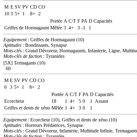
M
E
SV
PV
CD
CO
10
3
5+
1
8+
2
Portée
A
C/T
F
PA
D
Capacités
Griffes de Hormagaunt
Mêlée
3
4+
3
-1
1
Equipement
: Griffes de Hormagaunt (10)
Aptitudes
: Bondissants, Synapse
Mots-clés
: Grand Dévoreur, Hormagaunts, Infanterie, Ligne, Multitud
Mots-clés de faction
: Tyranides
[5X]
Termagants (10)
60
M
E
SV
PV
CD
CO
6
3
5+
1
8+
2
Portée
A
C/T
F
PA
D
Capacités
Ecorcheur
18
1
4+
5
0
1
Assaut
Griffes et dents de xéno
Mêlée
1
4+
3
0
1
Equipement
: Ecorcheur (10), Griffes et dents de xéno (10)
Aptitudes
: Horreurs Prédatrices, Synapse
Mots-clés
: Grand Dévoreur, Infanterie, Multitude Infinie, Termagant
Mots-clés de faction
: Tyranides