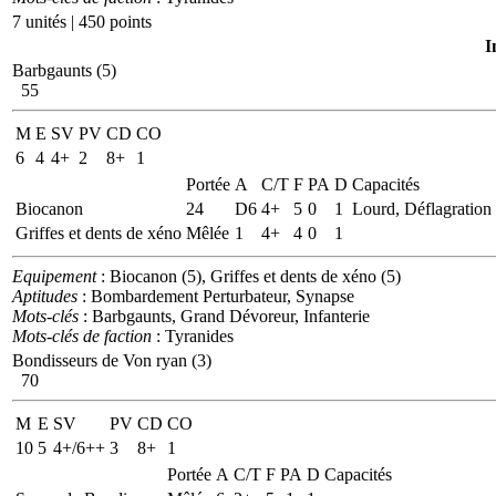
7 unités | 450 points
I
Barbgaunts (5)
55
M
E
SV
PV
CD
CO
6
4
4+
2
8+
1
Portée
A
C/T
F
PA
D
Capacités
Biocanon
24
D6
4+
5
0
1
Lourd, Déflagration
Griffes et dents de xéno
Mêlée
1
4+
4
0
1
Equipement
: Biocanon (5), Griffes et dents de xéno (5)
Aptitudes
: Bombardement Perturbateur, Synapse
Mots-clés
: Barbgaunts, Grand Dévoreur, Infanterie
Mots-clés de faction
: Tyranides
Bondisseurs de Von ryan (3)
70
M
E
SV
PV
CD
CO
10
5
4+/6++
3
8+
1
Portée
A
C/T
F
PA
D
Capacités