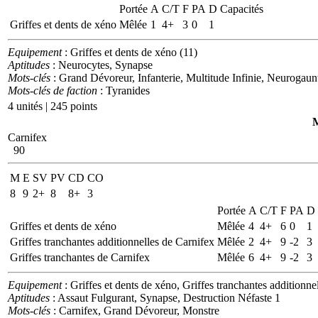
Portée
A
C/T
F
PA
D
Capacités
Griffes et dents de xéno
Mêlée
1
4+
3
0
1
Equipement
: Griffes et dents de xéno (11)
Aptitudes
: Neurocytes, Synapse
Mots-clés
: Grand Dévoreur, Infanterie, Multitude Infinie, Neurogaun
Mots-clés de faction
: Tyranides
4 unités | 245 points
M
Carnifex
90
M
E
SV
PV
CD
CO
8
9
2+
8
8+
3
Portée
A
C/T
F
PA
D
Griffes et dents de xéno
Mêlée
4
4+
6
0
1
Griffes tranchantes additionnelles de Carnifex
Mêlée
2
4+
9
-2
3
Griffes tranchantes de Carnifex
Mêlée
6
4+
9
-2
3
Equipement
: Griffes et dents de xéno, Griffes tranchantes additionne
Aptitudes
: Assaut Fulgurant, Synapse, Destruction Néfaste 1
Mots-clés
: Carnifex, Grand Dévoreur, Monstre