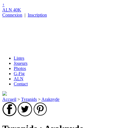
↑
ALN 40K
Connexion
|
Inscription
Listes
Joueurs
Photos
G-Fig
ALN
Contact
Accueil
>
Tyranids
>
Araknyde