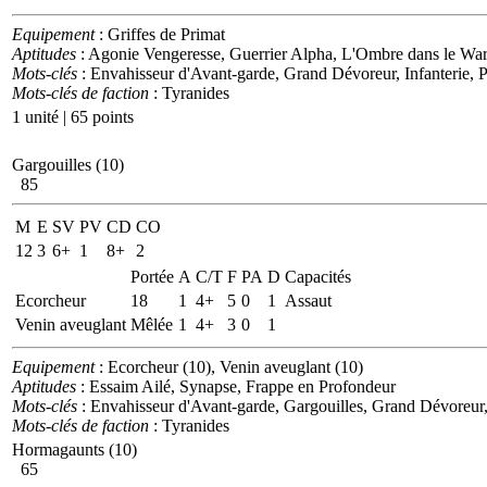
Equipement
: Griffes de Primat
Aptitudes
: Agonie Vengeresse, Guerrier Alpha, L'Ombre dans le War
Mots-clés
: Envahisseur d'Avant-garde, Grand Dévoreur, Infanterie, P
Mots-clés de faction
: Tyranides
1 unité | 65 points
Gargouilles (10)
85
M
E
SV
PV
CD
CO
12
3
6+
1
8+
2
Portée
A
C/T
F
PA
D
Capacités
Ecorcheur
18
1
4+
5
0
1
Assaut
Venin aveuglant
Mêlée
1
4+
3
0
1
Equipement
: Ecorcheur (10), Venin aveuglant (10)
Aptitudes
: Essaim Ailé, Synapse, Frappe en Profondeur
Mots-clés
: Envahisseur d'Avant-garde, Gargouilles, Grand Dévoreur, I
Mots-clés de faction
: Tyranides
Hormagaunts (10)
65