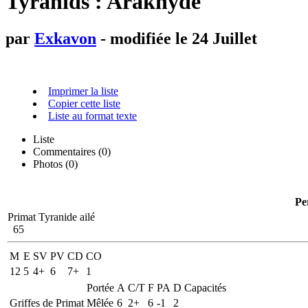
Tyranids : Araknyde
par
Exkavon
- modifiée le 24 Juillet
Imprimer la liste
Copier cette liste
Liste au format texte
Liste
Commentaires (
0
)
Photos (0)
Pe
Primat Tyranide ailé
65
M
E
SV
PV
CD
CO
12
5
4+
6
7+
1
Portée
A
C/T
F
PA
D
Capacités
Griffes de Primat
Mêlée
6
2+
6
-1
2