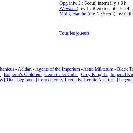
Opg
(niv. 2 : Scout)
inscrit il y a 3 h
Wawaan
(niv. 1 : Bleu)
inscrit il y a 4 h
Moi gaetan bo
(niv. 2 : Scout)
inscrit il
Tous les joueurs
hanicus
-
Aeldari
-
Agents of the Imperium
-
Astra Militarum
-
Black T
i
-
Emperor's Children
-
Genestealer Cults
-
Grey Knights
-
Imperial Kn
W] Titan Legions
-
[Horus Heresy Legends] Heretic Astartes
-
[Legends