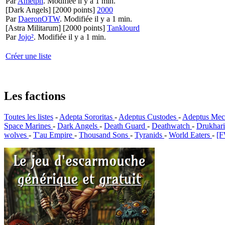
Par
Ametph
.
Modifiée il y a 1 min.
[Dark Angels]
[2000 points]
2000
Par
DaeronOTW
.
Modifiée il y a 1 min.
[Astra Militarum]
[2000 points]
Tanklourd
Par
Jojo²
.
Modifiée il y a 1 min.
Créer une liste
Les factions
Toutes les listes
-
Adepta Sororitas
-
Adeptus Custodes
-
Adeptus Mec
Space Marines
-
Dark Angels
-
Death Guard
-
Deathwatch
-
Drukhar
wolves
-
T'au Empire
-
Thousand Sons
-
Tyranids
-
World Eaters
-
[F