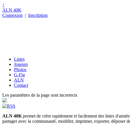
↑
ALN 40K
Connexion
|
Inscription
Listes
Joueurs
Photos
G-Fig
ALN
Contact
Les paramètres de la page sont incorrects
ALN 40K
permet de créer rapidement et facilement des listes d'armé
partager avec la communauté, modifier, imprimer, exporter, déposer des p