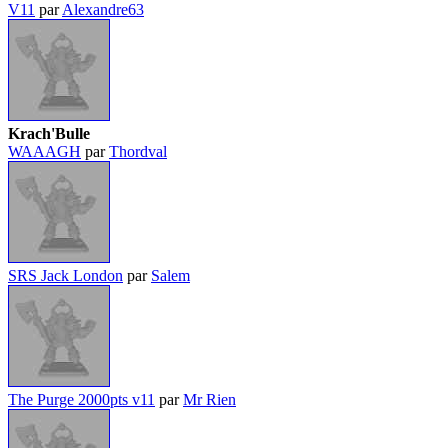
V11
par
Alexandre63
Krach'Bulle
WAAAGH
par
Thordval
SRS Jack London
par
Salem
The Purge 2000pts v11
par
Mr Rien