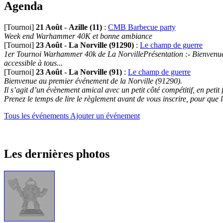
Agenda
[Tournoi]
21 Août
-
Azille (11)
:
CMB Barbecue party
Week end Warhammer 40K et bonne ambiance
[Tournoi]
23 Août
-
La Norville (91290)
:
Le champ de guerre
1er Tournoi Warhammer 40k de La NorvillePrésentation :- Bienvenue au
accessible à tous...
[Tournoi]
23 Août
-
La Norville (91)
:
Le champ de guerre
Bienvenue au premier événement de la Norville (91290).
Il s’agit d’un évènement amical avec un petit côté compétitif, en petit
Prenez le temps de lire le règlement avant de vous inscrire, pour que 
Tous les événements
Ajouter un événement
Les dernières photos