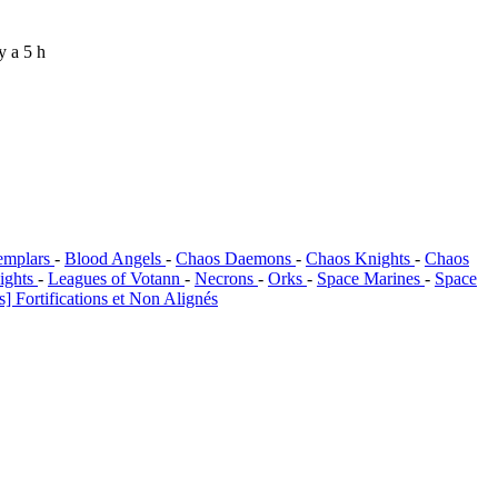
 y a 5 h
emplars
-
Blood Angels
-
Chaos Daemons
-
Chaos Knights
-
Chaos
ights
-
Leagues of Votann
-
Necrons
-
Orks
-
Space Marines
-
Space
] Fortifications et Non Alignés