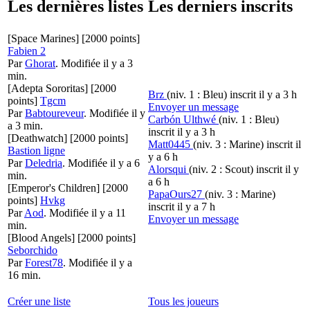
Les dernières listes
Les derniers inscrits
[Space Marines]
[2000 points]
Fabien 2
Par
Ghorat
.
Modifiée il y a 3
min.
[Adepta Sororitas]
[2000
Brz
(niv. 1 : Bleu)
inscrit il y a 3 h
points]
Tgcm
Envoyer un message
Par
Babtoureveur
.
Modifiée il y
Carbón Ulthwé
(niv. 1 : Bleu)
a 3 min.
inscrit il y a 3 h
[Deathwatch]
[2000 points]
Matt0445
(niv. 3 : Marine)
inscrit il
Bastion ligne
y a 6 h
Par
Deledria
.
Modifiée il y a 6
Alorsqui
(niv. 2 : Scout)
inscrit il y
min.
a 6 h
[Emperor's Children]
[2000
PapaOurs27
(niv. 3 : Marine)
points]
Hvkg
inscrit il y a 7 h
Par
Aod
.
Modifiée il y a 11
Envoyer un message
min.
[Blood Angels]
[2000 points]
Seborchido
Par
Forest78
.
Modifiée il y a
16 min.
Créer une liste
Tous les joueurs