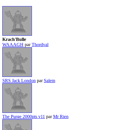
Krach'Bulle
WAAAGH
par
Thordval
SRS Jack London
par
Salem
The Purge 2000pts v11
par
Mr Rien