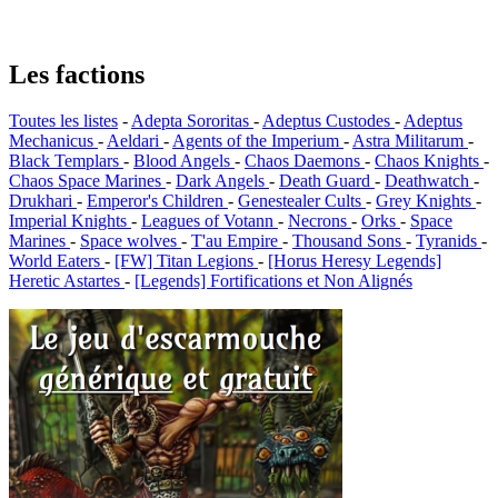
Les factions
Toutes les listes
-
Adepta Sororitas
-
Adeptus Custodes
-
Adeptus
Mechanicus
-
Aeldari
-
Agents of the Imperium
-
Astra Militarum
-
Black Templars
-
Blood Angels
-
Chaos Daemons
-
Chaos Knights
-
Chaos Space Marines
-
Dark Angels
-
Death Guard
-
Deathwatch
-
Drukhari
-
Emperor's Children
-
Genestealer Cults
-
Grey Knights
-
Imperial Knights
-
Leagues of Votann
-
Necrons
-
Orks
-
Space
Marines
-
Space wolves
-
T'au Empire
-
Thousand Sons
-
Tyranids
-
World Eaters
-
[FW] Titan Legions
-
[Horus Heresy Legends]
Heretic Astartes
-
[Legends] Fortifications et Non Alignés