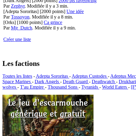
[Dark Angels]
[2000 points]
2000 pts ravenwing
Par
Zephyr
.
Modifiée il y a 3 min.
[Adepta Sororitas]
[2000 points]
Une idée
Par
Tossoyon
.
Modifiée il y a 8 min.
[Orks]
[1000 points]
Ca grince
Par
Mjr_Dutch
.
Modifiée il y a 9 min.
Créer une liste
Les factions
Toutes les listes
-
Adepta Sororitas
-
Adeptus Custodes
-
Adeptus Mec
Space Marines
-
Dark Angels
-
Death Guard
-
Deathwatch
-
Drukhar
wolves
-
T'au Empire
-
Thousand Sons
-
Tyranids
-
World Eaters
-
[F