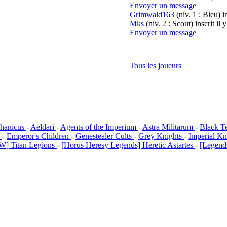
Envoyer un message
Grimwald163
(niv. 1 : Bleu)
i
Mks
(niv. 2 : Scout)
inscrit il 
Envoyer un message
Tous les joueurs
hanicus
-
Aeldari
-
Agents of the Imperium
-
Astra Militarum
-
Black T
i
-
Emperor's Children
-
Genestealer Cults
-
Grey Knights
-
Imperial Kn
W] Titan Legions
-
[Horus Heresy Legends] Heretic Astartes
-
[Legends