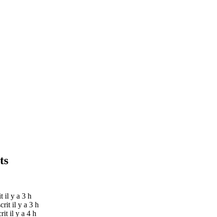
ts
it il y a 3 h
crit il y a 3 h
rit il y a 4 h