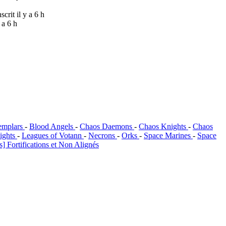
nscrit il y a 6 h
y a 6 h
emplars
-
Blood Angels
-
Chaos Daemons
-
Chaos Knights
-
Chaos
ights
-
Leagues of Votann
-
Necrons
-
Orks
-
Space Marines
-
Space
] Fortifications et Non Alignés