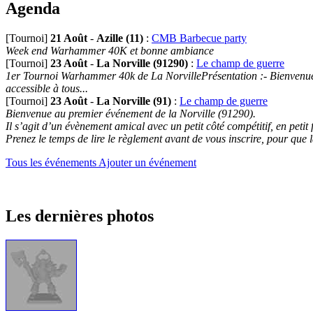
Agenda
[Tournoi]
21 Août
-
Azille (11)
:
CMB Barbecue party
Week end Warhammer 40K et bonne ambiance
[Tournoi]
23 Août
-
La Norville (91290)
:
Le champ de guerre
1er Tournoi Warhammer 40k de La NorvillePrésentation :- Bienvenue au
accessible à tous...
[Tournoi]
23 Août
-
La Norville (91)
:
Le champ de guerre
Bienvenue au premier événement de la Norville (91290).
Il s’agit d’un évènement amical avec un petit côté compétitif, en petit
Prenez le temps de lire le règlement avant de vous inscrire, pour que 
Tous les événements
Ajouter un événement
Les dernières photos