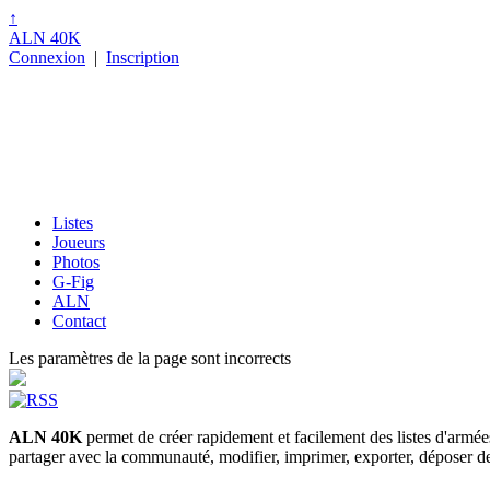
↑
ALN 40K
Connexion
|
Inscription
Listes
Joueurs
Photos
G-Fig
ALN
Contact
Les paramètres de la page sont incorrects
ALN 40K
permet de créer rapidement et facilement des listes d'armé
partager avec la communauté, modifier, imprimer, exporter, déposer des p