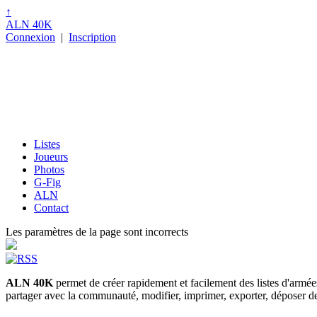
↑
ALN 40K
Connexion
|
Inscription
Listes
Joueurs
Photos
G-Fig
ALN
Contact
Les paramètres de la page sont incorrects
ALN 40K
permet de créer rapidement et facilement des listes d'armé
partager avec la communauté, modifier, imprimer, exporter, déposer des p