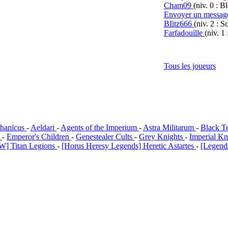
Cham09
(niv. 0 : B
Envoyer un messag
BIitz666
(niv. 2 : S
Farfadouille
(niv. 1
Tous les joueurs
hanicus
-
Aeldari
-
Agents of the Imperium
-
Astra Militarum
-
Black T
i
-
Emperor's Children
-
Genestealer Cults
-
Grey Knights
-
Imperial Kn
W] Titan Legions
-
[Horus Heresy Legends] Heretic Astartes
-
[Legends