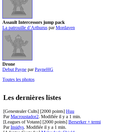
Assault Intercessors jump pack
La patrouille d’Arthurus
par
Mordaven
Drone
Debut Payne
par
PayneHG
Toutes les photos
Les dernières listes
[Genestealer Cults]
[2000 points]
Huu
Par
Macroustador2
.
Modifiée il y a 1 min.
[Leagues of Votann]
[2000 points]
Berserker + termi
Par
Insidys
.
Modifiée il y a 1 min.