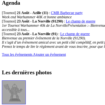
Agenda
[Tournoi]
21 Août
-
Azille (11)
:
CMB Barbecue party
Week end Warhammer 40K et bonne ambiance
[Tournoi]
23 Août
-
La Norville (91290)
:
Le champ de guerre
1er Tournoi Warhammer 40k de La NorvillePrésentation :- Bienvenue au
accessible à tous...
[Tournoi]
23 Août
-
La Norville (91)
:
Le champ de guerre
Bienvenue au premier événement de la Norville (91290).
Il s’agit d’un évènement amical avec un petit côté compétitif, en petit
Prenez le temps de lire le règlement avant de vous inscrire, pour que 
Tous les événements
Ajouter un événement
Les dernières photos