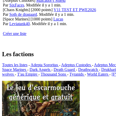
[Adeptus Custodes]
Malcador's Shield
Par
SixFaces
.
Modifiée il y a 1 min.
[Chaos Knights]
[2000 points]
V11 TEST ET PWE2026
Par
Soth de dragaard
.
Modifiée il y a 1 min.
[Space Marines]
[1000 points]
Lucas
Par
Leviatank40
.
Modifiée il y a 1 min.
Créer une liste
Les factions
Toutes les listes
-
Adepta Sororitas
-
Adeptus Custodes
-
Adeptus Mec
Space Marines
-
Dark Angels
-
Death Guard
-
Deathwatch
-
Drukhar
wolves
-
T'au Empire
-
Thousand Sons
-
Tyranids
-
World Eaters
-
[F