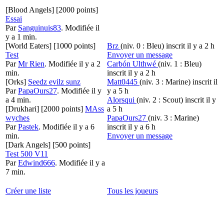
[Blood Angels]
[2000 points]
Essai
Par
Sanguinuis83
.
Modifiée il
y a 1 min.
[World Eaters]
[1000 points]
Brz
(niv. 0 : Bleu)
inscrit il y a 2 h
Test
Envoyer un message
Par
Mr Rien
.
Modifiée il y a 2
Carbón Ulthwé
(niv. 1 : Bleu)
min.
inscrit il y a 2 h
[Orks]
Seedz evilz sunz
Matt0445
(niv. 3 : Marine)
inscrit il
Par
PapaOurs27
.
Modifiée il y
y a 5 h
a 4 min.
Alorsqui
(niv. 2 : Scout)
inscrit il y
[Drukhari]
[2000 points]
MAss
a 5 h
wyches
PapaOurs27
(niv. 3 : Marine)
Par
Pastek
.
Modifiée il y a 6
inscrit il y a 6 h
min.
Envoyer un message
[Dark Angels]
[500 points]
Test 500 V11
Par
Edwind666
.
Modifiée il y a
7 min.
Créer une liste
Tous les joueurs