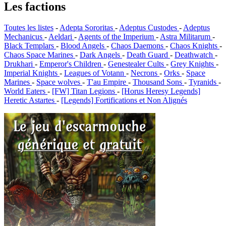
Les factions
Toutes les listes
-
Adepta Sororitas
-
Adeptus Custodes
-
Adeptus
Mechanicus
-
Aeldari
-
Agents of the Imperium
-
Astra Militarum
-
Black Templars
-
Blood Angels
-
Chaos Daemons
-
Chaos Knights
-
Chaos Space Marines
-
Dark Angels
-
Death Guard
-
Deathwatch
-
Drukhari
-
Emperor's Children
-
Genestealer Cults
-
Grey Knights
-
Imperial Knights
-
Leagues of Votann
-
Necrons
-
Orks
-
Space
Marines
-
Space wolves
-
T'au Empire
-
Thousand Sons
-
Tyranids
-
World Eaters
-
[FW] Titan Legions
-
[Horus Heresy Legends]
Heretic Astartes
-
[Legends] Fortifications et Non Alignés