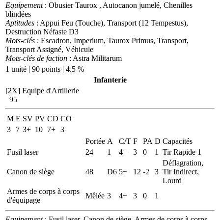
Equipement
: Obusier Taurox , Autocanon jumelé, Chenilles
blindées
Aptitudes
: Appui Feu (Touche), Transport (12 Tempestus),
Destruction Néfaste D3
Mots-clés
: Escadron, Imperium, Taurox Primus, Transport,
Transport Assigné, Véhicule
Mots-clés de faction
: Astra Militarum
1 unité | 90 points | 4.5 %
Infanterie
[2X]
Equipe d'Artillerie
95
M
E
SV
PV
CD
CO
3
7
3+
10
7+
3
Portée
A
C/T
F
PA
D
Capacités
Fusil laser
24
1
4+
3
0
1
Tir Rapide 1
Déflagration,
Canon de siège
48
D6
5+
12
-2
3
Tir Indirect,
Lourd
Armes de corps à corps
Mêlée
3
4+
3
0
1
d'équipage
Equipement
: Fusil laser, Canon de siège, Armes de corps à corps