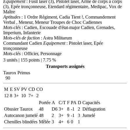
Equipement
: Fusil laser (3), Pistolet laser, Arme de corps à corps
(3), Epée tronçonneuse, Etendard régimentaire, Medipac, Vox de
Maître
Aptitudes
: 1 Ordre Régiment, Cadia Tient !, Commandement
Verbal , Meneur, Meneur Troupes de Choc Cadiennes
Mots-clés
: Cadien, Escouade d'état-major Cadien, Grenades,
Imperium, Infanterie
Mots-clés de faction
: Astra Militarum
Commandant Cadien
Equipement
: Pistolet laser, Epée
tronçonneuse
Mots-clés
: Officier, Personnage
3 unités | 155 points | 7.75 %
Transports assignés
Taurox Primus
90
M
E
SV
PV
CD
CO
12
8
3+
10
7+
2
Portée
A
C/T
F
PA
D
Capacités
Obusier Taurox
48
D6
3+
8
-1
2
Déflagration
Autocanon jumelé
48
2
3+
9
-1
3
Jumelé
Chenilles blindées
Mêlée
3
4+
6
0
1