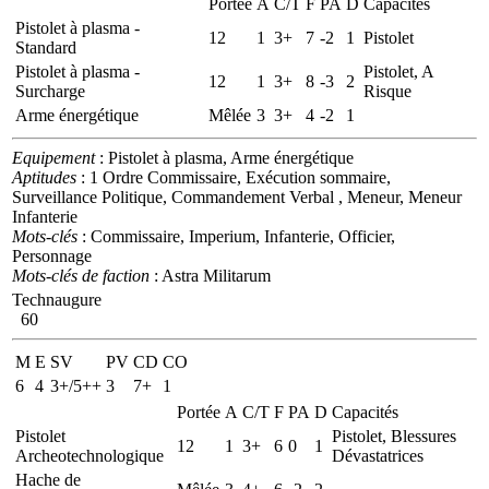
Portée
A
C/T
F
PA
D
Capacités
Pistolet à plasma -
12
1
3+
7
-2
1
Pistolet
Standard
Pistolet à plasma -
Pistolet, A
12
1
3+
8
-3
2
Surcharge
Risque
Arme énergétique
Mêlée
3
3+
4
-2
1
Equipement
: Pistolet à plasma, Arme énergétique
Aptitudes
: 1 Ordre Commissaire, Exécution sommaire,
Surveillance Politique, Commandement Verbal , Meneur, Meneur
Infanterie
Mots-clés
: Commissaire, Imperium, Infanterie, Officier,
Personnage
Mots-clés de faction
: Astra Militarum
Technaugure
60
M
E
SV
PV
CD
CO
6
4
3+/5++
3
7+
1
Portée
A
C/T
F
PA
D
Capacités
Pistolet
Pistolet, Blessures
12
1
3+
6
0
1
Archeotechnologique
Dévastatrices
Hache de