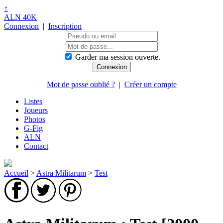
↑
ALN 40K
Connexion
|
Inscription
Garder ma session ouverte.
Mot de passe oublié ?
|
Créer un compte
Listes
Joueurs
Photos
G-Fig
ALN
Contact
Accueil
>
Astra Militarum
>
Test