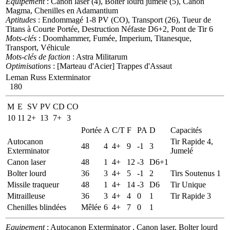
Equipement
: Canon laser (4), Bolter lourd jumelé (5), Canon
Magma, Chenilles en Adamantium
Aptitudes
: Endommagé 1-8 PV (CO), Transport (26), Tueur de
Titans à Courte Portée, Destruction Néfaste D6+2, Pont de Tir 6
Mots-clés
: Doomhammer, Fumée, Imperium, Titanesque,
Transport, Véhicule
Mots-clés de faction
: Astra Militarum
Optimisations
: [Marteau d'Acier] Trappes d'Assaut
Leman Russ Exterminator
180
M
E
SV
PV
CD
CO
10
11
2+
13
7+
3
Portée
A
C/T
F
PA
D
Capacités
Autocanon
Tir Rapide 4,
48
4
4+
9
-1
3
Exterminator
Jumelé
Canon laser
48
1
4+
12
-3
D6+1
Bolter lourd
36
3
4+
5
-1
2
Tirs Soutenus 1
Missile traqueur
48
1
4+
14
-3
D6
Tir Unique
Mitrailleuse
36
3
4+
4
0
1
Tir Rapide 3
Chenilles blindées
Mêlée
6
4+
7
0
1
Equipement
: Autocanon Exterminator , Canon laser, Bolter lourd