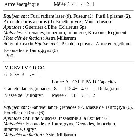
Arme énergétique
Mêlée
3
4+
4
-2
1
Equipement
: Fusil radiant laser (9), Fuseur (2), Fusil à plasma (2),
Arme de corps à corps (9), Emetteur vox, Mine à fusion
Aptitudes
: Guerriers d'Elite, Eclaireurs 6ps
Mots-clés
: Grenades, Imperium, Infanterie, Kasrkins, Regiment
Mots-clés de faction
: Astra Militarum
Sergent kasrkin
Equipement
: Pistolet à plasma, Arme énergétique
Escouade de Taurogryns (6)
200
M
E
SV
PV
CD
CO
6
6
3+
3
7+
1
Portée
A
C/T
F
PA
D
Capacités
Gantelet lance-grenades
18
D6
4+
4
0
1
Déflagration
Masse de Taurogryn
Mêlée
4
3+
7
-1
2
Equipement
: Gantelet lance-grenades (6), Masse de Taurogryn (6),
Bouclier de Brute (6)
Aptitudes
: Mur de Muscles, Insensible à la Douleur 6+
Mots-clés
: Escouade de Taurogryns, Grenades, Imperium,
Infanterie, Ogryn
Mots-clés de faction
: Astra Militarum