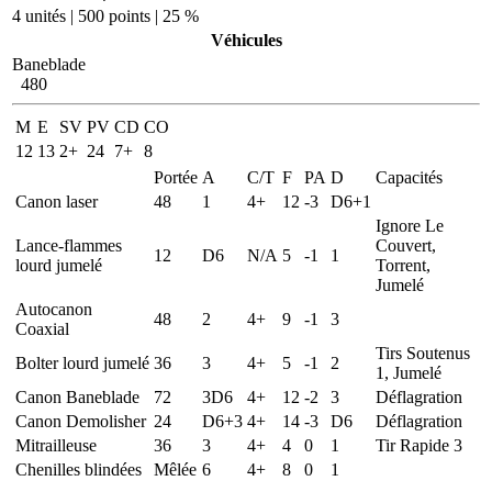
4 unités | 500 points | 25 %
Véhicules
Baneblade
480
M
E
SV
PV
CD
CO
12
13
2+
24
7+
8
Portée
A
C/T
F
PA
D
Capacités
Canon laser
48
1
4+
12
-3
D6+1
Ignore Le
Lance-flammes
Couvert,
12
D6
N/A
5
-1
1
lourd jumelé
Torrent,
Jumelé
Autocanon
48
2
4+
9
-1
3
Coaxial
Tirs Soutenus
Bolter lourd jumelé
36
3
4+
5
-1
2
1, Jumelé
Canon Baneblade
72
3D6
4+
12
-2
3
Déflagration
Canon Demolisher
24
D6+3
4+
14
-3
D6
Déflagration
Mitrailleuse
36
3
4+
4
0
1
Tir Rapide 3
Chenilles blindées
Mêlée
6
4+
8
0
1