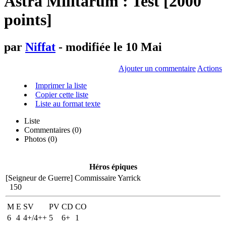
Astra Militarum : Test [2000
points]
par
Niffat
- modifiée le 10 Mai
Ajouter un commentaire
Actions
Imprimer la liste
Copier cette liste
Liste au format texte
Liste
Commentaires (
0
)
Photos (0)
Héros épiques
[Seigneur de Guerre]
Commissaire Yarrick
150
M
E
SV
PV
CD
CO
6
4
4+/4++
5
6+
1