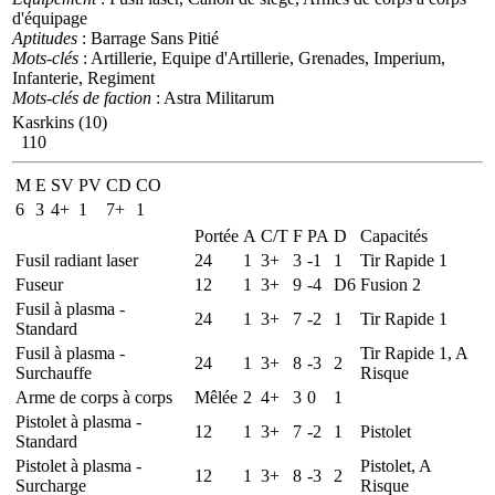
d'équipage
Aptitudes
: Barrage Sans Pitié
Mots-clés
: Artillerie, Equipe d'Artillerie, Grenades, Imperium,
Infanterie, Regiment
Mots-clés de faction
: Astra Militarum
Kasrkins (10)
110
M
E
SV
PV
CD
CO
6
3
4+
1
7+
1
Portée
A
C/T
F
PA
D
Capacités
Fusil radiant laser
24
1
3+
3
-1
1
Tir Rapide 1
Fuseur
12
1
3+
9
-4
D6
Fusion 2
Fusil à plasma -
24
1
3+
7
-2
1
Tir Rapide 1
Standard
Fusil à plasma -
Tir Rapide 1, A
24
1
3+
8
-3
2
Surchauffe
Risque
Arme de corps à corps
Mêlée
2
4+
3
0
1
Pistolet à plasma -
12
1
3+
7
-2
1
Pistolet
Standard
Pistolet à plasma -
Pistolet, A
12
1
3+
8
-3
2
Surcharge
Risque