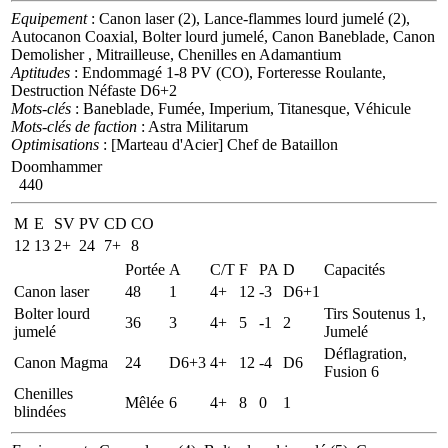
Equipement
: Canon laser (2), Lance-flammes lourd jumelé (2),
Autocanon Coaxial, Bolter lourd jumelé, Canon Baneblade, Canon
Demolisher , Mitrailleuse, Chenilles en Adamantium
Aptitudes
: Endommagé 1-8 PV (CO), Forteresse Roulante,
Destruction Néfaste D6+2
Mots-clés
: Baneblade, Fumée, Imperium, Titanesque, Véhicule
Mots-clés de faction
: Astra Militarum
Optimisations
: [Marteau d'Acier] Chef de Bataillon
Doomhammer
440
M
E
SV
PV
CD
CO
12
13
2+
24
7+
8
Portée
A
C/T
F
PA
D
Capacités
Canon laser
48
1
4+
12
-3
D6+1
Bolter lourd
Tirs Soutenus 1,
36
3
4+
5
-1
2
jumelé
Jumelé
Déflagration,
Canon Magma
24
D6+3
4+
12
-4
D6
Fusion 6
Chenilles
Mêlée
6
4+
8
0
1
blindées