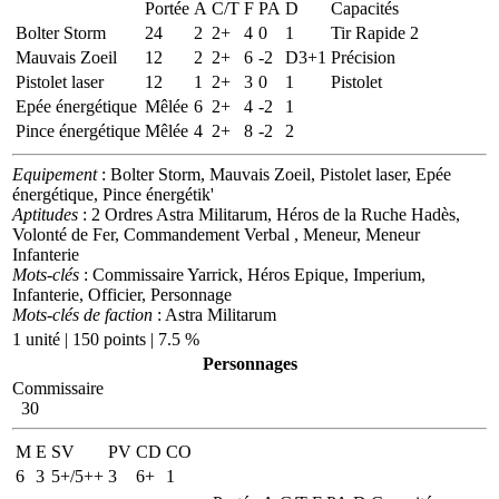
Portée
A
C/T
F
PA
D
Capacités
Bolter Storm
24
2
2+
4
0
1
Tir Rapide 2
Mauvais Zoeil
12
2
2+
6
-2
D3+1
Précision
Pistolet laser
12
1
2+
3
0
1
Pistolet
Epée énergétique
Mêlée
6
2+
4
-2
1
Pince énergétique
Mêlée
4
2+
8
-2
2
Equipement
: Bolter Storm, Mauvais Zoeil, Pistolet laser, Epée
énergétique, Pince énergétik'
Aptitudes
: 2 Ordres Astra Militarum, Héros de la Ruche Hadès,
Volonté de Fer, Commandement Verbal , Meneur, Meneur
Infanterie
Mots-clés
: Commissaire Yarrick, Héros Epique, Imperium,
Infanterie, Officier, Personnage
Mots-clés de faction
: Astra Militarum
1 unité | 150 points | 7.5 %
Personnages
Commissaire
30
M
E
SV
PV
CD
CO
6
3
5+/5++
3
6+
1