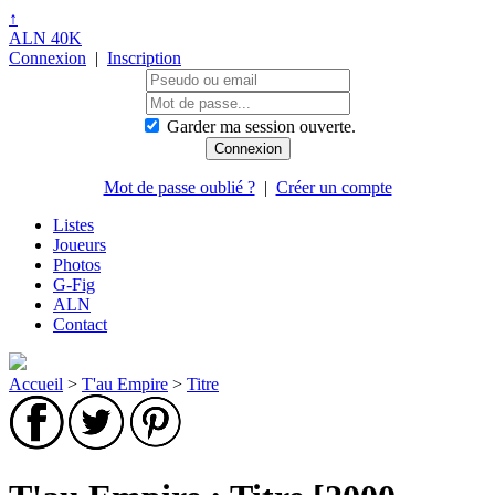
↑
ALN 40K
Connexion
|
Inscription
Garder ma session ouverte.
Mot de passe oublié ?
|
Créer un compte
Listes
Joueurs
Photos
G-Fig
ALN
Contact
Accueil
>
T'au Empire
>
Titre