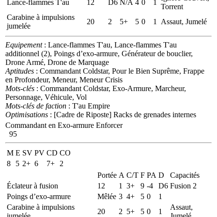
Lance-flammes T'au
12
D6
N/A
4
0
1
Torrent
Carabine à impulsions
20
2
5+
5
0
1
Assaut, Jumelé
jumelée
Equipement
: Lance-flammes T'au, Lance-flammes T'au
additionnel (2), Poings d’exo-armure, Générateur de bouclier,
Drone Armé, Drone de Marquage
Aptitudes
: Commandant Coldstar, Pour le Bien Suprême, Frappe
en Profondeur, Meneur, Meneur Crisis
Mots-clés
: Commandant Coldstar, Exo-Armure, Marcheur,
Personnage, Véhicule, Vol
Mots-clés de faction
: T'au Empire
Optimisations
: [Cadre de Riposte] Racks de grenades internes
Commandant en Exo-armure Enforcer
95
M
E
SV
PV
CD
CO
8
5
2+
6
7+
2
Portée
A
C/T
F
PA
D
Capacités
Éclateur à fusion
12
1
3+
9
-4
D6
Fusion 2
Poings d’exo-armure
Mêlée
3
4+
5
0
1
Carabine à impulsions
Assaut,
20
2
5+
5
0
1
jumelée
Jumelé