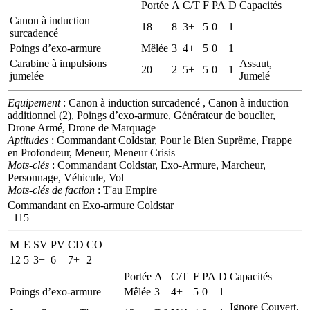
Portée
A
C/T
F
PA
D
Capacités
Canon à induction
18
8
3+
5
0
1
surcadencé
Poings d’exo-armure
Mêlée
3
4+
5
0
1
Carabine à impulsions
Assaut,
20
2
5+
5
0
1
jumelée
Jumelé
Equipement
: Canon à induction surcadencé , Canon à induction
additionnel (2), Poings d’exo-armure, Générateur de bouclier,
Drone Armé, Drone de Marquage
Aptitudes
: Commandant Coldstar, Pour le Bien Suprême, Frappe
en Profondeur, Meneur, Meneur Crisis
Mots-clés
: Commandant Coldstar, Exo-Armure, Marcheur,
Personnage, Véhicule, Vol
Mots-clés de faction
: T'au Empire
Commandant en Exo-armure Coldstar
115
M
E
SV
PV
CD
CO
12
5
3+
6
7+
2
Portée
A
C/T
F
PA
D
Capacités
Poings d’exo-armure
Mêlée
3
4+
5
0
1
Ignore Couvert,