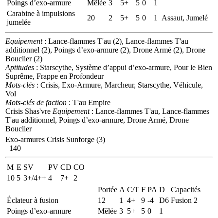
Poings d’exo-armure
Mêlée
3
5+
5
0
1
Carabine à impulsions
20
2
5+
5
0
1
Assaut, Jumelé
jumelée
Equipement
: Lance-flammes T'au (2), Lance-flammes T'au
additionnel (2), Poings d’exo-armure (2), Drone Armé (2), Drone
Bouclier (2)
Aptitudes
: Starscythe, Système d’appui d’exo-armure, Pour le Bien
Suprême, Frappe en Profondeur
Mots-clés
: Crisis, Exo-Armure, Marcheur, Starscythe, Véhicule,
Vol
Mots-clés de faction
: T'au Empire
Crisis Shas'vre
Equipement
: Lance-flammes T'au, Lance-flammes
T'au additionnel, Poings d’exo-armure, Drone Armé, Drone
Bouclier
Exo-armures Crisis Sunforge (3)
140
M
E
SV
PV
CD
CO
10
5
3+/4++
4
7+
2
Portée
A
C/T
F
PA
D
Capacités
Éclateur à fusion
12
1
4+
9
-4
D6
Fusion 2
Poings d’exo-armure
Mêlée
3
5+
5
0
1