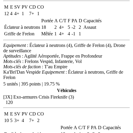
M
E
SV
PV
CD
CO
12
4
4+
1
7+
1
Portée
A
C/T
F
PA
D
Capacités
Éclateur à neutrons
18
2
4+
5
-2
2
Assaut
Griffe de Frelon
Mêlée
1
4+
4
-1
1
Equipement
: Éclateur à neutrons (4), Griffe de Frelon (4), Drone
de surveillance
Aptitudes
: Agilité Aéroportée, Frappe en Profondeur
Mots-clés
: Frelons Vespid, Infanterie, Vol
Mots-clés de faction
: T'au Empire
Ka'Bri'Dan Vespide
Equipement
: Éclateur à neutrons, Griffe de
Frelon
5 unités | 395 points | 19.75 %
Véhicules
[3X]
Exo-armures Crisis Fireknife (3)
120
M
E
SV
PV
CD
CO
10
5
3+
4
7+
2
Portée
A
C/T
F
PA
D
Capacités