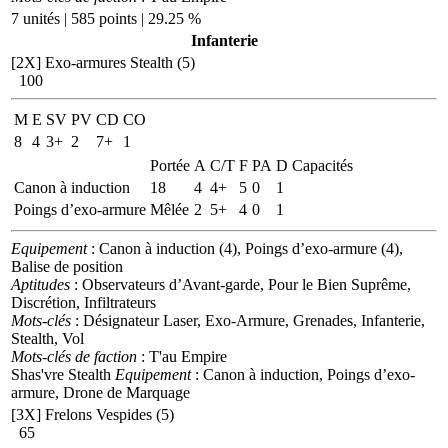
7 unités | 585 points | 29.25 %
Infanterie
[2X]
Exo-armures Stealth (5)
100
M
E
SV
PV
CD
CO
8
4
3+
2
7+
1
Portée
A
C/T
F
PA
D
Capacités
Canon à induction
18
4
4+
5
0
1
Poings d’exo-armure
Mêlée
2
5+
4
0
1
Equipement
: Canon à induction (4), Poings d’exo-armure (4),
Balise de position
Aptitudes
: Observateurs d’Avant-garde, Pour le Bien Suprême,
Discrétion, Infiltrateurs
Mots-clés
: Désignateur Laser, Exo-Armure, Grenades, Infanterie,
Stealth, Vol
Mots-clés de faction
: T'au Empire
Shas'vre Stealth
Equipement
: Canon à induction, Poings d’exo-
armure, Drone de Marquage
[3X]
Frelons Vespides (5)
65