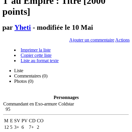
T'au Empire : Titre [2000
points]
par
Yheti
- modifiée le 10 Mai
Ajouter un commentaire
Actions
Imprimer la liste
Copier cette liste
Liste au format texte
Liste
Commentaires (
0
)
Photos (0)
Personnages
Commandant en Exo-armure Coldstar
95
M
E
SV
PV
CD
CO
12
5
3+
6
7+
2