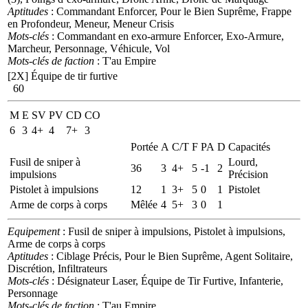
Aptitudes
: Commandant Enforcer, Pour le Bien Suprême, Frappe
en Profondeur, Meneur, Meneur Crisis
Mots-clés
: Commandant en exo-armure Enforcer, Exo-Armure,
Marcheur, Personnage, Véhicule, Vol
Mots-clés de faction
: T'au Empire
[2X]
Équipe de tir furtive
60
M
E
SV
PV
CD
CO
6
3
4+
4
7+
3
Portée
A
C/T
F
PA
D
Capacités
Fusil de sniper à
Lourd,
36
3
4+
5
-1
2
impulsions
Précision
Pistolet à impulsions
12
1
3+
5
0
1
Pistolet
Arme de corps à corps
Mêlée
4
5+
3
0
1
Equipement
: Fusil de sniper à impulsions, Pistolet à impulsions,
Arme de corps à corps
Aptitudes
: Ciblage Précis, Pour le Bien Suprême, Agent Solitaire,
Discrétion, Infiltrateurs
Mots-clés
: Désignateur Laser, Équipe de Tir Furtive, Infanterie,
Personnage
Mots-clés de faction
: T'au Empire