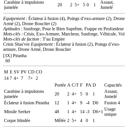
Carabine à impulsions
Assaut,
20
2
5+
5
0
1
jumelée
Jumelé
Equipement
: Éclateur à fusion (4), Poings d’exo-armure (2), Drone
Armé (2), Drone Bouclier (2)
Aptitudes
: Sunforge, Pour le Bien Suprême, Frappe en Profondeur
Mots-clés
: Crisis, Exo-Armure, Marcheur, Sunforge, Véhicule, Vol
Mots-clés de faction
: T'au Empire
Crisis Shas'vre
Equipement
: Éclateur à fusion (2), Poings d’exo-
armure, Drone Armé, Drone Bouclier
[3X]
Piranha
60
M
E
SV
PV
CD
CO
14
7
4+
7
7+
2
Portée
A
C/T
F
PA
D
Capacités
Carabine à impulsions
Assaut,
20
2
4+
5
0
1
jumelée
Jumelé
Éclateur à fusion Piranha
12
1
4+
9
-4
D6
Fusion 4
Usage
Missile Seeker
48
1
4+
14
-3
D6+1
unique
Coque blindée
Mêlée
2
5+
4
0
1