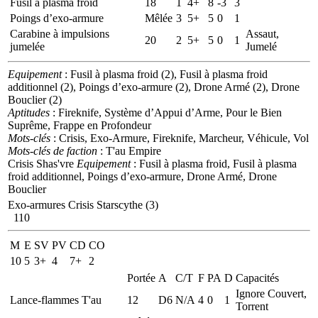
Fusil à plasma froid
18
1
4+
8
-3
3
Poings d’exo-armure
Mêlée
3
5+
5
0
1
Carabine à impulsions
Assaut,
20
2
5+
5
0
1
jumelée
Jumelé
Equipement
: Fusil à plasma froid (2), Fusil à plasma froid
additionnel (2), Poings d’exo-armure (2), Drone Armé (2), Drone
Bouclier (2)
Aptitudes
: Fireknife, Système d’Appui d’Arme, Pour le Bien
Suprême, Frappe en Profondeur
Mots-clés
: Crisis, Exo-Armure, Fireknife, Marcheur, Véhicule, Vol
Mots-clés de faction
: T'au Empire
Crisis Shas'vre
Equipement
: Fusil à plasma froid, Fusil à plasma
froid additionnel, Poings d’exo-armure, Drone Armé, Drone
Bouclier
Exo-armures Crisis Starscythe (3)
110
M
E
SV
PV
CD
CO
10
5
3+
4
7+
2
Portée
A
C/T
F
PA
D
Capacités
Ignore Couvert,
Lance-flammes T'au
12
D6
N/A
4
0
1
Torrent